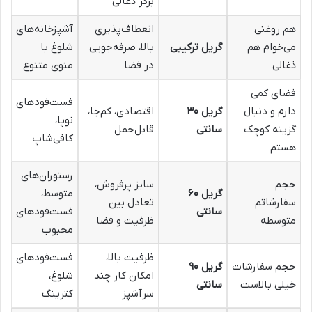
برگر ذغالی
هم روغنی
انعطاف‌پذیری
آشپزخانه‌های
می‌خوام هم
گریل ترکیبی
بالا، صرفه‌جویی
شلوغ با
ذغالی
در فضا
منوی متنوع
فضای کمی
فست‌فودهای
دارم و دنبال
گریل ۳۰
اقتصادی، کم‌جا،
نوپا،
گزینه کوچک
سانتی
قابل‌حمل
کافی‌شاپ
هستم
رستوران‌های
حجم
سایز پرفروش،
گریل ۶۰
متوسط،
سفارشاتم
تعادل بین
سانتی
فست‌فودهای
متوسطه
ظرفیت و فضا
محبوب
ظرفیت بالا،
فست‌فودهای
حجم سفارشات
گریل ۹۰
امکان کار چند
شلوغ،
خیلی بالاست
سانتی
سرآشپز
کترینگ