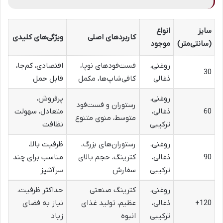
سایز
انواع
کاربردهای اصلی
ویژگی‌های کلیدی
(سانتی‌متر)
موجود
روغنی،
فست‌فودهای نوپا،
اقتصادی، کم‌جا،
30
ذغالی
کافی‌شاپ‌ها، مکمل
قابل حمل
روغنی،
پرفروش،
رستوران و فست‌فود
60
ذغالی،
متعادل، سهولت
متوسط، منوی متنوع
ترکیبی
نظافت
روغنی،
رستوران‌های بزرگ،
ظرفیت بالا،
90
ذغالی،
کترینگ، حجم بالای
مناسب برای چند
ترکیبی
سفارش
سرآشپز
روغنی،
کترینگ صنعتی
حداکثر ظرفیت،
120+
ذغالی،
عظیم، تولید غذای
نیاز به فضای
ترکیبی
انبوه
زیاد