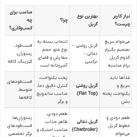
مناسب برای
نیاز کاربر
بهترین نوع
چرا؟
چه
چیست؟
گریل
کسب‌وکاری؟
می‌خوام سریع
انتخاب بسته به
گریل روغنی –
فست‌فود،
تصمیم بگیرم
نوع منو، حجم
ذغالی –
رستوران،
کدوم گریل
سفارش و فضای
ترکیبی
کترینگ، کافه
برام مناسبه
آشپزخانه است
غذاها باید
پخت یکنواخت،
فست‌فودهای
سریع و
گریل روغنی
کنترل دقیق دما،
متوسط،
یکنواخت پخته
(Flat Top)
مناسب ساندویچ
کافه‌ها
بشن
و برگر
طعم دودی،
طعم دودی و
رستوران‌ها،
گریل ذغالی
ظاهر جذاب،
خطوط گریل
فست‌فودهای
(Charbroiler)
مناسب استیک و
می‌خوام
برگر تخصصی