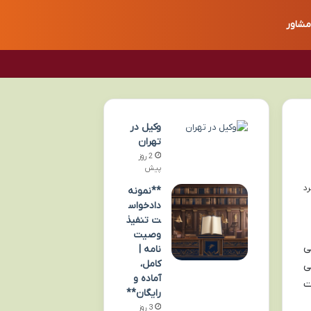
مشاور
وکیل در
تهران
2 روز
پیش
**نمونه
دادخواس
ت تنفیذ
وصیت
ی
نامه |
کامل،
ی
آماده و
ت
رایگان**
3 روز