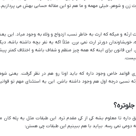
ث زن و شوهر، خیلی مهمه و ما هم تو این مقاله حسابی بهش می پردازیم.
ز بحث ارثه و میگه که ارث به خاطر نسب، ازدواج و ولاء به وجود میاد. این یعن
 خویشاوندان دورتر ارث نمی برن. مثلاً اگه یه نفر بچه داشته باشه، دیگ
ن. این قانون برای اینه که همه چیز منظم و شفاف باشه و اختلاف کمتر پی
نیست.
ی قواعد خاص وجود داره که باید اونا رو هم در نظر گرفت. یعنی شوه
 نسبی درجه اول هم وجود داشته باشن. این یه استثنای مهم تو قوانی
جلوتره؟
 داره تا معلوم بشه کی از کی مقدم تره. این طبقات مثل یه پله کان م
ه دومی نمی رسه. بیاید با هم ببینیم این طبقات چی هستن: