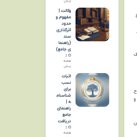
پیش
وکالت |
مفهوم و
حدود
اثرگذاری
سند
(راهنما
ی جامع)
ک
2
هفته
پیش
اثبات
نسب
برای
ح
شناسنام
 و
ه |
راهنمای
جامع
دریافت
صه< /b> که همون
2
هفته