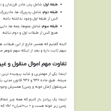
طبقه اول:
شامل پدر، مادر، فرزندان و ن
طبقه دوم:
شامل پدربزرگ ها، مادربزرگ 
کس از طبقه اول وجود نداشته باشه.
طبقه سوم:
شامل عموها، عمه ها، دایی 
هیچ کس از طبقات اول و دوم نباشه.
البته گفتیم که همسر، خارج از این طبقات
سهم ثابت داره و بعد از اینکه سهم شوهر 
تفاوت مهم اموال منقول و غیر
اینجا یکی از مهمترین و شاید پیچیده ترین
میشه. طبق ماده ۹۴۶
غیرمنقول (مثل خونه و زمین) همسرش وجود 
زمین زیر خونه هست و < ب>اعیان< /b> که خود ساختمان و بنا رو شامل میشه.