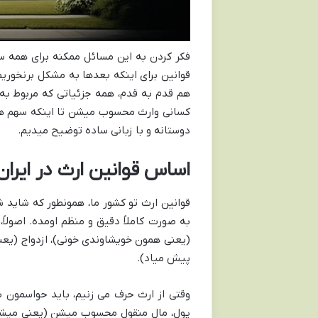
فکر کردن به این مسائل ممکنه برای همه س
قوانین برای اینکه بعدها به مشکل برنخوریم
هم قدم به قدم، همه جزئیاتی که مربوط به ا
کسانی وارث محسوب میشن تا اینکه سهم هر ک
دوستانه و با زبانی ساده توضیح میدیم.
اساس قوانین ارث در ایران
قوانین ارث تو کشور ما، همونطور که شاید 
به صورت کاملاً دقیق و منظم اومده. اصولاً
(یعنی همون خویشاوندی خونی)، ازدواج (یعنی
پیش میاد).
وقتی از ارث حرف می زنیم، باید حواسمون با
پول، مال منقول محسوب میشن (یعنی میشه 