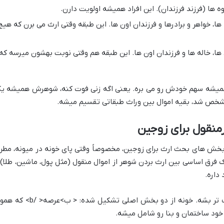
وه ها (فرزند فرزندان). این افراد همیشه اولویت دارن.
ها، خواهر و برادرها و فرزندان اون ها. این طبقه وقتی ارث می برن که هیچ
ها، خاله ها و فرزندان اون ها. این طبقه هم وقتی نوبت بهشون میرسه که
، همیشه سهم خودش رو می بره. یعنی اگه زنی فوت کنه، شوهرش همیشه ی
مشخص شد، بقیه اموال بین وراث طبقاتی تقسیم میشه.
منقول برای زوجین
 بخش های بحث ارث برای زوجین، مخصوصاً وقتی پای خونه در میونه، مطر
 و ۹۴۷ قانون مدنی، یک فرق اساسی بین ارث بردن شوهر از اموال منقول (مثل پول، ماشین، طلا)
داره.
اینجا یک پرانتز باز کنیم که همه چیز شفاف تر بشه. خونه از دو بخش اصلی تشکیل شده: < ب>عر