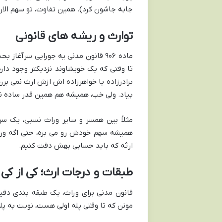
جابه جاشون کرد). همین تفاوت، تو سهم الار
توارث و ریشه های قانونی
ماده ۹۰۶ قانون مدنی یه جورایی سرآغا
تا وقتی که یک خویشاوند نزدیکتر وجود داره،
برادرزاده یا خواهرزاده اش ازش ارث نمی بر
بیاد. ولی خب، همیشه هم همین قدر ساده 
مثلاً بین همسر و سایر وراث نسبی، یک سر
همیشه سهم خودش رو می بره، حتی اگه ورثه
ارثه که باید حسابی بهش دقت کنیم.
طبقات و درجات ارث؛ کی از کی 
قانون مدنی برای وراث، یک طبقه بندی دقیق
مونن که تا وقتی پله اولی هست، نوبت به پل