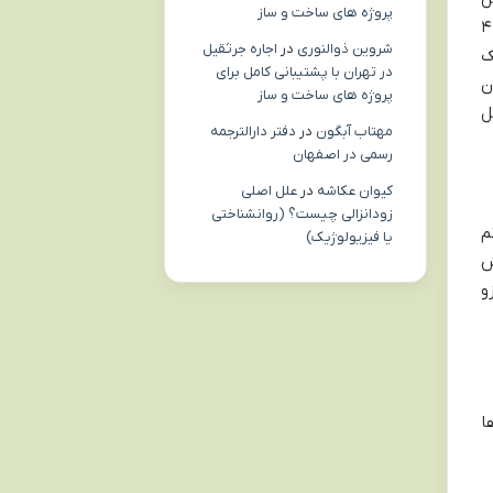
پروژه های ساخت و ساز
قیمت خانه رو ۸ میلیارد تومان تعیین می کنه. بعد هم تشخیص میده که ۴ میلیاردش ارزش زمین (عرصه) و ۴
شروین ذوالنوری
در
اجاره جرثقیل
ک
در تهران با پشتیبانی کامل برای
میلیارد تومان
پروژه های ساخت و ساز
ل
مهتاب آبگون
در
دفتر دارالترجمه
رسمی در اصفهان
کیوان عکاشه
در
علل اصلی
زودانزالی چیست؟ (روانشناختی
م
یا فیزیولوژیک)
ش
و
ا