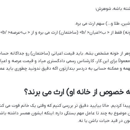
اشته باشه، شوهرش:
ین، طلا و…) سهم ارث می بره.
اما از اموال غیرمنقول (یعنی زمین و خونه) فقط از < ب>اعیان< /b> (ساختمان) ارث می بره و از < ب>عرصه< /b>
شوهر از خونه مشخص بشه، باید قیمت اعیانی (ساختمان) رو جداگانه حسا
مولاً برای این کار، کارشناس رسمی دادگستری میاد و قیمت عرصه و اعیا
مه و ممکنه حسابی به دردسر بندازتون اگه دقیق ندونید چطوری باید عم
ه خصوص از خانه او) ارث می برند؟
پیدا کردیم. حالا بیایید دقیق تر بررسی کنیم که وقتی یک خانم فوت می کنه
ن موضوع به چند تا عامل مهم بستگی داره: اینکه ایشون همسر داشته باش
رشون در قید حیات باشن یا نه.