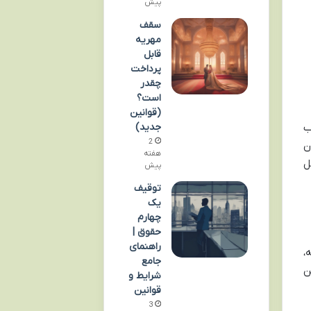
پیش
سقف
مهریه
قابل
پرداخت
چقدر
است؟
(قوانین
جدید)
ب
2
ن
هفته
ل
پیش
توقیف
یک
چهارم
حقوق |
راهنمای
،
جامع
ن
شرایط و
قوانین
3