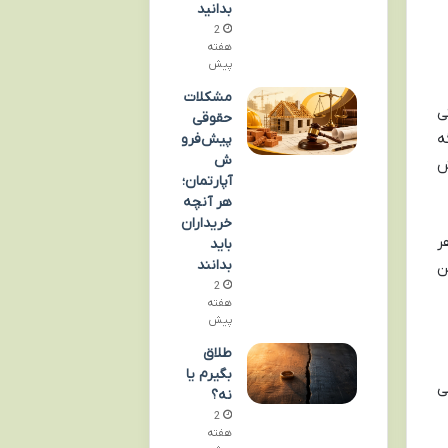
بدانید
2
هفته
پیش
مشکلات
ی
حقوقی
ه
پیش‌فرو
ش
ش
آپارتمان؛
هر آنچه
خریداران
ر
باید
بدانند
ن
2
هفته
پیش
طلاق
بگیرم یا
ی
نه؟
2
هفته