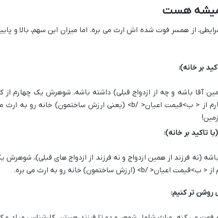
همیشه هست
ایطی، از همسر فوت شده اش ارث می بره. اما میزان این سهم، بالا و پایی
ید بر خانه):
مین آقا باشه و چه از ازدواج قبلی) داشته باشه، شوهرش یک چهارم از ک
دارایی های منقول و همچنین یک چهارم از < ب>قیمت اعیان< /b> (یعنی ارزش ساختمون) خانه رو به ارث
زمین!
 تاکید بر خانه):
اشه (نه فرزند از همین ازدواج و نه فرزند از ازدواج های قبلی)، شوهرش ی
(ارزش ساختمون) خانه رو به ارث می بره.
 روشن تر کنیم:
 فوت می کنه. وراث شامل شوهر و دو تا فرزند هستن. کارشناس میاد و ک