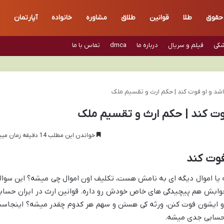
حقوق
طلا
قوانین
طلاق
مشاوره
خانواده
آپارتمان
شکی
فیلم و سریال
درباره ما
dmca
تماس با ما
باشد و او فوت کند | حکم ارث و تقسیم ملک
 فوت کند | حکم ارث و تقسیم ملک
خواندن این مطلب 14 دقیقه زمان میبرد
فوت کند
 یا اموال دیگه ای به نامش هست، تکلیف اون اموال چی میشه؟ این سوال
وابش هم پیچیدگی های خاص خودش رو داره. قوانین ارث در ایران حساب
ه و ایشون فوت کنن، ورثه کی هستن و سهم هر کدوم چقدر میشه؟ اینجاس
 حسابی جدی میشه.