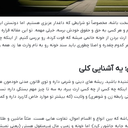
خت باشه، مخصوصاً تو شرایطی که داغدار عزیزی هستیم. اما دونستن ای
 و هر کسی به حق و حقوق خودش برسه، خیلی مهمه. تو این مقاله قراره ب
رث بردن از خونه خانمی میشه که فوت کرده، رو بررسی کنیم. از اینکه چ
دوم چقدره و اصلا چطوری باید سند خونه رو به نام وارث ها زد، همه ر
؛ یه آشنایی کلی
شنیده باشید، ریشه های دینی و شرعی داره و توی قانون مدنی خودمون ه
، اینکه چه کسی از چه کسی ارث ببره، به سه تا چیز مهم بستگی داره: نس
 رابطه زن و شوهری) و ولایت (که بیشتر تو موارد خاص کاربرد داره و کمت
شه که بین انواع و اقسام اموال، تفاوت هایی هست. مثلاً ماشین و طلا 
جابه جاشون کرد)؛ اما خونه و زمین، مال غیرمنقول هستن (یعنی نمیش