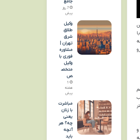
جامع
7 روز
پیش
وکیل
ن
طلاق
ا
شرق
ه
تهران |
و
مشاوره
فوری با
وکیل
متخص
ص
1
هفته
م
پیش
ب
مباشرت
ر
با زنان
یعنی
چه؟ هر
و
آنچه
باید
ه