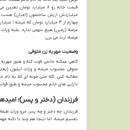
میلیاردش ارزش ساختمون (اعیان) هست. چ
عرصه (زمین) هیچ سهمی نداره. بقیه وراث (
عرصه، ارث می برن.
وضعیت مهریه زن متوفی
گاهی ممکنه خانمی فوت کنه و هنوز مهریه ا
متوفی محسوب میشه و وراث ایشون (یعنی 
مطالبه کنن. اگه حتی خونه ای که به نام خ
دارایی های خانم محسوب میشه و طبق قوانی
فرزندان (دختر و پسر)؛ امیدها
فرزندان، چه دختر و چه پسر، جزو وراث طب
تقسیم میشه. اما اینجا هم چند تا نکته مه