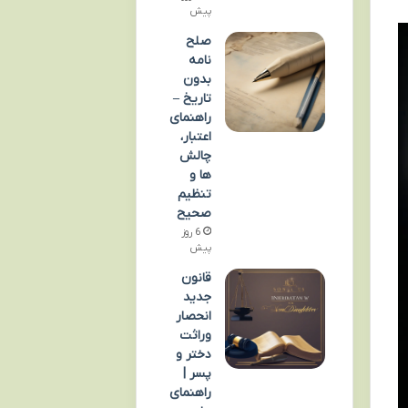
پیش
صلح
نامه
بدون
تاریخ –
راهنمای
اعتبار،
چالش
ها و
تنظیم
صحیح
6 روز
پیش
قانون
جدید
انحصار
وراثت
دختر و
پسر |
راهنمای