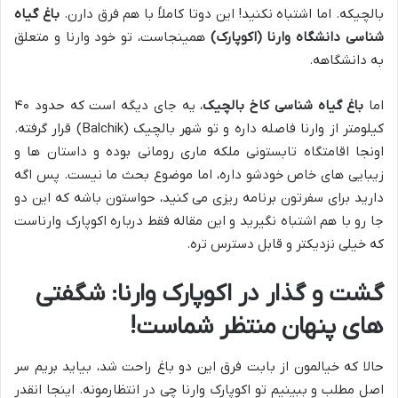
بالچیکه. اما اشتباه نکنید! این دوتا کاملاً با هم فرق دارن.
باغ گیاه
شناسی دانشگاه وارنا (اکوپارک)
همینجاست، تو خود وارنا و متعلق
به دانشگاهه.
اما
باغ گیاه شناسی کاخ بالچیک
، یه جای دیگه است که حدود ۴۰
کیلومتر از وارنا فاصله داره و تو شهر بالچیک (Balchik) قرار گرفته.
اونجا اقامتگاه تابستونی ملکه ماری رومانی بوده و داستان ها و
زیبایی های خاص خودشو داره، اما موضوع بحث ما نیست. پس اگه
دارید برای سفرتون برنامه ریزی می کنید، حواستون باشه که این دو
جا رو با هم اشتباه نگیرید و این مقاله فقط درباره اکوپارک وارناست
که خیلی نزدیکتر و قابل دسترس تره.
گشت و گذار در اکوپارک وارنا: شگفتی
های پنهان منتظر شماست!
حالا که خیالمون از بابت فرق این دو باغ راحت شد، بیاید بریم سر
اصل مطلب و ببینیم تو اکوپارک وارنا چی در انتظارمونه. اینجا انقدر