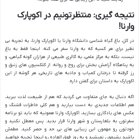
نتیجه گیری: منتظرتونیم در اکوپارک
وارنا!
در کل، باغ گیاه شناسی دانشگاه وارنا یا اکوپارک وارنا، یه تجربه بی
نظیر برای هر کسیه که به وارنا سفر می کنه. اینجا فقط یه باغ
نیست، بلکه یه مرکز علمی، یه گالری طبیعی از هزاران گونه گیاهی، و
یه پناهگاه آرامش بخش برای روح و روانه. از کلکسیون های زنبق و
رز گرفته تا درختان کمیاب و جاذبه های تاریخی، هر گوشه از این
اکوپارک یه داستان برای گفتن داره.
اگه دنبال یه جای متفاوت می گردید که هم از طبیعت لذت ببرید،
هم اطلاعات جدیدی به دست بیارید و هم کلی خاطرات قشنگ و
عکس های یادگاری بسازید، اکوپارک وارنا همونیه که باید تو برنامه
سفرتون به بلغارستان و شهر وارنا قرار بدید. پس معطل نکنید و
خودتون رو مهمون این زیبایی های بی حد و حصر کنید. مطمئن
باشید پشیمون نمیشید و یه روز فوق العاده رو اینجا تجربه خواهید