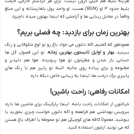
هزینه بلیط هم خیلی گرون نیست. برای هر گردشگر خارجی، قیمت
بلیط حدود ۳ لو (BGN) هست. لو واحد پول بلغارستانه و این مبلغ
واقعاً در مقابل زیبایی ها و آرامشی که اینجا بهتون میده، ناچیزه.
بهترین زمان برای بازدید: چه فصلی بریم؟
همونطور که گفتیم، اگه دلتون می خواد باغ رو تو اوج شکوفایی و رنگ
ببینید،
بهار و اوایل تابستون بهترین زمانه
. تو این فصول، گل ها
حسابی باز شدن و عطرشون تو هوا پیچیده. هوا هم دلپذیر و
مطبوعه و برای پیاده روی عالیه. البته تو پاییز هم با رنگ های
پاییزی برگ درخت ها، اینجا یه زیبایی خاص دیگه داره.
امکانات رفاهی: راحت باشین!
خیالتون از امکانات راحت باشه. اینجا پارکینگ برای ماشین ها داره،
سرویس بهداشتی هم فراهمه و اگه دلتون خواست چیزی بخورید یا
بنوشید، معمولاً کافه های کوچیکی هم تو محوطه یا اطراف باغ هستن
که می تونید ازشون استفاده کنید.