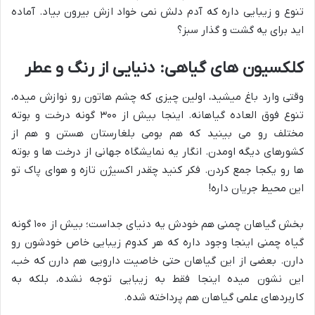
تنوع و زیبایی داره که آدم دلش نمی خواد ازش بیرون بیاد. آماده
اید برای یه گشت و گذار سبز؟
کلکسیون های گیاهی: دنیایی از رنگ و عطر
وقتی وارد باغ میشید، اولین چیزی که چشم هاتون رو نوازش میده،
تنوع فوق العاده گیاهانه. اینجا بیش از ۳۰۰ گونه درخت و بوته
مختلف رو می بینید که هم بومی بلغارستان هستن و هم از
کشورهای دیگه اومدن. انگار یه نمایشگاه جهانی از درخت ها و بوته
ها رو یکجا جمع کردن. فکر کنید چقدر اکسیژن تازه و هوای پاک تو
این محیط جریان داره!
بخش گیاهان چمنی هم خودش یه دنیای جداست؛ بیش از ۱۰۰ گونه
گیاه چمنی اینجا وجود داره که هر کدوم زیبایی خاص خودشون رو
دارن. بعضی از این گیاهان حتی خاصیت دارویی هم دارن که خب،
این نشون میده اینجا فقط به زیبایی توجه نشده، بلکه به
کاربردهای علمی گیاهان هم پرداخته شده.