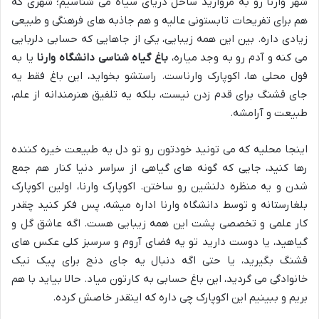
شهر وارنا رو به مروارید ساحل دریای سیاه می شناسیم؛ شهری که
هم برای تفریحات تابستونی عالیه و هم جاذبه های فرهنگی و طبیعی
زیادی داره. بین این همه زیبایی، یکی از جاهایی که حسابی دلربایی
می کنه و آدم رو به وجد میاره،
باغ گیاه شناسی دانشگاه وارنا
یا به
قول محلی ها، اکوپارک وارناست. راستشو بخواید، این باغ فقط یه
جای قشنگ برای قدم زدن نیست، بلکه یه تلفیق هنرمندانه از علم،
طبیعت و آرامشه.
اینجا محلیه که می تونید خودتون رو تو دل یه طبیعت خیره کننده
رها کنید، جایی که گونه های گیاهی از سراسر دنیا کنار هم جمع
شدن و یه منظره دلنشین رو ساختن. اکوپارک وارنا، اولین اکوپارک
بلغارستانه و توسط دانشگاه وارنا اداره میشه، پس فکر کنید چقدر
کار علمی و تخصصی پشت این همه زیبایی هست. اگه عاشق گل و
گیاهید، یا دوست دارید تو یه فضای آروم و سرسبز کلی عکس های
قشنگ بگیرید، یا حتی اگه دنبال یه جای دنج برای پیک نیک
خانوادگی می گردید، این باغ حسابی به کارتون میاد. حالا بیاید با هم
بریم و ببینیم این اکوپارک چی داره که اینقدر خاصش کرده.