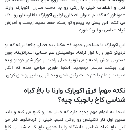
اولویته. دانشجوها و محقق ها اینجا روی انواع گیاهان مطالعه می
کنن و اطلاعات خیلی باارزشی رو به دست میارن. اکوپارک وارنا،
همونطور که گفتیم، عنوان افتخاری
اولین اکوپارک بلغارستان
رو یدک
می کشه. این یعنی یه پیشرو تو زمینه حفظ محیط زیست و آموزش
گیاه شناسی تو این کشوره.
این اکوپارک با مساحتی حدود ۳۶ هکتار، یه فضای واقعا بزرگه که تو
نزدیکی شهر وارنا قرار گرفته. موقعیتش هم حسابی استراتژیکه، چون
دسترسی بهش راحته و می تونید خیلی راحت از مرکز شهر خودتونو به
این بهشت سرسبز برسونید. اینجا طوری طراحی شده که انگار
طبیعت و علم با هم دست رفیق شدن و یه اثر بی نظیر رو خلق کردن.
نکته مهم! فرق اکوپارک وارنا با باغ گیاه
شناسی کاخ بالچیک چیه؟
اینجا یه ابهام مهم وجود داره که خیلی ها رو گیج می کنه و باید
همین اول کار تکلیفش رو روشن کنیم. خیلی از گردشگرها فکر می
کنن باغ گیاه شناسی دانشگاه وارنا همون باغ گیاه شناسی کاخ