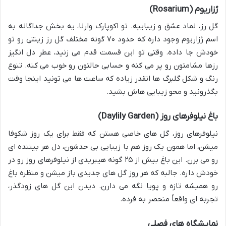
رُزاریوم (Rosarium)
گل رز، نماد عشق و زیباییه. تو اکوپارک وارنا، یه بخش جداگانه به
اسم رُزاریوم وجود داره که حدود ۷۰ گونه مختلف گل رز زینتی رو تو
خودش جا داده. وقتی تو این قسمت قدم می زنید، عطر دل انگیز
رزها مشامتون رو پر می کنه و حسابی حالتون رو خوب می کنه. تنوع
رنگ و شکل گلبرگ ها انقدر زیاده که ساعت ها می تونید اینجا وقت
بگذرونید و محو زیبایی هاش بشید.
باغ نیلوفرهای روز (Daylily Garden)
نیلوفرهای روز، گل های خاصی هستن که فقط برای یک روز شکوفا
میشن، اما همون یک روز هم با زیبایی بی حدشون، دل هر بیننده ای
رو می برن. این باغ بیش از ۲۵ گونه هیبریدی از نیلوفرهای روز رو در
خودش داره. جالبه که هر روز گل های جدیدی باز میشن و منظره باغ
رو همیشه تازه و پویا نگه می دارن. دیدن این گل های زودگذر،
تجربه ای واقعاً منحصر به فرده.
نمایشگاه های فصلی