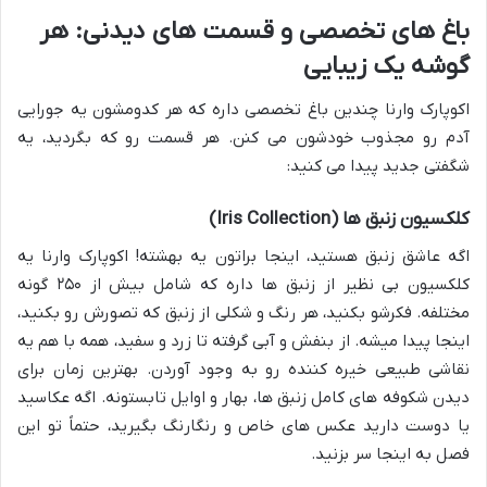
باغ های تخصصی و قسمت های دیدنی: هر
گوشه یک زیبایی
اکوپارک وارنا چندین باغ تخصصی داره که هر کدومشون یه جورایی
آدم رو مجذوب خودشون می کنن. هر قسمت رو که بگردید، یه
شگفتی جدید پیدا می کنید:
کلکسیون زنبق ها (Iris Collection)
اگه عاشق زنبق هستید، اینجا براتون یه بهشته! اکوپارک وارنا یه
کلکسیون بی نظیر از زنبق ها داره که شامل بیش از ۲۵۰ گونه
مختلفه. فکرشو بکنید، هر رنگ و شکلی از زنبق که تصورش رو بکنید،
اینجا پیدا میشه. از بنفش و آبی گرفته تا زرد و سفید، همه با هم یه
نقاشی طبیعی خیره کننده رو به وجود آوردن. بهترین زمان برای
دیدن شکوفه های کامل زنبق ها، بهار و اوایل تابستونه. اگه عکاسید
یا دوست دارید عکس های خاص و رنگارنگ بگیرید، حتماً تو این
فصل به اینجا سر بزنید.