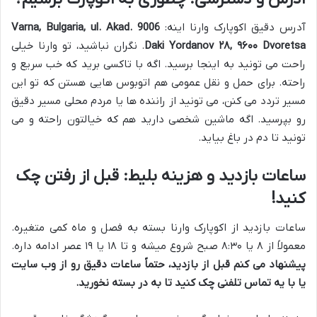
آدرس دقیق اکوپارک وارنا اینه:
9006 Varna, Bulgaria, ul. Akad.
Daki Yordanov ۲۸, ۹۶۰۰ Dvoretsa
. نگران نباشید، تو وارنا خیلی
راحت می تونید به اینجا برسید. اگه با تاکسی برید که خب سریع و
راحته. برای حمل و نقل عمومی هم اتوبوس هایی هستن که تو این
مسیر تردد می کنن، می تونید از راننده ها یا مردم محلی مسیر دقیق
رو بپرسید. اگه ماشین شخصی دارید هم که خیالتون راحته و می
تونید تا دم در باغ بیاید.
ساعات بازدید و هزینه بلیط: قبل از رفتن چک
کنید!
ساعات بازدید از اکوپارک وارنا بسته به فصل و ماه کمی متغیره.
معمولاً از ۸ یا ۸:۳۰ صبح شروع میشه و تا ۱۸ یا ۱۹ عصر ادامه داره.
پیشنهاد می کنم قبل از بازدید، حتماً ساعات دقیق رو از وب سایت
یا با یه تماس تلفنی چک کنید تا به در بسته نخورید.