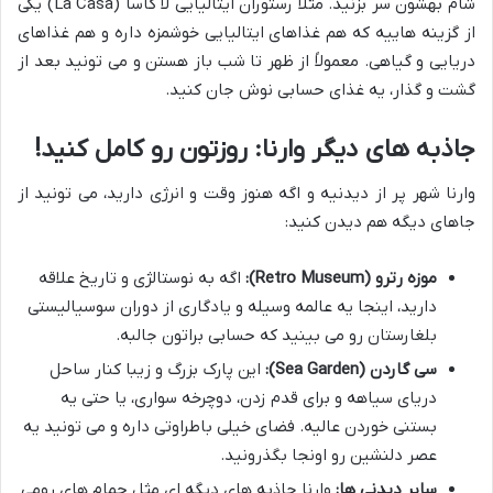
شام بهشون سر بزنید. مثلاً رستوران ایتالیایی لا کاسا (La Casa) یکی
از گزینه هاییه که هم غذاهای ایتالیایی خوشمزه داره و هم غذاهای
دریایی و گیاهی. معمولاً از ظهر تا شب باز هستن و می تونید بعد از
گشت و گذار، یه غذای حسابی نوش جان کنید.
جاذبه های دیگر وارنا: روزتون رو کامل کنید!
وارنا شهر پر از دیدنیه و اگه هنوز وقت و انرژی دارید، می تونید از
جاهای دیگه هم دیدن کنید:
موزه رترو (Retro Museum):
اگه به نوستالژی و تاریخ علاقه
دارید، اینجا یه عالمه وسیله و یادگاری از دوران سوسیالیستی
بلغارستان رو می بینید که حسابی براتون جالبه.
سی گاردن (Sea Garden):
این پارک بزرگ و زیبا کنار ساحل
دریای سیاهه و برای قدم زدن، دوچرخه سواری، یا حتی یه
بستنی خوردن عالیه. فضای خیلی باطراوتی داره و می تونید یه
عصر دلنشین رو اونجا بگذرونید.
سایر دیدنی ها:
وارنا جاذبه های دیگه ای مثل حمام های رومی