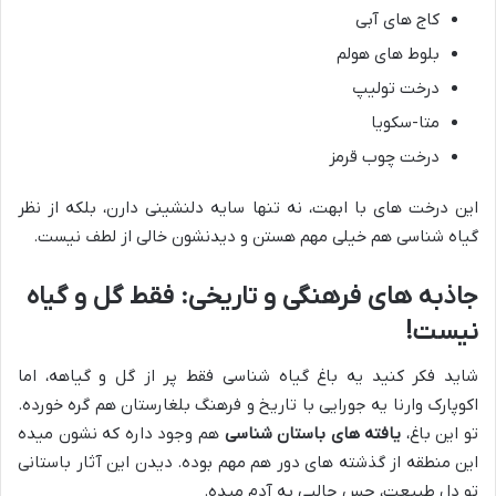
کاج های آبی
بلوط های هولم
درخت تولیپ
متا-سکویا
درخت چوب قرمز
این درخت های با ابهت، نه تنها سایه دلنشینی دارن، بلکه از نظر
گیاه شناسی هم خیلی مهم هستن و دیدنشون خالی از لطف نیست.
جاذبه های فرهنگی و تاریخی: فقط گل و گیاه
نیست!
شاید فکر کنید یه باغ گیاه شناسی فقط پر از گل و گیاهه، اما
اکوپارک وارنا یه جورایی با تاریخ و فرهنگ بلغارستان هم گره خورده.
تو این باغ،
یافته های باستان شناسی
هم وجود داره که نشون میده
این منطقه از گذشته های دور هم مهم بوده. دیدن این آثار باستانی
تو دل طبیعت، حس جالبی به آدم میده.