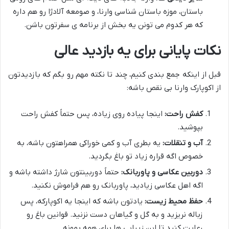
باستان، موزه باستان شناسی وارنا، و صومعه آلادژا رو هم داره
که هر کدوم می تونن یه بخش از برنامه ی سفرتون باشن.
نکات پایانی برای یه بازدید عالی
قبل از اینکه جمع بندی کنیم، چند تا نکته مهم رو بگم که بازدیدتون
از اکوپارک وارنا بی نقص باشه:
کفش راحت:
اینجا پیاده روی زیاده، پس حتماً کفش راحت
بپوشید.
آب و تنقلات:
یه بطری آب و کمی خوراکی همراهتون باشه، به
خصوص اگه قراره زیاد تو باغ بگردید.
دوربین عکاسی و پاوربانک:
حتماً دوربینتون شارژ داشته باشه و
اگه اهل عکاسی زیادید، پاوربانک رو هم فراموش نکنید.
حفظ محیط زیست:
یادتون باشه که اینجا یه اکوپارکه، پس
زباله نریزید و به گل و گیاهان دست نزنید. قوانین باغ رو
رعایت کنید تا این زیبایی ها برای همه بمونه.