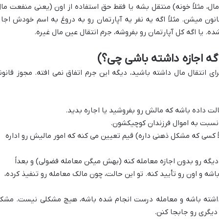
ل، مثلاً خونه) منتقل بشه یا فقط حق استفاده از اون (یعنی منفعت مال
انون میشن. مثلاً اگه یه نفر یه آپارتمان رو به دروغ به اسم خودش اجار
ه. یا اگه کل آپارتمان رو بفروشه، جرم انتقال عین مال غیره.
ه اجازه داشته باشی چی؟)
ای انتقال مال داشته باشید، دیگه این جرم اتفاق نمی افته. مجوز قانون
لت داده باشه که مالش رو بفروشید یا اجاره بدید.
ی نسبت به اموال فرزندان کوچیکشون.
لاً کسی که مشکل ذهنی داره) قیم تعیین می کنه که امور مالیش رو اداره
 دیگه رو بدون اجازه معامله کنه (بهش میگن معامله فضولی) و بعداً
شه و اون رو تأیید کنه. تو این حالت، چون مالک معامله رو تنفیذ کرده،
اشته باشه و معامله درست انجام شده باشه، هیچ مشکلی نیست. مشک
یگری رو جابجا کنن.