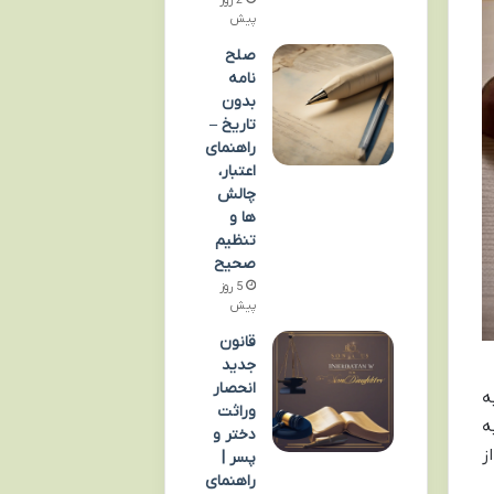
پیش
صلح
نامه
بدون
تاریخ –
راهنمای
اعتبار،
چالش
ها و
تنظیم
صحیح
5 روز
پیش
قانون
جدید
انحصار
ه
وراثت
ه
دختر و
ز
پسر |
راهنمای