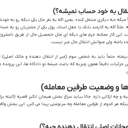
قال به خود حساب نمیشه؟)
میگه «به دیگری منتقل کند». یعنی اگه یه نفر مال یکی دیگه رو به خود
 مثلاً اگه یه کارمند بانک با جعل اسناد، پول یکی از مشتریان رو به حسا
ت. این کار ممکنه جرم های دیگه ای مثل «تحصیل مال از طریق نامشروع
 باشه، ولی عنوانش انتقال مال غیر نیست.
بیفته، حتماً باید یه شخص سوم (غیر از انتقال دهنده و مالک اصلی) ت
 جزئیات دقیقاً همون چیزیه که باعث میشه تو دادگاه ها، این پرونده ه
.
 ها و وضعیت طرفین معامله)
ه و چه ارکانی داره. حالا بیاید سراغ بخش هیجان انگیز قضیه (البته برا
اینکه هر کدوم از طرفین معامله چه سرنوشتی پیدا می کنن. این بخش واقعا
ازات اصلی انتقال دهنده چیه؟)