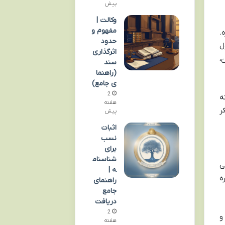
پیش
وکالت |
مفهوم و
.
حدود
ل
اثرگذاری
،
سند
(راهنما
ی جامع)
2
ه
هفته
ر
پیش
اثبات
نسب
برای
شناسنام
ی
ه |
ه
راهنمای
جامع
دریافت
2
و
هفته