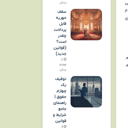
ی
پیش
م
سقف
ی
مهریه
قابل
پرداخت
چقدر
است؟
(قوانین
جدید)
.
2
هفته
.
پیش
توقیف
یک
چهارم
حقوق |
راهنمای
جامع
شرایط و
قوانین
3