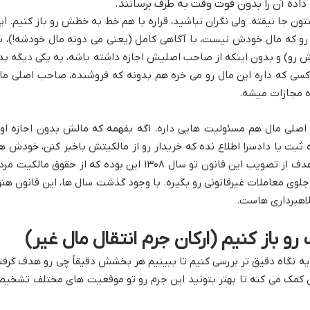
داده آن را بدون فوت وقت به طرف برسانند.
ن جا نیفته. ولی نگران نباشید، قراره با هم خط به خطش رو باز کنیم. ای
 رو که مال خودش نیست، با آگاهی کامل (یعنی می دونه مال خودشه!)، ب
رو) و بدون اینکه از صاحب اصلیش اجازه داشته باشه، به یکی دیگه بد
اگه کسی که داره این مال رو می خره هم بدونه که فروشنده، صاحب اصلی ما
ه مجازات میشه.
اصلی مال هم مسئولیت هایی داره. اگه بفهمه که مالش بدون اجازه او
 ثبت یا دادسرا اطلاع نده که خریدار رو از مالکیتش باخبر کنن، خودش ه
ممکنه به عنوان معاون جرم شناخته بشه! هدف از تصویب این قانون تو سال ۱۳۰۸ این بوده که از حقوق مالکیت
جلوی معاملات غیرقانونی رو بگیره. با وجود گذشت سال ها، این قانون هنو
کلاهبرداری هاست.
رو باز کنیم (ارکان جرم انتقال مال غیر)
 یه نگاه دقیق تر بررسی کنیم تا ببینیم هر بخشش دقیقاً چی رو هدف گرفت
ون کمک می کنه تا بهتر بتونید این جرم رو تو موقعیت های مختلف تشخی