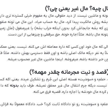
ال چیه؟ مال غیر یعنی چی؟)
ونه و ماشین نیست. از دید حقوقی، مال یه مفهوم خیلی گسترده تری داره
شه روش مالکیت پیدا کرد، مال به حساب میاد. این مال می تونه منقو
یزی که بشه جابجاش کرد بدون اینکه خراب بشه) یا غیرمنقول (مثل زمین
ونه مال باشه. مثلاً اجاره خونه، حق سرقفلی و چیزهایی از این دست.
الی که مال خود اون کسی که داره معامله اش می کنه، نیست. یعنی ممکن
ً یه نفر دیگه مالک اصلی باشه و اون فقط دسترسی بهش داشته. مثلاً فک
اون خبر داشته باشه، میفروشه. اینجا ماشین، مال غیر محسوب میشه.
 (قصد و نیت مجرمانه چقدر مهمه؟)
. «علم» و «سوءنیت» هسته اصلی این جُرم رو تشکیل میده. یعنی اگه کس
 نیست، دیگه جرم انتقال مال غیر محقق نمیشه. طرف باید
بدونه
که دار
 کرده مال خودشه یا اجازه داره، قضیه فرق می کنه.
م» و «سوءنیت» رو تو دادگاه ثابت کرد؟ خب، دادگاه معمولاً به قرائن 