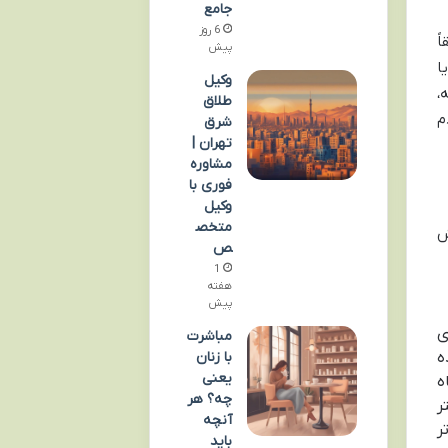
جامع
6 روز
ً
پیش
ا
وکیل
،
طلاق
م
شرق
تهران |
مشاوره
فوری با
وکیل
متخص
 فهمش
ص
1
هفته
پیش
ی
مباشرت
با زنان
ده
یعنی
ه
چه؟ هر
ر
آنچه
ر
باید