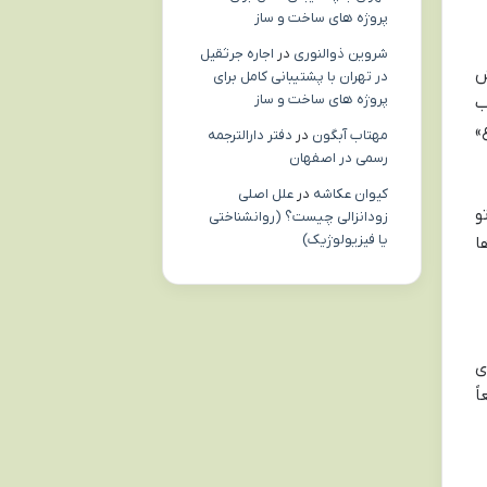
پروژه های ساخت و ساز
شروین ذوالنوری
در
اجاره جرثقیل
ش
در تهران با پشتیبانی کامل برای
پروژه های ساخت و ساز
ب
»
مهتاب آبگون
در
دفتر دارالترجمه
رسمی در اصفهان
کیوان عکاشه
در
علل اصلی
و
زودانزالی چیست؟ (روانشناختی
یا فیزیولوژیک)
ا
ی
ً