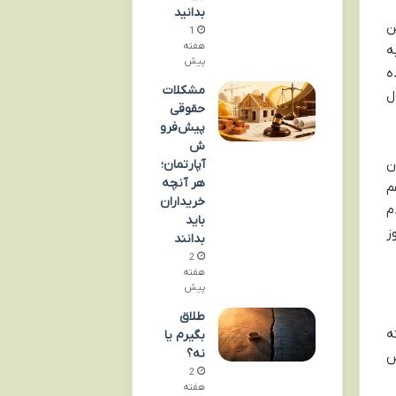
بدانید
ن
1
هفته
ه
پیش
ه
مشکلات
ل
حقوقی
پیش‌فرو
ش
ن
آپارتمان؛
هر آنچه
م
خریداران
 مردم
باید
ز
بدانند
2
هفته
پیش
طلاق
ه
بگیرم یا
نه؟
ص
2
هفته