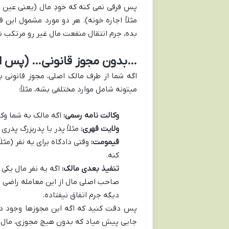
پس فرقی نمی کنه که خودِ مال (یعنی عین ما
مثلاً اجاره خونه). هر دو مورد مشمول این ق
بده، جرم انتقال منفعت مال غیر رو مرتکب شد
…بدون مجوز قانونی… (پس اگ
اگه شما از طرف مالک اصلی، مجوز قانونی بر
میتونه شامل موارد مختلفی بشه، مثلاً:
وکالت نامه رسمی:
اگه مالک به شما وکا
ولایت قهری:
مثلاً پدر یا پدربزرگ پدر
قیمومت:
وقتی دادگاه برای یه نفر (مث
کنه.
تنفیذ بعدی مالک:
اگه یه نفر مال یکی
صاحب اصلی مال از این معامله راضی با
دیگه جرم اتفاق نیفتاده.
پس دقت کنید که اگه این مجوزها وجود د
جایی پیش میاد که بدون هیچ مجوزی، مال د