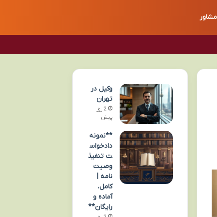
مشاور
وکیل در
تهران
2 روز
پیش
**نمونه
دادخواس
ت تنفیذ
وصیت
نامه |
کامل،
آماده و
رایگان**
2 روز