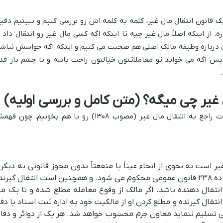
یک قانون انتقال مال غیر، کلمه به کلمه اش رو بررسی کنیم و ببینیم دقیقا
. از اینکه اصلاً مال غیر چیه تا اینکه اگه کسی مال غیر رو انتقال داد ی
ی درباره وظیفه مالک اصلی هم صحبت می کنیم و اینکه اگه حواسش نباشه
س اگه می خواید تو معاملاتتون خیالتون راحت باشه و با چشم باز قد
.
 غیر چی میگه؟ (متن کامل و بررسی اولیه)
بیاید اول متن کامل ماده یک قانون مجازات راجع به انتقال مال غیر (مصوب ۱۳۰۸) رو با هم بخونیم، چون
یر است به نحوی از انحاء عیناً یا منفعتاً بدون مجوز قانونی به دیگر
منتقل کند کلاهبردار محسوب و مطابق ماده ۲۳۸ قانون عمومی محکوم می شود. و همچنین است انتقال گیرن
نتقال دهنده باشد. اگر مالک از وقوع معامله مطلع شده و تا یک ما
نتقال گیرنده و مطلع کردن او از مالکیت خود به اداره ثبت اسناد یا دفت
لتی تسلیم ننماید معاون جرم محسوب خواهد شد. هر یک از دوائر و دفات