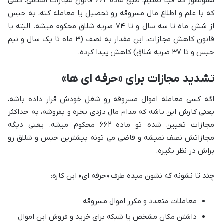
همونطور که قبلاً گفتیم، طبق ماده ۶۶۲ قانون مجازات اسلامی، کسی
که با علم و اطلاع مال مسروقه رو تحصیل یا معامله کنه، به حبس
از شش ماه تا سه سال و تا ۷۴ ضربه شلاق محکوم میشه. البته با
قانون کاهش مجازات، این مقدار به نصف (۳ ماه تا یک سال و نیم
حبس و تا ۳۷ ضربه شلاق) کاهش پیدا کرده.
تشدید مجازات برای «حرفه ای ها»
اگه کسی معامله اموال مسروقه رو شغل خودش قرار داده باشه،
یعنی کارش این باشه که مدام مال دزدی بخره و بفروشه، به حداکثر
مجازات تعیین شده تو ماده ۶۶۲ محکوم میشه. یعنی دیگه
مجازاتش نصف نمیشه و قاضی می تونه بیشترین حبس و شلاق رو
براش در نظر بگیره.
چند تا نشونه که نشون میده طرف «حرفه ای» این کاره:
معاملات متعدد و مکرر اموال مسروقه
داشتن مکان مشخص یا شبکه برای خرید و فروش این اموال