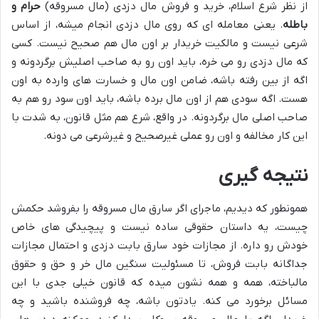
از نظر شرع اسلام، خرید و فروش مال دزدی (مال مسروقه)
حرام و
باطله
. یعنی معامله ای که روی مال دزدی انجام میشه، از اساس
شرعی نیست و مالکیت خریدار بر اون مال هم صحیح نیست. کسی
که مال دزدی رو می خره، باید اون رو به صاحب اصلیش برگردونه و
اگه از بین رفته باشه، ضامن اون مال و خسارت های وارده به اون
هست. اگه سودی هم از اون مال برده باشه، باید اون سود رو هم به
صاحب اصلی مال برگردونه. در واقع، شرع هم مثل قانون، به شدت با
این کار مخالفه و اون رو عملی غیرصحیح و غیرشرعی می دونه.
نتیجه گیری
همونطور که دیدیم، ماجرای اگر سارق مال مسروقه را بفروشد حکمش
چیست، یه داستان حقوقی ساده نیست و پیچیدگی های خاص
خودش رو داره. از مجازات خود سارق بابت دزدی و احتمال مجازات
جداگانه بابت فروش، تا مسئولیت سنگین مال خر و حق و حقوق
مالباخته، همه و همه نشون میده که قانون خیلی جدی با این
مسائل برخورد می کنه. یادتون باشه، چه فروشنده باشید و چه