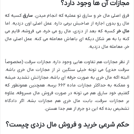
مجازات آن ها وجود دارد؟
فرق اصلی مال خر و سارق تو عملیه که انجام میدن.
سارق
کسیه که
مال رو بدون اجازه از صاحبش برمی داره. عمل اصلی اون دزدیه. اما
مال خر
کسیه که بعد از دزدی، مال رو می خره، می فروشه، قایم می
کنه یا به هر شکل دیگه ای باهاش معامله می کنه. عمل اصلی مال
خر، معامله مال دزدیه.
از نظر مجازات هم تفاوت هایی وجود داره. مجازات سرقت (مخصوصاً
سرقت حدی) می تونه خیلی سنگین تر از مجازات مال خری باشه.
البته اگه مال خری به صورت حرفه ای باشه، مجازاتش تشدید میشه
و ممکنه به حداکثر مجازات ماده ۶۶۲ برسه. همچنین همونطور که
گفتیم، خود سارق هم می تونه در صورت فروش مال مسروقه، علاوه
بر مجازات سرقت، بابت مال خری هم مجازات بشه، اگر دادگاه
تشخیص بده که این دو جرم از هم جدا هستن.
حکم شرعی خرید و فروش مال دزدی چیست؟