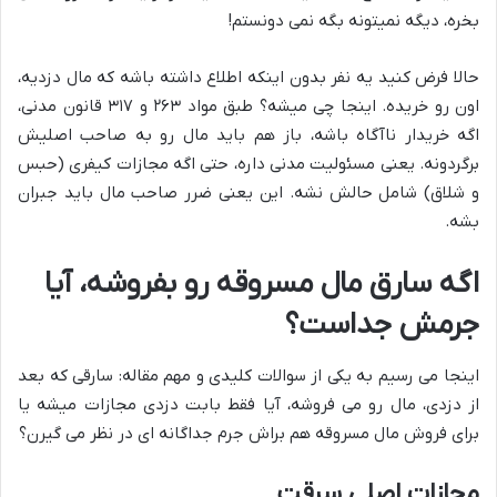
بخره، دیگه نمیتونه بگه نمی دونستم!
حالا فرض کنید یه نفر بدون اینکه اطلاع داشته باشه که مال دزدیه،
اون رو خریده. اینجا چی میشه؟ طبق مواد ۲۶۳ و ۳۱۷ قانون مدنی،
اگه خریدار ناآگاه باشه، باز هم باید مال رو به صاحب اصلیش
برگردونه. یعنی مسئولیت مدنی داره، حتی اگه مجازات کیفری (حبس
و شلاق) شامل حالش نشه. این یعنی ضرر صاحب مال باید جبران
بشه.
اگه سارق مال مسروقه رو بفروشه، آیا
جرمش جداست؟
اینجا می رسیم به یکی از سوالات کلیدی و مهم مقاله: سارقی که بعد
از دزدی، مال رو می فروشه، آیا فقط بابت دزدی مجازات میشه یا
برای فروش مال مسروقه هم براش جرم جداگانه ای در نظر می گیرن؟
مجازات اصلی سرقت