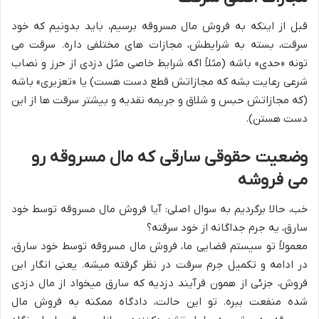
قبل از اینکه به فروش مال مسروقه برسیم، باید بدونیم که خود
سرقت، بسته به شرایطش، مجازات های مختلفی داره. سرقت می
تونه «حدی» باشه (مثلاً اگه شرایط خاصی مثل دزدی از حرز و نصاب
شرعی رعایت بشه که مجازاتش قطع دست هست) یا «تعزیری» باشه
(که مجازاتش حبس و شلاق و جریمه نقدیه و بیشتر سرقت ها از این
دست هستن).
وضعیت حقوقی سارقی که مال مسروقه رو
می فروشه
خب، حالا برگردیم به سوال اصلی: آیا فروش مال مسروقه توسط خود
سارق، یه جرم جداگانه از خود سرقته؟
معمولاً تو سیستم قضایی ما، فروش مال مسروقه توسط خود سارق،
در ادامه و تکمیل جرم سرقت در نظر گرفته میشه. یعنی انگار این
فروش، جزئی از همون فرآیند دزدیه که سارق میخواد از مال دزدی
شده منفعت ببره. تو این حالت، دادگاه ممکنه به فروش مال