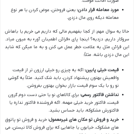
صورت امانت موقت.
مورد معامله قرار دادن:
یعنی فروختن، عوض کردن یا هر نوع
معامله دیگه روی مال دزدی.
حالا یه سوال مهم: از کجا بفهمیم مالی که داریم می خریم یا باهاش
سروکار داریم، دزدیه؟ اینجا پای «قرائن اطمینان آور» به میون میاد.
این قرائن مثل یه علامت خطر عمل می کنن و به ما میگن که شاید
این مال دزدی باشه. مثلاً:
قیمت خیلی پایین:
اگه یه چیزی رو خیلی ارزون تر از قیمت
واقعیش بهتون پیشنهاد کردن، باید شک کنید. مثلاً یه گوشی
نو رو با یک سوم قیمت بازار بخوان بهتون بفروشن.
نداشتن فاکتور رسمی:
برای کالاهای نو یا حتی دست دوم گرون
قیمت، فاکتور خرید خیلی مهمه. اگه فروشنده فاکتور نداره یا
فاکتورش مشکوکه، باید حساس بشید.
خرید و فروش تو مکان های غیرمعمول:
خرید و فروش تو پاتوق
های مشکوک، خیابون یا جاهایی که برای فروش کالا نیستن، می