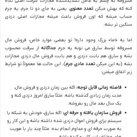
مسروقه به چشم یه عامل تشدیدکننده مجازات سرقت اصلی نگاه
کنه که بهش میگن
تعدد معنوی
. یعنی به جای دو تا جرم، یه جرم
حساب میشه که اون فروش باعث میشه مجازات اصلی دزدی
سنگین تر بشه.
اما یه «اما» بزرگ وجود داره! تو بعضی موارد خاص، فروش مال
مسروقه توسط سارق می تونه یه جرم
جداگانه
از سرقت محسوب
بشه و سارق هم بابت دزدی و هم بابت فروش مال دزدی مجازات
بشه (به این میگن
تعدد مادی جرم
). این حالت ها معمولاً تو شرایط
زیر اتفاق میفتن:
فاصله زمانی قابل توجه:
اگه بین زمان دزدی و فروش مال،
مدت زمان زیادی گذشته باشه. مثلاً سارق امروز دزدی کنه و
یک سال بعد مال رو بفروشه.
فروش سازمان یافته و حرفه ای:
اگه سارق، خودش یه شبکه یا
سیستم برای فروش اموال دزدی شده داشته باشه و این کار رو
به صورت حرفه ای و مداوم انجام بده. مثلاً چند بار با هویت
های مختلف این کار رو کرده باشه.