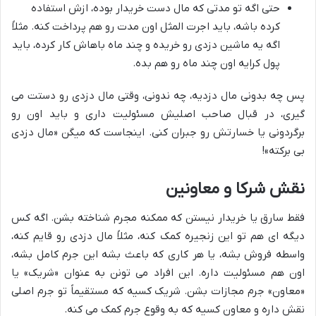
حتی اگه تو مدتی که مال دست خریدار بوده، ازش استفاده
کرده باشه، باید اجرت المثل اون مدت رو هم پرداخت کنه. مثلاً
اگه یه ماشین دزدی رو خریده و چند ماه باهاش کار کرده، باید
پول کرایه اون چند ماه رو هم بده.
پس چه بدونی مال دزدیه، چه ندونی، وقتی مال دزدی رو دستت می
گیری، در قبال صاحب اصلیش مسئولیت داری و باید اون رو
برگردونی یا خسارتش رو جبران کنی. اینجاست که میگن «مال دزدی
بی برکته»!
نقش شرکا و معاونین
فقط سارق یا خریدار نیستن که ممکنه مجرم شناخته بشن. اگه کس
دیگه ای هم تو این زنجیره کمک کنه، مثلاً مال دزدی رو قایم کنه،
واسطه فروش بشه، یا هر کاری که باعث بشه این جرم کامل بشه،
اون هم مسئولیت داره. این افراد می تونن به عنوان «شریک» یا
«معاون» جرم مجازات بشن. شریک کسیه که مستقیماً تو جرم اصلی
نقش داره و معاون کسیه که به وقوع جرم کمک می کنه.