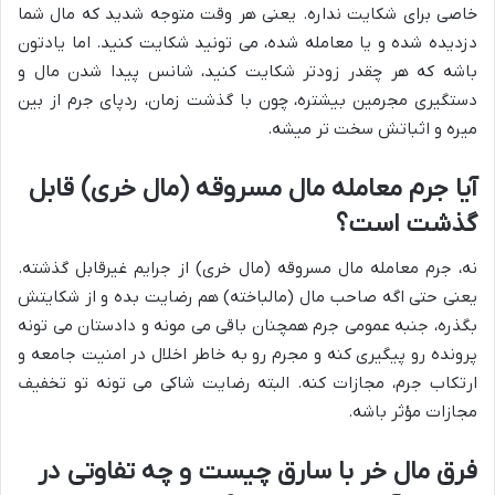
خاصی برای شکایت نداره. یعنی هر وقت متوجه شدید که مال شما
دزدیده شده و یا معامله شده، می تونید شکایت کنید. اما یادتون
باشه که هر چقدر زودتر شکایت کنید، شانس پیدا شدن مال و
دستگیری مجرمین بیشتره، چون با گذشت زمان، ردپای جرم از بین
میره و اثباتش سخت تر میشه.
آیا جرم معامله مال مسروقه (مال خری) قابل
گذشت است؟
نه، جرم معامله مال مسروقه (مال خری) از جرایم غیرقابل گذشته.
یعنی حتی اگه صاحب مال (مالباخته) هم رضایت بده و از شکایتش
بگذره، جنبه عمومی جرم همچنان باقی می مونه و دادستان می تونه
پرونده رو پیگیری کنه و مجرم رو به خاطر اخلال در امنیت جامعه و
ارتکاب جرم، مجازات کنه. البته رضایت شاکی می تونه تو تخفیف
مجازات مؤثر باشه.
فرق مال خر با سارق چیست و چه تفاوتی در