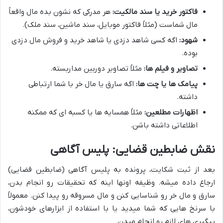
فاکتور خرید یا سند مالکیت:
هر مدرکی که نشون بده مال واقعاً
مال شماست (مثلاً فاکتور موبایل، سند ماشین، سند ملک).
شهود:
اگه کسی شاهد دزدی یا شاهد خرید و فروش مال دزدی
بوده.
تصاویر و فیلم ها:
مثلاً تصاویر دوربین مداربسته.
پیامک ها یا چت ها:
اگه سارق یا مال خر با شما ارتباطی
داشته.
اظهارات مطلعین:
مثلاً همسایه ها یا کسبه ای که ممکنه
اطلاعاتی داشته باشن.
نقش ضابطین قضایی: پلیس آگاهی
بعد از ثبت شکایت، پرونده به پلیس آگاهی (ضابطین قضایی)
ارجاع داده میشه. وظیفه اونها اینه که تحقیقات رو انجام بدن،
سارق و مال خر رو شناسایی کنن و مال مسروقه رو پیدا کنن. معمولاً
با سرنخ هایی که شما میدید یا با استفاده از ابزارهای خودشون،
پیگیری های لازم رو انجام میدن.