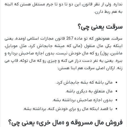
نداره. ولی از نظر قانون، این دو تا دو تا جرم مستقل هستن که البته
به هم ربط دارن.
سرقت یعنی چی؟
سرقت، همونطور که تو ماده 267 قانون مجازات اسلامی اومده، یعنی
اینکه یکی مال منقول (مالی که میشه جابجاش کرد، مثل موبایل،
ماشین، پول) رو که مال خودش نیست، بدون اجازه صاحبش برداره و
ببره. یعنی یه نفر دست دراز می کنه و چیزی رو که مال توئه، قاپ می
زنه. ارکان اصلی سرقت هم اینا هستن:
مالی باشه که بشه جابجاش کرد.
مال متعلق به دیگری باشه.
بدون اجازه صاحبش برداشته بشه.
با قصد اینکه مال رو برای خودش کنه، برداشته بشه.
فروش مال مسروقه و «مال خری» یعنی چی؟