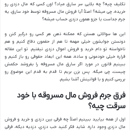
تکلیف چیه؟ چه بلایی سر سارق میاد؟ اون کسی که مال دزدی رو
خریده، چی میشه؟ اصلاً آیا فروش مال مسروقه توسط خود سارق، یه
جرم جداست یا جزو همون دزدی حساب میشه؟
این ها سوالاتی هستن که ممکنه ذهن هر کسی رو درگیر کنن و
دونستن جوابشون خیلی مهمه تا هم از حقمون دفاع کنیم و هم
ناخواسته تو دام خرید و فروش اموال دزدی نیفتیم. تو این مقاله
قراره خیلی خودمونی و ساده، همه این ابعاد حقوقی رو باز کنیم و
ببینیم قانون در مورد اگر سارق مال مسروقه را بفروشد حکمش
چیست، چی میگه. پس بزن بریم تا قدم به قدم این موضوع رو
بررسی کنیم و با قوانینش آشنا بشیم.
فرق جرم فروش مال مسروقه با خود
سرقت چیه؟
اول از همه بیایید ببینیم اصلاً چه فرقی بین دزدی و خرید و فروش
مال دزدی وجود داره. شاید فکر کنید خب دزدی، دزدیه دیگه، فرقی