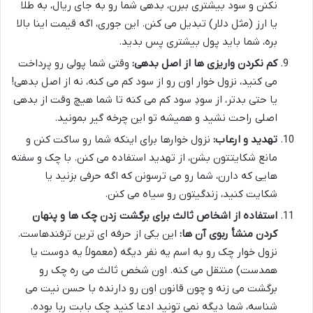
نکنن و سود بیشتری ببرن، بدهی شما رو به جای ریال، به طلا
یا ارز (مثل دلار) تبدیل می کنن. این جوری، اگه قیمت اینا بالا
بره، شما باید پول بیشتری پس بدید.
کم نکردن واریزی ها از اصل بدهی:
وقتی شما پولی رو پرداخت
می کنید، نزول خوار اون رو از سود کم می کنه، نه از اصل بدهی!
یا حتی بدتر، از سودِ سود کم می کنه تا شما هیچ وقت از بدهی
اصلی راحت نشید و همیشه تو این چرخه گیر بمونید.
تهدید و ارعاب:
نزول خوارها برای اینکه شما رو ساکت کنن و
مانع شکایتتون بشن، از تهدید استفاده می کنن. با چک و سفته
هایی که دارن، شما رو می ترسونن که اگه حرفی بزنید یا
شکایت کنید، زندگیتون رو سیاه می کنن.
استفاده از اشخاص ثالث برای برگشت زدن چک ها و پنهان
کردن منشأ ربوی آن ها:
این یکی از حرفه ای ترین ترفندهاست.
نزول خوار چک رو به اسم یه نفر دیگه (معمولاً یه دوست یا
همدست) منتقل می کنه. اون شخص ثالث می ره چک رو
برگشت می زنه و چون قانون اون رو دارنده با حسن نیت می
شناسه، شما دیگه نمی تونید ادعا کنید چک بابت ربا بوده.