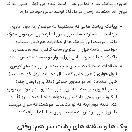
امروزه، پیامک ها و تماس های ضبط شده می تونن خیلی به کار
بیان. اما استفاده ازشون تو دادگاه قواعد خاص خودشو داره:
پیامک:
پیامک هایی که مستقیماً به موضوع ربا، سود، تاریخ
پرداخت یا شماره حساب نزول خور اشاره دارن، می تونن مدرک
باشن. پرینت این پیامک ها از مخابرات هم قابل استناده.
حواستون باشه قبل از اسکرین شات گرفتن، اسم مخاطب رو
پاک کنید تا شماره تماس نزول خوار تو صفحه مشخص باشه.
مکالمات ضبط شده:
صدای ضبط شده تو پرونده های
کیفری
نزول خواری
(یعنی جایی که دنبال مجازات نزول خور هستید)
قابل استناده، اما تو دعاوی حقوقی (مثلاً برای ابطال چک)
معمولاً قبول نمی شه. اگه نزول خور صدا رو انکار کرد، می تونید
از کارشناس رسمی دادگستری بخواهید اصالت صدا رو تأیید
کنه. نکته مهم اینه که تو مکالمات، هوشمندانه سوال بپرسید
تا نزول خور خودش به ماهیت ربوی معامله اعتراف کنه.
چک ها و سفته های پشت سر هم: وقتی