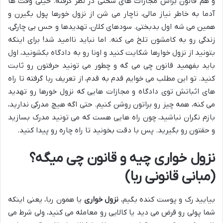
و هم قانون براش مجازات های سختی در نظر گرفته. خیلی وقت ها
آدما به خاطر نیاز مالی، ناچار می شن از نزول خورها پول بگیرن و
همین می شه اول بدبختی. سودهای کلان، تهدیدها و حس بی چارگی،
زندگی رو به کامشون تلخ می کنه. اما نباید ناامید شد! برای اینکه
بتونید از نزول خوارها شکایت کنید و اونا رو به دادگاه بکشونید، اول
باید بفهمید قانون چی می گه و چطور می تونید حرفتون رو ثابت
کنید. تو این مطلب می خوایم قدم به قدم، از تعریف ربا گرفته تا راه
های اثباتش توی دادگاه و مجازات هایی که نزول خورها رو تهدید
می کنه، همه چیز رو براتون روشن کنیم. حتی اگه هیچ مدرکی ندارید،
بازم نگران نباشید، چون راه هایی هست که می تونید مدرک بسازید
و حقتون رو بگیرید. پس با دقت بخونید تا راه چاره رو پیدا کنید.
نزول خواری چیه و قانون چی میگه؟
(مبانی قانونی ربا)
بیایید رک و پوست کنده بگیم،
نزول خواری
یا همون ربا، یعنی اینکه
شما پولی رو قرض می دید یا کالایی رو معامله می کنید، ولی شرط می