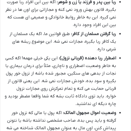
ربا بین پدر و فرزند یا زن و شوهر:
اگه بین این افراد ربا صورت
بگیره، قانون بهش ورود نمی کنه و مجازاتی برای اون ها در نظر
نمی گیره. این به خاطر روابط خانوادگی و صمیمی ای هست که
بین این افراد وجود داره.
ربا گرفتن مسلمان از کافر:
طبق قوانین ما، اگه یک مسلمان از
یک کافر ربا بگیره، مجازات نمی شه. این موضوع ریشه های
شرعی داره.
اضطرار ربا دهنده (قربانی نزول):
این یکی خیلی مهمه! اگه کسی
به خاطر وضعیت اضطراری و ناچاری، مثلاً برای درمان بیماری یا
نجات از بدهی های سنگین، مجبور شده باشه از نزول خور پول
بگیره و سود بده، خودش مجازات نمی شه. این یعنی قانون از
قربانی حمایت می کنه و تمام تمرکزش روی مجازات نزول
خواره. باید توی دادگاه ثابت بشه که شما واقعا مضطر بودید و
چاره دیگه ای نداشتید.
وضعیت اموال مجهول المالک:
اگه پول یا مالی که نزول خور
گرفته و باید پس بده، صاحب مشخصی نداشته باشه یا نتونن
پیداش کنن، اون مال به عنوان مجهول المالک شناخته می شه