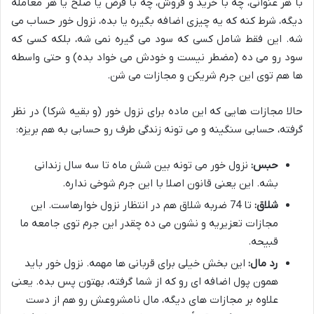
با هر عنوانی، چه با خرید و فروش، چه با قرض یا صلح یا هر معامله
دیگه، شرط کنه که یه چیزی اضافه بگیره یا بده، نزول خور حساب می
شه. این فقط شامل کسی که سود می گیره نمی شه، بلکه کسی که
سود رو می ده (مضطر نیست و خودش می خواد بده) و حتی واسطه
ها هم توی این جرم شریکن و مجازات می شن.
حالا مجازات هایی که این ماده برای نزول خور (و بقیه شرکا) در نظر
گرفته، حسابی سنگینه و می تونه زندگی طرف رو حسابی به هم بریزه:
حبس:
نزول خور می تونه بین شش ماه تا سه سال زندانی
بشه. این یعنی قانون اصلا با این جرم شوخی نداره.
شلاق:
تا 74 ضربه شلاق هم در انتظار نزول خوارهاست. این
مجازات تعزیریه و نشون می ده چقدر این جرم توی جامعه ما
قبیحه.
رد مال:
این بخش خیلی برای قربانی ها مهمه. نزول خور باید
همون پول اضافه ای رو که از شما گرفته، بهتون پس بده. یعنی
علاوه بر مجازات های دیگه، مال نامشروعش رو هم از دست