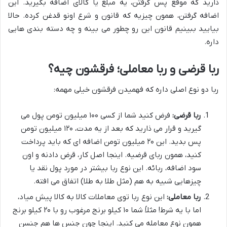
ذارید که موقع پس گرفتن، یه مبلغ یا کالای اضافه بگیرید. این
اضافه گرفتن، همون چیزیه که قانون و شرع اونو قدغن کرده. حالا
بیایید ببینیم قانون این رو چطور می بینه و چه دسته بندی هایی
داره.
ربا قرضی و ربا معاملی؛ فرقشون چیه؟
ربا دو نوع اصلی داره که فهمیدن فرقشون خیلی مهمه:
ربا قرضی:
فرض کنید شما از کسی ۱۰۰ میلیون تومن پول می
گیرید و قرار می ذارید که بعد از یه مدت، ۱۲۰ میلیون تومن
پس بدید. این ۲۰ میلیون تومن اضافه ای که باید پرداخت
کنید، همون ربای قرضیه. اینجا اصل کار، قرض دادنه و اون
سود اضافه، ربائه. این نوع ربا بیشتر در مورد پول نقد یا
چیزهایی شبیه به هم (مثل طلا به طلا) اتفاق می افته.
ربا معاملی:
این نوع ربا توی معاملات کالا به کالا پیش میاد،
اما با یه شرط! مثلاً شما ۱۰ کیلو برنج مرغوب رو با ۲۰ کیلو برنج
همون نوع معامله می کنید. اینجا چون جنس ها هم جنسن