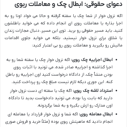
دعوای حقوقی: ابطال چک و معاملات ربوی
اگه نزول خوار از شما چک یا سفته گرفته و حالا می خواد اونا رو به
اجرا بذاره یا معاملات ربوی ای انجام داده که می خواید باطلشون
کنید، باید مسیر حقوقی رو برید. توی این مسیر، دنبال مجازات زندان
یا شلاق برای نزول خوار نیستید، بلکه می خواید جلوی اقدامات
مالیش رو بگیرید و معاملات ربوی رو بی اعتبار کنید:
ابطال اجراییه چک ربوی:
اگه نزول خوار چک یا سفته شما رو به
اجرا گذاشته و اجراییه صادر شده، می تونید با اثبات ربوی
بودن منشأ چک، از دادگاه درخواست کنید اون اجراییه رو باطل
کنه. این جوری دیگه لازم نیست مبلغ چک رو پرداخت کنید.
استرداد لاشه چک ربوی:
اگه چک یا سفته ای دست نزول خوار
دارید که بابت ربا بوده، می تونید دادخواست بدید تا دادگاه
اون مدارک رو ازش بگیره و به شما برگردونه.
ابطال معامله ربوی:
اگه شما و نزول خوار قرارداد یا معامله ای
انجام دادید که ماهیتش ربوی بوده (مثلاً خرید و فروش صوری