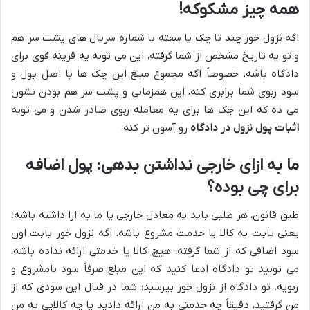
همه چیز مشکوکه!
اگه نزول خور چند تا چک یا سفته با شماره سریال های پشت سر هم
و تو یه تاریخ مشخص از شما گرفته، این می تونه یه قرینه قوی برای
دادگاه باشه. خصوصاً اگه مجموع مبلغ این چک ها با اصل پول و
سود ربوی شما برابری کنه، این همزمانی و پشت سر هم بودن نشون
می ده که این چک ها برای یه معامله ربوی صادر شدن و می تونه
اثبات پول نزول در دادگاه
رو آسون تر کنه.
ما به ازای خارجی نداشتن بدهی: پول اضافه
برای چی بوده؟
طبق قانون، هر طلبی باید یه معادل خارجی یا ما به ازا داشته باشه؛
یعنی بابت یه کالا یا خدمت مشروع باشه. اگه نزول خور بابت اون
سود اضافی که از شما گرفته، هیچ کالا یا خدمتی ارائه نداده باشه،
می تونید تو دادگاه ادعا کنید که این مبلغ صرفاً سود نامشروع و
ربویه. تو دادگاه از نزول خور بپرسید: شما در قبال این سودی که از
من گرفتید، دقیقاً چه خدمتی به من ارائه دادید یا چه کالایی به من