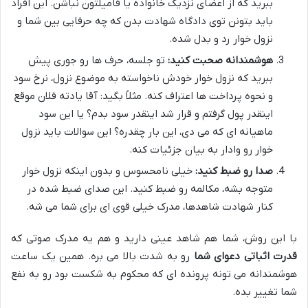
ببرید که از اعضای نزدیک خانواده یا فامیلتون نباشن. این افراد
باید بتونن توی دادگاه شهادت بدن که چه حرفایی بین شما و
نزول خوار رد و بدل شده.
هوشمندانه صحبت کنید:
تو جلسه، حرف ها رو جوری پیش
ببرید که نزول خوار خودش ناخواسته به موضوع نزول، نرخ سود
و نحوه پرداخت ها اعتراف کنه. مثلاً بگید: آقا یادته فلان موقع
اینقدر پول گرفتم و قرار شد اینقدر سود بدم؟ یا این سود
ماهیانه ای که می دی، این بار چقدره؟ این سوالات باید نزول
خوار رو وادار به بیان جزئیات کنه.
صدا رو ضبط کنید:
خیلی نامحسوس و بدون اینکه نزول خوار
متوجه بشه، مکالمه رو ضبط کنید. این صدای ضبط شده در
کنار شهادت شاهدها، مدرک خیلی قوی ای برای شما می شه.
با این روش، شما هم شاهد عینی دارید و هم یه مدرک صوتی که
قدرت اثباتی دعوای شما
رو به شدت بالا می بره. همین یک ساعت
هوشمندانه می تونه پرونده ای که محکوم به شکست بود رو به نفع
شما تغییر بده.