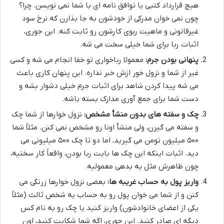
هیچ قرارداد کتبی یا توافق نامه ای با شما نمی نویسن. چرا؟
چون نمی خوان مدرکی از خودشون به جا بذارن که نرخ سود
غیرقانونی و ماهیت ربوی کارشون رو ثابت کنه. این جوری،
اثبات ربا برای شما خیلی سخت می شه.
پنهانی بودن جرم:
معمولا رباخواری تو خفا انجام می شه و کسی
غیر از شما و نزول خور ازش خبر نداره. این پنهان کاری باعث
می شه پیدا کردن شاهد برای اثبات جرم خیلی دشوار بشه و
دست شما برای جمع آوری مدارک بسته باشه.
چک و سفته های بدون منشأ مشخص:
نزول خوارها از شما چک
و سفته می گیرن، ولی منشأ اونا رو مشخص نمی کنن. مثلاً شما
۵۰۰ میلیون تومن می گیرید، اما دو تا چک ۵۰۰ میلیونی می
دید. اثبات اینکه این چک ها بابت ربا بودن، واقعاً کار سختیه،
چون ظاهرش مثل یه بدهی معمولیه.
واریز پول به حساب غریبه ها:
بعضی نزول خوارها زرنگی می
کنن و از شما می خوان پول رو به حساب یه شخص ثالث (مثلاً
یکی از اعضای خانوادشون) واریز کنید یا چک رو به نام کس
دیگه ای صادر کنید. این جوری، اگه شما شکایت کنید، اون