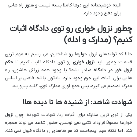
البته خوشبختانه این درها کاملا بسته نیست و هنوز راه هایی
برای دفاع وجود داره.
چطور نزول خواری رو توی دادگاه اثبات
کنیم؟ (مدارک و ادله)
حالا که ترفندهای نزول خوارها رو شناختیم، می رسیم به مهم ترین
قسمت: چطور باید
نزول خواری
رو توی دادگاه ثابت کنیم تا
حکم
نزول خور در دادگاه
صادر بشه؟ با وجود همه زرنگی هاشون، راه
هایی برای اثبات این جرم وجود داره. یادتون باشه، قاضی بر اساس
مدرک تصمیم می گیره، پس جمع آوری مدارک قوی، کلید پیروزیه.
شهادت شاهد: از شنیده ها تا دیده ها!
یکی از قوی ترین مدارک برای اثبات ربا، شهادت شهوده. چون نزول
خوارها معمولاً قرارداد کتبی نمی نویسن، حضور شاهد می تونه معجزه
کنه. اما نکته مهم اینجاست که هر شاهدی رو دادگاه قبول نمی کنه.