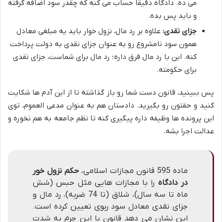
می ده. دادگاه دقیقاً حساب می کنه که چقدر سود اضافه گرفته
و باید پس بده.
جزای نقدی:
علاوه بر رد مال، نزول خوار باید یه مبلغی معادل
همون سود نامشروع رو به عنوان جزای نقدی به دولت پرداخت
کنه. این با رد مال فرق داره؛ رد مال برای شماست، جزای نقدی
برای حکومته.
پس ببینید، قانون دست شما رو باز گذاشته تا از این آدم ها شکایت
کنید و حقتون رو بگیرید. دادستان هم به عنوان مدعی العموم، توی
این پرونده ها وظیفه داره پیگیری کنه تا نظم جامعه به هم نخوره و
عدالت اجرا بشه.
ماده 595 قانون مجازات اسلامی،
حکم نزول خور
در دادگاه
را با مجازات هایی مثل حبس (شش
ماه تا سه سال)، شلاق (تا 74 ضربه)، رد مال و
جزای نقدی معادل سود ربوی تعیین کرده است.
این نشان می دهد قانون با این جرم به شدت