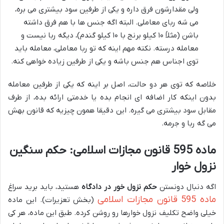
ولی مقدارشون فرق داره و یکی از طرفین سود بیشتری می بره،
می شه ربای معاملی. البته اگه جنس ها با هم فرق داشته
باشن (مثلاً ۱۰ کیلو برنج با ۱۰ کیلو گندم)، دیگه ربا نیست و
معامله درسته. نکته مهم اینه که تو ربا معاملی، معامله باید
توی اجناس هم جنس باشه و یکی از طرفین زیاده خواهی کنه.
خلاصه که توی هر دو حالت، اصل بر اینه که یکی از طرفین معامله
بدون اینکه کار اضافه ای انجام بده یا خدمتی ارائه بده، از طرف
مقابل سود بیشتری می گیره. این دقیقا همون چیزیه که قانون بهش
می گه ربا و جرمه.
ماده 595 قانون مجازات اسلامی: حکم سنگین
نزول خوار
اگه دنبال دونستن
حکم نزول خور در دادگاه
هستید، باید برید سراغ
ماده 595 قانون مجازات اسلامی
(بخش تعزیرات). این ماده
خیلی واضح تکلیف نزول خوارها رو روشن کرده. طبق این ماده، هر کی