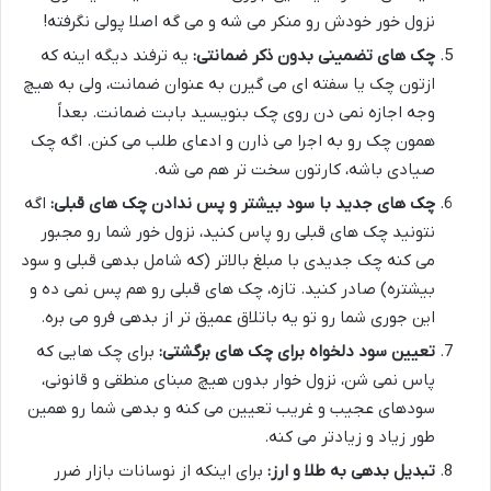
نزول خور خودش رو منکر می شه و می گه اصلا پولی نگرفته!
چک های تضمینی بدون ذکر ضمانتی:
یه ترفند دیگه اینه که
ازتون چک یا سفته ای می گیرن به عنوان ضمانت، ولی به هیچ
وجه اجازه نمی دن روی چک بنویسید بابت ضمانت. بعداً
همون چک رو به اجرا می ذارن و ادعای طلب می کنن. اگه چک
صیادی باشه، کارتون سخت تر هم می شه.
چک های جدید با سود بیشتر و پس ندادن چک های قبلی:
اگه
نتونید چک های قبلی رو پاس کنید، نزول خور شما رو مجبور
می کنه چک جدیدی با مبلغ بالاتر (که شامل بدهی قبلی و سود
بیشتره) صادر کنید. تازه، چک های قبلی رو هم پس نمی ده و
این جوری شما رو تو یه باتلاق عمیق تر از بدهی فرو می بره.
تعیین سود دلخواه برای چک های برگشتی:
برای چک هایی که
پاس نمی شن، نزول خوار بدون هیچ مبنای منطقی و قانونی،
سودهای عجیب و غریب تعیین می کنه و بدهی شما رو همین
طور زیاد و زیادتر می کنه.
تبدیل بدهی به طلا و ارز:
برای اینکه از نوسانات بازار ضرر