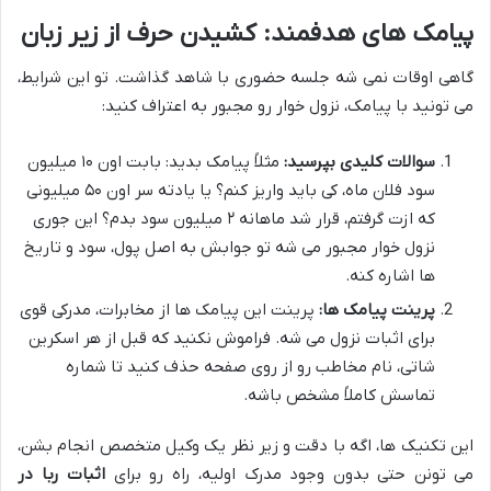
پیامک های هدفمند: کشیدن حرف از زیر زبان
گاهی اوقات نمی شه جلسه حضوری با شاهد گذاشت. تو این شرایط،
می تونید با پیامک، نزول خوار رو مجبور به اعتراف کنید:
سوالات کلیدی بپرسید:
مثلاً پیامک بدید: بابت اون ۱۰ میلیون
سود فلان ماه، کی باید واریز کنم؟ یا یادته سر اون ۵۰ میلیونی
که ازت گرفتم، قرار شد ماهانه ۲ میلیون سود بدم؟ این جوری
نزول خوار مجبور می شه تو جوابش به اصل پول، سود و تاریخ
ها اشاره کنه.
پرینت پیامک ها:
پرینت این پیامک ها از مخابرات، مدرکی قوی
برای اثبات نزول می شه. فراموش نکنید که قبل از هر اسکرین
شاتی، نام مخاطب رو از روی صفحه حذف کنید تا شماره
تماسش کاملاً مشخص باشه.
این تکنیک ها، اگه با دقت و زیر نظر یک وکیل متخصص انجام بشن،
می تونن حتی بدون وجود مدرک اولیه، راه رو برای
اثبات ربا در