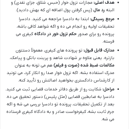
هدف اصلی:
مجازات نزول خوار (حبس، شلاق، جزای نقدی) و
البته
رد مال
(پس گرفتن پول اضافه ای که بهش دادید).
مرجع رسیدگی:
ابتدا به دادسرا مراجعه می کنید. دادسرا
تحقیقات اولیه رو انجام می ده و اگه شواهد کافی باشه،
پرونده رو برای صدور
حکم نزول خور در دادگاه
کیفری می
فرسته.
مدارک قابل قبول:
تو پرونده های کیفری، معمولاً دستتون
بازتره. یعنی علاوه بر شهادت شاهد و پرینت بانکی و پیامک،
مکالمات ضبط شده (صوت و فیلم)
هم می تونه به عنوان
مدرک استفاده بشه. اگه نزول خوار صدا رو انکار کرد، می تونید
از کارشناس دادگستری بخواهید اصالتش رو تأیید کنه.
مراحل:
شکایت رو از طریق دفاتر خدمات قضایی ثبت می کنید.
دادسرا به ضابطین قضایی (مثل پلیس) دستور تحقیق می ده.
بعد از تکمیل تحقیقات، پرونده تو دادسرا بررسی می شه و اگه
جرم ثابت بشه، کیفرخواست صادر و به دادگاه کیفری فرستاده
می شه.