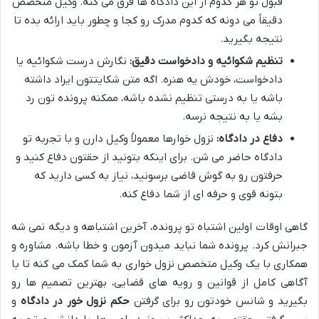
قبول تو هر کدوم از این دادگاه ها فرق می کنه. وکیل متخصص
دقیقاً می دونه که کدوم مدرک رو کجا و چطور باید ارائه بده تا
نتیجه بگیرید.
تنظیم شکوائیه و دادخواست دقیق:
نگارش درست شکوائیه یا
دادخواست، خودش یه هنره. اگه متن شکایتتون ایراد داشته
باشه یا به درستی تنظیم نشده باشه، ممکنه پرونده تون رد
بشه یا به نتیجه نرسه.
دفاع در دادگاه:
نزول خوارها معمولاً وکیل دارن و با تجربه تو
دادگاه حاضر می شن. برای اینکه بتونید از حقتون دفاع کنید و
حرفتون رو به گوش قاضی برسونید، نیاز به کسی دارید که
بتونه قوی و حرفه ای از شما دفاع کنه.
گاهی اوقات اولین اشتباه تو پرونده، آخرین اشتباهه و دیگه نمی شه
جبرانش کرد. پرونده شما نباید میدون آزمون و خطا باشه. مشاوره و
همکاری با یک وکیل متخصص نزول خواری به شما کمک می کنه تا با
آگاهی کامل از قوانین و رویه های قضایی، بهترین تصمیم ها رو
بگیرید و شانس خودتون رو برای گرفتن
حکم نزول خور در دادگاه
و