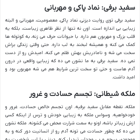
سفید برفی: نماد پاکی و مهربانی
سفید برفی توی روایت دیزنی، نماد پاکی، معصومیت، مهربانی و البته
زیبایی بی اندازه است. اون نه تنها از نظر ظاهری زیباست، بلکه یه
قلب بزرگ و مهربون هم داره. با حیوانات حرف می زنه، به کوتوله ها
کمک می کنه و همیشه لبخند به لب داره. حتی وقتی زندگی براش
سخت می شه و نامادریش بهش ظلم می کنه، امیدش رو از دست
نمی ده. سفید برفی به ما نشون می ده که زیبایی واقعی در درون
آدم هاست و حتی تو سخت ترین شرایط هم می شه مهربون بود و
امید داشت.
ملکه شیطانی: تجسم حسادت و غرور
ملکه، نقطه مقابل سفید برفیه. اون تجسم خالص حسادت، غرور و
خودخواهیه. وسواس ملکه به زیبایی خودش و ترس از اینکه کسی
ازش زیباتر باشه، اونو به سمت شرارت محض می کشونه. ملکه نشون
می ده که چطور حسادت می تونه آدم رو از انسانیت دور کنه و به
موجودی بیرحم و بی وجدان تبدیل کنه. دیزنی با این شخصیت به