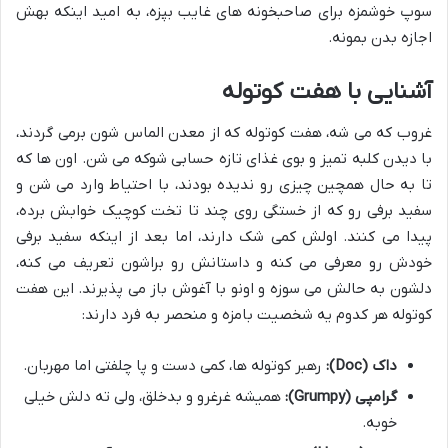
سوپ خوشمزه برای صاحبخونه های غایب بپزه، به امید اینکه بهش
اجازه بدن بمونه.
آشنایی با هفت کوتوله
غروب که می شه، هفت کوتوله که از معدن الماس شون برمی گردند،
با دیدن کلبه تمیز و بوی غذای تازه حسابی شوکه می شن. اون ها که
تا به حال همچین چیزی رو ندیده بودند، با احتیاط وارد می شن و
سفید برفی رو که از خستگی روی چند تا تخت کوچیک خوابش برده،
پیدا می کنند. اولش کمی شک دارند، اما بعد از اینکه سفید برفی
خودش رو معرفی می کنه و داستانش رو براشون تعریف می کنه،
دلشون به حالش می سوزه و اونو با آغوش باز می پذیرند. این هفت
کوتوله هر کدوم یه شخصیت بامزه و منحصر به فرد دارند:
داک (Doc):
رهبر کوتوله ها، کمی دست و پا چلفتی اما مهربان.
گرامپی (Grumpy):
همیشه غرغرو و بدخلق، ولی ته دلش خیلی
خوبه.