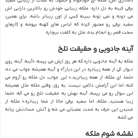
نامادری اش، ملکه ای خودخواه و حسود، به شدت از زیبایی سفید
برفی کینه به دل داره. ملکه، زیبایی خودش رو بالاترین دارایی اش
می دونه و نمی تونه ببینه کسی از اون زیباتر باشه. برای همین،
سفید برفی رو مجبور کرده که لباس های کهنه بپوشه و کارهای
سخت قصر رو انجام بده، مثل یه کلفت بیچاره.
آینه جادویی و حقیقت تلخ
ملکه یه آینه جادویی داره که هر روز ازش می پرسه: «آینه، آینه، روی
دیوار، کی از همه زیباتره در این دیار؟» و آینه همیشه جواب می ده:
«شما، ای ملکه، از همه زیباترید.» این جواب، دل ملکه رو آروم می
کنه، اما این آرامش دائمی نیست. یه روز، وقتی ملکه مثل همیشه
این سوال رو می پرسه، آینه بهش یه حقیقت تلخ رو می گه: «شما
زیبا هستید، ملکه، اما سفید برفی حالا از شما زیباتره.» ملکه از
شنیدن این حرف به شدت عصبانی می شه و آتش حسادتش زبانه
می کشه.
نقشه شوم ملکه