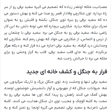
عصبانیت ملکه اونقدر زیاده که تصمیم می گیره سفید برفی رو از سر
راه برداره. اون شکارچی وفادار قصر رو صدا می کنه و بهش دستور می
ده که سفید برفی رو ببره توی جنگل، بکشه و قلبش رو به عنوان
مدرک برای ملکه بیاره. شکارچی بیچاره که نمی تونه دلش به این کار
راضی بشه، سفید برفی رو به جنگل می بره. سفید برفی با چشمان پر
از ترس و التماس، از شکارچی می خواد که بهش رحم کنه. شکارچی که
وجدانش درد گرفته، به سفید برفی اجازه می ده فرار کنه و دیگه هرگز
برنگرده. اون به جای قلب سفید برفی، قلب یه گراز وحشی رو برای
ملکه می بره تا خیالش راحت شه.
فرار به جنگل و کشف خانه ای جدید
سفید برفی تنها و وحشت زده، توی جنگل بزرگ و تاریک سرگردون می
شه. حیوانات جنگل که از مهربونی و آواز دلنشینش خوششون اومده،
بهش کمک می کنند راهش رو پیدا کنه. اون ها سفید برفی رو به
سمت یه کلبه کوچک و عجیب توی دل جنگل هدایت می کنند. کلبه
خیلی نامرتبه و سفید برفی تصمیم می گیره اونجا رو تمیز کنه و یه