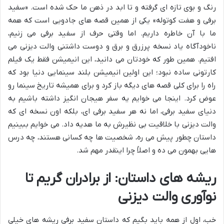
رنگ و بوی تازه ای گرفته و تا ابد در ذهن ما حک شده است. «سفید
برفی و هفت کوتوله» یکی از همین قصه های جادویی است که همه
ما با آن خاطره داریم. اما وقتی حرف از سفید برفی می زنیم،
ناخودآگاه یاد نسخه پرزرق و برق و دوست داشتنی والت دیزنی می
افتیم. همین طور که خودتان می دانید، این انیمیشن فقط یک فیلم
کارتونی ساده نبود؛ این اولین انیمیشن بلند سینمایی دنیا بود که
راه را برای کلی قصه های دیگه باز کرد و برای همیشه تاریخ سینما رو
عوض کرد. اینجا می خوایم یه سفر هیجان انگیز داشته باشیم به
دنیای سفید برفی، اما نه هر سفید برفی ای، بلکه اون نسخه ای که
والت دیزنی با خلاقیت بی نظیرش به ما هدیه داد. می خوایم ببینیم
داستان چطور پیش می ره، شخصیت ها چه کسانی هستند، چه درس
هایی بهمون می ده و اصلاً چرا اینقدر مهم شد.
ریشه های داستان: از برادران گریم تا
نوآوری والت دیزنی
خب، اول از همه باید بگیم که داستان سفید برفی ریشه های خیلی