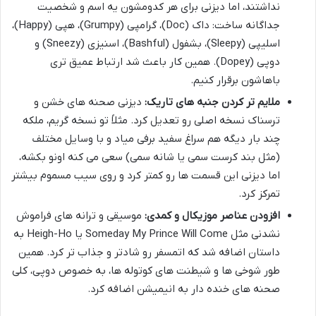
نداشتند، اما دیزنی برای هر کدومشون یه اسم و شخصیت
جداگانه ساخت: داک (Doc)، گرامپی (Grumpy)، هپی (Happy)،
اسلیپی (Sleepy)، بشفول (Bashful)، اسنیزی (Sneezy) و
دوپی (Dopey). همین کار باعث شد ارتباط عمیق تری
باهاشون برقرار کنیم.
ملایم تر کردن جنبه های تاریک:
دیزنی صحنه های خشن و
ترسناک نسخه اصلی رو تعدیل کرد. مثلاً تو نسخه گریم، ملکه
چند بار دیگه هم سراغ سفید برفی میاد و با وسایل مختلف
(مثل بند کرست سمی یا شانه سمی) سعی می کنه اونو بکشه،
اما دیزنی این قسمت ها رو کمتر کرد و روی سیب مسموم بیشتر
تمرکز کرد.
افزودن عناصر موزیکال و کمدی:
موسیقی و ترانه های فراموش
نشدنی مثل Someday My Prince Will Come یا Heigh-Ho به
داستان اضافه شد که اتمسفر رو شادتر و جذاب تر کرد. همین
طور شوخی ها و شیطنت های کوتوله ها، به خصوص دوپی، کلی
صحنه های خنده دار به انیمیشن اضافه کرد.