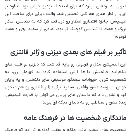
دیزنی به ارمغان بیاره که برای آینده استودیو حیاتی بود. علاوه بر
این، از نظر هنری هم کلی تحسین شد. والت دیزنی برای ساخت این
انیمیشن، جایزه افتخاری اسکار رو دریافت کرد که یه تندیس اسکار
بزرگ و هفت تا تندیس کوچیک تر بود، نمادی از سفید برفی و هفت
کوتوله!
تأثیر بر فیلم های بعدی دیزنی و ژانر فانتزی
این انیمیشن مدل و فرمولی رو پایه گذاشت که دیزنی تو فیلم های
شاهزاده خانمیش بارها ازش استفاده کرد: یه قهرمان زن، یه
شخصیت شرور، حیوانات سخنگو، موسیقی های دلنشین، و یه پایان
خوش با بوسه عشق واقعی. «سفید برفی» ژانر فانتزی رو هم متحول
کرد و نشون داد که داستان های پریان می تونن با قدرت انیمیشن،
زنده بشن و مخاطب رو به دنیای دیگه ای ببرند.
ماندگاری شخصیت ها در فرهنگ عامه
شخصیت های سفید برفی، ملکه و هفت کوتوله تا ابد تو فرهنگ