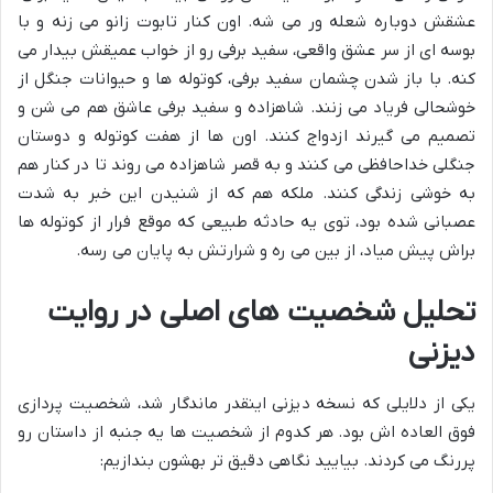
عشقش دوباره شعله ور می شه. اون کنار تابوت زانو می زنه و با
بوسه ای از سر عشق واقعی، سفید برفی رو از خواب عمیقش بیدار می
کنه. با باز شدن چشمان سفید برفی، کوتوله ها و حیوانات جنگل از
خوشحالی فریاد می زنند. شاهزاده و سفید برفی عاشق هم می شن و
تصمیم می گیرند ازدواج کنند. اون ها از هفت کوتوله و دوستان
جنگلی خداحافظی می کنند و به قصر شاهزاده می روند تا در کنار هم
به خوشی زندگی کنند. ملکه هم که از شنیدن این خبر به شدت
عصبانی شده بود، توی یه حادثه طبیعی که موقع فرار از کوتوله ها
براش پیش میاد، از بین می ره و شرارتش به پایان می رسه.
تحلیل شخصیت های اصلی در روایت
دیزنی
یکی از دلایلی که نسخه دیزنی اینقدر ماندگار شد، شخصیت پردازی
فوق العاده اش بود. هر کدوم از شخصیت ها یه جنبه از داستان رو
پررنگ می کردند. بیایید نگاهی دقیق تر بهشون بندازیم: