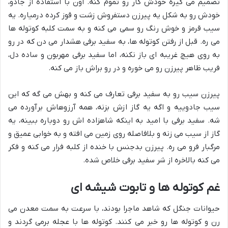
تصمیم می گیره خودش کار رو تموم کنه. اون با استفاده از جادو،
خودش رو به شکل یه پیرزن دستفروش زشت و قوز کرده درمیاره. یه
سیب قرمز و خوش رنگ رو سمی می کنه و به سمت کلبه کوتوله ها
می ره. قبل از رفتن کوتوله ها، به سفید برفی هشدار می دن که در رو
به روی هیچ غریبه ای باز نکنه، اما سفید برفی مهربون و ساده دل،
فریب ظاهر پیرزن رو می خوره و در رو براش باز می کنه.
پیرزن سیب رو به سفید برفی تعارف می کنه و بهش می گه که این
سیب جادوییه و اگه یه گاز ازش بزنه، همه آرزوهاش برآورده می
شه. سفید برفی با امید به اینکه شاهزاده اش رو دوباره ببینه، یه
گاز از سیب می زنه و بلافاصله روی زمین می افته و به خوابی عمیق و
مرگبار فرو می ره. پیرزن بدجنس با خنده از کلبه فرار می کنه و فکر
می کنه بالاخره از شر سفید برفی خلاص شده.
غم کوتوله ها و تابوت شیشه ای
حیوانات جنگل که شاهد ماجرا بودند، با سرعت به سمت معدن می
رن و کوتوله ها رو خبر می کنند. کوتوله ها با عجله برمی گردند و