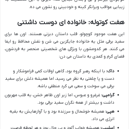
زیبایی عواقب ویرانگر کینه و خودبینی رو نشون می ده.
هفت کوتوله: خانواده ای دوست داشتنی
این هفت موجود کوچولو، قلب داستان دیزنی هستند. اون ها برای
سفید برفی مثل یه خانواده جایگزین می شن و نقش محافظ رو ایفا
می کنند. هر کدومشون با ویژگی های شخصیتی منحصر به فردشون،
فضای گرم و کمدی به داستان می دن:
داک:
با اینکه رهبر گروه بود، گاهی اوقات کمی فراموشکار و
دست و پا چلفتی به نظر می رسید، اما همیشه دلش برای سفید
برفی می سوخت و سعی می کرد منطقی باشه.
گرامپی:
غرغرو و عبوس، اما زیر اون ظاهر خشن، یه قلب مهربون
داشت و بیشتر از همه نگران سفید برفی بود.
هپی:
همیشه خوشحال و سرزنده بود و با آوازهایش به بقیه
انرژی می داد.
اسلیپی:
همیشه خواب آلود و بی حال بود و هر لحظه فرصت