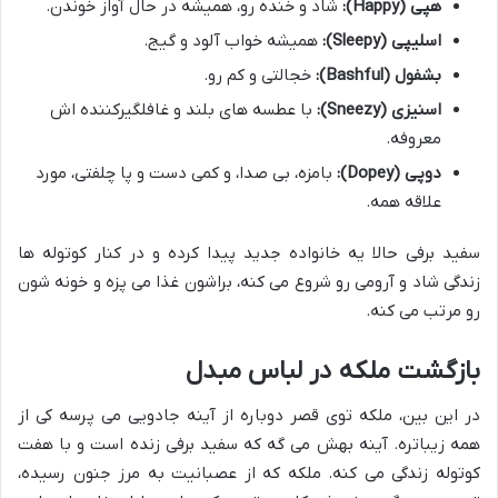
هپی (Happy):
شاد و خنده رو، همیشه در حال آواز خوندن.
اسلیپی (Sleepy):
همیشه خواب آلود و گیج.
بشفول (Bashful):
خجالتی و کم رو.
اسنیزی (Sneezy):
با عطسه های بلند و غافلگیرکننده اش
معروفه.
دوپی (Dopey):
بامزه، بی صدا، و کمی دست و پا چلفتی، مورد
علاقه همه.
سفید برفی حالا یه خانواده جدید پیدا کرده و در کنار کوتوله ها
زندگی شاد و آرومی رو شروع می کنه، براشون غذا می پزه و خونه شون
رو مرتب می کنه.
بازگشت ملکه در لباس مبدل
در این بین، ملکه توی قصر دوباره از آینه جادویی می پرسه کی از
همه زیباتره. آینه بهش می گه که سفید برفی زنده است و با هفت
کوتوله زندگی می کنه. ملکه که از عصبانیت به مرز جنون رسیده،