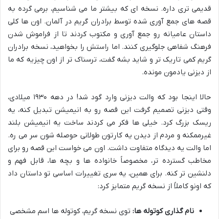
قدیمی تری داره. نسخه ای که بیشتر ما می شناسیم، برمی گرده به
قصه های جمع آوری شده توسط برادران گریم در آلمان. اون ها کلی
داستان عامیانه رو جمع آوری و مکتوب کردند تا از فراموش شدن
فرهنگ شفاهی جلوگیری کنند. اما راستش را بخواهید، نسخه برادران
گریم کمی تاریک تر و شاید بشه گفت، ترسناک تر از اون چیزیه که ما
از دیزنی یادمون مونده.
حالا اینجا بود که والت دیزنی وارد گود شد! در دهه ۱۹۳۰ میلادی،
وقتی دیزنی تصمیم گرفت این قصه رو به انیمیشن تبدیل کنه، یه
ریسک بزرگ کرد. خیلی ها فکر می کردند ساخت یه انیمیشن بلند
غیرممکنه و مردم از دیدن یه کارتون طولانی حوصله شون سر می ره.
اما والت یه دیدگاه متفاوت داشت. اون می خواست این قصه رو برای
مخاطب گسترده تر، مخصوصاً خانواده ها و بچه ها، قابل فهم و
دلنشین تر کنه. برای همین، یه سری تغییرات اساسی تو داستان داد
که اونو کاملاً از نسخه گریم متمایز کرد:
نام گذاری کوتوله ها:
توی نسخه گریم، کوتوله ها اسم مشخصی