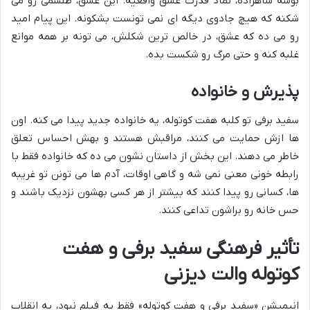
بوسه شاهزاده، نماد قدرت عشق واقعیه. این عشق، طلسمی رو می
شکنه که هیچ جادوی دیگه ای نمی تونست بشکونه. این پیام امید
رو می ده که عشق، در خالص ترین شکلش، می تونه بر همه موانع
غلبه کنه و حتی مرگ رو شکست بده.
پذیرش و خانواده
سفید برفی تو کلبه هفت کوتوله، یه خانواده جدید پیدا می کنه. اون
ها ازش حمایت می کنند، مراقبش هستند و بهش احساس تعلق
خاطر می دهند. این بخش از داستان نشون می ده که خانواده فقط با
رابطه خونی معنی نمی شه و گاهی اوقات، آدم ها می تونن تو غریبه
ها، کسانی رو پیدا کنند که بیشتر از هر کسی بهشون نزدیک باشند و
حس خانه رو براشون تداعی کنند.
تأثیر فرهنگی سفید برفی و هفت
کوتوله والت دیزنی
انیمیشن «سفید برفی و هفت کوتوله» فقط یه فیلم نبود، یه انقلاب