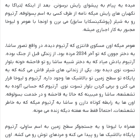
میده یه پیام به پیشوای رایش برسونن. بعد از اینکه لِتیاگا به
نگهبان های رایش میگه نامه از طرف کسی به اسم بِسولوفه، آرتیوم
رو به شیلر (پوشکینسکایا سابق) می برن و اونجا با هومر و لیوخا
مجبور به کار اجباری میشه.
هومر میگه اون مسکوی فانتزی که آرتیوم دیده، در واقع تصور ساشا،
یه دختر جوون که تو آخر 2034 مرده بود، از زندگی قبل از جنگ بوده.
آرتیوم یادش میاد که یه دختر شبیه ساشا رو تو فاحشه خونه بلوار
تسوت نوی دیده بود. یکی از زندانی های شیلر فاش می کنه که یه
پایگاه تو سطح زمین تو بالاشیک ها وجود داره. آرتیوم و لیوخا فرار
می کنن و برمی گردن بلوار تسوت نوی. آرتیوم که حسابی آلوده به
تشعشعه، ساشا رو میبینه که حالا یه فاحشه و در خدمت بسولوفه.
اون ها یه رابطه کوتاه دارن و ساشا به آرتیوم میگه که به خاطر
تشعشعات، احتمالاً فقط سه هفته دیگه زنده می مونه.
همراه با لیوخا و یه جستجوگر سطح زمین به اسم ساوِلی، آرتیوم
پایگاه بالاشیک ها رو پیدا می کنه و مردهای توش رو می کشه. اون