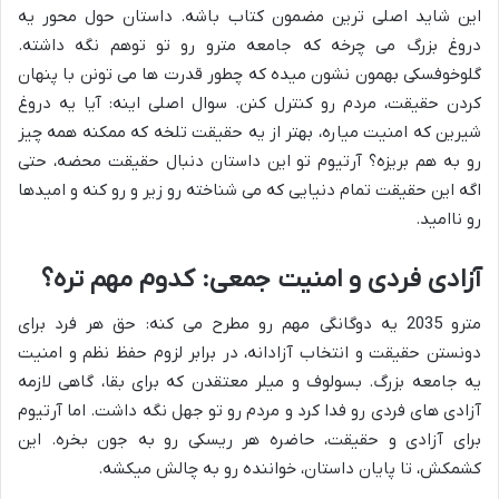
این شاید اصلی ترین مضمون کتاب باشه. داستان حول محور یه
دروغ بزرگ می چرخه که جامعه مترو رو تو توهم نگه داشته.
گلوخوفسکی بهمون نشون میده که چطور قدرت ها می تونن با پنهان
کردن حقیقت، مردم رو کنترل کنن. سوال اصلی اینه: آیا یه دروغ
شیرین که امنیت میاره، بهتر از یه حقیقت تلخه که ممکنه همه چیز
رو به هم بریزه؟ آرتیوم تو این داستان دنبال حقیقت محضه، حتی
اگه این حقیقت تمام دنیایی که می شناخته رو زیر و رو کنه و امیدها
رو ناامید.
آزادی فردی و امنیت جمعی: کدوم مهم تره؟
مترو 2035 یه دوگانگی مهم رو مطرح می کنه: حق هر فرد برای
دونستن حقیقت و انتخاب آزادانه، در برابر لزوم حفظ نظم و امنیت
یه جامعه بزرگ. بسولوف و میلر معتقدن که برای بقا، گاهی لازمه
آزادی های فردی رو فدا کرد و مردم رو تو جهل نگه داشت. اما آرتیوم
برای آزادی و حقیقت، حاضره هر ریسکی رو به جون بخره. این
کشمکش، تا پایان داستان، خواننده رو به چالش میکشه.