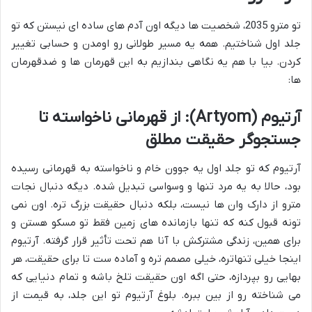
تو مترو 2035، شخصیت ها دیگه اون آدم های ساده ای نیستن که تو
جلد اول شناختیم. همه یه مسیر طولانی رو اومدن و حسابی تغییر
کردن. بیا با هم یه نگاهی بندازیم به این قهرمان ها و ضدقهرمان
ها:
آرتیوم (Artyom): از قهرمانی ناخواسته تا
جستجوگر حقیقت مطلق
آرتیوم که تو جلد اول یه جوون خام و ناخواسته به قهرمانی رسیده
بود، حالا به یه مرد تنها و وسواسی تبدیل شده. دیگه دنبال نجات
مترو از دارک وان ها نیست، بلکه دنبال حقیقت بزرگ تره. اون نمی
تونه قبول کنه که تنها بازمانده های زمین فقط تو مسکو هستن و
برای همین، زندگی مشترکش با آنا هم تحت تأثیر قرار گرفته. آرتیوم
اینجا خیلی تنهاتره، خیلی مصمم تره و آماده ست تا برای حقیقت، هر
بهایی رو بپردازه، حتی اگه اون حقیقت تلخ باشه و تمام دنیایی که
می شناخته رو از بین ببره. بلوغ آرتیوم تو این جلد، به قیمت از