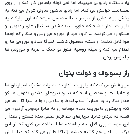
یه دستگاه رادیویی میبینه، اما نمی تونه باهاش کار کنه و از روی
عصبانیت خرابش می کنه. اما رادیو ماشین ساولی شروع می کنه به
پخش پیام هایی از سراسر دنیا! مشخص میشه که اون پایگاه یه
پارازیت انداز داشته که جلوی شنیده شدن سیگنال های رادیویی تو
مسکو رو می گرفته. یه گروه مرد از موروم می رسن و میگن که اونجا
هوا قابل تنفسه و میشه محصول کاشت. لِتیاگا میاد و مورومی ها رو
اعدام می کنه و میگه روسیه هنوز تو جنگ با غربه و مورومی ها
جاسوس بودن.
راز بسولوف و دولت پنهان
میلر فاش می کنه که پارازیت انداز یه عملیات مشترک اسپارتان ها
و هانزاست و هدفش اینه که نذاره نیروهای دشمن بفهمن مسکو
هنوز ساکن داره. میلر، آرتیوم، لیوخا و ساولی رو وارد اسپارتان ها می
کنه و بهشون ماموریت میده مهمات رو به هانزا برسونن. آرتیوم می
فهمه که مردان هانزا، سربازهای خط قرمز مخفی شده هستن و بعداً از
این مهمات برای قتل عام پناهنده ها استفاده می کنن، که تو این
درگیری ساولی هم کشته میشه. لِتیاگا فاش می کنه که میلر ازش