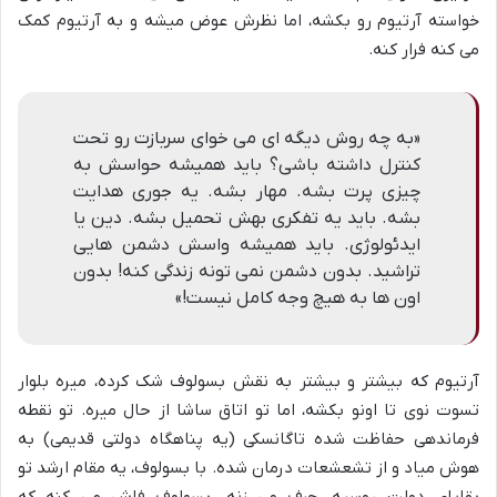
خواسته آرتیوم رو بکشه، اما نظرش عوض میشه و به آرتیوم کمک
می کنه فرار کنه.
«به چه روش دیگه ای می خوای سربازت رو تحت
کنترل داشته باشی؟ باید همیشه حواسش به
چیزی پرت بشه. مهار بشه. یه جوری هدایت
بشه. باید یه تفکری بهش تحمیل بشه. دین یا
ایدئولوژی. باید همیشه واسش دشمن هایی
تراشید. بدون دشمن نمی تونه زندگی کنه! بدون
اون ها به هیچ وجه کامل نیست!»
آرتیوم که بیشتر و بیشتر به نقش بسولوف شک کرده، میره بلوار
تسوت نوی تا اونو بکشه، اما تو اتاق ساشا از حال میره. تو نقطه
فرماندهی حفاظت شده تاگانسکی (یه پناهگاه دولتی قدیمی) به
هوش میاد و از تشعشعات درمان شده. با بسولوف، یه مقام ارشد تو