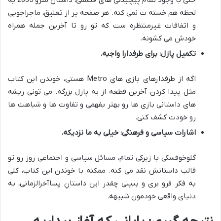
حتی با وجود تمام پیچیدگی های فلسفی، داستان مترو 2035 یه
لحظه هم خسته ت نمی کنه. هر صفحه پر از تعلیق، ماجراجویی
و اتفاقات غیرمنتظره ست که تو رو تا آخرین جمله همراه
خودش می کشونه.
تکمیل پازل: برای طرفدارا واجبه.
اگه از طرفدارهای بازی های Metro هستی، خوندن این کتاب
مثل پیدا کردن آخرین قطعه از یه پازل بزرگه. می تونی ریشه
های داستانی بازی ها رو بهتر بفهمی و تفاوت ها و شباهت ها
رو خودت کشف کنی.
اشارات سیاسی و فرهنگی: خیلی به ما نزدیکه.
گلوخوفسکی با زیرکی تمام، مسائل سیاسی و اجتماعی روز رو تو
قالب داستانش نقد می کنه. ممکنه با خوندن این کتاب، کلی
به فکر فرو بری و ببینی چقدر این داستانِ پساآخرالزمانی، به
دنیای واقعی خودمون شبیهه.