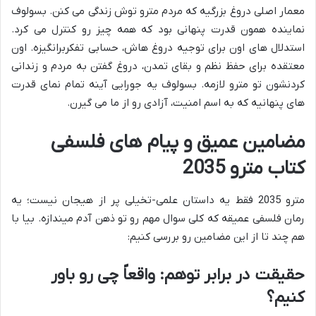
معمار اصلی دروغ بزرگیه که مردم مترو توش زندگی می کنن. بسولوف
نماینده همون قدرت پنهانی بود که همه چیز رو کنترل می کرد.
استدلال های اون برای توجیه دروغ هاش، حسابی تفکربرانگیزه. اون
معتقده برای حفظ نظم و بقای تمدن، دروغ گفتن به مردم و زندانی
کردنشون تو مترو لازمه. بسولوف یه جورایی آینه تمام نمای قدرت
های پنهانیه که به اسم امنیت، آزادی رو از ما می گیرن.
مضامین عمیق و پیام های فلسفی
کتاب مترو 2035
مترو 2035 فقط یه داستان علمی-تخیلی پر از هیجان نیست؛ یه
رمان فلسفی عمیقه که کلی سوال مهم رو تو ذهن آدم میندازه. بیا با
هم چند تا از این مضامین رو بررسی کنیم:
حقیقت در برابر توهم: واقعاً چی رو باور
کنیم؟