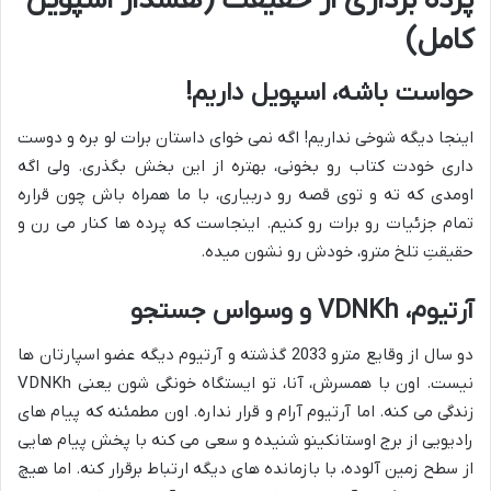
پرده برداری از حقیقت (هشدار اسپویل
کامل)
حواست باشه، اسپویل داریم!
اینجا دیگه شوخی نداریم! اگه نمی خوای داستان برات لو بره و دوست
داری خودت کتاب رو بخونی، بهتره از این بخش بگذری. ولی اگه
اومدی که ته و توی قصه رو دربیاری، با ما همراه باش چون قراره
تمام جزئیات رو برات رو کنیم. اینجاست که پرده ها کنار می رن و
حقیقتِ تلخ مترو، خودش رو نشون میده.
آرتیوم، VDNKh و وسواس جستجو
دو سال از وقایع مترو 2033 گذشته و آرتیوم دیگه عضو اسپارتان ها
نیست. اون با همسرش، آنا، تو ایستگاه خونگی شون یعنی VDNKh
زندگی می کنه. اما آرتیوم آرام و قرار نداره. اون مطمئنه که پیام های
رادیویی از برج اوستانکینو شنیده و سعی می کنه با پخش پیام هایی
از سطح زمین آلوده، با بازمانده های دیگه ارتباط برقرار کنه. اما هیچ