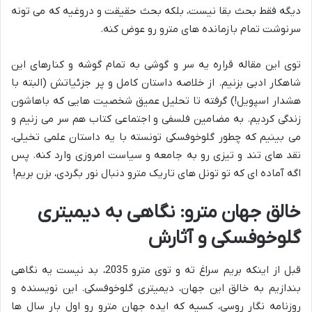
دیگه فقط بحث بقا نیست، بلکه بحث حقیقت و دروغیه که می تونه
سرنوشت تمام بازمانده های مترو رو عوض کنه.
توی این مقاله قراره یه سر و گوشی به تمام گوشه و کنارهای این
شاهکار ادبی بزنیم. از خلاصه داستان کامل و پر جزئیاتش (البته با
هشدار اسپویل!) گرفته تا تحلیل عمیق شخصیت هایی که باهاشون
زندگی کردیم. به مضامین فلسفی و اجتماعی کتاب هم سر می زنیم و
می بینیم که چطور گلوخوفسکی تونسته با یه داستان علمی تخیلی،
نقد های تند و تیزی رو به جامعه و سیاست امروزی وارد کنه. پس
اگه آماده ای که تو تونل های تاریک مترو دنبال نور بگردی، بزن بریم!
خالق جهان مترو: نگاهی به دیمیتری
گلوخوفسکی و آثارش
قبل از اینکه بریم سراغ ته و توی مترو 2035، بد نیست یه نگاهی
بندازیم به خالق این جهان، دیمیتری گلوخوفسکی. این نویسنده و
روزنامه نگار روسی، کسیه که ایده جهان مترو رو اول بار سال ها