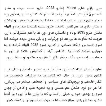
سری بازی های Metro (مترو 2033، مترو: لست لایت، و مترو:
اکسدس) تونستن فضای تاریک و اتمسفریک کتاب ها رو به خوبی به
دنیای بازی بیارن. جالب اینجاست که گلوخوفسکی خودش تو نوشتن
داستان بازی ها هم نقش داشته. مترو: لست لایت تا حد زیادی الهام
بخش مترو 2035 بوده و داستان های اون ها با هم مشترکاتی دارن،
هرچند که تفاوت هایی هم تو جزئیات و پایان بندی دیده میشه. اما
مترو اکسدس دیگه حسابی از کتاب مترو 2035 الهام گرفته و یه
جورایی میشه گفت یه اقتباس آزاد و گسترش یافته از اون به
حساب میاد، خصوصاً در بخش فرار از مترو و جستجو تو سطح زمین.
تفاوت اصلی اینه که بازی ها اغلب یه مسیر داستانی خطی تر و
اکشن محور دارن، در حالی که کتاب ها به جزئیات شخصیت ها،
افکار فلسفی و پیچیدگی های سیاسی و اجتماعی بیشتر می پردازن.
اما هر دو فرم، مکمل هم هستن و یه تجربه غنی و کامل از جهان
مترو رو بهمون میدن. خیلی از کسانی که با بازی ها با این دنیا آشنا
شدن، بعدش رفتن سراغ کتاب ها تا جزئیات عمیق تر رو کشف کنن.