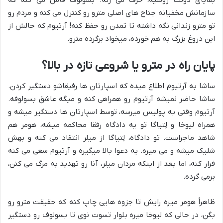
بقایای دولت روسیه، حرف می زنه. بسولوف فاش می کنه که
سازمانش مخفیانه جناح های اصلی مترو رو کنترل می کنه و مردم رو
تو مترو زندانی نگه داشته تا تمدن رو حفظ کنه! آرتیوم که حالش از
این دروغ بزرگ به هم خورده، میخواد برگرده مترو.
پایان راه در مترو یا شروعی تازه در بالا؟
ساشا به آرتیوم اطلاع میده که اسپارتان ها رفیقاشو دستگیر کردن.
ساشا حاضر نمیشه آرتیوم رو همراهی کنه و میگه عاشق بسولوفه.
آرتیوم وقتی به پولیس میرسه، توسط اسپارتان ها دستگیر میشه و
همراه لیوخا و لِتیاگا تو یه دادگاه رفقا محاکمه میشه، هومر هم
شاهد ماجراست. تو دادگاه، لِتیاگا از میلر انتقاد می کنه و بهش
شلیک میشه و می میره. یه دعوا بالا میگیره و آرتیوم سعی می کنه
فرار کنه، اما بعد از اینکه مردان میلر، آنا رو تهدید به مرگ می کنن،
برمی گرده.
ظاهراً هومر میره رایش تا جزوه هایی چاپ کنه که حقیقت مترو رو
بگن، در حالی که لیوخا میره بلوار تسوت نوی تا بسولوف رو دستگیر