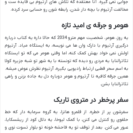
جوابی نمی گیره. آنا معتقده که تلاش های آرتیوم بی فایده ست و
مخالفت آرتیوم با بچه دار شدن، رابطه شون رو حسابی سرد کرده.
هومر و جرقه ی امید تازه
یه روز، هومر، شخصیت مهم مترو 2034 که حالا داره یه کتاب درباره
درگیری آرتیوم با دارک وان ها می نویسه، به ایستگاه میاد. آرتیوم
اولش نمی خواد بهش کمک کنه، اما وقتی هومر می گه تو ایستگاه
تئاترالنایا یه مردی رو دیده که تونسته با یه شهر تو شبه جزیره کولا
به اسم سحر قطبی ارتباط رادیویی بگیره، آرتیوم نظرش عوض میشه.
همین جرقه کافیه تا آرتیوم و هومر دوباره دل به جاده بزنن و راهی
تئاترالنایا بشن.
سفر پرخطر در متروی تاریک
سفرشون پر از خطره. از قلمرو هانزا، یه گروه سرمایه دار که خط
حلقوی رو کنترل می کنن، با کمک لیوخا، یه دلال کود از ریشسکایا،
عبور می کنن. بعد از توقف تو یه فاحشه خونه تو بلوار تسوت نوی و