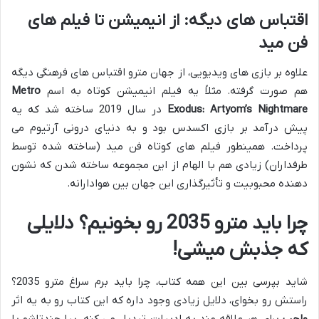
اقتباس های دیگه: از انیمیشن تا فیلم های
فن مید
علاوه بر بازی های ویدیویی، از جهان مترو اقتباس های فرهنگی دیگه
هم صورت گرفته. مثلاً یه فیلم انیمیشن کوتاه به اسم
Metro
Exodus: Artyom’s Nightmare
در سال 2019 ساخته شد که یه
پیش درآمد بر بازی اکسدس بود و به دنیای درونی آرتیوم می
پرداخت. همینطور فیلم های کوتاه فن مید (ساخته شده توسط
طرفداران) زیادی هم با الهام از این مجموعه ساخته شدن که نشون
دهنده محبوبیت و تأثیرگذاری این جهان بین هوادارانه.
چرا باید مترو 2035 رو بخونیم؟ دلایلی
که جذبش میشی!
شاید بپرسی بین این همه کتاب، چرا باید برم سراغ مترو 2035؟
راستش رو بخوای، دلایل زیادی وجود داره که این کتاب رو به یه اثر