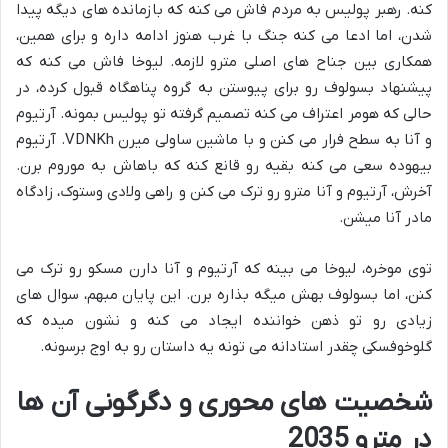
کنه. رهبر پولیس به مردم فاش می کنه که بازمانده های دیگه پیدا
شدن، اما ادعا می کنه جنگ با غرب هنوز ادامه داره و برای همین،
همکاری بین جناح های اصلی مترو لازمه. لیوخا فاش می کنه که
پیشنهاد بسولوف رو برای پیوستن به گروه پناهگاه قبول کرده، در
حالی که هومر اعتراف می کنه تصمیم گرفته تو پولیس بمونه. آرتیوم
و آنا به سطح فرار می کنن و با ماشین ساولی میرن VDNKh. آرتیوم
بیهوده سعی می کنه بقیه رو قانع کنه که باهاش به موروم برن.
آخرش، آرتیوم و آنا مترو رو ترک می کنن و راهی ولادی وستوک، زادگاه
مادر آنا میشن.
توی موخره، لیوخا می بینه که آرتیوم و آنا دارن مسکو رو ترک می
کنن، اما بسولوف بهش میگه بذاره برن. این پایان مبهم، سوال های
زیادی رو تو ذهن خواننده ایجاد می کنه و نشون میده که
گلوخوفسکی چقدر استادانه می تونه یه داستان رو به اوج برسونه.
شخصیت های محوری و دگرگونی آن ها
در مترو 2035