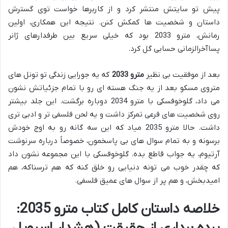
پیش تو سایتش منتشر کرد و از کاربرها خواست توی گسترش
داستان و شخصیت ها کمکش کنن. نتیجه این همکاری، اولین
رمانش، مترو 2033 بود که خیلی سریع بین طرفدارهای ژانر
پساآخرالزمانی حسابی گل کرد.
بعد از موفقیت بی نظیر
مترو 2033
که یه جورایی زندگی تو تونل های
متروی مسکو بعد از یه جنگ هسته ای رو با تمام جزئیاتش نشون
می داد، گلوخوفسکی با مترو 2034 دوباره برگشت. این جلد بیشتر
روی شخصیت های فرعی تمرکز داشت و یه لحن فلسفی تر و ادبی تری
داشت. حالا مترو 2035 میاد که این سه گانه رو به اوج خودش
برسونه و به تمام سوال های بی پاسخمون، خصوصاً درباره سرنوشت
آرتیوم، یه جواب قاطع بده. گلوخوفسکی با این مجموعه نشون داد
که چقدر خوب می تونه دنیایی رو خلق کنه که هم ترسناکه، هم
امیدبخش، و هم پر از سوال های عمیق فلسفی.
خلاصه داستان کامل کتاب مترو 2035: