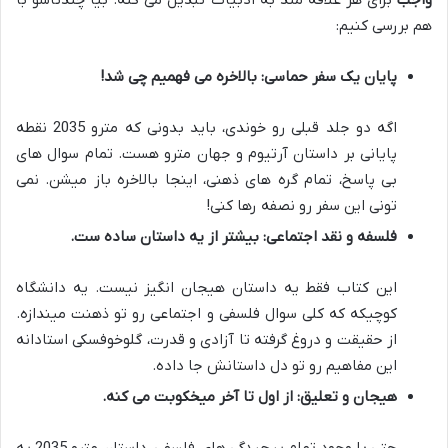
واجب
برای هر علاقه مند به ادبیات تبدیل می کنه. بیا چندتاشو با
هم بررسی کنیم:
پایان یک سفر حماسی: بالاخره می فهمیم چی شد!
اگه دو جلد قبلی رو خوندی، باید بدونی که مترو 2035 نقطه
پایانی بر داستان آرتیوم و جهان مترو هست. تمام سوال های
بی پاسخ، تمام گره های ذهنی، اینجا بالاخره باز میشن. نمی
تونی این سفر رو نصفه رها کنی!
فلسفه و نقد اجتماعی: بیشتر از یه داستان ساده ست.
این کتاب فقط یه داستان هیجان انگیز نیست. یه دانشگاه
کوچیکه که کلی سوال فلسفی و اجتماعی رو تو ذهنت میندازه.
از حقیقت و دروغ گرفته تا آزادی و قدرت، گلوخوفسکی استادانه
این مفاهیم رو تو دل داستانش جا داده.
هیجان و تعلیق: از اول تا آخر میخکوبت می کنه.