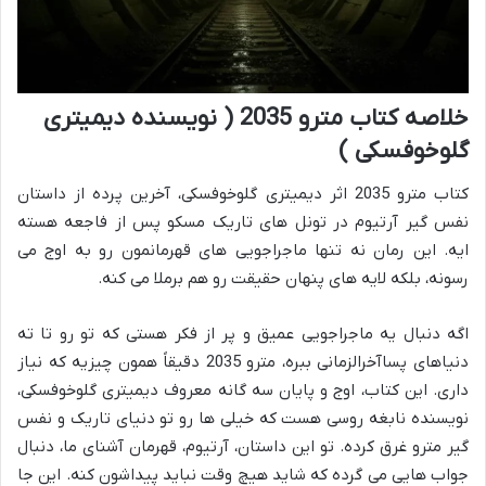
خلاصه کتاب مترو 2035 ( نویسنده دیمیتری
گلوخوفسکی )
کتاب مترو 2035 اثر دیمیتری گلوخوفسکی، آخرین پرده از داستان
نفس گیر آرتیوم در تونل های تاریک مسکو پس از فاجعه هسته
ایه. این رمان نه تنها ماجراجویی های قهرمانمون رو به اوج می
رسونه، بلکه لایه های پنهان حقیقت رو هم برملا می کنه.
اگه دنبال یه ماجراجویی عمیق و پر از فکر هستی که تو رو تا ته
دنیاهای پساآخرالزمانی ببره، مترو 2035 دقیقاً همون چیزیه که نیاز
داری. این کتاب، اوج و پایان سه گانه معروف دیمیتری گلوخوفسکی،
نویسنده نابغه روسی هست که خیلی ها رو تو دنیای تاریک و نفس
گیر مترو غرق کرده. تو این داستان، آرتیوم، قهرمان آشنای ما، دنبال
جواب هایی می گرده که شاید هیچ وقت نباید پیداشون کنه. این جا