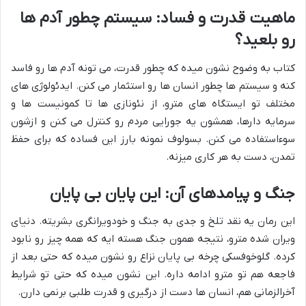
ماهیت قدرت و فساد: سیستم چطور آدم ها
رو بلعید؟
کتاب به وضوح نشون میده که چطور قدرت، می تونه آدم ها رو فاسد
کنه و سیستم ها چطور انسان ها رو استثمار می کنن. ایدئولوژی های
مختلف تو ایستگاه های مترو، از نئونازی ها تا کمونیست ها و
سرمایه دارها، همشون یه جورایی مردم رو کنترل می کنن و ازشون
سوءاستفاده می کنن. بسولوف نمونه بارز این فساده که برای حفظ
تمدن، دست به هر کاری میزنه.
جنگ و پیامدهای آن: این پایان بی پایان
این رمان یه نقد تلخ و جدی به جنگ و خودویرانگری بشریته. دنیای
ویران شده مترو، نتیجه همون جنگ هسته ایه که همه چیز رو نابود
کرده. گلوخوفسکی چرخه بی پایان نزاع رو نشون میده که حتی بعد از
فاجعه هم تو مترو ادامه داره. این نشون میده که حتی تو شرایط
آخرالزمانی هم، انسان ها دست از درگیری و قدرت طلبی برنمی دارن.