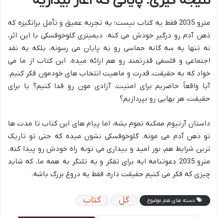
نتیجه گیری: پایانی که آغاز بیداریه
مترو 2035 فقط یه کتاب نیست؛ یه تجربه عمیق و تأمل برانگیزه که
ذهن آدم رو درگیر خودش می کنه. دیمیتری گلوخوفسکی با این اثر،
نه تنها یه سه گانه حماسی رو به پایان می رسونه، بلکه یه نقد
اجتماعی و فلسفی قدرتمند رو هم ارائه میده. این کتاب از ما می
خواد که به حقیقت، قدرت و ماهیت انتخاب های خودمون فکر کنیم.
آیا واقعاً حاضریم برای امنیت، آزادی مون رو فدا کنیم؟ یا برای
حقیقت، هر بهایی رو بپردازیم؟
داستان آرتیوم ممکنه تموم بشه، اما پیام های این کتاب تا مدت ها
تو ذهن آدم می مونه. گلوخوفسکی نشون میده که حتی تو تاریک
ترین شرایط هم، نور امید و بیداری می تونه راه خودش رو پیدا کنه.
مترو 2035 دعوتنامه ایه برای تفکر و یه تلنگر به همه ما، که شاید
چیزی که فکر می کنیم حقیقت داره، فقط یه دروغ بزرگ باشه.
گل
کتاب
دسته های هم موضوع