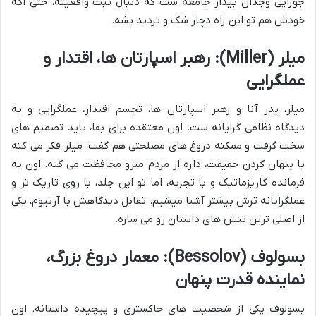
جورایی وجدان بیدار جامعه ست که دنبال ثبت واقعیته، حتی اگه
خودش هم تو این راه دچار شک و تردید بشه.
میلر (Miller): رهبر اسپارتان ها، اقتدار و
عملگرایی
میلر، پدر آنا و رهبر اسپارتان ها، تجسم اقتدار، عملگرایی و یه
دیدگاه نظامی گرایانه ست. اون معتقده برای بقا، باید تصمیم های
سخت گرفت و ممکنه دروغ های مصلحتی هم گفت. میلر فکر می کنه
با پنهان کردن حقیقت، داره از مردم مترو محافظت می کنه. اون یه
فرمانده کاریزماتیک و با تجربه، اما تو این جلد، با روی تاریک تر و
عملگرایانه ترش بیشتر آشنا میشیم. تقابل دیدگاهش با آرتیوم، یکی
از اصلی ترین تنش های داستان رو می سازه.
بسولوف (Bessolov): معمار دروغ بزرگ،
نماینده قدرت پنهان
بسولوف یکی از شخصیت های خاکستری و پیچیده داستانه. اون