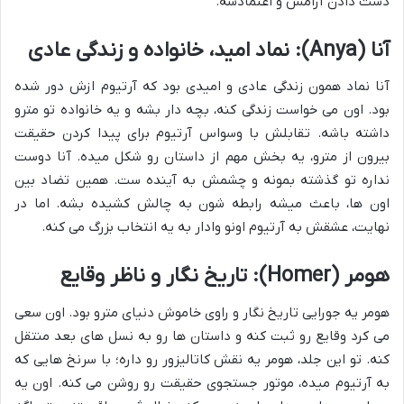
دست دادن آرامش و اعتمادشه.
آنا (Anya): نماد امید، خانواده و زندگی عادی
آنا نماد همون زندگی عادی و امیدی بود که آرتیوم ازش دور شده
بود. اون می خواست زندگی کنه، بچه دار بشه و یه خانواده تو مترو
داشته باشه. تقابلش با وسواس آرتیوم برای پیدا کردن حقیقت
بیرون از مترو، یه بخش مهم از داستان رو شکل میده. آنا دوست
نداره تو گذشته بمونه و چشمش به آینده ست. همین تضاد بین
اون ها، باعث میشه رابطه شون به چالش کشیده بشه. اما در
نهایت، عشقش به آرتیوم اونو وادار به یه انتخاب بزرگ می کنه.
هومر (Homer): تاریخ نگار و ناظر وقایع
هومر یه جورایی تاریخ نگار و راوی خاموش دنیای مترو بود. اون سعی
می کرد وقایع رو ثبت کنه و داستان ها رو به نسل های بعد منتقل
کنه. تو این جلد، هومر یه نقش کاتالیزور رو داره؛ با سرنخ هایی که
به آرتیوم میده، موتور جستجوی حقیقت رو روشن می کنه. اون یه