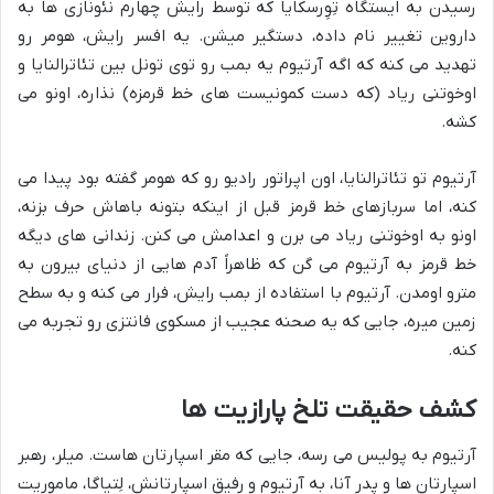
رسیدن به ایستگاه تِوِرسکایا که توسط رایش چهارم نئونازی ها به
داروین تغییر نام داده، دستگیر میشن. یه افسر رایش، هومر رو
تهدید می کنه که اگه آرتیوم یه بمب رو توی تونل بین تئاترالنایا و
اوخوتنی ریاد (که دست کمونیست های خط قرمزه) نذاره، اونو می
کشه.
آرتیوم تو تئاترالنایا، اون اپراتور رادیو رو که هومر گفته بود پیدا می
کنه، اما سربازهای خط قرمز قبل از اینکه بتونه باهاش حرف بزنه،
اونو به اوخوتنی ریاد می برن و اعدامش می کنن. زندانی های دیگه
خط قرمز به آرتیوم می گن که ظاهراً آدم هایی از دنیای بیرون به
مترو اومدن. آرتیوم با استفاده از بمب رایش، فرار می کنه و به سطح
زمین میره، جایی که یه صحنه عجیب از مسکوی فانتزی رو تجربه می
کنه.
کشف حقیقت تلخ پارازیت ها
آرتیوم به پولیس می رسه، جایی که مقر اسپارتان هاست. میلر، رهبر
اسپارتان ها و پدر آنا، به آرتیوم و رفیق اسپارتانش، لِتیاگا، ماموریت