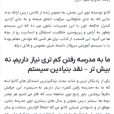
گاتو تونسته توی این بخش، یه تصویر زنده از کلاس درس ارائه بده؛
جایی که به جای شکوفایی، سرکوب اتفاق میفته و به جای آزادی،
کنترل حاکمه. اون با این تجربیات نشون می ده که این سیستم
چطور به آرامی و زیرپوستی، خلاقیت، استقلال و انسانیت رو از بچه
ها می گیره. این قسمت از کتاب، برای هر کسی که خودش معلم بوده
یا با سیستم آموزشی سروکار داشته، خیلی ملموس و قابل درکه.
ما به مدرسه رفتن کم تری نیاز داریم، نه
بیش تر – نقد بنیادین سیستم
یکی از رادیکال ترین و شاید بحث برانگیزترین استدلال های گاتو اینه
که ما به «مدرسه رفتن کمتر» نیاز داریم، نه «بیشتر». این حرفش
دقیقاً برعکس باور رایج توی جامعه ست که فکر می کنیم هر چقدر
بچه ها بیشتر درس بخونن و سال های بیشتری توی مدرسه باشن،
موفق تر و باسوادتر میشن. گاتو می گه اتفاقاً افزایش ساعات و سال
های تحصیل، لزوماً به بهبود نمی انجامد و حتی ممکنه مضر هم