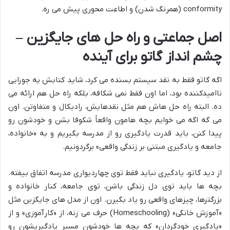
conformity (همرنگ شدن) و اطاعت محوری پیش می ره.
اصل جماعتی و راه حل های جایگزین –
چشم انداز گاتو برای آینده
اگه گاتو فقط به نقد سیستم بسنده می کرد، شاید کتابش یه جورایی
ناامیدکننده بود، اما اون فقط نمی شکافه، بلکه راه حل هم ارائه می
ده. البته راه حل هاش هم مثل نقدهایش، رادیکال و متفاوتن. اون
می گه اگه می خوایم بچه هامون واقعاً شکوفا بشن و خودشون رو
پیدا کنن، باید قدرت یادگیری رو از مدرسه بگیریم و به «خانواده،
جامعه و یادگیری مبتنی بر زندگی واقعی» برگردونیم.
از دید گاتو، یادگیری نباید فقط توی چهاردیواری مدرسه اتفاق بیفته.
بچه ها باید توی دل زندگی باشن، توی جامعه، کنار خانواده و
بزرگترها، چیزهای واقعی رو یاد بگیرن. اون از مدل های جایگزین مثل
«آموزش خانگی» (Homeschooling) حرف می زنه، از «کارآموزی» و از
«یادگیری خودگردان» که بچه ها خودشون مسیر یادگیریشون رو