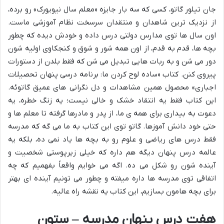
جان تیلور گاتو، کسی که سه بار جایزه «معلم سال نیویورک» رو برده،
از نزدیک ترین شاهدان و منتقدان سرسخت نظام آموزشی ماست.
اون سال ها توی مدارس دولتی درس داده و خودش دیده که چطور
بچه ها، قدم به قدم، از اون همه شور و شوق و کنجکاوی اولیه شون
دور می شن و به ربات هایی تبدیل می شن که فقط بلدن از دستورات
پیروی کنن. کتاب «ساده لوح کردن ما: برنامه درسی پنهان تحصیلات
اجباری» محصول همین مشاهدات و دل نگرانی های عمیق گاتوئه.
این کتاب فقط یه انتقاد خشک و خالی نیست؛ یه زنگ خطره، یه
دعوت به بیداری برای همه ی ما، از پدر و مادرها گرفته تا معلم ها و
حتی خود دانش آموزها. گاتو توی این کتاب به ما می گه که مدرسه
فقط درس های ریاضی و علوم رو به بچه ها یاد نمی ده، بلکه یه
عالمه درس پنهان دیگه هم داره که خیلی زیرپوستی شخصیت و
آینده شون رو شکل می ده. اگه می خوایم واقعاً بفهمیم که چه
اتفاقی توی مدرسه ها داره میفته و چطور می تونیم آینده ای بهتر
برای بچه هامون بسازیم، این کتاب یه نقشه راه عالیه.
هفت درس پنهان مدرسه – ستون