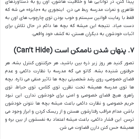
پیدا کنن، در توانایی ها و خلاقیت هاشون، اون رو به دستاوردهای
ظاهری و نمرات مدرسه ربط می دن. اینجوری یه «جایزه» می شه که
فقط با رعایت قوانین سیستم و خوب بودن توی چارچوب های اون به
دست میاد. نتیجه این میشه که بچه ها دائم در حال تلاش برای
اثبات خودشون به دیگران هستن، نه کشف خود واقعی.
۷. پنهان شدن ناممکن است (Can’t Hide)
تصور کنید هر روز زیر ذره بین باشید، هر حرکتتون کنترل بشه، هر
حرفتون شنیده بشه. گاتو می گه مدرسه با نظارت دائمی و عدم
فضای خصوصی، روی رشد شخصیتی بچه ها تاثیر منفی می ذاره. بچه
ها توی مدرسه همیشه تحت نظرن، توی کلاس، توی حیاط، توی
راهرو. هیچ فضای خصوصی و امنی برای خودشون ندارن. این نبود
حریم خصوصی و نظارت دائمی باعث میشه بچه ها نتونن خودشون
باشن، مدام مراقب رفتارشون هستن و از ریسک کردن و ابراز وجود می
ترسن. این فشار دائمی، باعث میشه اعتماد به نفسشون از بین بره و
همیشه حس کنن دارن قضاوت می شن.