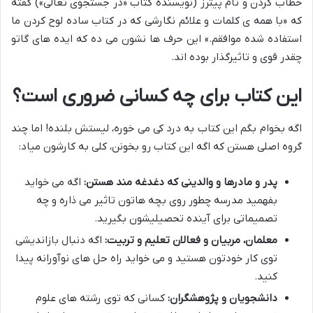
خطاب کردن و تام پیترز (نویسنده کتاب «در جستجوی تعالی») گفته
که «با همه ی کلمات و علائم نگارشی که در کتاب ساده لوح کردن ما
استفاده شده موافقم.» این حرف ها نشون می ده که ایده های گاتو
چقدر قوی و تاثیرگذار بوده اند.
این کتاب برای چه کسانی ضروری است؟
اگه بخوام بگم این کتاب به درد کی می خوره، لیستش بلنده! اما چند
گروه اصلی هستن که اگه این کتاب رو بخونن، کلی به کارشون میاد:
پدر و مادرها و والدینی که دغدغه مند هستن:
اگه می خواید
بفهمید مدرسه چطور روی بچه هاتون تاثیر می ذاره و چه
تصمیماتی برای آینده تحصیلیشون بگیرید.
معلمان، مربیان و فعالان تعلیم و تربیت:
اگه دنبال بازاندیشی
توی کار خودتون هستید و می خواید راه حل های نوآورانه پیدا
کنید.
دانشجویان و پژوهشگران:
کسانی که توی رشته های علوم