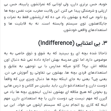
خوبه، حس برتری دارن، ولی اونایی که نمراتشون پایینه، حس بی
ارزشی و شرمندگی پیدا می کنن. این رقابت مخرب، عزت نفس بچه ها
رو نابود می کنه و بهشون یاد می ده که ارزششون فقط به نمرات و
جایگاهشون توی سیستم وابسته است، نه به قابلیت ها و
استعدادهای واقعی خودشون.
۳. بی اعتنایی (Indifference)
تاحالا شده بچه ای رو ببینید که یه شوق و ذوق خاصی به یه
موضوعی داره، اما توی مدرسه بهش اجازه داده نمی شه دنبال اون
علاقه اش بره؟ گاتو میگه مدارس با بی توجهی به علایق و
استعدادهای فردی بچه ها، بهشون بی تفاوتی رو آموزش می دن.
یعنی چی؟ یعنی به جای اینکه بچه ها دنبال چیزی برن که واقعاً
دوست دارن و استعدادشو دارن، باید بشینن سر کلاس و درس هایی
رو بخونن که هیچ علاقه ای بهشون ندارن. اینجوری بچه ها یاد می
گیرن که مهم نیست چی دوست دارن یا چه استعدادی دارن، مهم
اینه که کاری رو انجام بدن که سیستم ازشون می خواد. این بی