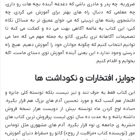
ضروریه. چه پدر و مادری باشی که دغدغه آینده بچه هات رو داری،
چه معلمی که دنبال راه های بهتر برای آموزش می گردی، چه
دانشجوی رشته های تربیتی که می خوای عمیق تر به مسائل نگاه
کنی؛ این کتاب یه عالمه آگاهی بهت می ده و کمکت می کنه تا
تصمیمات آگاهانه تری بگیری. گاتو یه جمله مهم می گه: «ما می
توانیم انتخاب کنیم که چگونه جوانان خود را آموزش دهیم. هیچ راه
درستی وجود ندارد.» این یعنی آینده آموزش توی دستای ماست، اگه
بخوایم و اقدام کنیم.
جوایز، افتخارات و نکوداشت ها
این کتاب فقط یه حرف تند و تیز نیست، بلکه تونسته کلی جایزه و
افتخار هم کسب کنه و مورد تحسین آدم های بزرگ هم قرار بگیره.
«ساده لوح کردن ما» تونسته بیش از دویست هزار نسخه فروش
داشته باشه و به مدت ده سال توی لیست پرفروش ترین کتاب های
«نشریه ی جامعه ی نو» قرار بگیره. آدم های مشهوری مثل توماس
مور (نویسنده کتاب «مراقبت از روح») گاتو رو «سقراط دنیای آموزش»