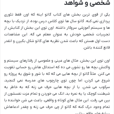
شخصی و شواهد
یکی از قوی ترین بخش های کتاب گاتو اینه که اون فقط تئوری
پردازی نمی کنه. گاتو سال ها توی کلاس درس بوده، از نزدیک با بچه
ها و سیستم آموزشی سروکار داشته. اون توی این بخش از کتابش، از
تجربیات شخصی خودش به عنوان معلم می گه. این مشاهدات
دست اول هستن که باعث شدن نظریه های گاتو شکل بگیرن و انقدر
قانع کننده باشن.
اون توی این بخش، مثال های عینی و ملموسی از رفتارهای سیستم و
واکنش بچه ها رو نشون می ده که استدلال هاش رو حسابی تقویت
می کنن. مثلاً گاتو از بچه هایی می گه که با شور و شوق یه پروژه رو
شروع می کردن، اما چون توی چارچوب های مدرسه نمی گنجید،
سرکوب می شدن. یا از بچه هایی حرف می زنه که به خاطر یه
شیطنت کوچک یا یه نمره بد، انگ می خوردن و تمام عزت نفسشون از
بین می رفت. این مثال های کوتاه و واقعی، باعث می شن خواننده با
تمام وجود درک کنه که گاتو از چی حرف می زنه و چقدر ادعاهاش
ریشه های واقعی دارن.