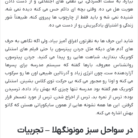
بیاره، به سمت افسردگی، بی نظمی های اجتماعی و از دست دادن
هویت هل می ده. وقتی بچه ای دائم حس می کنه دیده نمی شه،
شنیده نمی شه و باید فقط از چارچوب ها پیروی کنه، طبیعتاً شور
زندگی و اشتیاق یادگیریش رو از دست می ده.
شاید این حرف ها به نظرتون اغراق آمیز بیاد، ولی اگه نگاهی به حرف
های آدم های دیگه مثل جردن پیترسون یا حتی فیلم های استنلی
کوبریک بندازید، شباهت هایی رو پیدا می کنید. جردن پیترسون،
روانشناس معروف، بارها گفته که سیستم مدرسه برای پسرها
آزاردهنده ست، چون انرژی زیاد و آدرنالین طبیعی اون ها رو سرکوب
می کنه و اونا رو مجبور می کنه بی حرکت توی کلاس بشینن. استنلی
کوبریک هم گفته بود مدرسه تنها چیزی که بهش یاد داده، ترسیدن
بوده: ترس از نمره بد، ترس از اخراج شدن، ترس از مورد تمسخر قرار
گرفتن. این ها همه نشونه هایی از همون سایکوپاتی هستن که گاتو
بهش اشاره می کنه.
در سواحل سبز مونونگهلا – تجربیات