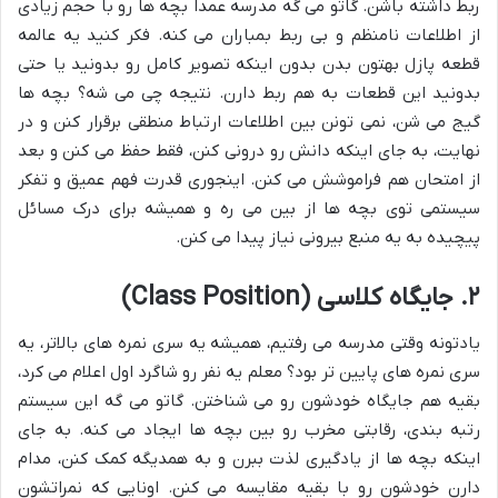
ربط داشته باشن. گاتو می گه مدرسه عمداً بچه ها رو با حجم زیادی
از اطلاعات نامنظم و بی ربط بمباران می کنه. فکر کنید یه عالمه
قطعه پازل بهتون بدن بدون اینکه تصویر کامل رو بدونید یا حتی
بدونید این قطعات به هم ربط دارن. نتیجه چی می شه؟ بچه ها
گیج می شن، نمی تونن بین اطلاعات ارتباط منطقی برقرار کنن و در
نهایت، به جای اینکه دانش رو درونی کنن، فقط حفظ می کنن و بعد
از امتحان هم فراموشش می کنن. اینجوری قدرت فهم عمیق و تفکر
سیستمی توی بچه ها از بین می ره و همیشه برای درک مسائل
پیچیده به یه منبع بیرونی نیاز پیدا می کنن.
۲. جایگاه کلاسی (Class Position)
یادتونه وقتی مدرسه می رفتیم، همیشه یه سری نمره های بالاتر، یه
سری نمره های پایین تر بود؟ معلم یه نفر رو شاگرد اول اعلام می کرد،
بقیه هم جایگاه خودشون رو می شناختن. گاتو می گه این سیستم
رتبه بندی، رقابتی مخرب رو بین بچه ها ایجاد می کنه. به جای
اینکه بچه ها از یادگیری لذت ببرن و به همدیگه کمک کنن، مدام
دارن خودشون رو با بقیه مقایسه می کنن. اونایی که نمراتشون