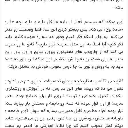
باشه.
اون میگه اگه سیستم فعلی از پایه مشکل داره و داره بچه ها رو
«ساده لوح» می کنه، پس بیشتر کردن این سم، فقط وضعیت رو بدتر
می کنه. به جای اینکه فکر کنیم چطور مدرسه رو «بهتر» کنیم، باید
فکر کنیم آیا اصلاً به این مدل مدرسه نیاز داریم؟ گاتو ما رو دعوت
می کنه که از چارچوب های ذهنیمون بیرون بیایم و اون باور رایج
«مدرسه برای همه» رو به چالش بکشیم. اون میگه این باور که همه
باید به یه روش و توی یه جا درس بخونن، خودش یه مشکل بزرگه.
گاتو حتی نگاهی به تاریخچه پنهان تحصیلات اجباری هم می ندازه و
نشون می ده که ریشه های این مدارس، نه در آموزش و روشنگری،
بلکه در کنترل اجتماعی و تربیت نیروی کار برای صنایع بوده. یعنی
مدرسه از اول قرار نبوده که همه رو نابغه و مستقل بار بیاره، بلکه
قرار بوده افراد مطیع و قابل مدیریتی بسازه که بتونن توی جامعه و
کارخانه ها نقش خودشون رو ایفا کنن. وقتی این رو می فهمیم، شاید
دیگه کمتر تعجب کنیم که چرا نظام آموزشی ما انقدر به سمت