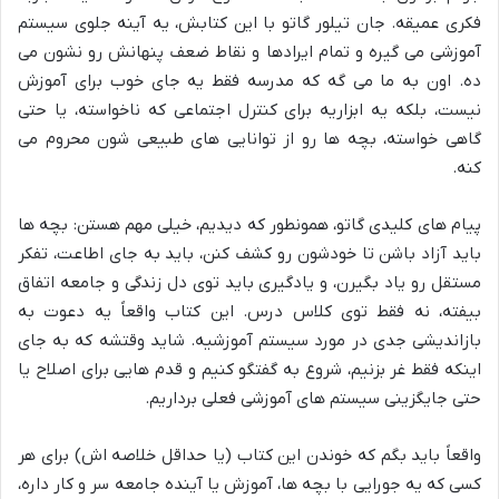
فکری عمیقه. جان تیلور گاتو با این کتابش، یه آینه جلوی سیستم
آموزشی می گیره و تمام ایرادها و نقاط ضعف پنهانش رو نشون می
ده. اون به ما می گه که مدرسه فقط یه جای خوب برای آموزش
نیست، بلکه یه ابزاریه برای کنترل اجتماعی که ناخواسته، یا حتی
گاهی خواسته، بچه ها رو از توانایی های طبیعی شون محروم می
کنه.
پیام های کلیدی گاتو، همونطور که دیدیم، خیلی مهم هستن: بچه ها
باید آزاد باشن تا خودشون رو کشف کنن، باید به جای اطاعت، تفکر
مستقل رو یاد بگیرن، و یادگیری باید توی دل زندگی و جامعه اتفاق
بیفته، نه فقط توی کلاس درس. این کتاب واقعاً یه دعوت به
بازاندیشی جدی در مورد سیستم آموزشیه. شاید وقتشه که به جای
اینکه فقط غر بزنیم، شروع به گفتگو کنیم و قدم هایی برای اصلاح یا
حتی جایگزینی سیستم های آموزشی فعلی برداریم.
واقعاً باید بگم که خوندن این کتاب (یا حداقل خلاصه اش) برای هر
کسی که یه جورایی با بچه ها، آموزش یا آینده جامعه سر و کار داره،