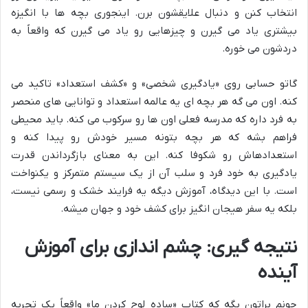
انتخاب کنن و دنبال علایقشون برن. اینجوری بچه ها با انگیزه
بیشتری یاد می گیرن و چیزهایی رو یاد می گیرن که واقعاً به
دردشون می خوره.
گاتو حسابی روی «یادگیری شخصی» و «کشف استعداد» تاکید می
کنه. اون می گه هر بچه ای یه عالمه استعداد و توانایی های منحصر
به فرد داره که مدرسه فعلی اون ها رو سرکوب می کنه. باید محیطی
فراهم بشه که هر بچه بتونه مسیر خودش رو پیدا کنه و
استعدادهاش رو شکوفا کنه. این به معنای بازگرداندن قدرت
یادگیری به خود فرد و سلب آن از یک سیستم متمرکز و یکنواخت
است. با این دیدگاه، آموزش دیگه یه فرایند خشک و رسمی نیست،
بلکه یه سفر هیجان انگیز برای کشف خود و جهان میشه.
نتیجه گیری: چشم اندازی برای آموزش
آینده
جونم براتون بگه که کتاب «ساده لوح کردن ما» واقعاً یک تجربه