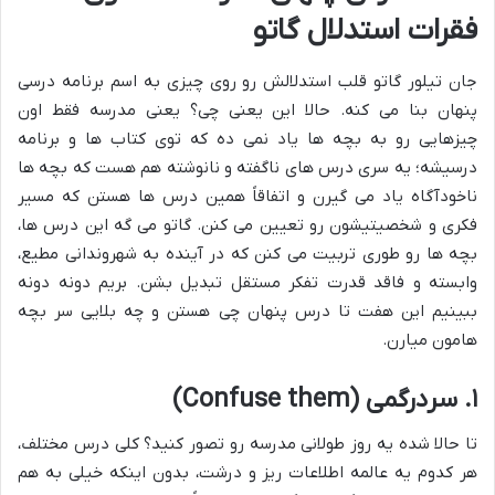
فقرات استدلال گاتو
جان تیلور گاتو قلب استدلالش رو روی چیزی به اسم برنامه درسی
پنهان بنا می کنه. حالا این یعنی چی؟ یعنی مدرسه فقط اون
چیزهایی رو به بچه ها یاد نمی ده که توی کتاب ها و برنامه
درسیشه؛ یه سری درس های ناگفته و نانوشته هم هست که بچه ها
ناخودآگاه یاد می گیرن و اتفاقاً همین درس ها هستن که مسیر
فکری و شخصیتیشون رو تعیین می کنن. گاتو می گه این درس ها،
بچه ها رو طوری تربیت می کنن که در آینده به شهروندانی مطیع،
وابسته و فاقد قدرت تفکر مستقل تبدیل بشن. بریم دونه دونه
ببینیم این هفت تا درس پنهان چی هستن و چه بلایی سر بچه
هامون میارن.
۱. سردرگمی (Confuse them)
تا حالا شده یه روز طولانی مدرسه رو تصور کنید؟ کلی درس مختلف،
هر کدوم یه عالمه اطلاعات ریز و درشت، بدون اینکه خیلی به هم