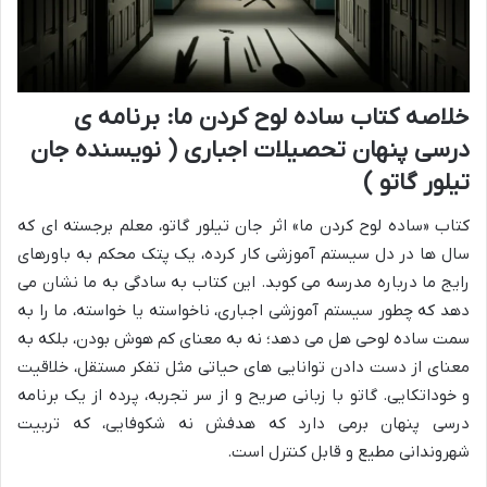
خلاصه کتاب ساده لوح کردن ما: برنامه ی
درسی پنهان تحصیلات اجباری ( نویسنده جان
تیلور گاتو )
کتاب «ساده لوح کردن ما» اثر جان تیلور گاتو، معلم برجسته ای که
سال ها در دل سیستم آموزشی کار کرده، یک پتک محکم به باورهای
رایج ما درباره مدرسه می کوبد. این کتاب به سادگی به ما نشان می
دهد که چطور سیستم آموزشی اجباری، ناخواسته یا خواسته، ما را به
سمت ساده لوحی هل می دهد؛ نه به معنای کم هوش بودن، بلکه به
معنای از دست دادن توانایی های حیاتی مثل تفکر مستقل، خلاقیت
و خوداتکایی. گاتو با زبانی صریح و از سر تجربه، پرده از یک برنامه
درسی پنهان برمی دارد که هدفش نه شکوفایی، که تربیت
شهروندانی مطیع و قابل کنترل است.