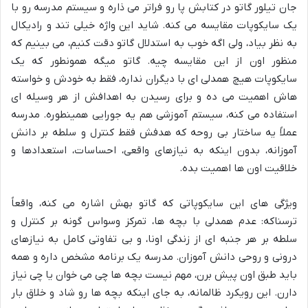
جان تیلور گاتو در کتابش پا رو فراتر می ذاره و سیستم مدرسه رو با
یک سایکوپات مقایسه می کنه. شاید این واژه خیلی تند و رادیکال
به نظر بیاد، ولی اگه خوب به استدلال گاتو دقت کنیم، می بینیم که
منظور اون از این مقایسه چیه. گاتو میگه همونطور که یک
سایکوپات هیچ همدلی ای با دیگران نداره، فقط به خودش و خواسته
هاش اهمیت می ده و برای رسیدن به اهدافش از هر وسیله ای
استفاده می کنه، سیستم آموزشی هم یه جورایی همینطوره. مدرسه
عملاً یه ساختار بی روحه که هدفش فقط کنترل و سلطه بر دانش
آموزانه، بدون اینکه به نیازهای واقعی، احساسات، استعدادها و
خلاقیت اون ها اهمیت بده.
ویژگی های این سایکوپاتی که گاتو بهش اشاره می کنه، واقعاً
ترسناکه: عدم همدلی با بچه ها، تمرکز وسواس گونه بر کنترل و
سلطه بر هر جنبه ای از زندگی اونا، و بی تفاوتی کامل به نیازهای
درونی و روحی دانش آموزان. مدرسه یک برنامه مشخص داره و همه
باید طبق اون پیش برن، مهم نیست بچه ها چی می خوان یا چی نیاز
دارن. این رویکرد ظالمانه، به جای اینکه بچه ها رو شاد و خلاق بار