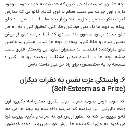
بچه ها توی مدرسه یاد می گیرن که همیشه یه جواب درست وجود
داره و اون جواب هم دست معلم یا توی کتابه. گاتو می گه مدارس
قدرت تفکر مستقل و حل مسئله رو از بچه ها سلب می کنن. به جای
اینکه به بچه ها یاد بدن خودشون فکر کنن، تحقیق کنن و به راه حل
های جدید برسن، بهشون یاد می دن که فقط جواب های از پیش
تعیین شده رو حفظ کنن. اینجوری بچه ها تبدیل میشن به ماشین
های تکرارکننده اطلاعات، نه متفکران خلاق. این وابستگی فکری باعث
میشه بچه ها در آینده نتونن مشکلات پیچیده رو حل کنن و
همیشه به یه «متخصص» برای راه حل نیاز داشته باشن.
۶. وابستگی عزت نفس به نظرات دیگران
(Self-Esteem as a Prize)
اگه خوب درس بخونی، نمرات خوب بگیری، تقدیرنامه بگیری، اون
وقت باارزشی. این پیامیه که مدرسه ناخواسته به بچه ها می ده.
گاتو تبیین می کنه که چطور ارزش فرد به نمرات و تأیید بیرونی گره
می خوره. به جای اینکه بچه ها ارزش خودشون رو در وجود خودشون