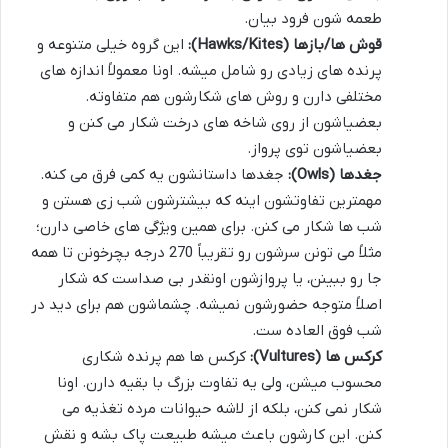
طعمه شون فرود بیان.
قوش ها/بازها (Hawks/Kites):
این گروه خیلی متنوعه و
پرنده های زیادی رو شامل میشه. اونا معمولاً اندازه های
مختلفی دارن و روش های شکارشون هم متفاوته.
بعضیاشون از روی شاخه های درخت شکار می کنن و
بعضیاشون توی پرواز.
جغدها (Owls):
جغدها داستانشون یه کمی فرق می کنه.
مهمترین تفاوتشون اینه که بیشترشون شب زی هستن و
شب ها شکار می کنن. برای همین ویژگی های خاصی دارن؛
مثلاً می تونن سرشون رو تقریباً 270 درجه بچرخونن تا همه
جا رو ببینن، یا پروازشون اونقدر بی صداست که شکار
اصلاً متوجه حضورشون نمیشه. چشماشون هم برای دید در
شب فوق العاده ست.
کرکس ها (Vultures):
کرکس ها هم پرنده شکاری
محسوب میشن، ولی یه تفاوت بزرگ با بقیه دارن. اونا
شکار نمی کنن، بلکه از لاشه حیوانات مرده تغذیه می
کنن. این کارشون باعث میشه طبیعت پاک بشه و نقش