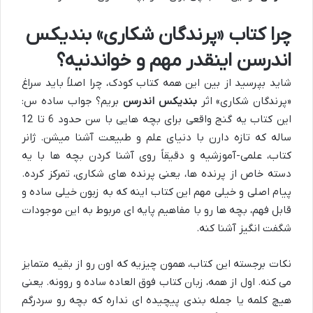
چرا کتاب «پرندگان شکاری» بندیکس
اندرسن اینقدر مهم و خواندنیه؟
شاید بپرسید از بین این همه کتاب کودک، چرا اصلاً باید سراغ
«پرندگان شکاری» اثر
بندیکس اندرسن
بریم؟ جواب ساده س:
این کتاب یه گنج واقعی برای بچه هایی با سن حدود 6 تا 12
ساله که تازه دارن با دنیای علم و طبیعت آشنا میشن. ژانر
کتاب، علمی-آموزشیه و دقیقاً روی آشنا کردن بچه ها با یه
دسته خاص از پرنده ها، یعنی پرنده های شکاری، تمرکز کرده.
پیام اصلی و خیلی مهم این کتاب اینه که به زبون خیلی ساده و
قابل فهم، بچه ها رو با مفاهیم پایه ای مربوط به این موجودات
شگفت انگیز آشنا کنه.
نکات برجسته این کتاب، همون چیزیه که اون رو از بقیه متمایز
می کنه. اول از همه، زبان کتاب فوق العاده ساده و روونه. یعنی
هیچ کلمه یا جمله بندی پیچیده ای نداره که بچه رو سردرگم