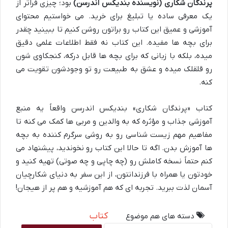
پرندگان شکاری (نویسنده بندیکس اندرسن)
بود؛ چیزی فراتر از
یک معرفی ساده یا تبلیغ برای خرید. می خواستیم محتوای
آموزشی و عمیق این کتاب رو براتون روشن کنیم تا ببینید چقدر
برای بچه ها مفیده. این کتاب نه فقط اطلاعات علمی دقیق
میده، بلکه با زبانی که برای بچه ها قابل درکه، کنجکاوی شون
رو قلقلک میده و عشق به طبیعت رو تو وجودشون تقویت می
کنه.
کتاب «پرندگان شکاری» بندیکس اندرسن واقعاً یه منبع
آموزشی جذاب و مؤثره که به والدین و مربی ها کمک می کنه تا
مفاهیم مهم زیست شناسی رو به روشی سرگرم کننده به بچه
ها آموزش بدن. اگه تا حالا این کتاب رو نخوندید، پیشنهاد می
کنم حتماً نسخه کاملش رو (چه چاپی و چه صوتی) تهیه کنید و
خودتون یا همراه با فرزندانتون، از این سفر به دنیای شکارچیان
آسمان لذت ببرید. تجربه ای که هم آموزشیه و هم پر از هیجان!
کتاب
دسته های هم موضوع