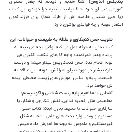
بندیکس اندرسن)
آشنا شدیم و دیدیم که چقدر محتوای
آموزشی غنی ای داره. حالا بیایید ببینیم چرا خوندن این کتاب
(یا حتی شنیدن خلاصه اش از طرف شما) برای فرزندانمون
اینقدر مهمه و چه فوایدی براشون داره:
تقویت حس کنجکاوی و علاقه به طبیعت و حیوانات:
این
کتاب مثل یه جرقه عمل می کنه. وقتی بچه می بینه یه
پرنده چقدر قدرتمنده و چه کارهای شگفت انگیزی می
تونه انجام بده، حس کنجکاویش بیدار میشه و دوست
داره بیشتر در مورد دنیای اطرافش بدونه. این علاقه به
طبیعت، پایه و اساس آموزش های زیست محیطی آینده
ش خواهد بود.
آشنایی با مفاهیم پایه زیست شناسی و اکوسیستم:
مفاهیمی مثل زنجیره غذایی، نقش شکارچی و شکار، یا
سازگاری حیوانات با محیط، بدون اینکه کتاب خیلی
مستقیم و رسمی وارد بحث های علمی بشه، به شکل
غیرمستقیم و ملموس به بچه ها آموزش داده میشن.
اینها مفاهیم پایه زیست شناسی هستن که تو سنین