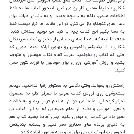
وجودشون تقویت کنه. کتاب های علمی آموزشی مثل «پرندگان
شکاری» دقیقاً همین کار رو می کنن. اینجور کتاب ها نه فقط
اطلاعات میدن، بلکه یه دریچه جدید رو به دنیای اطراف برای
ذهن های کنجکاو باز می کنن. تو این مقاله، ما قرار نیست فقط
به شما بگیم این کتاب چیه یا کجا می تونید پیداش کنید.
هدف ما اینه که یه خلاصه ی حسابی از محتوای کتاب «پرندگان
شکاری» اثر
بندیکس اندرسن
رو بهتون ارائه بدیم؛ طوری که
حتی اگه کتاب رو نخوندید، تقریباً تمام نکات مهمش رو متوجه
بشید و ارزش آموزشی اون رو برای خودتون یا فرزندانتون حس
کنید.
راستش رو بخواید، وقتی نگاهی به محتوای رقبا انداختیم، دیدیم
بیشترشون روی فروش کتاب صوتی یا معرفی کلی یه محصول
تمرکز کرده ان. اما ما می خوایم یه قدم فراتر بریم و یه خلاصه
واقعی، آموزشی و دقیق از تمام چیزهایی که تو این کتاب بی
نظیر یاد می گیرید رو بهتون بگیم. پس آماده بشید که با هم
به دنیای پرنده های شکاری سفر کنیم و ببینیم
بندیکس
اندرسن
تو این کتاب چی برای ما و بچه هامون آماده کرده.