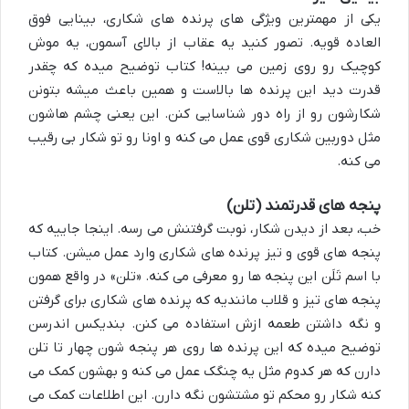
یکی از مهمترین ویژگی های پرنده های شکاری، بینایی فوق
العاده قویه. تصور کنید یه عقاب از بالای آسمون، یه موش
کوچیک رو روی زمین می بینه! کتاب توضیح میده که چقدر
قدرت دید این پرنده ها بالاست و همین باعث میشه بتونن
شکارشون رو از راه دور شناسایی کنن. این یعنی چشم هاشون
مثل دوربین شکاری قوی عمل می کنه و اونا رو تو شکار بی رقیب
می کنه.
پنجه های قدرتمند (تلن)
خب، بعد از دیدن شکار، نوبت گرفتنش می رسه. اینجا جاییه که
پنجه های قوی و تیز پرنده های شکاری وارد عمل میشن. کتاب
با اسم تَلَن این پنجه ها رو معرفی می کنه. «تلن» در واقع همون
پنجه های تیز و قلاب مانندیه که پرنده های شکاری برای گرفتن
و نگه داشتن طعمه ازش استفاده می کنن. بندیکس اندرسن
توضیح میده که این پرنده ها روی هر پنجه شون چهار تا تلن
دارن که هر کدوم مثل یه چنگک عمل می کنه و بهشون کمک می
کنه شکار رو محکم تو مشتشون نگه دارن. این اطلاعات کمک می