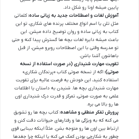
پایین میشه اونا رو شکل داد.
آموزش لغات و اصطلاحات جدید به زبانی ساده:
کلماتی
مثل تلن یا اسم انواع مختلف پرنده های شکاری، تو این
کتاب به زبانی ساده و روان توضیح داده میشن. این
باعث میشه دایره لغات بچه ها گسترش پیدا کنه و حتی
تو مدرسه وقتی با این اصطلاحات روبرو میشن، از قبل
باهاشون آشنا باشن.
تقویت مهارت شنیداری (در صورت استفاده از نسخه
صوتی):
اگه از نسخه صوتی کتاب «پرندگان شکاری»
استفاده کنید، این خودش یه فرصت عالیه برای تقویت
مهارت شنیداری بچه ها. شنیدن یه داستان یا اطلاعات
علمی به صورت صوتی، تمرکز و قدرت درک شنیداری اون
ها رو بالا می بره.
پرورش تفکر منطقی و مشاهده:
کتاب بچه ها رو تشویق
می کنه که به ویژگی ها و رفتارهای حیوانات دقت کنن و
ارتباط بین اون ها رو متوجه بشن. مثلاً اینکه بینایی قوی
چطور به شکارچی بودن کمک می کنه یا اینکه چرا جغدها