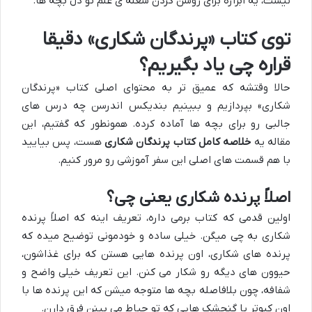
نیست، یه ابزاره برای روشن کردن شعله ی علم تو دل بچه ها.
توی کتاب «پرندگان شکاری» دقیقا
قراره چی یاد بگیریم؟
حالا وقتشه که عمیق تر به محتوای اصلی کتاب «پرندگان
شکاری» بپردازیم و ببینیم بندیکس اندرسن چه درس های
جالبی رو برای بچه ها آماده کرده. همونطور که گفتیم، این
مقاله یه
خلاصه کامل کتاب پرندگان شکاری
هست، پس بیایید
با هم قسمت های اصلی این سفر آموزشی رو مرور کنیم.
اصلاً پرنده شکاری یعنی چی؟
اولین قدمی که کتاب برمی داره، تعریف اینه که اصلاً پرنده
شکاری به چی میگن. خیلی ساده و خودمونی توضیح میده که
پرنده های شکاری، اون پرنده هایی هستن که برای غذاشون،
حیوون های دیگه رو شکار می کنن. این تعریف خیلی واضح و
شفافه، چون بلافاصله بچه ها متوجه میشن که این پرنده ها با
اون کبوتر یا گنجشک هایی که تو حیاط می بینن فرق دارن.