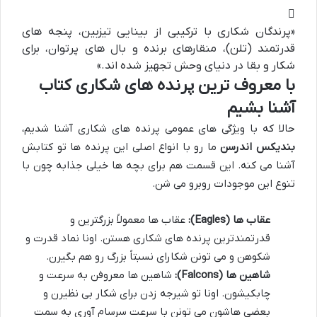
«پرندگان شکاری با ترکیبی از بینایی تیزبین، پنجه های
قدرتمند (تلن)، منقارهای برنده و بال های پرتوان، برای
شکار و بقا در دنیای وحش تجهیز شده اند.»
با معروف ترین پرنده های شکاری کتاب
آشنا بشیم
حالا که با ویژگی های عمومی پرنده های شکاری آشنا شدیم،
بندیکس اندرسن
ما رو با انواع اصلی این پرنده ها تو کتابش
آشنا می کنه. این قسمت هم برای بچه ها خیلی جذابه چون با
تنوع این موجودات روبرو می شن.
عقاب ها (Eagles):
عقاب ها معمولاً بزرگترین و
قدرتمندترین پرنده های شکاری هستن. اونا نماد قدرت و
شکوهن و می تونن شکارای نسبتاً بزرگ رو هم بگیرن.
شاهین ها (Falcons):
شاهین ها معروفن به سرعت و
چابکیشون. اونا تو شیرجه زدن برای شکار بی نظیرن و
بعضی هاشون می تونن با سرعت سرسام آوری به سمت