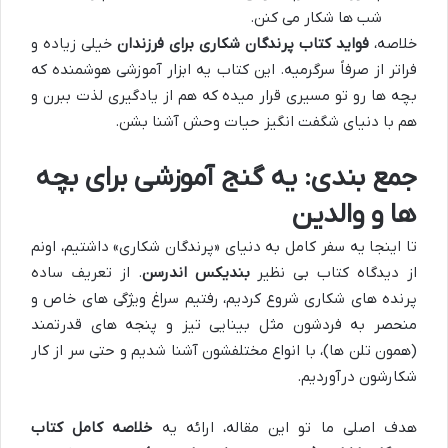
شب ها شکار می کنن.
خلاصه،
فواید کتاب پرندگان شکاری برای فرزندان
خیلی زیاده و
فراتر از صرفاً سرگرمیه. این کتاب یه ابزار آموزشی هوشمنده که
بچه ها رو تو مسیری قرار میده که هم از یادگیری لذت ببرن و
هم با دنیای شگفت انگیز حیات وحش آشنا بشن.
جمع بندی: یه گنج آموزشی برای بچه
ها و والدین
تا اینجا یه سفر کامل به دنیای «پرندگان شکاری» داشتیم، اونم
از دیدگاه کتاب بی نظیر
بندیکس اندرسن
. از تعریف ساده
پرنده های شکاری شروع کردیم، رفتیم سراغ ویژگی های خاص و
منحصر به فردشون مثل بینایی تیز و پنجه های قدرتمند
(همون تلن ها)، با انواع مختلفشون آشنا شدیم و حتی سر از کار
شکارشون درآوردیم.
هدف اصلی ما تو این مقاله، ارائه یه
خلاصه کامل کتاب