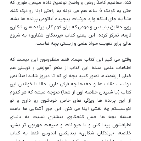
کنه. مفاهیم کاملاً روشن و واضح توضیح داده میشن، طوری که
حتی یه کودک 6 ساله هم می تونه به راحتی اونا رو درک کنه.
مثلاً به جای اینکه وارد جزئیات پیچیده آناتومی پرنده ها بشه،
روی حقایق بنیادین و مهمی که برای فهم کلی پرنده های شکاری
لازمه، تمرکز کرده. این یعنی کتاب «پرندگان شکاری» یه شروع
عالی برای تقویت سواد علمی و زیستی بچه هاست.
وقتی می گیم این کتاب مهمه، فقط منظورمون این نیست که
اطلاعات علمی میده. این کتاب از منظر آموزشی و تربیتی هم
خیلی ارزشمنده. تصور کنید بچه ای که تا دیروز شاید اصلاً نمی
دونست عقاب ها و جغدها چه فرقی دارن، حالا با خواندن این
کتاب (یا شنیدن خلاصه اون از شما) متوجه میشه که هر کدوم
از این پرنده ها ویژگی های خاص خودشون رو دارن و تو
اکوسیستم چه نقشی ایفا می کنن. این جور آشنایی ها باعث
میشه بچه ها حس کنجکاوی بیشتری نسبت به دنیای
اطرافشون پیدا کنن و با حیوانات و طبیعت مهربون تر بشن.
خلاصه، «پرندگان شکاری» بندیکس اندرسن فقط یه کتاب