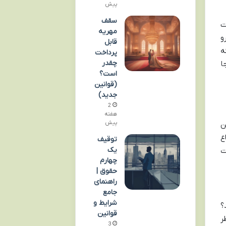
پیش
سقف
ت
مهریه
و
قابل
ه
پرداخت
چقدر
ا
است؟
(قوانین
جدید)
2
هفته
پیش
ن
ع
توقیف
یک
ت
چهارم
حقوق |
راهنمای
جامع
شرایط و
درصد؟ ۲۰ درصد؟ ۵۰ درصد؟
قوانین
ر
3