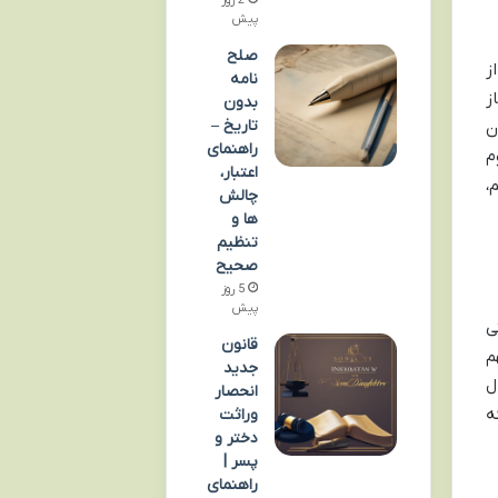
پیش
صلح
ز
نامه
ز
بدون
تاریخ –
ن
راهنمای
م
اعتبار،
،
چالش
ها و
تنظیم
صحیح
5 روز
پیش
ی
قانون
م
جدید
ل
انحصار
ه
وراثت
دختر و
پسر |
راهنمای