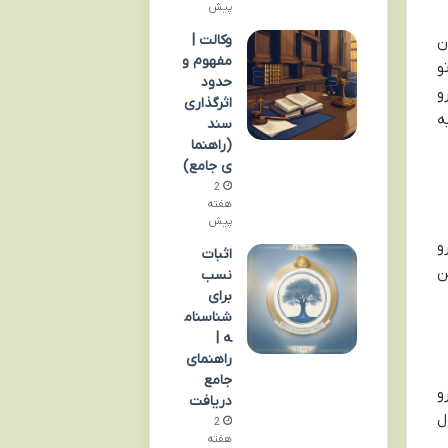
پیش
وکالت |
ن
مفهوم و
و
حدود
و
اثرگذاری
ه
سند
(راهنما
ی جامع)
2
هفته
پیش
و
اثبات
ن
نسب
برای
شناسنام
ه |
راهنمای
جامع
و
دریافت
ل
2
هفته