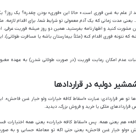
بن بعد از علم به غبن فوری است.» حالا این «فوری» بودن چقدره؟ یک روز؟ ی
یعنی مدت زمانی که یک آدم معمولی تو شرایط شما، برای اقدام لازمه. مثلا
تون مشورت کنید و اظهارنامه بفرستید، همین دو روز میشه فوریت عرفی. ام
که نتونه فوری اقدام کنه (مثلاً بیمارستان باشه یا مسافرت طولانی)، ای
ثبات عدم امکان رعایت فوریت (در صورت طولانی شدن) به عهده مغبو
شیر دولبه در قراردادها
 تو هر قراردادی: عبارت «اسقاط کافه خیارات ولو خیار غبن فاحش». ای
وص قراردادهای ملکی یا خرید و فروش بزرگ، دیدید.
کافه» هم یعنی همه. پس «اسقاط کافه خیارات» یعنی همه اختیارات فس
خش «ولو خیار غبن فاحش» یعنی حتی اگه تو معامله حسابی و به صور