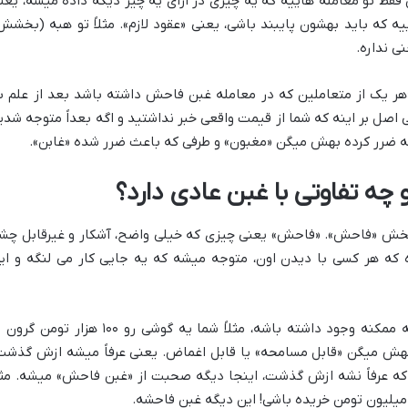
فقط تو معامله هاییه که یه چیزی در ازای یه چیز دیگه داده میشه، یعن
ه که باید بهشون پایبند باشی، یعنی «عقود لازم». مثلاً تو هبه (بخشش
ی نداره.
گه: «هر یک از متعاملین که در معامله غبن فاحش داشته باشد بعد از علم ب
 اصل بر اینه که شما از قیمت واقعی خبر نداشتید و اگه بعداً متوجه شدی
که ضرر کرده بهش میگن «مغبون» و طرفی که باعث ضرر شده «غابن».
ه تفاوتی با غبن عادی دارد؟
 بخش «فاحش». «فاحش» یعنی چیزی که خیلی واضح، آشکار و غیرقابل چش
 که هر کسی با دیدن اون، متوجه میشه که یه جایی کار می لنگه و ای
توی معامله، یه تفاوت قیمت جزئی همیشه ممکنه وجود داشته باشه، مثلاً شما یه گوشی رو ۱۰۰ هزار تومن
بهش میگن «قابل مسامحه» یا قابل اغماض. یعنی عرفاً میشه ازش گذشت
 که عرفاً نشه ازش گذشت، اینجا دیگه صحبت از «غبن فاحش» میشه. مثلا