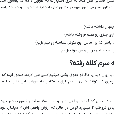
ملاتش حسابی ضرر کنه، یه سری اختیارات به طرفین داده که بهشون میگ
اطمینان عمل می کنن. مهم ترینشون هم که شاید اسمشون رو شنیده باشید
پنهان داشته باشه)
اری چیزی رو بهت فروخته باشه)
 باشی که بر اساس اون بتونی معامله رو بهم بزنی)
وایم حسابی در موردش حرف بزنیم.
رم کلاه رفته؟
ا زیان دیدن. حالا تو حقوق، وقتی میگیم کسی غبن کرده، منظور اینه که ت
چیزی که گرفته، خیلی با هم فرق داشته و یه جورایی این تفاوت قیمت
فکر کن یه ماشینی رو خریدی ۱ میلیارد تومن، در حالی که قیمت واقعی اون تو بازار ۷۰۰ میلیون تومن بیشتر 
اینجا شما مغبون شدید. یا برعکس، یه ملکی رو فروختی ۲ میلیارد تومن در حالی که ارزش واقعی اش ۳ 