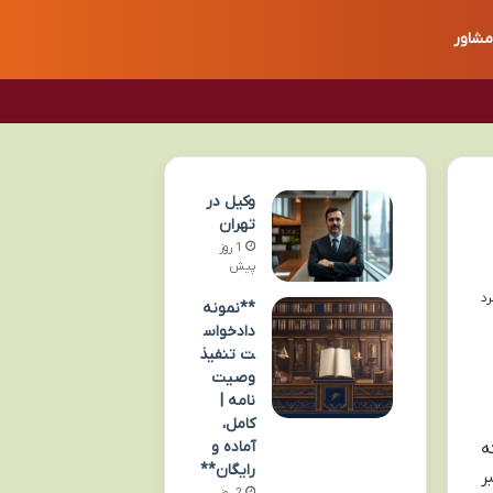
مشاور
وکیل در
تهران
1 روز
پیش
**نمونه
دادخواس
ت تنفیذ
وصیت
نامه |
کامل،
آماده و
ه
رایگان**
ر
2 روز