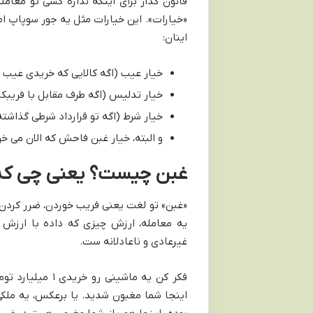
قانون گذار برای اینکه نذاره کسی تو معا
«خیارات». این خیارات مثل یه جور سوپاپ 
اینان:
خیار عیب (اگه کالایی که خریدی عیب 
خیار تدلیس (اگه طرف مقابل با فریبک
خیار شرط (اگه تو قرارداد شرطی گذاشته
و البته، خیار غبن فاحش که الان می خ
غبن چیست؟ یعنی چی که س
«غبن» تو لغت یعنی فریب خوردن، ضرر کردن ی
یه معامله، ارزش چیزی که داده با ارزش 
غیرعادی و ناعادلانه ست.