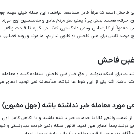
ر صورتی فاحش است که عرفاً قابل مسامحه نباشد.» این جمله خیلی مهمه چو
«عرف» هست. یعنی چی؟ یعنی نظر مردم عادی و متخصصین اون حوزه. ت
معمولاً از کارشناس رسمی دادگستری کمک می گیره تا قیمت واقعی ر
رصد ثابتی برای غبن فاحش تو قانون نداریم، اما عرف و رویه قضایی، ی
 غبن فاحش
ید، برای اینکه بتونید از حق خیار غبن فاحش استفاده کنید و معامله ر
ه باشه. اگه یکی از این شرط ها نباشه، متأسفانه نمی تونید ادعای غب
عی مورد معامله خبر نداشته باشه (جهل مغبون)
از قیمت واقعی کالا یا خدمات خبر داشته باشید و با آگاهی کامل اون ر
نمی تونید بعداً ادعای غبن کنید. قانون میگه وقتی خودت میدونستی و قبو
آگاهی» مغبون از قیمت واقعی، یکی از پایه های خیار غبنه.