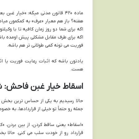
ماده ۴۲۰ قانون مدنی میگه: «خیار غ
هفته؟ باز هم معیار «عرف» به کمکمون میاد. 
اگه برای شما دو روز زمان کافیه تا با وکیل
اگه برای طرف مقابل مشکلی پیش اومده باشه 
فوریت می تونه کمی طولانی تر هم باشه.
یادتون باشه که اثبات رعایت فوریت یا ا
هست.
اسقاط خیار غبن فاحش: شم
حالا رسیدیم به یکی از حساس ترین بخش ها
جمله رو حتماً تو خیلی از قراردادها، به خص
«اسقاط» یعنی ساقط کردن، از بین بردن. «
قرارداد رو از خودت سلب می کنی. حالا ب