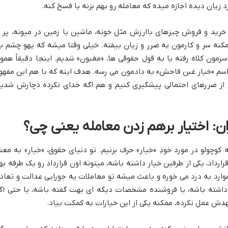
د زیان دیده اجازه میده که معامله رو بهم بزنه یا فسخ کنه.
 خرید و فروش چیزهای باارزش مثل خونه، ماشین یا زمین در میونه، پر ا
کنه سر و کارمون به ضرر و زیان بیفته. خیلی وقتا میشه که یهو چشم با
رمون کلاه رفته یا به قول حقوقی ها، «مغبون» شدیم. اینجا دقیقاً همو
 اسم «خیار غبن فاحش» به دادمون می رسه. هدف اینه که با هم این مفهو
یم از ضررهای احتمالی پیشگیری کنیم و هم اگه خدای نکرده دچارش شدیم
ان: اختیار برهم زدن معامله یعنی چی؟
کوچولو در مورد خودِ «خیار» حرف بزنیم. تو دنیای حقوق، «خیار» به معن
رارداد، یکی از طرفین خیار داشته باشه، میتونه اون قرارداد رو یک طرفه به
موارد به درد می خوره و باعث میشه تو معاملات یه جورایی عدالت و تعاد
داشته باشه، یا فروشنده مشخصات دیگه ای بهت گفته باشه، یا حتی اگ
هدش عمل نکرده، ممکنه یکی از این خیارات به کمکت بیاد.