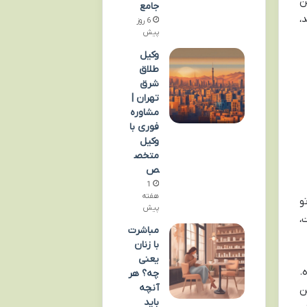
ن
جامع
،
6 روز
پیش
وکیل
طلاق
شرق
تهران |
مشاوره
فوری با
وکیل
متخص
ص
1
هفته
و
پیش
،
مباشرت
با زنان
یعنی
نبوده.
چه؟ هر
آنچه
میلیارد تومن
باید