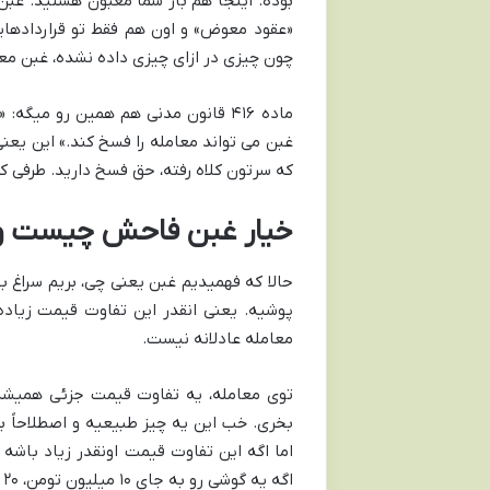
بوده. اینجا هم باز شما مغبون هستید. غبن 
«عقود معوض» و اون هم فقط تو قراردادهایی
چون چیزی در ازای چیزی داده نشده، غبن معن
ماده ۴۱۶ قانون مدنی هم همین رو می
غبن می تواند معامله را فسخ کند.» این یعنی
که سرتون کلاه رفته، حق فسخ دارید. طرفی 
خیار غبن فاحش چیست و چ
حالا که فهمیدیم غبن یعنی چی، بریم سراغ
پوشیه. یعنی انقدر این تفاوت قیمت زیاده
معامله عادلانه نیست.
بخری. خب این یه چیز طبیعیه و اصطلاحاً 
اما اگه این تفاوت قیمت اونقدر زیاد باشه
اگه یه گوشی رو به جای ۱۰ میلیون تومن، ۲۰ میلیون تومن خریده باشی! این دیگه غبن فاحشه.