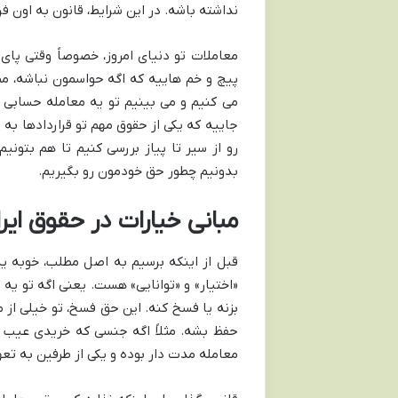
نداشته باشه. در این شرایط، قانون به اون فر
معاملات تو دنیای امروز، خصوصاً وقتی پای
پیچ و خم هاییه که اگه حواسمون نباشه، مم
می کنیم و می بینیم تو یه معامله حسابی س
جاییه که یکی از حقوق مهم تو قراردادها به
رو از سیر تا پیاز بررسی کنیم تا هم بتون
بدونیم چطور حق خودمون رو بگیریم.
مبانی خیارات در حقوق ایر
قبل از اینکه برسیم به اصل مطلب، خوبه یه 
«اختیار» و «توانایی» هست. یعنی اگه تو یه ق
بزنه یا فسخ کنه. این حق فسخ، تو خیلی از 
حفظ بشه. مثلاً اگه جنسی که خریدی عیب 
معامله مدت دار بوده و یکی از طرفین به تع