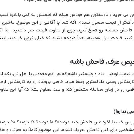
تتون می خرید و دوستتون هم خودش میگه که قیمتش یه کمی بالاتره نسب
ه، کمتر از قیمت معمول نمیدم. اگه شما با آگاهی از این موضوع، ماشین ر
ن فاحش معامله رو فسخ کنید، چون از تفاوت قیمت خبر داشتید. اما اگ
نید قیمت بازار همینه، بعداً متوجه بشید که خیلی گرون خریدید، اینج
خیص عرف، فاحش باشه
قیمت اونقدر زیاد و چشمگیر باشه که هر آدم معمولی یا اهل فن، بگه ای
کارشناس رسمی دادگستری وسط میاد. قاضی پرونده رو به کارشناس ارجا
اقعی رو در زمان معامله مشخص کنه و بعد معلوم بشه که آیا این تفاو
 نداره!)
این یکی از سوال های پرتکراره. خیلی ها میپرسن خب بالاخره غبن فاحش چند درصده؟ ۱۰ 
 مشخصی برای غبن فاحش تعریف نشده. این موضوع کاملاً به «عرف» و «نظ