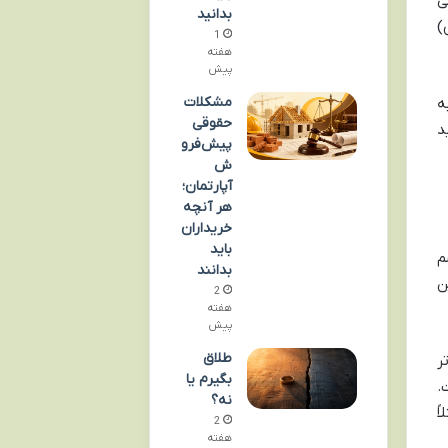
ی
بدانید
)
1
هفته
پیش
مشکلات
ه
حقوقی
د
پیش‌فرو
ش
آپارتمان؛
هر آنچه
خریداران
باید
م
بدانند
ن
2
هفته
پیش
طلاق
 گرون تر
بگیرم یا
.
نه؟
ً
2
هفته