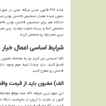
ماده ۴۱۷ قانون مدنی میگه: «غبن د
نشون میده معیار تشخیص فاحش بودن غبن، 
دادگاه هم برای تشخیص فاحش بودن، قاضی 
مشخص کنه و ببینه تفاوت چقدره. پس هیچ د
سری معیارها رو مشخص کرده.
شرایط اساسی اعمال خیار
اگه احساس می کنید تو یه معامله مغبون شد
فسخ کنید، باید چندتا شرط مهم وجود داشت
فاحش رو مطرح کنید.
الف) مغبون باید از قیمت واق
این مهم ترین شرطه. اگه شما موقع معامله 
گرون تر بخرید یا ارزون تر بفروشید، دیگه 
کردی، دیگه حق فسخ نداری. پس «جهل» یا «نا