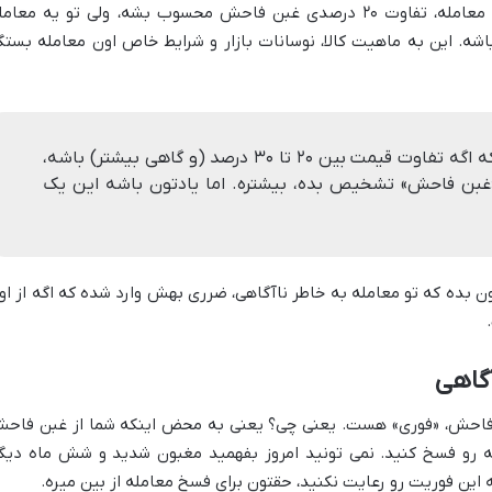
کارشناس» بستگی داره. یعنی ممکنه تو یه معامله، تفاوت ۲۰ درصدی غبن فاحش محسوب بشه، ولی تو یه معا
 هم فاحش نباشه. این به ماهیت کالا، نوسانات بازار و شرایط خاص اون معامله بستگ
عرف و رویه قضایی نشون میده که اگه تفاوت قیمت بین ۲۰ تا ۳۰ درصد (و گاهی بیشتر) باشه،
«غبن فاحش» تشخیص بده، بیشتره. اما یادتون باشه این یک
 بده که تو معامله به خاطر ناآگاهی، ضرری بهش وارد شده که اگه از او
آگاهی
ن فاحش، «فوری» هست. یعنی چی؟ یعنی به محض اینکه شما از غبن فاح
له رو فسخ کنید. نمی تونید امروز بفهمید مغبون شدید و شش ماه دیگ
 این فوریت رو رعایت نکنید، حقتون برای فسخ معامله از بین میره.