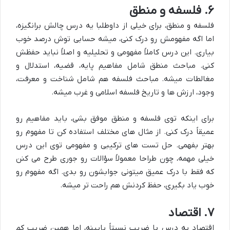
۶. فلسفه و منطق
فلسفه و منطق، برای خیلی از داوطلبا یه درس چالش برانگیزه،
اما اگه مفهومش رو درک کنی، میشه حسابی توش درصد خوب
بیاری. این درس کاملاً مفهومی و تحلیلیه و اصلاً نباید حفظش
کنی. مباحث منطق شامل مفاهیم پایه، قضیه، استدلال و
مغالطات میشه. مباحث فلسفه هم شامل شناخت و معرفت،
وجود، ارزش ها و تاریخ فلسفه اسلامی و غرب میشه.
برای اینکه توی فلسفه و منطق موفق بشی، باید مفاهیم رو
عمیقاً درک کنی. از مثال های مختلف استفاده کن تا مفهوم رو
بهتر بفهمی. حل تست های ترکیبی و مفهومی توی این درس
خیلی مهمه، چون طراحا معمولاً سؤالات رو جوری طرح می کنن
که فقط با درک عمیق میتونی جوابشون رو بدی. اگه مفهوم رو
خوب یاد بگیری، حفظ کردنش هم راحت تر میشه.
۷. اقتصاد
اقتصاد یه درس با ضریب نسبتاً پایینه، اما همین ضریب کم