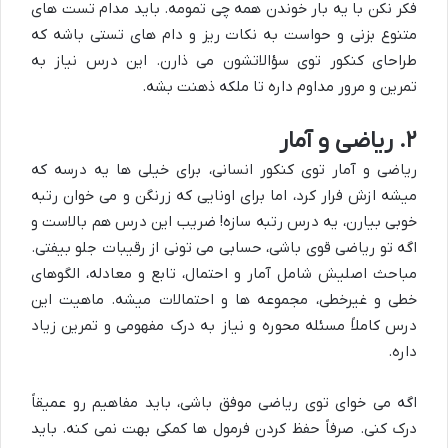
فکر نکن با یه بار خوندن همه چی تمومه. باید مدام تست های
متنوع بزنی و حواست به نکات ریز و دام های تستی باشه که
طراحای کنکور توی سؤالاتشون می ذارن. این درس نیاز به
تمرین و مرور مداوم داره تا ملکه ذهنت بشه.
۲. ریاضی و آمار
ریاضی و آمار توی کنکور انسانی، برای خیلی ها یه درسه که
میشه ازش فرار کرد، اما برای اونایی که زرنگن و می خوان رتبه
خوبی بیارن، یه درس رتبه سازه! ضریب این درس هم بالاست و
اگه تو ریاضی قوی باشی، حسابی می تونی از رقیبات جلو بیفتی.
مباحث اصلیش شامل آمار و احتمال، تابع و معادله، الگوهای
خطی و غیرخطی، مجموعه ها و احتمالات میشه. ماهیت این
درس کاملاً مسئله محوره و نیاز به درک مفهومی و تمرین زیاد
داره.
اگه می خوای توی ریاضی موفق باشی، باید مفاهیم رو عمیقاً
درک کنی. صرفاً حفظ کردن فرمول ها کمکی بهت نمی کنه. باید