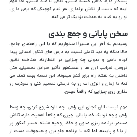
پشتکار داره. گاهی خسته میشی، گاهی ناامید میشی، اما مهم
اینه که دست از تلاش برنداری. هر قدم کوچیکی که برمی داری،
تو رو یه قدم به هدفت نزدیک تر می کنه.
سخن پایانی و جمع بندی
رسیدیم به آخر این مسیر! امیدواریم که با این راهنمای جامع،
حالا دیگه یه دید کاملی نسبت به درس های کنکور انسانی پیدا
کرده باشی و بدونی چه چیزایی در انتظارته. شناخت دقیق
دروس، ضرایب اون ها و همینطور تأثیر سوابق تحصیلی، مثل
داشتن یه نقشه راه برای گنج میمونه. این نقشه بهت کمک می
کنه تا زمان و انرژی ات رو به درستی تقسیم کنی و تمرکزت رو
بذاری روی چیزایی که واقعاً مهمن.
مهم نیست الان کجای این راهی؛ چه تازه شروع کردی، چه وسط
راهی و چه نزدیک خط پایانی. چیزی که واقعاً اهمیت داره، تلاش
مستمر، برنامه ریزی مدون و حفظ روحیه مثبته. مسیر کنکور پر
از بالا و پایینه، اما اگه با برنامه جلو بری و هیچوقت دست از