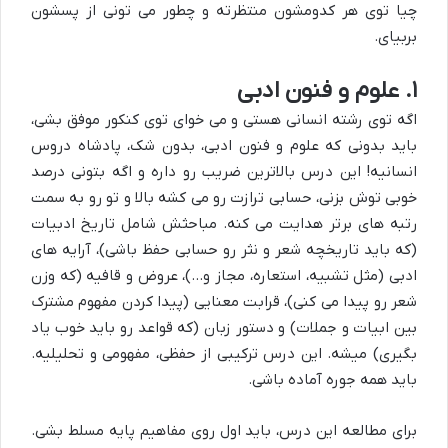
چیا توی هر کدومشون منتظرته و چطور می تونی از پسشون
بربیای.
۱. علوم و فنون ادبی
اگه توی رشته انسانی هستی و می خوای توی کنکور موفق بشی،
باید بدونی که علوم و فنون ادبی، بدون شک، پادشاه دروس
انسانیه! این درس بالاترین ضریب رو داره و اگه بتونی درصد
خوبی توش بزنی، حسابی ترازت رو می کشه بالا و تو رو به سمت
رتبه های برتر هدایت می کنه. مباحثش شامل تاریخ ادبیات
(که باید تاریخچه شعر و نثر رو حسابی حفظ باشی)، آرایه های
ادبی (مثل تشبیه، استعاره، مجاز و…)، عروض و قافیه (که وزن
شعر رو پیدا می کنی)، قرابت معنایی (پیدا کردن مفهوم مشترک
بین ابیات و جملات) و دستور زبان (که قواعد رو باید خوب یاد
بگیری) میشه. این درس ترکیبی از حفظی، مفهومی و تحلیلیه.
باید همه جوره آماده باشی.
برای مطالعه این درس، باید اول روی مفاهیم پایه مسلط بشی.