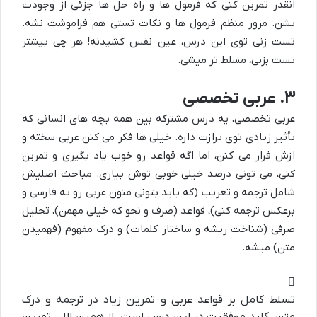
انقدر تمرین کنی که فرمول ها و راه حل ها جزئی از وجودت
بشن. مرور منظم فرمول ها و نکات تستی هم فراموشت نشه.
تست زنی توی این درس، عین نفس کشیدنه! هر چی بیشتر
تست بزنی، مسلط تر میشی.
۳. عربی تخصصی
عربی تخصصی، یه درس مشترکه بین همه بچه های انسانی که
تأثیر زیادی توی ترازت داره. خیلی ها فکر می کنن عربی سخته و
ازش فرار می کنن، اما اگه قواعد رو خوب یاد بگیری و تمرین
کنی، می تونی درصد خیلی خوبی توش بیاری. مباحث اصلیش
شامل ترجمه و تعریب (که باید بتونی متون عربی رو به فارسی و
برعکس ترجمه کنی)، قواعد (صرف و نحو که خیلی مهمن)، تحلیل
صرفی (شناخت ریشه و ساختار کلمات) و درک مفهوم (فهمیدن
متن) میشه.
تسلط کامل بر قواعد عربی و تمرین زیاد در ترجمه و درک
متن، کلید موفقیت در این درس است. از همین الان تمرین