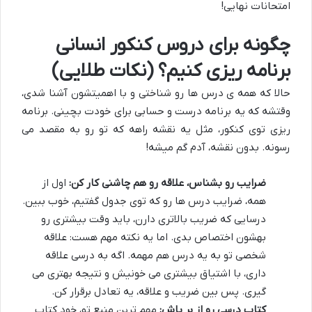
امتحانات نهایی!
چگونه برای دروس کنکور انسانی
برنامه ریزی کنیم؟ (نکات طلایی)
حالا که همه ی درس ها رو شناختی و با اهمیتشون آشنا شدی،
وقتشه که یه برنامه درست و حسابی برای خودت بچینی. برنامه
ریزی توی کنکور، مثل یه نقشه راهه که تو رو به مقصد می
رسونه. بدون نقشه، آدم گم میشه!
ضرایب رو بشناس، علاقه رو هم چاشنی کار کن:
اول از
همه، ضرایب درس ها رو که توی جدول گفتیم، خوب ببین.
درسایی که ضریب بالاتری دارن، باید وقت بیشتری رو
بهشون اختصاص بدی. اما یه نکته مهم هست: علاقه
شخصی تو به یه درس هم مهمه. اگه به درسی علاقه
داری، با اشتیاق بیشتری می خونیش و نتیجه بهتری می
گیری. پس بین ضریب و علاقه، یه تعادل برقرار کن.
کتاب درسی رو از بر باش:
مهم ترین منبع تو، خودِ کتاب