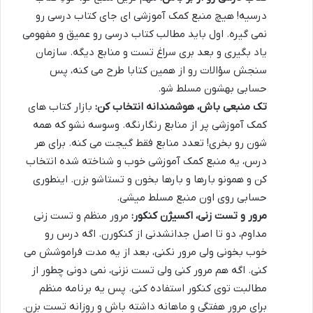
درسیه! هیچ منبع کمک آموزشی ای جای کتاب درسی رو
نمی گیره. اول باید مطالب کتاب درسی رو عمیق و مفهومی
یاد بگیری و بعد بری سراغ تست و منابع دیگه. سازمان
سنجش سؤالات رو از همین کتابا طرح می کنه، پس
حسابی بهشون مسلط شو.
تک منبعی باش، هوشمندانه انتخاب کن:
بازار کتاب های
کمک آموزشی پر از منابع رنگارنگه. وسوسه نشو که همه
شون رو بخری! تعدد منابع فقط گیجت می کنه. برای هر
درس، یه منبع کمک آموزشی خوب و شناخته شده انتخاب
کن و همونو بارها و بارها بخون و تستاشو بزن. اینطوری
حسابی روی اون منبع مسلط میشی.
مرور و تست زنی، اکسیژن کنکور:
مرور منظم و تست زنی
مداوم، دو تا اصل جدانشدنی از کنکورن. اگه درس رو
خوب بخونی ولی مرور نکنی، بعد از یه مدت فراموشش می
کنی. اگه هم مرور کنی ولی تست نزنی، نمی دونی چطور از
مطالبت توی کنکور استفاده کنی. پس یه برنامه منظم
برای مرور هفتگی و ماهانه داشته باش و روزانه تست بزن.