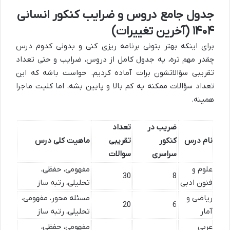
جدول جامع دروس و ضرایب کنکور انسانی
۱۴۰۴ (آخرین تغییرات)
برای اینکه بهتر بتونی برنامه ریزی کنی و بدونی کدوم درس
چقدر مهم تره، یه جدول کامل از دروس، ضرایب و حتی تعداد
تقریبی سؤالاتشون برات آماده کردیم. حواست باشه که این
تعداد سؤالات ممکنه یه کم بالا و پایین بشه، اما کلیت ماجرا
همینه.
ضریب در
تعداد
نام درس
کنکور
تقریبی
ماهیت کلی درس
سراسری
سوالات
علوم و
مفهومی، حفظی،
30
8
فنون ادبی
تحلیلی، رتبه ساز
ریاضی و
مسئله محور، مفهومی،
20
6
آمار
تحلیلی، رتبه ساز
عربی
مفهومی، حفظی،