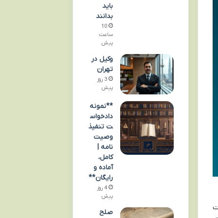
باید
بدانند
10
ساعت
پیش
وکیل در
تهران
3 روز
پیش
**نمونه
دادخواس
ت تنفیذ
وصیت
نامه |
کامل،
آماده و
رایگان**
4 روز
پیش
ت
صلح