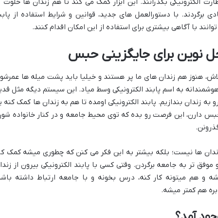
ارت الکترونیکی بگذرانند. این ابزار کمک می کند تا هم زندان ها خلوت ت
 برگردند. با دستورالعمل های جدید، قوانین و شرایط استفاده از پابن
وانند با آگاهی بیشتری برای استفاده از این امکان اقدام کنند.
 حل نوین برای جایگزینی حبس
تلاش، هنوز هم زندان های ما پر هستند و خیلیا باید پشت میله ها عمرشو
وشمندانه به اسم پابند الکترونیکی وسط میاد. این سیستم دیگه مثل قدی
 به زندان بندازیم. پابند الکترونیکی اومده تا هم به زندان ها کمک کنه ی
س دارن، این فرصت رو بده که توی محیط جامعه و در کنار خانواده شون
ذرونن.
زندان ها نیست؛ بلکه بیشتر به این فکر می کنن که چطوری میشه کمک کر
وفق تر به جامعه برگردن. وقتی کسی با پابند الکترونیکی بیرون از زندا
 و هم میتونه کار کنه، درس بخونه و با جامعه ارتباط داشته باشه
بره هم کمتر میشه.
وجود آمد؟