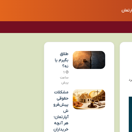
ارتمان
طلاق
بگیرم یا
نه؟
1
ساعت
پیش
مشکلات
حقوقی
پیش‌فرو
ش
آپارتمان؛
هر آنچه
خریداران