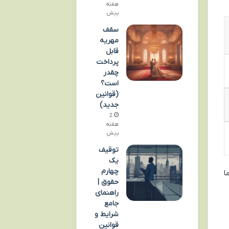
هفته
پیش
سقف
مهریه
قابل
پرداخت
چقدر
است؟
(قوانین
جدید)
2
هفته
پیش
توقیف
یک
چهارم
ا
حقوق |
راهنمای
جامع
شرایط و
قوانین