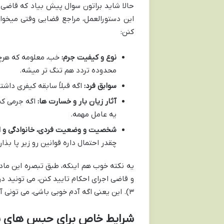
این دستورالعمل، مراجع قضایی وقتی میخوان 
کنن:
نوع و کیفیت جرم:
خب، معلومه که هرچی
محدوده تردد هم تنگ تر میشه.
سوابق فرد:
اگه قبلاً سابقه کیفری داش
آثار زیان بار و خسارت ها:
اگه جرمی که
یه عامل مهمه.
شخصیت و وضعیت فردی، خانوادگی و ا
چقدر احتمال داره قوانین رو زیر پا بذا
یه نکته خوب هم اینکه، طبق تبصره این ماده،
۳). این یعنی اگه آدم خوبی باشی، می تونی آزادی عمل بیشتری به دست بیاری!
شرایط خاص برای حبس های سنگین ت