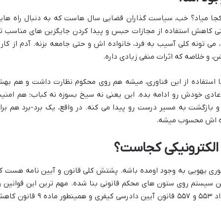
کجا میاد؟ خب، سیاست گذاران قضایی سال هاست که به دنبال راه های
 کاهش استفاده از مجازات حبس و پیدا کردن جایگزین های مناسب تر
 می تونه کلی آسیب به فرد، خانواده اش و حتی جامعه بزنه. آدم از کار 
 و خلاصه که اثرات منفی زیادی داره.
. با استفاده از این فناوری، میشه هم روی محکوم نظارت داشت و هم به
عادی خودش رو ادامه بده. این یعنی نه سیخ بسوزه نه کباب؛ هم امنی
بازگشت به مسیر درست رو پیدا می کنه. در واقع، یک برد-برد هم برا
اده اش محسوب میشه.
 الکترونیکی کجاست؟
وری یهویی به وجود اومده باشه. پشتش کلی قانون و آیین نامه هست ک
ن سیستم روی ستون های محکم قانونی بنا شده. مهم ترین این قوانین ر
میشه تو ماده ۶۲ قانون مجازات اسلامی، مواد ۵۵۳ و ۵۵۷ قانون آیین دادرسی کیفری و همینطور ماده 