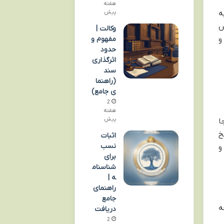
هفته
پیش
ه
س
وکالت |
مفهوم و
و
حدود
اثرگذاری
سند
(راهنما
ی جامع)
2
هفته
پیش
ا
خ
اثبات
نسب
و
برای
شناسنام
ه |
راهنمای
جامع
ه
دریافت
2