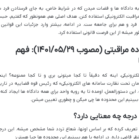
و به دادگاه ها و قضات میدن که در شرایط خاص، به جای فرستادن فرد ب
مراقبت الکترونیکی استفاده کنن. هدف اصلی هم، همونطور که گفتیم، حب
رد و هم برای جامعه ست. در ادامه، بیشتر وارد جزئیات این قوانین 
ر میشه از این فرصت قانونی استفاده کرد.
دستورالعمل تعیین محدوده مراقبتی (مصوب ۱۴۰۱/۰۵/۲۹): فهم
ترونیکی، اینه که دقیقاً تا کجا میتونی بری و تا کجا ممنوعه؟ اینج
ان تحت نظارت سامانه های الکترونیکی» که رئیس قوه قضاییه در تاری
مل میشه. این دستورالعمل، اومده تا یه رویه واحد برای همه دادگاه ها ایجاد کنه 
 ببینیم این محدوده ها چی میگن و چطوری تعیین میشن.
رجه چه معنایی دارد؟
و تعریف کرده که بر اساس اونها، شعاع تردد شما مشخص میشه. این درج
ظر قاضی داره. در ادامه با هم ببینیم این محدوده ها چیا هستن: