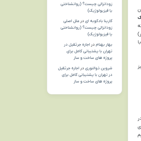
زودانزالی چیست؟ (روانشناختی
ن
یا فیزیولوژیک)
ک
کارینا بادکوبه ای
در
علل اصلی
ه
زودانزالی چیست؟ (روانشناختی
ً محدوده مراقبتی درجه یک (همون ۲۰۰ متر)
یا فیزیولوژیک)
ا
بهار بهنام
در
اجاره جرثقیل در
تهران با پشتیبانی کامل برای
پروژه های ساخت و ساز
ز
شروین ذوالنوری
در
اجاره جرثقیل
در تهران با پشتیبانی کامل برای
پروژه های ساخت و ساز
ه هم در تاریخ ۸ خرداد ۱۴۰۲ صادر
های
م