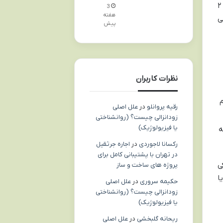
حالا شاید براتون سوال پیش بیاد که قاضی چطوری تصمیم میگیره که شما باید تو کدوم محدوده باشید؟ طبق ماده ۲
3
هفته
ی
پیش
نظرات کاربران
م
رقیه پروانلو
در
علل اصلی
زودانزالی چیست؟ (روانشناختی
یا فیزیولوژیک)
ه
رکسانا لاجوردی
در
اجاره جرثقیل
در تهران با پشتیبانی کامل برای
ی
پروژه های ساخت و ساز
 تونید درخواست بدید که محدوده ترددتون رو گسترده تر کنن (مثلاً از درجه ۱ به ۲ یا
حکیمه سروری
در
علل اصلی
زودانزالی چیست؟ (روانشناختی
یا فیزیولوژیک)
ریحانه گلبخشی
در
علل اصلی