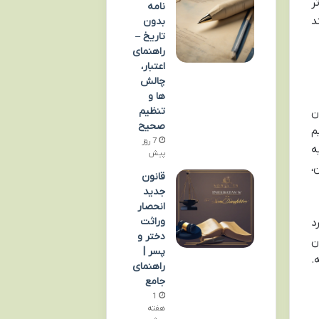
ر
نامه
د
بدون
تاریخ –
راهنمای
اعتبار،
چالش
ها و
تنظیم
ن
صحیح
م
7 روز
ه
پیش
،
قانون
جدید
انحصار
وراثت
د
دختر و
ن
پسر |
.
راهنمای
جامع
1
هفته