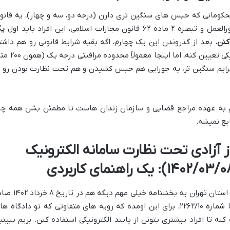
 محکومانی که حبس های سنگین تری دارن (درجه دو، سه و چهار)، یه قانو
ی
نن.
بعد از گذروندن این یک چهارم، اگه بقیه شرایط قانونی رو هم داشت
باشن، دادگاه می تونه براشون پابند الکترونیکی تعیین کنه، اما اینجا معمولا
 جرایم سنگین تر، یه جورایی هم حبس کشیدن و هم تحت نظارت بودن رو ب
 به عهده مراجع قضایی و سازمان زندان هاست تا مطمئن بشن همه چی
ع نمیشه.
ز آزادی تحت نظارت سامانه الکترونیک
گذشته از دستورالعملی که گفتیم، دادگستری استان تهران یه بخشنامه خیلی مهم دیگ
کرده که واقعاً راهگشاست. این بخشنامه با شماره ۲۲۶۲/۱۰، برای این اومده که رویه های متفاوتی که تو دادگاه 
تا افراد بیشتری بتونن از پابند الکترونیکی استفاده کنن. بریم ببینی