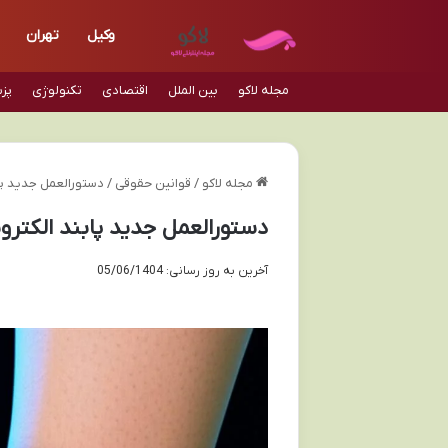
وکیل
تهران
مجله لاکو
بین الملل
اقتصادی
تکنولوژی
پز
مجله لاکو
/
قوانین حقوقی
/
دستورالعمل جدید پابن
دستورالعمل جدید پابند الکترونیک
آخرین به روز رسانی: 05/06/1404