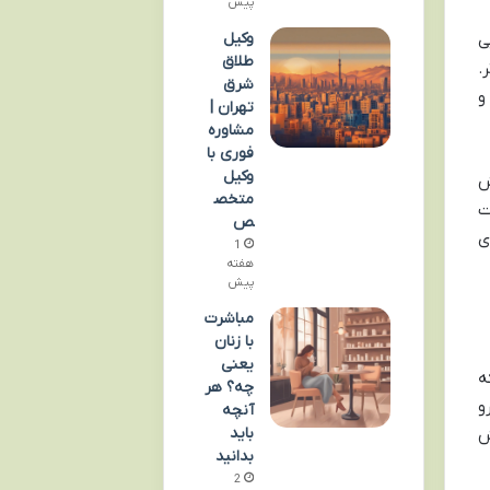
پیش
وکیل
ی
طلاق
.
شرق
و
تهران |
مشاوره
فوری با
وکیل
ش
متخص
ت
ص
ی
1
هفته
پیش
مباشرت
با زنان
یعنی
ه
چه؟ هر
و
آنچه
باید
۹ قانون کاهش
بدانید
2