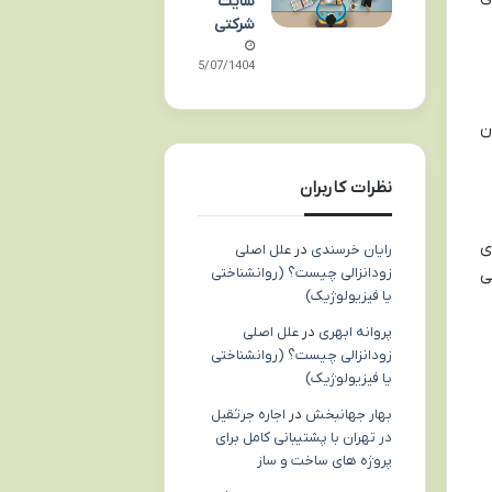
سایت
شرکتی
05/07/1404
ن
نظرات کاربران
ی
رایان خرسندی
در
علل اصلی
زودانزالی چیست؟ (روانشناختی
ی
یا فیزیولوژیک)
پروانه ابهری
در
علل اصلی
زودانزالی چیست؟ (روانشناختی
یا فیزیولوژیک)
بهار جهانبخش
در
اجاره جرثقیل
در تهران با پشتیبانی کامل برای
پروژه های ساخت و ساز