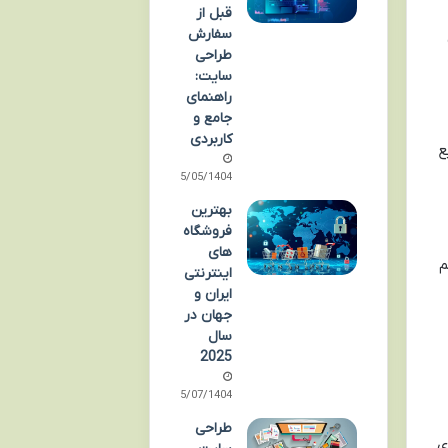
قبل از
سفارش
طراحی
سایت:
راهنمای
جامع و
کاربردی
ع
05/05/1404
بهترین
فروشگاه
های
م
اینترنتی
ایران و
جهان در
سال
2025
05/07/1404
طراحی
ی