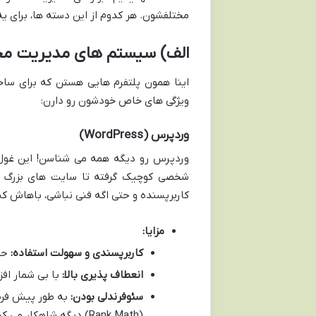
مختلفشون. هر کدوم از این دسته ها، برای ی
الف) سیستم های مدیریت محتوا (CMS) و
اینا همون پلتفرم هایی هستن که برای سا
ویژگی های خاص خودشون رو دارن:
وردپرس (WordPress)
وردپرس رو دیگه همه می شناسن! این غول 
شخصی کوچیک گرفته تا سایت های بزرگ شر
کاربرپسنده و حتی اگه فنی نباشی، باهاش کنا
مزایا:
کاربرپسندی و سهولت استفاده:
حت
انعطاف پذیری بالا:
با بی شمار افز
سئوفرندلی بودن:
(Rank Math) دیگه شاهکار می کنه.