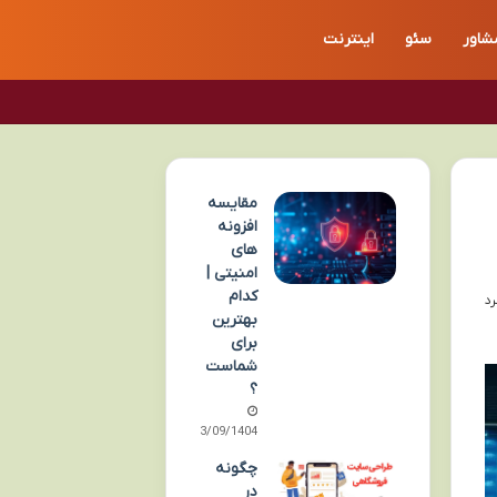
شاور
سئو
اینترنت
مقایسه
افزونه
های
امنیتی |
کدام
بهترین
برای
شماست
؟
13/09/1404
چگونه
در