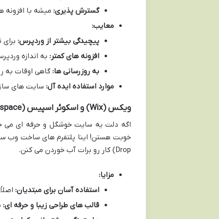
گسترش پذیری:
میشه با افزونه ه
معایب:
پیچیدگی بیشتر از وردپرس:
برای ت
افزونه های کمتر:
به اندازه وردپرس
به روزرسانی ها:
گاهی اوقات به رو
موارد استفاده ایده آل:
سایت های سازم
ویکس (Wix) و اسکوئر اسپیس (Squarespace)
اگه دلت یه سایت خوشگل و حرفه ای می خو
Drop) کار رو برات آب خوردن می کنن.
مزایا:
استفاده آسان برای مبتدیان:
اصلاً
قالب های طراحی زیبا و حرفه ای:
س