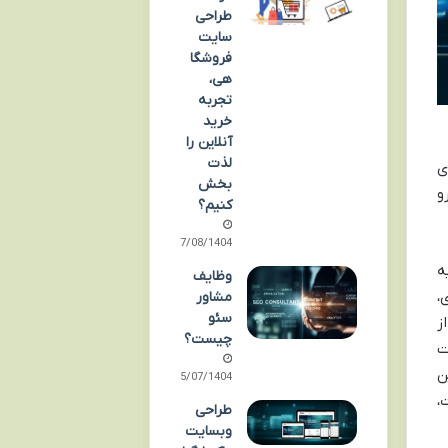
طراحی
سایت
فروشگا
هی،
تجربه
خرید
آنلاین را
لذت
ی
بخش
و
کنیم؟
27/08/1404
ه
وظایف
،
مشاور
سئو
ز
چیست؟
ت
ن
15/07/1404
،
طراحی
وبسایت