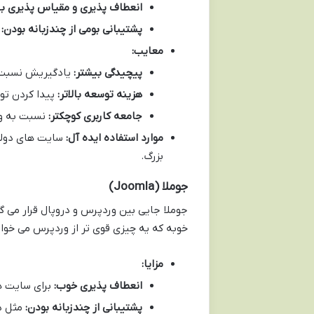
انعطاف پذیری و مقیاس پذیری بال
پشتیبانی بومی از چندزبانه بودن:
ا
معایب:
پیچیدگی بیشتر:
یادگیریش نسبت ب
هزینه توسعه بالاتر:
پیدا کردن تو
جامعه کاربری کوچکتر:
نسبت به ور
موارد استفاده ایده آل:
سایت های دولت
بزرگ.
جوملا (Joomla)
جوملا جایی بین وردپرس و دروپال قرار می گی
خوبه که یه چیزی قوی تر از وردپرس می خوا
مزایا:
انعطاف پذیری خوب:
برای سایت ه
پشتیبانی از چندزبانه بودن:
مثل در