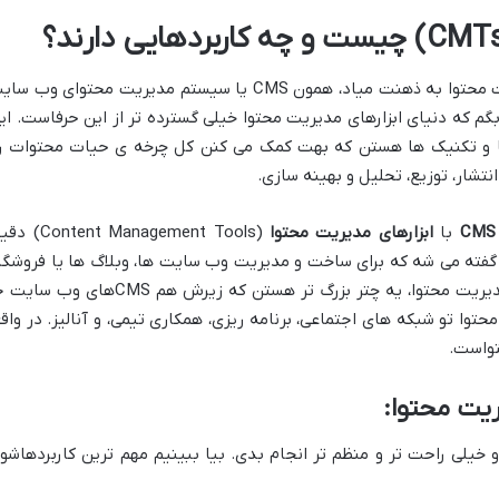
شاید اولین چیزی که با شنیدن ابزار مدیریت محتوا به ذهنت میاد، همون CMS یا سیستم مدیریت محتوای وب 
بگم که دنیای ابزارهای مدیریت محتوا خیلی گسترده تر از این حرفاست. ای
فرم ها و تکنیک ها هستن که بهت کمک می کنن کل چرخه ی حیات محتوات ر
انتشار، توزیع، تحلیل و بهینه سازی.
CMS
ابزارهای مدیریت محتوا
(Content Management Tools)
 پلتفرم هایی گفته می شه که برای ساخت و مدیریت وب سایت ها، وبلاگ ها یا فروشگا
های آنلاین استفاده می شن. اما ابزارهای مدیریت محتوا، یه چتر بزرگ تر هستن که زیرش هم CMSهای و
حتوا تو شبکه های اجتماعی، برنامه ریزی، همکاری تیمی، و آنالیز. در واقع
ریت محتوا:
 خیلی راحت تر و منظم تر انجام بدی. بیا ببینیم مهم ترین کاربردهاشو