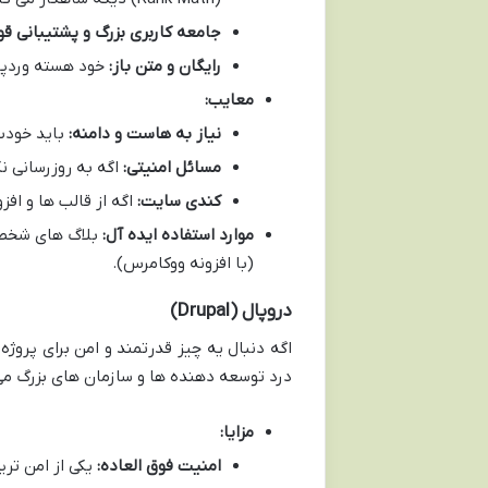
جامعه کاربری بزرگ و پشتیبانی قو
رایگان و متن باز:
خود هسته وردپر
معایب:
نیاز به هاست و دامنه:
باید خودت
مسائل امنیتی:
اگه به روزرسانی نک
کندی سایت:
اگه از قالب ها و اف
موارد استفاده ایده آل:
بلاگ های شخصی
(با افزونه ووکامرس).
دروپال (Drupal)
اگه دنبال یه چیز قدرتمند و امن برای پروژ
درد توسعه دهنده ها و سازمان های بزرگ می 
مزایا:
امنیت فوق العاده:
یکی از امن ترین CMSها