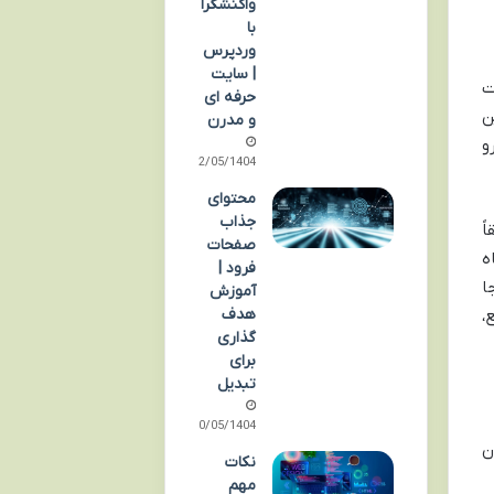
واکنشگرا
با
وردپرس
| سایت
سایت
حرفه ای
ن
و مدرن
و
12/05/1404
محتوای
جذاب
 دقیقاً
صفحات
ه
فرود |
ب سایت جا
آموزش
هدف
،
گذاری
برای
تبدیل
10/05/1404
ن
نکات
مهم