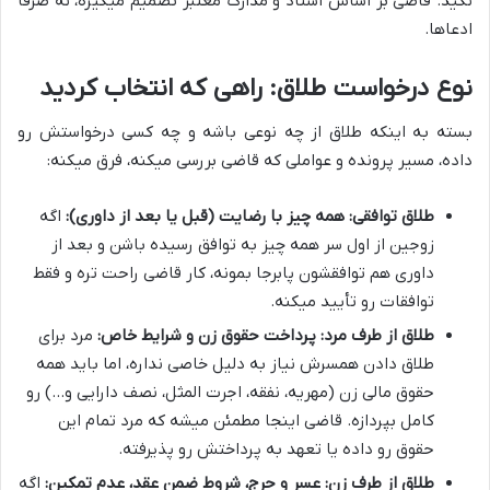
نگید. قاضی بر اساس اسناد و مدارک معتبر تصمیم میگیره، نه صرفاً
ادعاها.
نوع درخواست طلاق: راهی که انتخاب کردید
بسته به اینکه طلاق از چه نوعی باشه و چه کسی درخواستش رو
داده، مسیر پرونده و عواملی که قاضی بررسی میکنه، فرق میکنه:
طلاق توافقی: همه چیز با رضایت (قبل یا بعد از داوری):
اگه
زوجین از اول سر همه چیز به توافق رسیده باشن و بعد از
داوری هم توافقشون پابرجا بمونه، کار قاضی راحت تره و فقط
توافقات رو تأیید میکنه.
طلاق از طرف مرد: پرداخت حقوق زن و شرایط خاص:
مرد برای
طلاق دادن همسرش نیاز به دلیل خاصی نداره، اما باید همه
حقوق مالی زن (مهریه، نفقه، اجرت المثل، نصف دارایی و…) رو
کامل بپردازه. قاضی اینجا مطمئن میشه که مرد تمام این
حقوق رو داده یا تعهد به پرداختش رو پذیرفته.
طلاق از طرف زن: عسر و حرج، شروط ضمن عقد، عدم تمکین:
اگه