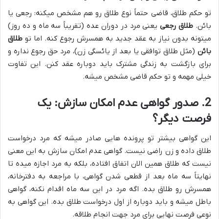
تو حکم طلاق، قاضی حتماً نوع طلاق رو هم مشخص میکنه: رجعی یا
بائن.
طلاق رجعی
یعنی مرد در دوران عده (تقریباً سه ماه و ده روز)
میتونه بدون نیاز به عقد جدید به همسرش رجوع کنه. اما تو
طلاق
بائن
(مثل طلاق توافقی یا بعد از یائسگی زن)، مرد حق رجوع نداره و
برای بازگشت به زندگی مشترک باید دوباره عقد کنن. این تفاوت
خیلی مهمه و تو حکم قاضی مشخص میشه.
2. صدور گواهی عدم امکان سازش: یک
فرصت دیگر؟
این گواهی بیشتر تو پرونده هایی صادر میشه که مرد درخواست
طلاق داده و زن راضی نیست. گواهی عدم امکان سازش به این معنی
نیست که طلاق همین الان اتفاق افتاده، بلکه به مرد اجازه میده تا
نهایتاً سه ماه بعد از قطعی شدن گواهی، با مراجعه به دفترخانه،
همسرش رو طلاق بده. اگه مرد در این سه ماه اقدام نکنه، گواهی
باطل میشه و باید دوباره از اول درخواست طلاق بده. این گواهی به
نوعی فرصت نهایی برای مرد جهت انجام طلاقه.