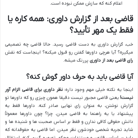
اعلام کنه که سازش ممکن نبوده است.
قاضی بعد از گزارش داوری: همه کاره یا
فقط یک مهر تأیید؟
خب، گزارش داوری به دست قاضی رسید. حالا قاضی چه تصمیمی
میگیره؟ آیا هرچی داورها گفتن رو قبول میکنه؟ اینجاست که نقش
رای قاضی بعد از داوری
پررنگ میشه.
آیا قاضی باید به حرف داور گوش کنه؟
اینجا یه نکته خیلی مهم وجود داره:
نظر داوری برای قاضی الزام آور
نیست!
یعنی قاضی مجبور نیست دقیقا همون چیزی رو که داورها تو
گزارش نوشتن، به عنوان رای نهایی صادر کنه. داورها فقط یه
پیشنهاد یا یه راهنما به قاضی میدن. چرا؟ چون داورها معمولاً
دانش حقوقی کافی ندارن و فقط بر اساس صحبت ها و شنیده ها و
شاید تجربه شخصی خودشون نظر میدن. اما قاضی یه حقوقدانه که
باید بر اساس قانون و مستندات محکم، تصمیم گیری کنه. استقلال