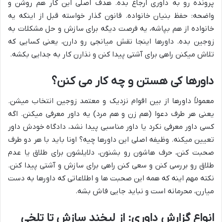
پرونده رو به داوری ارجاع بده. هدف اصلی این کار هم روشن و
واضحه: حفظ بنیان خانواده. قانون گذار خواسته قبل از اینکه یه
خانواده از هم بپاشه، یه فرصت دیگه برای سازش و حل مشکلات به
زوجین بده. داورها اینجا نقش میانجی رو دارن، یعنی کسایی که
تلاش میکنن راهی برای آشتی پیدا کنن و نذارن کار به جدایی بکشه.
داورها کی هستن و چه کار می کنن؟
معمولاً داورها از بین اقوام نزدیک و معتمد زوجین انتخاب میشن.
یعنی هر طرف دعوا (هم زن و هم مرد) یه داور معرفی میکنن. اگه
کسی داور معرفی نکرد یا داور مناسبی پیدا نشد، دادگاه خودش داور
تعیین میکنه. وظیفه اصلی این داورها چیه؟ اونا باید با هر دو طرف
صحبت کنن، حرف هاشون رو بشنون، دلایلشون برای طلاق یا عدم
طلاق رو بررسی کنن و سعی کنن راهی برای سازش و آشتی پیدا کنن.
نکته مهم اینه که همه این صحبت ها و اطلاعاتی که داورها به دست
میارن، محرمانه است و نباید جایی فاش بشه.
انواع گزارش داوری: از لبخند سازش تا تلخی