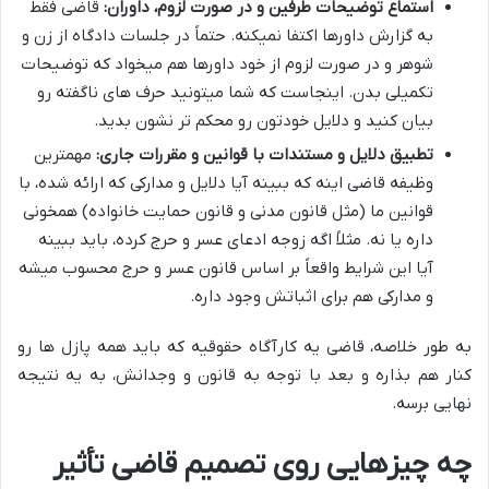
استماع توضیحات طرفین و در صورت لزوم، داوران:
قاضی فقط
به گزارش داورها اکتفا نمیکنه. حتماً در جلسات دادگاه از زن و
شوهر و در صورت لزوم از خود داورها هم میخواد که توضیحات
تکمیلی بدن. اینجاست که شما میتونید حرف های ناگفته رو
بیان کنید و دلایل خودتون رو محکم تر نشون بدید.
تطبیق دلایل و مستندات با قوانین و مقررات جاری:
مهمترین
وظیفه قاضی اینه که ببینه آیا دلایل و مدارکی که ارائه شده، با
قوانین ما (مثل قانون مدنی و قانون حمایت خانواده) همخونی
داره یا نه. مثلاً اگه زوجه ادعای عسر و حرج کرده، باید ببینه
آیا این شرایط واقعاً بر اساس قانون عسر و حرج محسوب میشه
و مدارکی هم برای اثباتش وجود داره.
به طور خلاصه، قاضی یه کارآگاه حقوقیه که باید همه پازل ها رو
کنار هم بذاره و بعد با توجه به قانون و وجدانش، به یه نتیجه
نهایی برسه.
چه چیزهایی روی تصمیم قاضی تأثیر