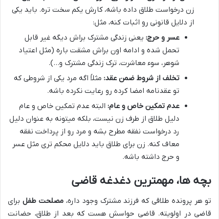
زن درخواست طلاق داده باشه، کارش یکم سخت تره. باید یکی
از دلایل قانونی رو اثبات کنه، مثل:
عسر و حرج:
یعنی زندگی مشترک براش دیگه غیر قابل
تحمل شده و ادامه اون براش مشقت باره (مثل اعتیاد
شوهر، سوء معاشرت، ترک زندگی مشترک و…).
تخلف از شروط ضمن عقد:
مثلاً اگه مرد یکی از شروطی که
تو عقدنامه امضا کرده رو رعایت نکرده باشه.
عدم تمکین خاص و عام:
البته عدم تمکین خاص و عام
دلیل طلاق از طرف زن نیست، بلکه میتونه به عنوان دلیل
رد درخواست نفقه مطرح بشه و مرد رو از پرداخت نفقه
معاف کنه. زن برای طلاق باید دلایل محکم تری مثل عسر
و حرج داشته باشه.
بچه ها، مهمترین دغدغه قاضی
تو هر پرونده طلاقی که فرزند مشترک وجود داره،
مصلحت طفل
برای
قاضی در اولویته. قاضی حواسش هست که بعد از طلاق، حضانت