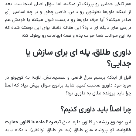
هم تلخی جدایی رو پررنگ تر میکنه. اما سؤال اصلی اینجاست: بعد
از اینکه داورها نظرشون رو دادن، قاضی چطور و بر چه اساسی رأی
صادر میکنه؟ آیا حرف داورها رو دربست قبول میکنه یا خودش هم
بررسی های دیگه ای داره؟ این مقاله دقیقا برای این نوشته شده که
به این سوالات شما جواب بده و همه ابهامات رو برطرف کنه.
داوری طلاق، پله ای برای سازش یا
جدایی؟
قبل از اینکه برسیم سراغ قاضی و تصمیماتش، لازمه یه کوچولو در
مورد خود داوری صحبت کنیم. شاید براتون سوال پیش بیاد که اصلاً
چرا باید پرونده طلاق به داوری بره؟
چرا اصلاً باید داوری کنیم؟
این موضوع ریشه در قانون داره. طبق
تبصره ۲ ماده ۱۰ قانون حمایت
خانواده
، تو پرونده های طلاق (به جز طلاق توافقی)، دادگاه باید