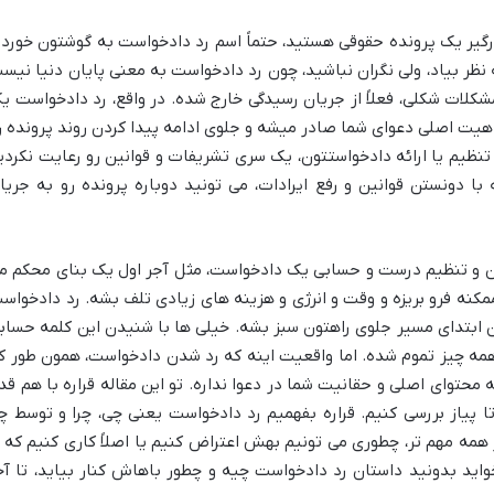
 درگیر یک پرونده حقوقی هستید، حتماً اسم رد دادخواست به گوشتون خورده
 نظر بیاد، ولی نگران نباشید، چون رد دادخواست به معنی پایان دنیا نیس
شکلات شکلی، فعلاً از جریان رسیدگی خارج شده. در واقع، رد دادخواست ی
هیت اصلی دعوای شما صادر میشه و جلوی ادامه پیدا کردن روند پرونده ر
 تنظیم یا ارائه دادخواستتون، یک سری تشریفات و قوانین رو رعایت نکردی
با دونستن قوانین و رفع ایرادات، می تونید دوباره پرونده رو به جریا
ن و تنظیم درست و حسابی یک دادخواست، مثل آجر اول یک بنای محکم م
ممکنه فرو بریزه و وقت و انرژی و هزینه های زیادی تلف بشه. رد دادخواس
ن ابتدای مسیر جلوی راهتون سبز بشه. خیلی ها با شنیدن این کلمه حساب
همه چیز تموم شده. اما واقعیت اینه که رد شدن دادخواست، همون طور ک
محتوای اصلی و حقانیت شما در دعوا نداره. تو این مقاله قراره با هم قد
ا پیاز بررسی کنیم. قراره بفهمیم رد دادخواست یعنی چی، چرا و توسط چ
همه مهم تر، چطوری می تونیم بهش اعتراض کنیم یا اصلاً کاری کنیم که ا
ید بدونید داستان رد دادخواست چیه و چطور باهاش کنار بیاید، تا آخ