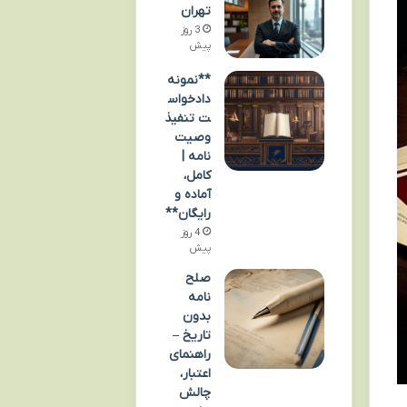
تهران
3 روز
پیش
**نمونه
دادخواس
ت تنفیذ
وصیت
نامه |
کامل،
آماده و
رایگان**
4 روز
پیش
صلح
نامه
بدون
تاریخ –
راهنمای
اعتبار،
چالش