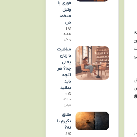
فوری با
وکیل
متخص
ص
1
ه
هفته
پیش
ن
ت
مباشرت
با زنان
ی
یعنی
چه؟ هر
آنچه
ل
باید
ن
بدانید
2
ق
هفته
پیش
طلاق
بگیرم یا
نه؟
ر
2