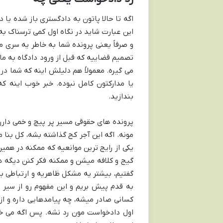
اگه تا حالا پاتون به دادگستری باز شده یا
این عبارت شاید در نگاه اول کمی ترسناک به
و صرفاً یعنی پرونده شما به خاطر یه سری م
تصمیم قضاییه که قبل از ورود دادگاه به ما
می گیره. معمولاً هم دلیلش اینه که شما در
یا مدارکتون کامل نبوده. خبر خوب اینه که 
بندازید.
پرونده های حقوقی مسیر پر پیچ و خمی دار
مونه. اگه این آجر کج گذاشته بشه، کل بنا 
یکی از رایج ترین موانعیه که ممکنه در همی
گیج و کلافه میشن و ممکنه فکر کنن دیگه 
گفتیم، بیشتر یه مشکل ظاهریه و ارتباطی به 
به قدم پیش بریم و این مفهوم رو از سیر ت
کسانی صادر میشه، چه پیامدهایی داره و از 
اول دادخواست مون رد نشه. پس اگه می خوا