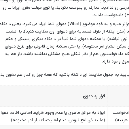
مشکلات ظاهری و شکلی دادخواست شما گیر میده. یعنی فرم تون رو درست
ادرسی رو ندادید، مدارک رو پیوست نکردید، یا توی مهلت مقرر، ایرادات رو
اما قرار رد دعوی یه پله فراتر میره و به خود موضوع (What) دعوای شما ایراد می گیره. یعنی دادگاه
د (مثل اینکه از طرف همسایه برای دعوای اون شکایت کنید)، یا اهلیت
 تون نباشه)، یا ممکنه دعوای شما قبلاً در دادگاه دیگری رسیدگی و حکم
یگن اعتبار امر مختومه). یا حتی ممکنه زمان قانونی برای طرح دعوای
گه دادخواستتون هم از نظر شکلی هیچ مشکلی نداشته باشه، باز هم یه
وع وجود داره.
یایید یه جدول مقایسه ای داشته باشیم که همه چیز رو کنار هم نشون بده
قرار رد دعوی
دادخواست
ایراد به موانع ماهوی یا عدم وجود شرایط اساسی اقامه دعوا
هزینه)
(مانند ذی نفع نبودن، عدم اهلیت، اعتبار امر مختومه)