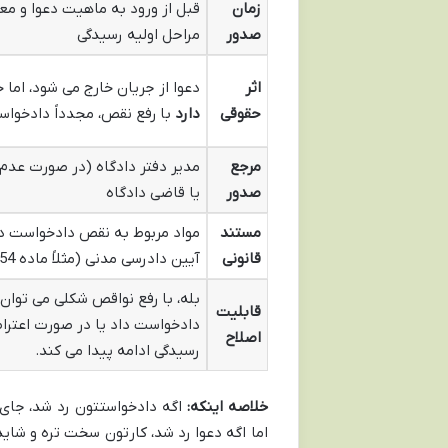
زمان
قبل از ورود به ماهیت دعوا و معمو
صدور
مراحل اولیه رسیدگی
اثر
دعوا از جریان خارج می شود، اما 
حقوقی
دارد
با رفع نقص، مجدداً دادخوا
مرجع
مدیر دفتر دادگاه (در صورت عدم
صدور
یا قاضی دادگاه
مستند
مواد مربوط به نقص دادخواست در
قانونی
آیین دادرسی مدنی (مثلاً ماده 54)
بله، با رفع نواقص شکلی می توان 
قابلیت
دادخواست داد یا در صورت اعتراض
اصلاح
رسیدگی ادامه پیدا می کند.
خلاصه اینکه:
اگه دادخواستتون رد شد، جای 
اما اگه دعوا رد شد، کارتون سخت تره و شای