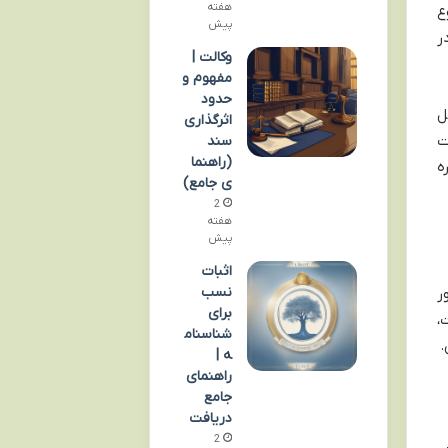
هفته
ع
پیش
ر
وکالت |
مفهوم و
حدود
ل
اثرگذاری
ت
سند
(راهنما
ه
ی جامع)
2
هفته
پیش
اثبات
نسب
ر
برای
،
شناسنام
.
ه |
راهنمای
جامع
دریافت
2