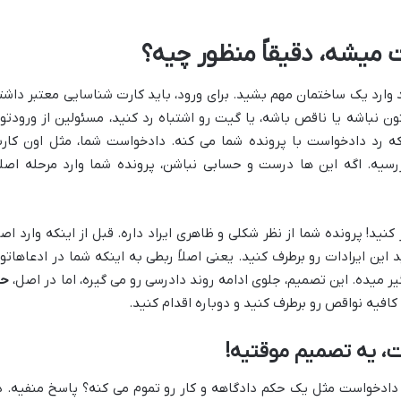
 میشه، دقیقاً منظور چیه؟
 وارد یک ساختمان مهم بشید. برای ورود، باید کارت شناسایی معتبر داشت
ون نباشه یا ناقص باشه، یا گیت رو اشتباه رد کنید، مسئولین از ورودتو
که رد دادخواست با پرونده شما می کنه. دادخواست شما، مثل اون کار
رسیه. اگه این ها درست و حسابی نباشن، پرونده شما وارد مرحله اصل
کنید! پرونده شما از نظر شکلی و ظاهری ایراد داره. قبل از اینکه وارد اص
 این ایرادات رو برطرف کنید. یعنی اصلاً ربطی به اینکه شما در ادعاهاتو
یر میده. این تصمیم، جلوی ادامه روند دادرسی رو می گیره، اما در اصل،
ح
 کافیه نواقص رو برطرف کنید و دوباره اقدام کنید.
، یه تصمیم موقتیه!
د دادخواست مثل یک حکم دادگاهه و کار رو تموم می کنه؟ پاسخ منفیه. د