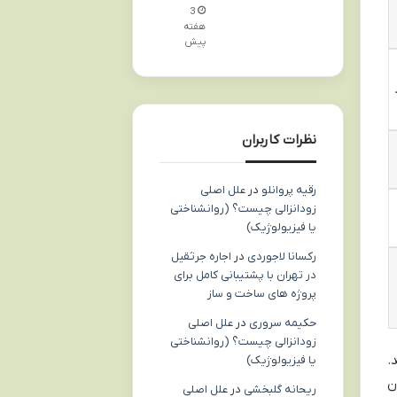
3
هفته
پیش
نظرات کاربران
رقیه پروانلو
در
علل اصلی
زودانزالی چیست؟ (روانشناختی
یا فیزیولوژیک)
رکسانا لاجوردی
در
اجاره جرثقیل
در تهران با پشتیبانی کامل برای
پروژه های ساخت و ساز
حکیمه سروری
در
علل اصلی
زودانزالی چیست؟ (روانشناختی
.
یا فیزیولوژیک)
ن
ریحانه گلبخشی
در
علل اصلی