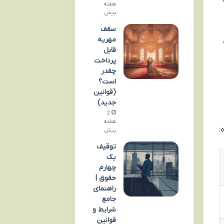
هفته
پیش
سقف
مهریه
قابل
پرداخت
چقدر
است؟
(قوانین
جدید)
2
هفته
:
پیش
توقیف
یک
چهارم
حقوق |
راهنمای
جامع
شرایط و
قوانین