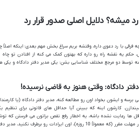
د میشه؟ دلایل اصلی صدور قرار رد
 فرقی با رد دعوی داره، وقتشه بریم سراغ بخش مهم بعدی: اینکه اصلاً چر
 حکم یه نقشه راه رو داره که بهتون کمک می کنه از افتادن تو چاه ر
نه توسط دو مرجع مختلف شناسایی بشن: یکی مدیر دفتر دادگاه و یکی ه
 برسه و ایشون بخواد اون رو مطالعه کنه، مدیر دفتر دادگاه (یا کارمندا
یندازن. کارشون اینه که ببینن آیا حداقل های قانونی برای تنظیم ی
قل ها رعایت نشده باشه، یه اخطار رفع نقص براتون می فرستن که تو
میگن دقیقاً کجای کار ایراد داره. اگه شما در مهلت مقرر (که معمولاً 10 روزه)، اون ایرادات رو برطرف نکنید، مدیر 