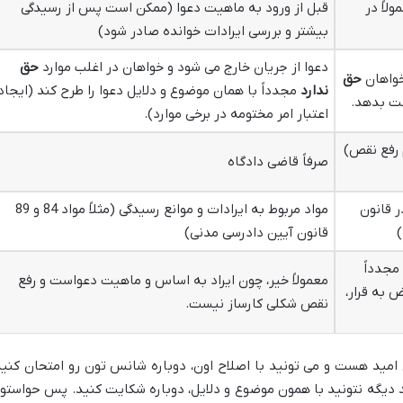
لاً در
قبل از ورود به ماهیت دعوا (ممکن است پس از رسیدگی
بیشتر و بررسی ایرادات خوانده صادر شود)
دعوا از جریان خارج می شود و خواهان در اغلب موارد
حق
خواهان
حق
ندارد
مجدداً با همان موضوع و دلایل دعوا را طرح کند (ایجاد
ست بدهد.
اعتبار امر مختومه در برخی موارد).
 رفع نقص)
صرفاً قاضی دادگاه
 قانون
مواد مربوط به ایرادات و موانع رسیدگی (مثلاً مواد 84 و 89
قانون آیین دادرسی مدنی)
مجدداً
معمولاً خیر، چون ایراد به اساس و ماهیت دعواست و رفع
 به قرار،
نقص شکلی کارساز نیست.
امید هست و می تونید با اصلاح اون، دوباره شانس تون رو امتحان کنید
د دیگه نتونید با همون موضوع و دلایل، دوباره شکایت کنید. پس حواستو