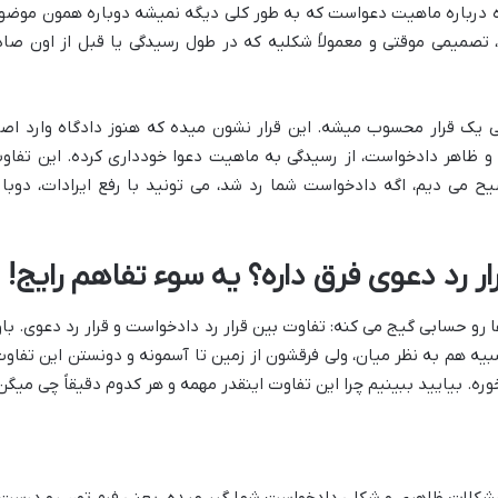
 درباره ماهیت دعواست که به طور کلی دیگه نمیشه دوباره همون موضو
، تصمیمی موقتی و معمولاً شکلیه که در طول رسیدگی یا قبل از اون صاد
 یک قرار محسوب میشه. این قرار نشون میده که هنوز دادگاه وارد اص
 و ظاهر دادخواست، از رسیدگی به ماهیت دعوا خودداری کرده. این تفاو
 می دیم، اگه دادخواست شما رد شد، می تونید با رفع ایرادات، دوبار
رار رد دعوی فرق داره؟ یه سوء تفاهم رایج!
 رو حسابی گیج می کنه: تفاوت بین قرار رد دادخواست و قرار رد دعوی. باو
 شبیه هم به نظر میان، ولی فرقشون از زمین تا آسمونه و دونستن این تفاوت
ه. بیایید ببینیم چرا این تفاوت اینقدر مهمه و هر کدوم دقیقاً چی میگن