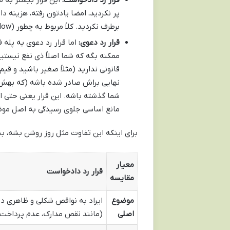
قرار رد دادخواست:
این قرار بیشتر به 
پر نکردید، امضا یادتون رفته، هزینه د
برطرف نکردید. کلاً مربوط به چطور (How) دادخواست دادید.
قرار رد دعوی:
ممکنه بگه که شما اصلاً ذی نفع نیستی
قانونی ندارید (مثلاً صغیر باشید و قیم
نهایی براش صادر شده باشه (که بهش م
شما گذشته باشه. این قرار یعنی حتی ا
مانع اساسی جلوی رسیدگی به اصل موض
برای اینکه این تفاوت مثل روز روشن بشه، ب
معیار
قرار رد دادخواست
مقایسه
موضوع
ایراد به نواقص شکلی و ظاهری 
اصلی
(مانند نقص مدارک، عدم پرداخت 