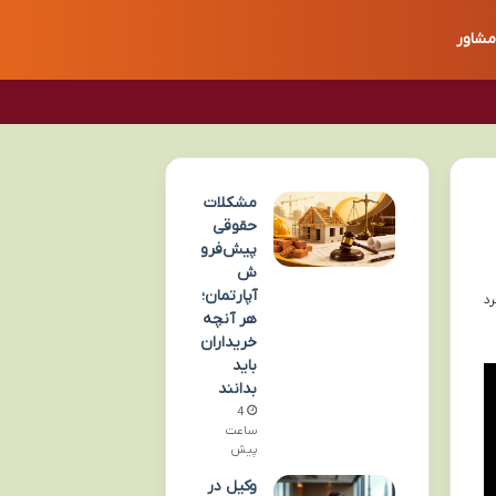
مشاور
مشکلات
حقوقی
پیش‌فرو
ش
آپارتمان؛
هر آنچه
خریداران
باید
بدانند
4
ساعت
پیش
وکیل در