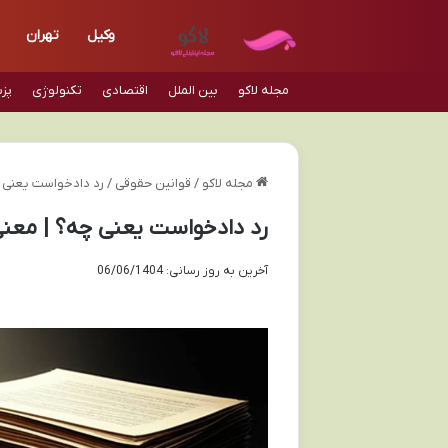
وکیل
تهران
مجله لاکو
بین الملل
اقتصادی
تکنولوژی
پز
مجله لاکو
/
قوانین حقوقی
/
رد دادخواست یعنی چه
رد دادخواست یعنی چه؟ | معنی،
آخرین به روز رسانی: 06/06/1404