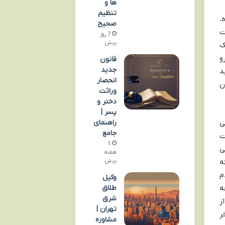
ها و
تنظیم
.
صحیح
ت
7 روز
پیش
ک
و
قانون
جدید
د
انحصار
ن
وراثت
دختر و
پسر |
راهنمای
ی
جامع
ت
1
ی
هفته
پیش
ه
م
وکیل
طلاق
ه
شرق
ز
تهران |
ر
مشاوره