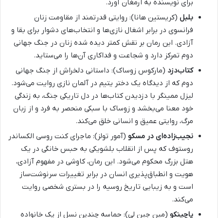
برای نویسنده به ارمغان آورد.
بلبل
(کریستین هانا): روایتی قدرتمند از مقاومت زنان
فرانسوی در برابر اشغال نازی‌ها و انتخاب‌های دشوار برای بقا و
آزادی. این رمان بر نقش کمتر دیده شده زنان در جنگ جهانی
دوم تمرکز دارد و شجاعت و فداکاری آن‌ها را می‌ستاید.
کتاب‌دزد
(مارکوس زوساک): داستانی دلخراش از جنگ جهانی
دوم که از دیدگاه یک دختر یتیم در آلمان نازی روایت می‌شود.
لیزل ممینگر با دزدیدن کتاب‌ها در دل تاریکی جنگ، به زندگی
خود معنا می‌بخشد و زوساک با سبکی منحصر به فرد و از زبان
مرگ، روایتی عمیق و انسانی خلق می‌کند.
نجیب‌زاده‌ای در مسکو
(آمور تولز): ماجرای کنت روسی الکساندر
روستوف که پس از انقلاب بلشویکی به حبس خانگی در یک
هتل بزرگ محکوم می‌شود. این رمان، کاوشی در مفهوم آزادی،
هویت و انطباق‌پذیری انسان در برابر تغییرات سرنوشت‌ساز
است و به زیبایی تاریخ روسیه را در بستری شخصی روایت
می‌کند.
پاچینکو
(مین جین لی): حماسه چندین نسل از یک خانواده