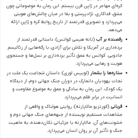
کره‌ای مهاجر در ژاپن قرن بیستم. این رمان به موضوعاتی چون
عشق، فداکاری، نژادپرستی و بقا در میان چالش‌های هویتی
می‌پردازد و تصویری قدرتمند از تاریخ روابط کره و ژاپن ارائه
می‌دهد.
رقصنده بر آب
(تانه هیسی کواتس): داستانی قدرتمند از
برده‌داری در آمریکا و تلاش برای آزادی، با رگه‌هایی از رئالیسم
جادویی. کواتس به عمق تأثیر برده‌داری بر نسل‌ها و جستجوی
هویت و رهایی می‌پردازد.
ستاره‌ها را بشمار
(لوییس لوری): داستان شجاعت یک ملت در
نجات یهودیان دانمارک در دوران جنگ جهانی دوم، از دیدگاه
یک کودک. این رمان به سادگی و عمق به موضوع مقاومت و
انسانیت در برابر ظلم می‌پردازد.
قربانی
(کورتزیو مالاپارته): روایتی هولناک و واقعی از
مشاهدات مستقیم نویسنده از جبهه‌های جنگ جهانی دوم و
خشونت‌های آن. مالاپارته با جزئیاتی تکان‌دهنده، به ماهیت
جنگ و تأثیر آن بر روان انسان می‌پردازد.