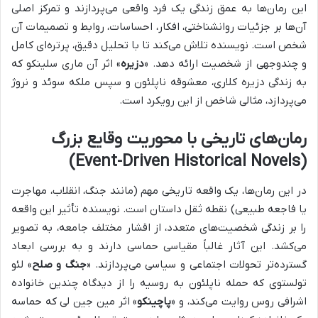
این رمان‌ها به عمق زندگی یک فرد واقعی می‌پردازند و تمرکز اصلی
آن‌ها بر جزئیات روانشناختی، افکار، احساسات، روابط و تصمیمات آن
شخص است. نویسنده تلاش می‌کند تا با تحلیل دقیق، پرتره‌ای کامل
و چندوجهی از شخصیت ارائه دهد. «
دزیره
» اثر آن ماری سلینکو که
به زندگی دزیره کلاری، معشوقه ناپلئون و سپس ملکه سوئد و نروژ
می‌پردازد، مثالی شاخص از این رویکرد است.
رمان‌های تاریخی با محوریت وقایع بزرگ
(Event-Driven Historical Novels)
در این رمان‌ها، یک واقعه تاریخی مهم (مانند جنگ، انقلاب، مهاجرت
یا فاجعه طبیعی) نقطه ثقل داستان است. نویسنده تأثیر این واقعه
را بر زندگی شخصیت‌های متعدد، از اقشار مختلف جامعه، به تصویر
می‌کشد. این آثار غالباً مقیاسی حماسی دارند و به بررسی ابعاد
گسترده‌تر تحولات اجتماعی و سیاسی می‌پردازند. «
جنگ و صلح
» لئو
تولستوی که حمله ناپلئون به روسیه را از دیدگاه چندین خانواده
اشرافی روس روایت می‌کند، و «
پاچینکو
» اثر مین جین لی که حماسه