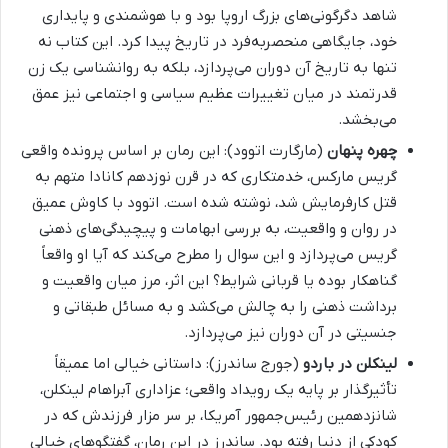
شاهد دگرگونی‌های بزرگ اروپا بود و با هوشمندی و پایداری
خود، جایگاهی منحصربه‌فرد در تاریخ پیدا کرد. این کتاب نه
تنها به تاریخ آن دوران می‌پردازد، بلکه به روانشناسی یک زن
قدرتمند در میان تغییرات عظیم سیاسی و اجتماعی نیز عمق
می‌بخشد.
چهره پنهان
(مارگارت اتوود): این رمان بر اساس پرونده واقعی
گریس مارکس، خدمتکاری که در قرن نوزدهم کانادا متهم به
قتل کارفرمایش شد، نوشته شده است. اتوود با کاوش عمیق
در روان و واقعیت، به بررسی ابهامات و پیچیدگی‌های ذهنی
گریس می‌پردازد و این سوال را مطرح می‌کند که آیا او واقعاً
گناهکار بوده یا قربانی شرایط؟ این اثر، مرز میان واقعیت و
برداشت ذهنی را به چالش می‌کشد و به مسائل طبقاتی و
جنسیتی در آن دوران نیز می‌پردازد.
لینکلن در باردو
(جورج ساندرز): داستانی خیالی اما عمیقاً
تأثیرگذار بر پایه یک رویداد واقعی؛ عزاداری آبراهام لینکلن،
شانزدهمین رئیس‌جمهور آمریکا، بر سر مزار فرزندش که در
کودکی از دنیا رفته بود. ساندرز در این رمان، گفتگوهای خیالی