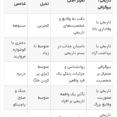
تاریخی/
تمرکز اصلی
تخیل
شاخص
بیوگرافی
دقت به وقایع و
تاریخی با
شخصیت‌های
کمترین
سینوهه
وفاداری بالا
تاریخی
دختری با
تاریخی با
داستان جذاب در
متوسط تا
گوشواره
برداشت آزاد
بستر تاریخی
زیاد
مروارید
بیوگرافی
روانشناسی و
متوسط
متمرکز بر
جزئیات زندگی یک
(برای پر
دزیره
شخصیت
فرد واقعی
کردن خلأ)
تاریخی با
جنگ و
تأثیر یک واقعه
محوریت
متوسط
صلح،
تاریخی بر افراد
وقایع بزرگ
پاچینکو
تاریخی