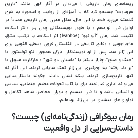
ریشه‌های رمان تاریخی را می‌توان در آثار کهن مانند “تاریخ
هرودوت” جستجو کرد که با آمیزه‌ای از روایت و اسطوره به شرح
گذشته می‌پرداخت. با این حال، شکل مدرن رمان تاریخی عمدتاً در
اوایل قرن نوزدهم و با ظهور نویسندگانی چون سِر والتر اسکات
تثبیت شد. رمان “آیوانهو” (Ivanhoe) اثر اسکات، با ترکیب عشق،
ماجراجویی و وقایع تاریخی در انگلستان قرون وسطی، الگویی برای
این ژانر شد. پس از او، نویسندگان بزرگی همچون لئو تولستوی با
“جنگ و صلح”، چارلز دیکنز با “داستان دو شهر” و مارگارت میچل با
“بر باد رفته” به اوج‌گیری این ژانر کمک شایانی کردند. این آثار نه
تنها تاریخ‌سازی کردند، بلکه نشان دادند چگونه داستان‌سرایی
می‌تواند ابزاری قدرتمند برای بازتاب تحولات عظیم اجتماعی، سیاسی
و انسانی باشد و تا قرن بیستم و دوران معاصر، شاهد تکامل و
نوآوری‌های بیشتری در این ژانر بوده‌ایم.
رمان بیوگرافی (زندگی‌نامه‌ای) چیست؟
داستان‌سرایی از دل واقعیت