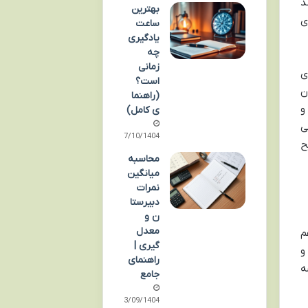
د
بهترین
ی
ساعت
یادگیری
چه
زمانی
ی
است؟
ن
(راهنما
و
ی کامل)
ی
07/10/1404
ح
محاسبه
میانگین
نمرات
دبیرستا
ن و
معدل
م
گیری |
و
راهنمای
ه
جامع
13/09/1404