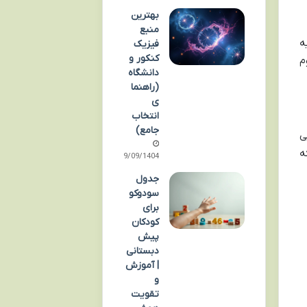
بهترین
منبع
ه
فیزیک
کنکور و
م
دانشگاه
(راهنما
ی
انتخاب
جامع)
ی
ه
09/09/1404
جدول
سودوکو
برای
کودکان
پیش
دبستانی
| آموزش
و
تقویت