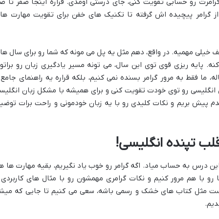
گرامرت رو حسابی تقویت کنی، جای درستی اومدی. قراره اینجا صفر تا ص
 از گرامر پیچیده اش گرفته تا تکنیک های خفن برای تقویت مهارت ها
 خیلی مهمیه. در واقع، دهم مثل یه پل می مونه که شما رو برای سال ها
کنه. پایه ریزی قوی توی این سال، می تونه مسیر یادگیری زبان رو براتو
ه، ما فقط به مرور گرامر بسنده نمی کنیم، بلکه قراره یه راهنمای جامع 
ن انگلیسی رو توی خودت تقویت کنی و برای همیشه با مشکل زبان انگلیس
م پیش بریم و نکات کلیدی رو با یه زبان خودمونی و راحت برات توضی
قلب تپنده انگلیسی!
ن درس به حساب میاد. اگه گرامر رو خوب یاد نگیریم، بقیه مهارت ها ه
 با هم مرور کنیم و نکات گرامری مهمشون رو با مثال های کاربردی 
نیست مثل کتاب های خشک و رسمی باشه، سعی می کنیم تا جایی که میش
دیم.