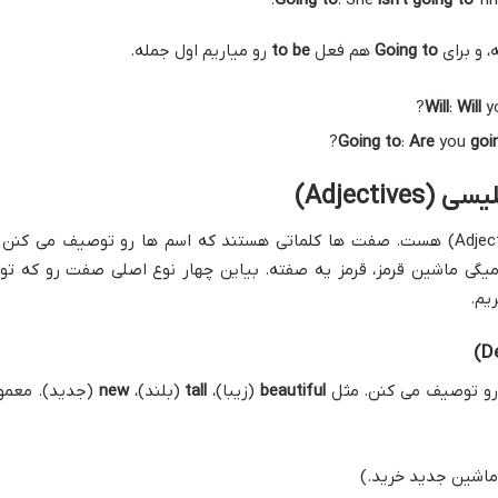
، و برای
Going to
هم فعل
to be
رو میاریم اول جمله.
Will
:
Will
yo
Going to
:
Are
you
goi
Adjecti)
درس دوم زبان دهم در مورد صفات (Adjectives) هست. صفت ها کلماتی هستند که اسم ها رو توصیف می کنن
میگی ماشین قرمز، قرمز یه صفته. بیاین چهار نوع اصلی صفت رو که تو
یم.
ی رو توصیف می کنن. مثل
beautiful
(زیبا)،
tall
(بلند)،
new
(جدید). معمولا