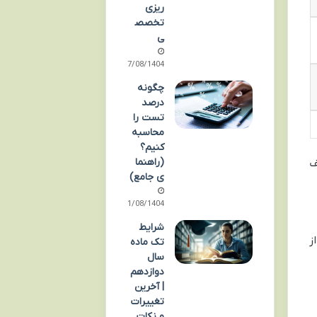
ریزی
تخصص
ی
17/08/1404
چگونه
درصد
تست را
محاسبه
کنیم؟
(راهنما
ف
ی جامع)
11/08/1404
شرایط
ز
تک ماده
سال
دوازدهم
| آخرین
تغییرات
و نکات