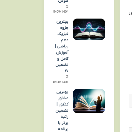
هوش
05/09/1404
ش
بهترین
جزوه
فیزیک
دهم
ریاضی |
آموزش
کامل و
تضمین
۲۰
18/08/1404
بهترین
مشاور
کنکور |
تضمین
رتبه
برتر با
برنامه