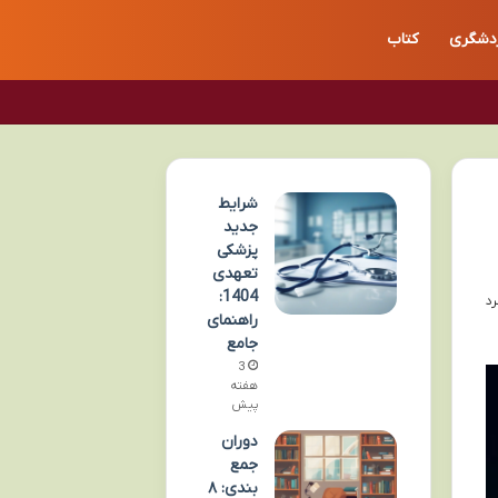
دشگری
کتاب
شرایط
جدید
پزشکی
تعهدی
1404:
راهنمای
جامع
3
هفته
پیش
دوران
جمع
بندی: ۸