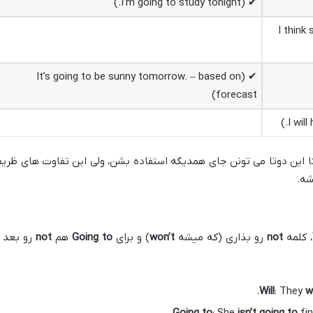
✔ (I’m going to study tonight.)
✔ (I think
✔ (It’s going to be sunny tomorrow. – based on
forecast)
تا این دوتا می تونن جای همدیگه استفاده بشن، ولی این تفاوت های ظری
شه.
، کلمه
not
رو بذاری (که میشه
won’t
) و برای
Going to
هم
not
رو بعد ا
Will
: They
w
Going to
: She
isn’t going to
fin