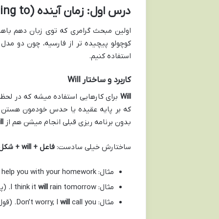
درس اول: زمان آینده (Future Tenses –
ing to
اولین مبحث گرامری که توی زبان دهم باها
کوچولو پیچیده تر از فارسیه، چون دو مدل ر
استفاده کنیم.
کاربرد و ساختار
Will
Will
برای کارهایی استفاده میشه که در لحظ
که بر پایه عقیده یا حدس خودمون هستن و
بدون برنامه ریزی قبلی انجام میشن هم از
ll
ساختارش خیلی سادست:
فاعل + will + شکل ساده فعل
مثال: I
help you with your homework. (همین الان تصمیم گرفتم کمکت کنم)
مثال: I think it
rain tomorrow. (پیش بینی بدون شواهد قوی)
will
مثال: Don’t worry, I
call you. (قول دادن)
will