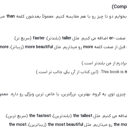
وایم دو تا چیز رو با هم مقایسه کنیم. معمولاً بعدشون کلمه
than
میا
خر صفت
-er
اضافه می کنیم. مثل
taller
(بلندتر)،
faster
(سریع تر).
: قبل از صفت کلمه
more
رو میذاریم. مثل
more beautiful
(زیباتر)،
more
m
زی توی یه گروه، بهترین، بزرگترین، یا خاص ترین ویژگی رو داره. معمولا
افه می کنیم. مثل
the tallest
(بلندترین)،
the fastest
(سریع ترین).
the mo
رو میذاریم. مثل
the most beautiful
(زیباترین)،
the most