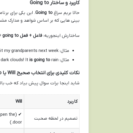
کاربرد و ساختار
Going to
حالا بریم سراغ
Going to
. این یکی برای برنا
بینی هایی که بر اساس شواهد و مدارک مشخصی
ساختارش اینجوریه:
فاعل + فعل to be (am/is/are) + going to + شکل ساده فعل
مثال: I
visit my grandparents next week. (برنامه ریزی 
مثال: Look at those dark clouds! It
rain. (پیش بینی بر اساس شواهد)
is going to
نکات کلیدی برای انتخاب صحیح
Will
یا
o
شاید اینجا برات سوال پیش بیاد که خب بالا
کاربرد
Will
ll open the
تصمیم در لحظه صحبت
door.)