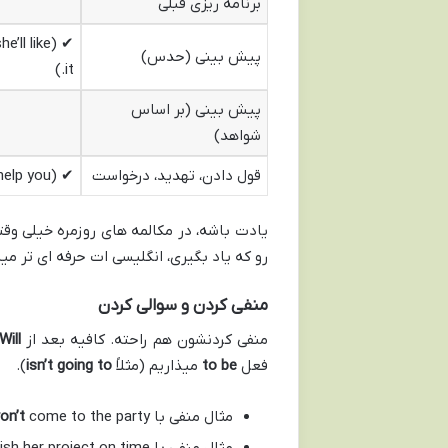
برنامه ریزی قبلی
 she’ll like
پیش بینی (حدس)
it.)
پیش بینی (بر اساس
شواهد)
قول دادن، تهدید، درخواست
✔ (I will help you.)
یادت باشه، در مکالمه های روزمره خیلی وق
رو که یاد بگیری، انگلیسی ات حرفه ای تر می
منفی کردن و سوالی کردن
منفی کردنشون هم راحته. کافیه بعد از
Will
فعل
to be
میذاریم (مثلاً
isn’t going to
).
مثال منفی با
come to the party.
on’t
مثال منفی با
ish her project on time.