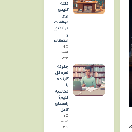
نکته
کلیدی
برای
موفقیت
در کنکور
و
امتحانات
4
هفته
پیش
چگونه
نمره کل
کارنامه
را
محاسبه
کنیم؟
راهنمای
کامل
4
هفته
ی
پیش