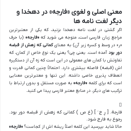
معنی اصلی و لغوی «فارجه» در دهخدا و
دیگر لغت نامه ها
اگر گشتی در لغت نامه دهخدا بزنید، که یکی از معتبرترین
مراجع زبان فارسی است، متوجه می شوید که
«فارجه»
(با حرف
«ر» در وسط و کسره زیر آن) به معنای
کمانی که زهش از قبضه
دور بود
آمده است. یعنی چی؟ یعنی یک نوع خاص از کمان، که
تفاوتش با کمان های معمولی در این است که زه آن از دستگیره
اش (قبضه) فاصله بیشتری دارد. احتمالاً چنین کمانی قدرت و
انعطاف پذیری خاصی داشته. این تنها و معتبرترین معنایی
است که برای کلمه
«فارجه»
به صورت مستقل و بدون ارتباط با
ترکیب های دیگر، در منابع معتبر فارسی پیدا می کنید.
فارجة. [ رِ ج َ ] (ع ص ) کمانی که زهش از قبضه دور بود.
رجوع به فارج شود.
حالا شاید بپرسید این کلمه اصلاً ریشه اش از کجاست؟
«فارجه»