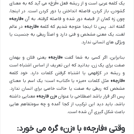
یک کلمه عربی است و از ریشه فعل «فَرَجَ» می آید که به معنای
گشودن، باز کردن، فاصله انداختن یا دور کردن است. در اینجا،
چون زه کمان از قبضه دور شده و فاصله گرفته، به آن
«فارجه»
گفته اند. پس تا اینجا متوجه شدیم که کلمه
«فارجه»
در عالم
لغت، یک معنی مشخص و فنی دارد و اصلاً ربطی به جنسیت یا
ویژگی های انسانی ندارد.
بنابراین، اگر کسی به شما گفت
«فارجه»
یعنی فلان و بهمان
صفت برای یک زن، بدانید که این تعریف از اساس اشتباه است
و ریشه در کژفهمی یا اشتباه گرفتن کلمات دارد. خود کلمه
«فارجه»
مثل کلمات «میز» یا «کتاب» است؛ یک اسم با معنای
مشخص که ربطی به صفت یا حالت خاصی برای انسان ندارد.
پس اگر قرار باشد اصطلاحی با عنوان
«زن فارجه»
معنایی داشته
باشد، باید دید این ترکیب از کجا آمده و چه سوءتفاهم هایی
باعث شکل گیری آن شده است.
وقتی «فارجه» با «زن» گره می خورد: