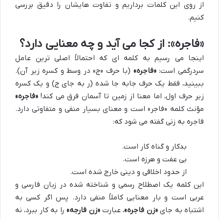
از روی این کلمات برداریم و تفاوت هایشان را دقیق بررسی
کنیم.
«فاجره»: از کجا می آید و چه معنایی دارد؟
اینجا می رسیم به کلمه ای که احتمالاً اصلی ترین عامل
سردرگمی است:
«فاجره»
(با حرف «ج» در وسط و کسره زیر آن).
ببینید، فقط یک حرف جابه جا شده (ر به جای ج) و یک کسره
زیر حرف اول، اما معنا از زمین تا آسمان فرق می کند!
«فاجره»
مؤنث کلمه «فاجر» است و معنای بسیار منفی و متفاوتی دارد.
فاجره به زنی گفته می شود که:
بدکار و گناه کار است.
بی عفت و هرزه است.
از حدود اخلاقی و دینی خارج شده است.
این کلمه یک اصطلاح رسمی و شناخته شده در زبان فارسی و
عربی است و بار معنایی کاملاً منفی دارد. پس اگر کسی به
اشتباه به جای
«زن فاجره»
، عبارت
«زن فارجه»
را به کار ببرد، نه