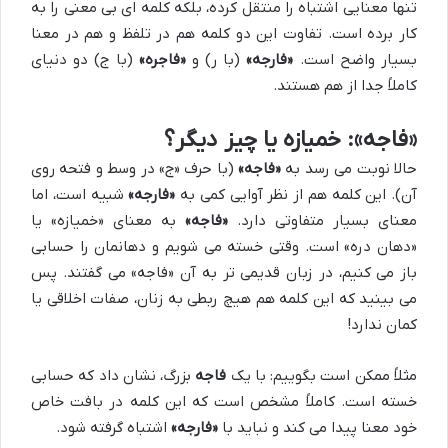
تنها معنایی اشتباه را منتقل کرده، بلکه کلمه ای بی معنی را به
کار برده است. تفاوت این دو کلمه هم در تلفظ و هم در معنا
بسیار واضح است.
«فارجه»
(با ر) و
«فاجره»
(با ج) دو دنیای
کاملاً جدا از هم هستند.
«فاجه»: خمیازه یا چیز دیگر؟
حالا نوبت می رسد به
«فاجه»
(با حرف «ج» در وسط و فتحه روی
آن). این کلمه هم از نظر آوایی کمی به
«فارجه»
شبیه است، اما
معنای بسیار متفاوتی دارد.
«فاجه»
به معنای «خمیازه» یا
«دهان دره» است. وقتی خسته می شویم و دهانمان را حسابی
باز می کنیم، در زبان قدیمی تر به آن «فاجه» می گفتند. پس
می بینید که این کلمه هم هیچ ربطی به زنان، صفات اخلاقی یا
کمان ندارد!
مثلاً ممکن است بگوییم: با یک
فاجه
بزرگ، نشان داد که حسابی
خسته است. کاملاً مشخص است که این کلمه در بافت خاص
خود معنا پیدا می کند و نباید با
«فارجه»
اشتباه گرفته شود.