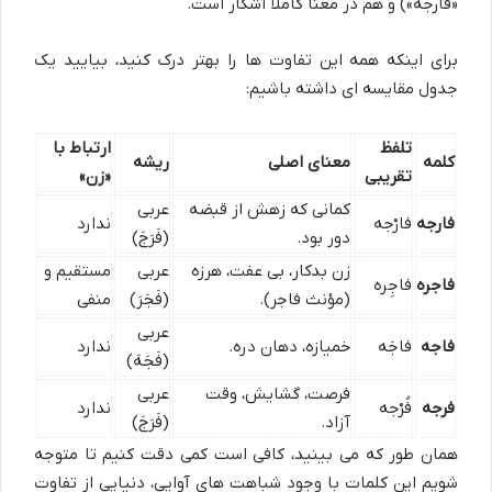
«فارجه») و هم در معنا کاملاً آشکار است.
برای اینکه همه این تفاوت ها را بهتر درک کنید، بیایید یک
جدول مقایسه ای داشته باشیم:
تلفظ
ارتباط با
کلمه
معنای اصلی
ریشه
تقریبی
«زن»
کمانی که زهش از قبضه
عربی
فارجه
فارْجه
ندارد
دور بود.
(فَرَجَ)
زن بدکار، بی عفت، هرزه
عربی
مستقیم و
فاجره
فاجِره
(مؤنث فاجر).
(فَجَرَ)
منفی
عربی
فاجه
فاجَه
خمیازه، دهان دره.
ندارد
(فَجَهَ)
فرصت، گشایش، وقت
عربی
فرجه
فُرْجه
ندارد
آزاد.
(فَرَجَ)
همان طور که می بینید، کافی است کمی دقت کنیم تا متوجه
شویم این کلمات با وجود شباهت های آوایی، دنیایی از تفاوت