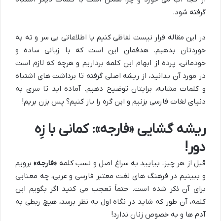
گرفته شود.
در این مقاله قرار نیست لفاظی کنیم یا اطلاعاتی بی سر و ته به
خوردتان بدهیم. هدفمان این است که با زبانی ساده و
خودمانی، پرده از ابهام این کلمه برداریم و هرچه که لازم است
در مورد آن بدانید، از ریشه اصلی گرفته تا برداشت های اشتباه
و کلمات مشابه، برایتان توضیح دهیم. آماده اید تا سری به
دنیای لغات فارسی بزنیم و این گره را باز کنیم؟ پس بزن بریم!
ریشه گشایی «فارجه»: کمانی با زِه
دور!
قبل از هر چیز، بیایید به سراغ اصل و نسب کلمه
«فارجه»
برویم
و ببینیم در فرهنگ های لغت معتبر فارسی و عربی، چه معنایی
برای آن ذکر شده است. حتماً تعجب می کنید اگر بگویم این
کلمه، آن طور که شاید در نگاه اول به نظر برسد، هیچ ربطی به
آدم ها و به خصوص زنان ندارد!