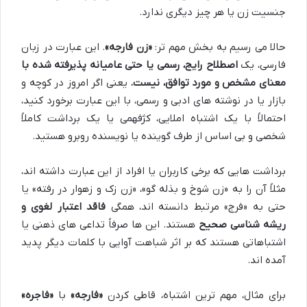
جنسیت زن یا هر چیز دیگری ندارد.
حالا می رسیم به بخش مهم تر:
«زن فارجه»
. این عبارت در زبان
فارسی، یک
اصطلاح رایج، رسمی یا حتی عامیانه پذیرفته شده با
معنای مشخص و مورد توافق، نیست.
یعنی اگر امروز در کوچه و
بازار یا در نوشته های ادبی و رسمی، با این عبارت برخورد کنید،
احتمالاً با یک اشتباه املایی، کژفهمی یا یک برداشت کاملاً
شخصی و بی اساس از طرف گوینده یا نویسنده روبرو هستید.
برداشت هایی که برخی کاربران یا افراد از این عبارت داشته اند،
مثلاً آن را به «زن شوخ و بذله گو»، «زن زک و زهوار در رفته» یا
حتی به «فرج» مرتبط دانسته اند، همگی
فاقد اعتبار لغوی و
ریشه شناسی صحیح
هستند. این ها صرفاً تداعی های ذهنی یا
اشتباهاتی هستند که بر اثر شباهت آوایی با کلمات دیگر پدید
آمده اند.
برای مثال، مهم ترین اشتباه، قاطی کردن
«فارجه»
با
«فاجره»