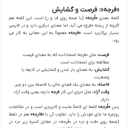
«فرجه»: فرصت و گشایش
کلمه بعدی
«فُرجه»
(با ضمه روی ف و ر) است. این کلمه هم
اگرچه از ریشه «فرج» می آید، اما معنای دیگری دارد و در فارسی
بسیار پرکاربرد است.
«فرجه»
معمولاً به این معانی به کار می
رود:
فرصت:
مثل «فرجه امتحانات» که به معنای فرصت
مطالعه برای امتحانات است.
گشایش:
به معنای باز شدن و گشایشی در کارها یا
وضعیت.
فاصله:
به معنای یک فضای خالی یا فاصله بین دو چیز.
وقت آزاد:
مثل «برای این کار
فرجه
دارم» یعنی وقت آزاد
دارم.
پس
«فُرجه»
کلمه ای کاملاً مثبت و کاربردی است و در مکالمات
روزمره ما جای خودش را دارد. تفاوت آن با
«فارجه»
هم در تلفظ
(ضمه روی «ف» و «ر» در «فُرجه» در مقابل کسره زیر «ر» در