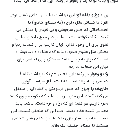
شوخ و بذله گو یا زک و زهوار در رفته. این ها از کجا می آیند؟
زن شوخ و بذله گو:
این برداشت شاید از تداعی ذهنی برخی
افراد با کلماتی مثل «فرح» (به معنای شادی) یا
اصطلاحاتی که حس سرخوشی و بی قیدی را منتقل می
کنند، نشأت گرفته باشد. اما باز هم هیچ پایه و اساس
لغوی برای آن وجود ندارد. زبان فارسی پر از کلمات زیبا و
دقیقی مثل «شوخ طبع»، «بذله گو»، «شاد» و «سرخوش»
است که نیاز به چنین کلمه ساختگی و بی اساسی برای
بیان این صفات نداریم.
زک و زهوار در رفته:
این تعبیر هم یک برداشت کاملاً
شخصی و عامیانه است که احتمالاً از شباهت آوایی
«فارجه»
با چیزی که حس فرسودگی یا گشادگی را منتقل
می کند، آمده. این مثل این می ماند که بگوییم چون کلمه
«خر» داریم، هر کلمه ای که «خ» و «ر» داشته باشد، باید
معنایی شبیه «خر» بدهد! خب این که منطقی نیست. این
دست تعابیر، بیشتر بازی با کلمات و تداعی های شخصی
هستند تا معنای حقیقی یک واژه.