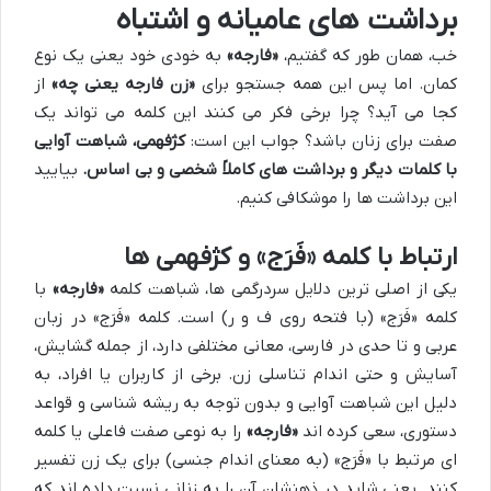
برداشت های عامیانه و اشتباه
خب، همان طور که گفتیم،
«فارجه»
به خودی خود یعنی یک نوع
کمان. اما پس این همه جستجو برای
«زن فارجه یعنی چه»
از
کجا می آید؟ چرا برخی فکر می کنند این کلمه می تواند یک
صفت برای زنان باشد؟ جواب این است:
کژفهمی، شباهت آوایی
با کلمات دیگر و برداشت های کاملاً شخصی و بی اساس.
بیایید
این برداشت ها را موشکافی کنیم.
ارتباط با کلمه «فَرَج» و کژفهمی ها
یکی از اصلی ترین دلایل سردرگمی ها، شباهت کلمه
«فارجه»
با
کلمه «فَرَج» (با فتحه روی ف و ر) است. کلمه «فَرَج» در زبان
عربی و تا حدی در فارسی، معانی مختلفی دارد، از جمله گشایش،
آسایش و حتی اندام تناسلی زن. برخی از کاربران یا افراد، به
دلیل این شباهت آوایی و بدون توجه به ریشه شناسی و قواعد
دستوری، سعی کرده اند
«فارجه»
را به نوعی صفت فاعلی یا کلمه
ای مرتبط با «فَرَج» (به معنای اندام جنسی) برای یک زن تفسیر
کنند. یعنی شاید در ذهنشان آن را به زنانی نسبت داده اند که