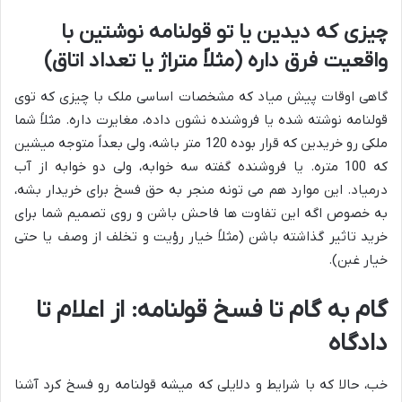
چیزی که دیدین یا تو قولنامه نوشتین با
واقعیت فرق داره (مثلاً متراژ یا تعداد اتاق)
گاهی اوقات پیش میاد که مشخصات اساسی ملک با چیزی که توی
قولنامه نوشته شده یا فروشنده نشون داده، مغایرت داره. مثلاً شما
ملکی رو خریدین که قرار بوده 120 متر باشه، ولی بعداً متوجه میشین
که 100 متره. یا فروشنده گفته سه خوابه، ولی دو خوابه از آب
درمیاد. این موارد هم می تونه منجر به حق فسخ برای خریدار بشه،
به خصوص اگه این تفاوت ها فاحش باشن و روی تصمیم شما برای
خرید تاثیر گذاشته باشن (مثلاً خیار رؤیت و تخلف از وصف یا حتی
خیار غبن).
گام به گام تا فسخ قولنامه: از اعلام تا
دادگاه
خب، حالا که با شرایط و دلایلی که میشه قولنامه رو فسخ کرد آشنا