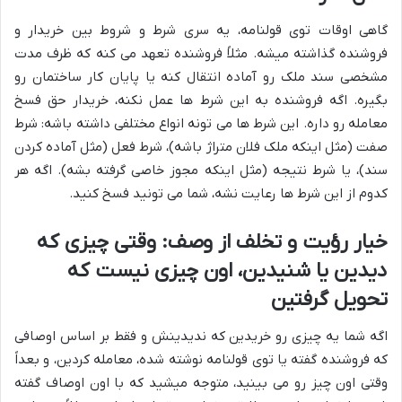
گاهی اوقات توی قولنامه، یه سری شرط و شروط بین خریدار و
فروشنده گذاشته میشه. مثلاً فروشنده تعهد می کنه که ظرف مدت
مشخصی سند ملک رو آماده انتقال کنه یا پایان کار ساختمان رو
بگیره. اگه فروشنده به این شرط ها عمل نکنه، خریدار حق فسخ
معامله رو داره. این شرط ها می تونه انواع مختلفی داشته باشه: شرط
صفت (مثل اینکه ملک فلان متراژ باشه)، شرط فعل (مثل آماده کردن
سند)، یا شرط نتیجه (مثل اینکه مجوز خاصی گرفته بشه). اگه هر
کدوم از این شرط ها رعایت نشه، شما می تونید فسخ کنید.
خیار رؤیت و تخلف از وصف: وقتی چیزی که
دیدین یا شنیدین، اون چیزی نیست که
تحویل گرفتین
اگه شما یه چیزی رو خریدین که ندیدینش و فقط بر اساس اوصافی
که فروشنده گفته یا توی قولنامه نوشته شده، معامله کردین، و بعداً
وقتی اون چیز رو می بینید، متوجه میشید که با اون اوصاف گفته