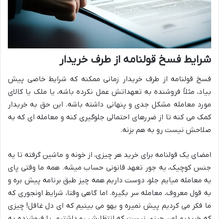
شرایط فسخ قولنامه از طرف خریدار
فسخ قولنامه از طرف خریدار زمانی ممکنه که شرایط خاصی پیش
بیاد، مثلاً فروشنده به تعهداتش عمل نکرده باشه، یا ملک یا کالای
مورد معامله مشکل جدی و پنهانی داشته باشه. این حق به خریدار
کمک می کنه تا از ضررهای احتمالی جلوگیری کنه و معامله ای که به
صلاحش نیست رو به هم بزنه.
امضای یک قولنامه برای خرید هر چیزی، از خونه و ماشین گرفته تا یه
جنس کوچیک، یه جور تعهد قانونی حساب میشه. همه ما وقتی پای
یه معامله میایم جلو، دوست داریم همه چیز طبق برنامه پیش بره و
به قول معروف، معامله سر بگیره. اما گاهی وقتا، شرایط اونجوری که
ما فکر می کردیم پیش نمیره و یهو می بینیم که ای دل غافل! چیزی
که خریدیم اون چیزی نیست که انتظارش رو داشتیم، یا فروشنده به