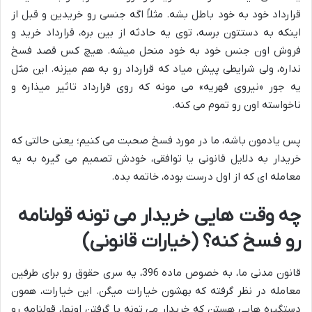
قرارداد خود به خود باطل بشه. مثلاً اگه جنسی رو خریدین و قبل از
اینکه به دستتون برسه، توی یه حادثه از بین بره، قرارداد خرید و
فروش اون جنس خود به خود منحل میشه. هیچ کس قصد فسخ
نداره، ولی شرایطی پیش میاد که قرارداد رو به هم میزنه. این مثل
یه جور «نیروی قهریه» می مونه که روی قرارداد تاثیر میذاره و
ناخواسته اون رو تموم می کنه.
پس یادمون باشه، ما در مورد فسخ صحبت می کنیم؛ یعنی حالتی که
خریدار به دلایل قانونی یا توافقی، خودش تصمیم می گیره به یه
معامله ای که از اول درست بوده، خاتمه بده.
چه وقت هایی خریدار می تونه قولنامه
رو فسخ کنه؟ (خیارات قانونی)
قانون مدنی ما، به خصوص ماده 396، یه سری حقوق رو برای طرفین
معامله در نظر گرفته که بهشون خیارات میگن. این خیارات، همون
دستگیره هایی هستن که خریدار می تونه با گرفتن اونها، قولنامه رو