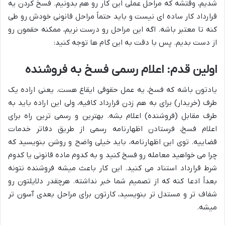
شدیم، وقتشه که مراحل عملی این کار رو هم بدونیم. فسخ کردن یه
قرارداد کار ساده ای نیست و باید حتماً مراحل قانونی خودش رو طی
کنه تا معتبر باشه. اگه این مراحل رو درست نریم، ممکنه حقمون رو
از دست بدیم. پس با دقت به این گام ها توجه کنید:
اولین قدم: اعلام رسمی فسخ به فروشنده
یادتون باشه که فسخ، یه عمل حقوقی ایقاع هست. یعنی اراده یک
طرف (خریدار) برای به هم زدن قرارداد کافیه، ولی این اراده باید به
طرف مقابل (فروشنده) اعلام بشه. بهترین و رسمی ترین راه برای
اعلام فسخ، فرستادن اظهارنامه رسمی از طریق دفاتر خدمات
قضاییه. توی این اظهارنامه، باید خیلی واضح و روشن بنویسید که
چرا می خواهید معامله رو فسخ کنید و به کدوم ماده قانونی یا کدوم
شرط قرارداد استناد می کنید. این کار باعث میشه فروشنده نتونه
بعداً ادعا کنه که از تصمیم شما خبر نداشته. هرچقدر دلایلتون رو
شفاف تر و مستدل تر بنویسید، کارتون برای مراحل بعدی آسون تر
میشه.