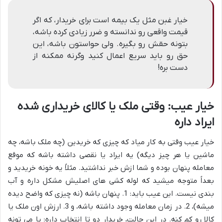
خیار غبن مثل یک بیمه است برای خریدار، که اگر
قیمت واقعی رو ندانسته و ضرر زیادی کرده باشه،
بتونه حقش رو بگیره. ولی حواستون باشه، این
حق رو باید سریع اعمال کنید وگرنه ممکنه از
دست بره!
خیار عیب: وقتی ملک یا کالای خریداری شده
ایراد داره
خیار عیب وقتی به کار میاد که چیزی که خریدین (چه ملک باشه، چه
ماشین یا هر چیز دیگه) یه ایراد یا نقصی داشته باشه که موقع
معامله پنهان بوده و شما ازش خبر نداشتید. مثلاً یه خونه خریدید و
بعداً متوجه میشید که لوله کشی های اصلیش مشکل داره و آب
بندی نیست. این عیب باید: 1. پنهان باشه (نه چیزی که واضح دیده
میشه)، 2. در زمان معامله وجود داشته باشه، و 3. ارزش اون ملک یا
کالا رو کم کنه. در این حالت، خریدار دو تا انتخاب داره: یا می تونه