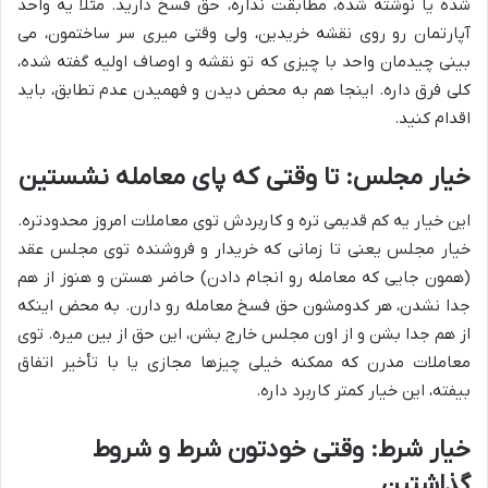
شده یا نوشته شده، مطابقت نداره، حق فسخ دارید. مثلاً یه واحد
آپارتمان رو روی نقشه خریدین، ولی وقتی میری سر ساختمون، می
بینی چیدمان واحد با چیزی که تو نقشه و اوصاف اولیه گفته شده،
کلی فرق داره. اینجا هم به محض دیدن و فهمیدن عدم تطابق، باید
اقدام کنید.
خیار مجلس: تا وقتی که پای معامله نشستین
این خیار یه کم قدیمی تره و کاربردش توی معاملات امروز محدودتره.
خیار مجلس یعنی تا زمانی که خریدار و فروشنده توی مجلس عقد
(همون جایی که معامله رو انجام دادن) حاضر هستن و هنوز از هم
جدا نشدن، هر کدومشون حق فسخ معامله رو دارن. به محض اینکه
از هم جدا بشن و از اون مجلس خارج بشن، این حق از بین میره. توی
معاملات مدرن که ممکنه خیلی چیزها مجازی یا با تأخیر اتفاق
بیفته، این خیار کمتر کاربرد داره.
خیار شرط: وقتی خودتون شرط و شروط
گذاشتین