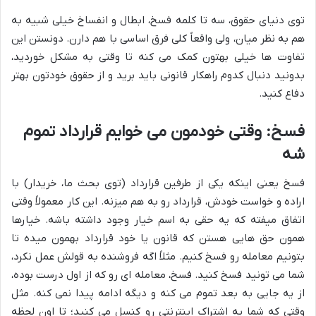
توی دنیای حقوق، سه تا کلمه فسخ، ابطال و انفساخ خیلی شبیه به
هم به نظر میان، ولی واقعاً کلی فرق اساسی با هم دارن. دونستن این
تفاوت ها خیلی بهتون کمک می کنه تا وقتی به مشکل خوردید،
بدونید دنبال کدوم راهکار قانونی باید برید و از حقوق خودتون بهتر
دفاع کنید.
فسخ: وقتی خودمون می خوایم قرارداد تموم
شه
فسخ یعنی اینکه یکی از طرفین قرارداد (توی بحث ما، خریدار) با
اراده و خواست خودش، قرارداد رو به هم میزنه. این کار معمولاً وقتی
اتفاق میفته که یه حقی به اسم خیار وجود داشته باشه. خیارها
همون حق هایی هستن که قانون یا خود قرارداد بهمون میده تا
بتونیم معامله رو فسخ کنیم. مثلاً اگه فروشنده به قولش عمل نکرد،
شما می تونید فسخ کنید. فسخ، معامله ای رو که از اول درست بوده،
از یه جایی به بعد تموم می کنه و دیگه ادامه پیدا نمی کنه. مثل
وقتی که شما یه اشتراک اینترنتی رو کنسل می کنید؛ تا اون لحظه