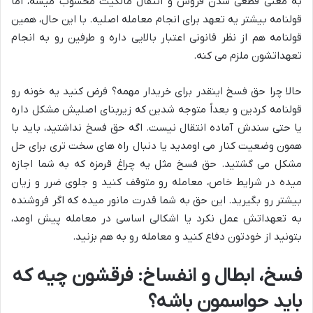
به معنی قطعی شدن فروش و انتقال مالکیت محسوب میشه، اما
قولنامه بیشتر یه تعهد برای انجام معامله اصلیه. با این حال، همین
قولنامه هم از نظر قانونی اعتبار بالایی داره و طرفین رو به انجام
تعهداتشون ملزم می کنه.
حالا چرا حق فسخ اینقدر برای خریدار مهمه؟ فرض کنید یه خونه رو
قولنامه کردین و بعداً متوجه شدین که زیربنای اصلیش مشکل داره
یا حتی سندش آماده انتقال نیست. اگه حق فسخ نداشتید، باید با
همون وضعیت کنار می اومدید یا دنبال راه های سخت تری برای حل
مشکل می گشتید. حق فسخ مثل یه چراغ قرمزه که به شما اجازه
میده در شرایط خاص، معامله رو متوقف کنید و جلوی ضرر و زیان
بیشتر رو بگیرید. این حق به شما قدرت مانور میده که اگر فروشنده
به تعهداتش عمل نکرد یا اشکالی اساسی در معامله پیش اومد،
بتونید از خودتون دفاع کنید و معامله رو به هم بزنید.
فسخ، ابطال و انفساخ: فرقشون چیه که
باید حواسمون باشه؟