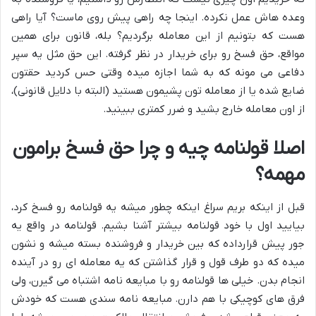
وعده هاش عمل نکرده. اینجا چه راهی پیش روی ماست؟ آیا راهی
هست که بتونیم از این معامله برگردیم؟ بله، قانون برای همین
مواقع، حق فسخ رو برای خریدار در نظر گرفته. این حق مثل یه سپر
دفاعی می مونه که به شما اجازه میده وقتی حس کردید حقتون
ضایع شده یا از معامله تون پشیمون هستید (البته با دلایل قانونی)،
از اون معامله خارج بشید و ضرر کمتری ببینید.
اصلا قولنامه چیه و چرا حق فسخ برامون
مهمه؟
قبل از اینکه بریم سراغ اینکه چطور میشه یه قولنامه رو فسخ کرد،
بیایید اول با خود قولنامه بیشتر آشنا بشیم. قولنامه در واقع یه
جور پیش قرارداده که بین خریدار و فروشنده بسته میشه و نشون
میده که دو طرف قول و قرار گذاشتن که یه معامله ای رو در آینده
انجام بدن. خیلی ها قولنامه رو با مبایعه نامه اشتباه می گیرن، ولی
فرق های کوچیکی با هم دارن. مبایعه نامه سندی هست که خودش