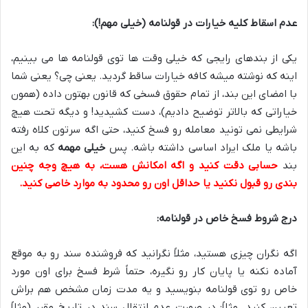
عدم اسقاط کلیه خیارات در قولنامه (خیلی مهم!):
یکی از بندهای رایجی که خیلی وقت ها توی قولنامه ها می بینیم،
اینه که نوشته میشه کافه خیارات ساقط گردید. یعنی چی؟ یعنی شما
با امضای این بند، از تمام حقوق فسخی که قانون بهتون داده (همون
خیاراتی که بالاتر توضیح دادیم)، دست کشیدید! و دیگه تحت هیچ
شرایطی نمی تونید معامله رو فسخ کنید، حتی اگه سرتون کلاه رفته
باشه یا ملک ایراد اساسی داشته باشه. پس
خیلی مهمه
که به این
بند
حسابی دقت کنید و اگه امکانش هست، به هیچ وجه چنین
بندی رو قبول نکنید یا حداقل اون رو محدود به موارد خاصی کنید.
درج شروط فسخ خاص در قولنامه:
اگه نگران چیزی هستید، مثلاً نگرانید که فروشنده سند رو به موقع
آماده نکنه یا پایان کار رو نگیره، حتماً شرط فسخ برای اون مورد
خاص رو توی قولنامه بنویسید و یه مدت زمان مشخص هم براش
تعیین کنید. مثلاً: در صورت عدم انتقال سند در تاریخ مقرر (مثلاً