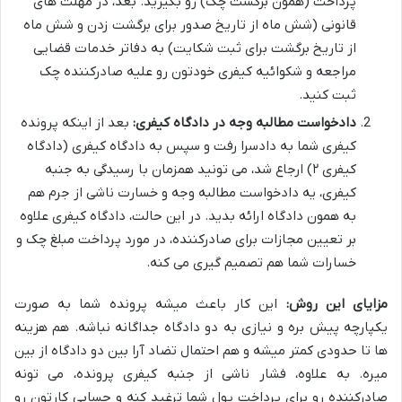
پرداخت (همون برگشت چک) رو بگیرید. بعد، در مهلت های
قانونی (شش ماه از تاریخ صدور برای برگشت زدن و شش ماه
از تاریخ برگشت برای ثبت شکایت) به دفاتر خدمات قضایی
مراجعه و شکوائیه کیفری خودتون رو علیه صادرکننده چک
ثبت کنید.
دادخواست مطالبه وجه در دادگاه کیفری:
بعد از اینکه پرونده
کیفری شما به دادسرا رفت و سپس به دادگاه کیفری (دادگاه
کیفری ۲) ارجاع شد، می تونید همزمان با رسیدگی به جنبه
کیفری، یه دادخواست مطالبه وجه و خسارت ناشی از جرم هم
به همون دادگاه ارائه بدید. در این حالت، دادگاه کیفری علاوه
بر تعیین مجازات برای صادرکننده، در مورد پرداخت مبلغ چک و
خسارات شما هم تصمیم گیری می کنه.
مزایای این روش:
این کار باعث میشه پرونده شما به صورت
یکپارچه پیش بره و نیازی به دو دادگاه جداگانه نباشه. هم هزینه
ها تا حدودی کمتر میشه و هم احتمال تضاد آرا بین دو دادگاه از بین
میره. به علاوه، فشار ناشی از جنبه کیفری پرونده، می تونه
صادرکننده رو برای پرداخت پول شما ترغید کنه و حسابی کارتون رو