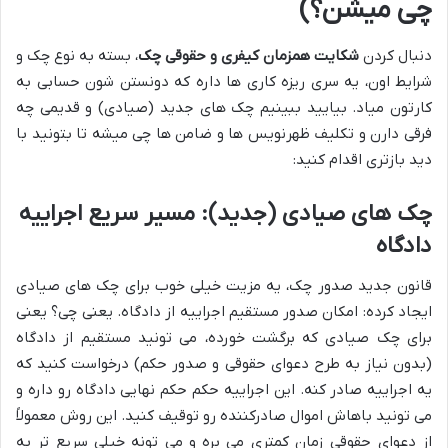
چی میشن؟)
دنبال کردن
شکایت همزمان کیفری و حقوقی چک
، بسته به نوع چک و
شرایط اون، یه سری ریزه کاری ها داره که دونستن شون حسابی به
کارتون میاد. بیایید ببینیم چک های جدید (صیادی) و قدیمی چه
فرقی دارن و تکلیف ظهرنویس ها و ضامن ها چی میشه تا بتونید با
دید بازتری اقدام کنید:
چک های صیادی (جدید): مسیر سریع اجراییه
دادگاه
قانون جدید صدور چک، یه مزیت خیلی خوب برای چک های صیادی
ایجاد کرده: امکان صدور مستقیم اجراییه از دادگاه. یعنی چی؟ یعنی
برای چک صیادی که برگشت خورده، می تونید مستقیم از دادگاه
(بدون نیاز به طرح دعوای حقوقی و صدور حکم) درخواست کنید که
یه اجراییه صادر کنه. این اجراییه حکم حکم نهایی دادگاه رو داره و
می تونید باهاش اموال صادرکننده رو توقیف کنید. این روش معمولاً
از دعوای حقوقی زمان کمتری می بره و می تونه خیلی سریع تر به