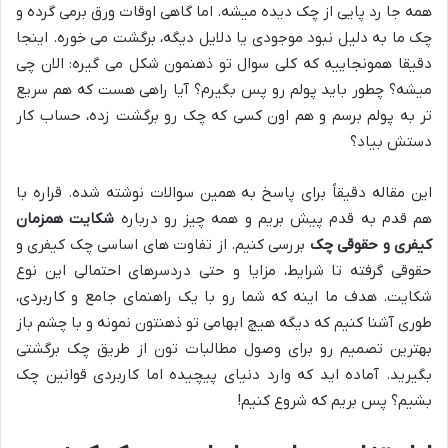
همه جا رد پایی از چک دیده میشه. اما گاهی اوقات ورق برمی گرده و
چک ما به دلیل نبود موجودی یا دلایل دیگه، برگشت می خوره. اینجا
دقیقا همونجاییه که کلی سوال تو ذهنمون شکل می گیره: الان چی
میشه؟ چطور باید پولم رو پس بگیرم؟ آیا راهی هست که هم سریع
تر به پولم برسم و هم اون کسی که چک رو برگشت زده، حساب کار
دستش بیاد؟
این مقاله دقیقاً برای پاسخ به همین سوالات نوشته شده. قراره با
هم قدم به قدم پیش بریم و همه چیز رو درباره
شکایت همزمان
کیفری و حقوقی چک
بررسی کنیم. از تفاوت های اساسی چک کیفری و
حقوقی گرفته تا شرایط، مزایا و حتی دردسرهای احتمالی این نوع
شکایت. هدف ما اینه که شما رو با یک راهنمای جامع و کاربردی،
طوری آشنا کنیم که دیگه هیچ ابهامی تو ذهنتون نمونه و با چشم باز
بهترین تصمیم رو برای وصول مطالبات تون از طریق چک برگشتی
بگیرید. آماده اید که وارد دنیای پیچیده اما کاربردی قوانین چک
بشیم؟ پس بریم که شروع کنیم!