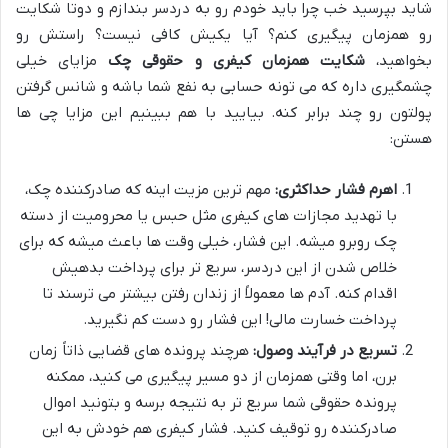
شاید بپرسید خب چرا باید خودم رو به دردسر بندازم و دوتا شکایت
رو همزمان پیگیری کنم؟ آیا یکیش کافی نیست؟ راستش رو
بخواهید،
شکایت همزمان کیفری و حقوقی چک
مزایای خیلی
چشمگیری داره که می تونه حسابی به نفع شما باشه و شانس گرفتن
پولتون رو چند برابر کنه. بیایید با هم ببینیم این مزایا چی ها
هستن:
اهرم فشار حداکثری:
مهم ترین مزیت اینه که صادرکننده چک،
با تهدید مجازات های کیفری مثل حبس یا محرومیت از دسته
چک روبرو میشه. این فشار، خیلی وقت ها باعث میشه که برای
خلاص شدن از این دردسر، سریع تر برای پرداخت بدهیش
اقدام کنه. آدم ها معمولاً از زندان رفتن بیشتر می ترسند تا
پرداخت خسارت مالی! این فشار رو دست کم نگیرید.
تسریع در فرآیند وصول:
هرچند پرونده های قضایی ذاتاً زمان
برن، اما وقتی همزمان از دو مسیر پیگیری می کنید، ممکنه
پرونده حقوقی شما سریع تر به نتیجه برسه و بتونید اموال
صادرکننده رو توقیف کنید. فشار کیفری هم خودش به این