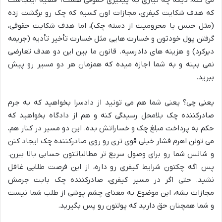
می کنه، دیگه چه نیازی به پیگیری حقوقی هست؟ قضیه اینجاست
که هدف شکایت کیفری، مجازات اون کسیه که چک رو برگشت زده
(مثل حبس یا محرومیت از دسته چک)، اما هدف شکایت حقوقی،
گرفتن پول خودتون و خسارت هایی مثل خسارت تأخیر تأدیه (جریمه
دیرکرد) و هزینه های دادرسیه. قانون ما بین این دو هدف تعارضی
نمی بینه و به شما اجازه میده که همزمان هر دو مسیر رو پیش
ببرید.
یعنی چی؟ یعنی شما هم می تونید از دادسرا بخواهید که به جرم
صادرکننده چک بلامحل رسیدگی کنه و هم از دادگاه بخواهید که
حکم به پرداخت مبلغ چک و خساراتش بده. این دو مسیر در کنار هم،
می تونن اهرم فشار خیلی قوی تری رو روی صادرکننده چک ایجاد کنن
و شانس شما رو برای وصول سریع تر مطالباتتون حسابی بالا ببرن.
پس اگه چکتون شرایط کیفری رو داره، از این فرصت طلایی غافل
نشید. حتی اگر در مسیر کیفری، صادرکننده چک بابت جرمش
مجازات بشه، این موضوع به معنای چشم پوشی از طلب شما نیست
و شما همچنان حق دارید که پولتون رو پس بگیرید.