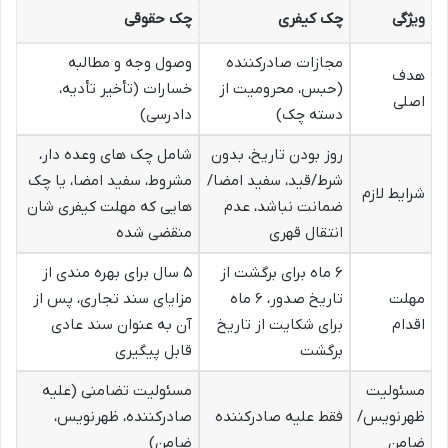
ویژگی
چک کیفری
چک حقوقی
مجازات صادرکننده
وصول وجه و مطالبه
هدف
(حبس، محرومیت از
خسارات (تأخیر تأدیه،
اصلی
دسته چک)
دادرسی)
روز بودن تاریخ، بدون
شامل چک های وعده دار،
شرط/قید، سفید امضا/
مشروط، سفید امضا، یا چک
شرایط لازم
ضمانت نباشد، عدم
هایی که مهلت کیفری شان
انتقال قهری
منقضی شده
۶ ماه برای برگشت از
۵ سال برای بهره مندی از
مهلت
تاریخ صدور، ۶ ماه
مزایای سند تجاری، پس از
اقدام
برای شکایت از تاریخ
آن به عنوان سند عادی
برگشت
قابل پیگیری
مسئولیت
مسئولیت تضامنی (علیه
ظهرنویس/
فقط علیه صادرکننده
صادرکننده، ظهرنویس،
ضامن
ضامن)