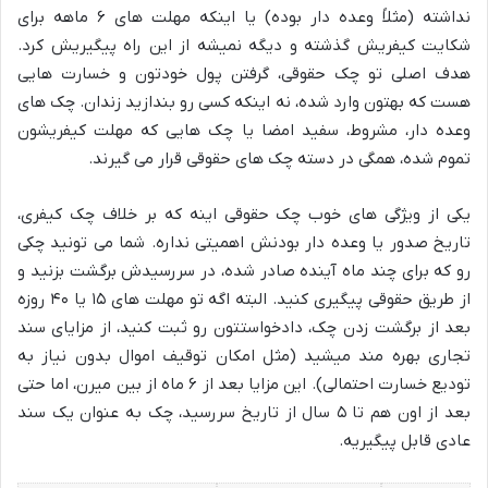
نداشته (مثلاً وعده دار بوده) یا اینکه مهلت های ۶ ماهه برای
شکایت کیفریش گذشته و دیگه نمیشه از این راه پیگیریش کرد.
هدف اصلی تو چک حقوقی، گرفتن پول خودتون و خسارت هایی
هست که بهتون وارد شده، نه اینکه کسی رو بندازید زندان. چک های
وعده دار، مشروط، سفید امضا یا چک هایی که مهلت کیفریشون
تموم شده، همگی در دسته چک های حقوقی قرار می گیرند.
یکی از ویژگی های خوب چک حقوقی اینه که بر خلاف چک کیفری،
تاریخ صدور یا وعده دار بودنش اهمیتی نداره. شما می تونید چکی
رو که برای چند ماه آینده صادر شده، در سررسیدش برگشت بزنید و
از طریق حقوقی پیگیری کنید. البته اگه تو مهلت های ۱۵ یا ۴۰ روزه
بعد از برگشت زدن چک، دادخواستتون رو ثبت کنید، از مزایای سند
تجاری بهره مند میشید (مثل امکان توقیف اموال بدون نیاز به
تودیع خسارت احتمالی). این مزایا بعد از ۶ ماه از بین میرن، اما حتی
بعد از اون هم تا ۵ سال از تاریخ سررسید، چک به عنوان یک سند
عادی قابل پیگیریه.