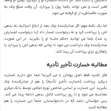
ادعایش را ثابت کند. اگر دادگاه «اعسار» او را بپذیرد، یعنی او واقعاً
فقیر است و نمی تواند یکجا پول را بپردازد، آن وقت مبلغ چک به
صورت «اقساطی» از او گرفته می شود.
اما یک نکته مهم: اگر صادرکننده چک بعد از ابلاغ اجرائیه، نه بدهی
اش را پرداخت کرد و نه درخواست اعسار داد (یا درخواست اعسارش
رد شد)، شما می توانید «حکم جلب» او را بگیرید. در این صورت،
صادرکننده چک بازداشت می شود تا زمانی که بدهی اش را بپردازد یا
راهکاری برای پرداخت آن پیدا کند.
مطالبه خسارت تأخیر تأدیه
فکر نکنید فقط اصل پولتان را می گیرید! شما حق دارید خسارت
دیرکرد پرداخت (خسارت تأخیر تأدیه) را هم از صادرکننده چک
بگیرید. این خسارت بر اساس شاخص تورم اعلامی توسط بانک مرکزی
محاسبه می شود و تا روز پرداخت کامل بدهی ادامه پیدا می کند.
پس حواستان باشد که در دادخواستتان، حتماً این خسارت را هم
مطالبه کنید.