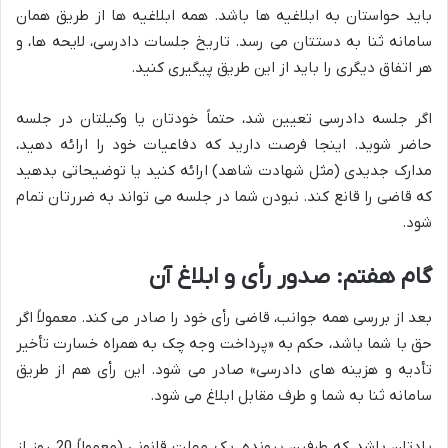
باید حواستان به ابلاغیه ها باشد. همه ابلاغیه ها از طریق همان
سامانه ثنا به دستتان می رسد. تاریخ جلسات دادرسی، لایحه ها، و
هر اتفاق دیگری را باید از این طریق پیگیری کنید.
اگر جلسه دادرسی تعیین شد، حتماً خودتان یا وکیلتان در جلسه
حاضر شوید. اینجا فرصت دارید که دفاعیات خود را ارائه دهید،
مدارک جدیدی (مثل شهادت شاهد) ارائه کنید یا توضیحاتی بدهید
که قاضی را قانع کند. نبودن شما در جلسه می تواند به ضررتان تمام
شود.
گام هفتم: صدور رأی و ابلاغ آن
بعد از بررسی همه جوانب، قاضی رأی خود را صادر می کند. معمولاً اگر
حق با شما باشد، حکم به «پرداخت وجه چک به همراه خسارت تأخیر
تأدیه و هزینه های دادرسی» صادر می شود. این رأی هم از طریق
سامانه ثنا به شما و طرف مقابل ابلاغ می شود.
یادتان باشد که طرفین پرونده، یک مهلت قانونی (معمولاً 20 روز از