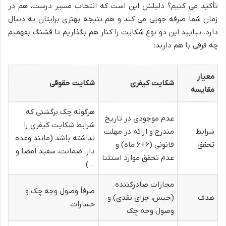
تأکید می کنیم؟ دلیلش این است که انتخاب مسیر درست، هم در
زمان شما صرفه جویی می کند و هم نتیجه بهتری برایتان به دنبال
دارد. بیایید این دو نوع شکایت را کنار هم بگذاریم تا قشنگ بفهمیم
چه فرقی با هم دارند:
معیار
شکایت کیفری
شکایت حقوقی
مقایسه
هرگونه چک برگشتی که
عدم موجودی در تاریخ
شرایط شکایت کیفری را
شرایط
مندرج و ارائه در مهلت
نداشته باشد (مانند وعده
تحقق
قانونی (۶+۶ ماه) و
دار، ضمانت، سفید امضا و
عدم تحقق موارد استثنا
…)
مجازات صادرکننده
صرفاً وصول وجه چک و
هدف
(حبس، جزای نقدی) و
خسارات
وصول وجه چک