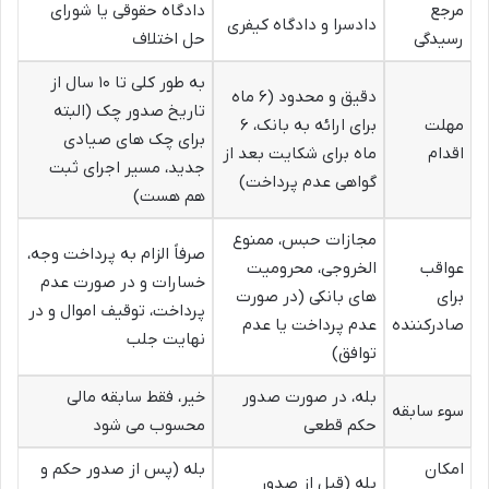
مرجع
دادگاه حقوقی یا شورای
دادسرا و دادگاه کیفری
رسیدگی
حل اختلاف
به طور کلی تا ۱۰ سال از
دقیق و محدود (۶ ماه
تاریخ صدور چک (البته
مهلت
برای ارائه به بانک، ۶
برای چک های صیادی
اقدام
ماه برای شکایت بعد از
جدید، مسیر اجرای ثبت
گواهی عدم پرداخت)
هم هست)
مجازات حبس، ممنوع
صرفاً الزام به پرداخت وجه،
عواقب
الخروجی، محرومیت
خسارات و در صورت عدم
برای
های بانکی (در صورت
پرداخت، توقیف اموال و در
صادرکننده
عدم پرداخت یا عدم
نهایت جلب
توافق)
بله، در صورت صدور
خیر، فقط سابقه مالی
سوء سابقه
حکم قطعی
محسوب می شود
امکان
بله (پس از صدور حکم و
بله (قبل از صدور