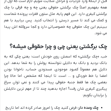
قبل از اینکه وارد جزئیات و مراحل شکایت شویم، لازم است که اول از
همه بفهمیم اصلاً چک برگشتی حقوقی یعنی چه و چه فرقی با چک
برگشتی کیفری دارد. این فهم پایه، مثل ستون فقرات پرونده شماست
و کمک می کند تا مسیر درستی را انتخاب کنید. پس بیایید با هم
ببینیم این چک حقوقی چه خصوصیاتی دارد و کجا سروکله اش پیدا
می شود.
چک برگشتی یعنی چی و چرا حقوقی میشه؟
خب، «چک برگشتی» که اسمش روی خودش است؛ یعنی چکی که به
بانک بردید و بانک به دلایلی نتوانسته پولش را به شما بدهد. این
دلایل هم معمولاً کمبود موجودی، مسدودی حساب، ناخوانا بودن
امضا یا خط خوردگی و … است. تا اینجا که مشخص. اما حالا چرا
بعضی چک ها فقط جنبه حقوقی پیدا می کنند و نمی توان سراغ
پیگیری کیفری شان رفت؟ اجازه بدهید چند تا از مهم ترین دلایلش
را برایتان بگویم:
چک وعده دار:
فرض کنید چک را امروز صادر کرده اند اما تاریخ