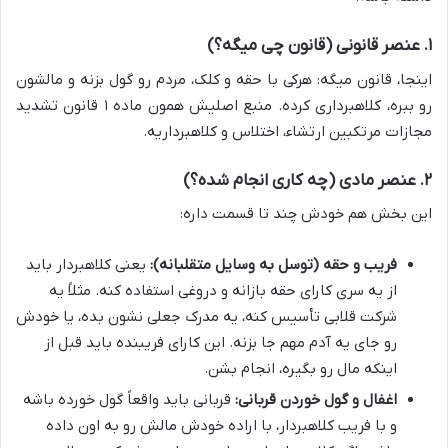
۱. عنصر قانونی (قانون چی میگه؟)
اینجا، قانون میگه: هرکی با حقه و کلک، مردم رو گول بزنه و مالشون
رو ببره، کلاهبرداری کرده. منبع اصلیش همون ماده ۱ قانون تشدید
مجازات مرتکبین ارتشاء، اختلاس و کلاهبرداریه.
۲. عنصر مادی (چه کاری انجام شده؟)
این بخش هم خودش چند تا قسمت داره:
فریب و حقه (توسل به وسایل متقلبانه):
یعنی کلاهبردار باید
از یه سری کارای حقه بازانه و دروغی استفاده کنه. مثلاً یه
شرکت قلابی تأسیس کنه، یه مدرک جعلی نشون بده، یا خودش
رو جای یه آدم مهم جا بزنه. این کارای فریبنده باید قبل از
اینکه مال رو بگیره، انجام بشن.
اغفال و گول خوردن قربانی:
قربانی باید واقعاً گول خورده باشه
و با فریب کلاهبردار، با اراده خودش مالش رو به اون داده