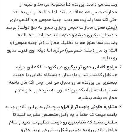
رضایت می دادید، پرونده کلاً مختومه می شد و متهم از
مجازات حبس هم معاف می شد. اما حالا نه! از این به بعد،
حتی اگه شما رضایت هم بدید، جنبه عمومی جرم کلاهبرداری
(یعنی همون مجازات حبس و جزای نقدی به نفع دولت) توسط
دادستان پیگیری میشه و متهم باید مجازات بشه. البته
رضایت شما هنوز هم تو تخفیف مجازات (در جنبه عمومی) و
البته رد مال (جنبه خصوصی) موثره، اما دیگه اون قدرت سابق
رو نداره.
مراجع قضایی جدی تر پیگیری می کنن:
حالا که این جرایم
غیرقابل گذشت شدن، دادستان و دستگاه قضایی با جدیت
بیشتری این پرونده ها رو دنبال می کنن. پس اگه مال باخته
هستید، احتمال اینکه پرونده تون به نتیجه برسه و متهم
مجازات بشه، بیشتره.
مشاوره حقوقی واجب تر از قبل:
پیچیدگی های این قانون جدید
باعث میشه که حتماً با یه وکیل متخصص مشورت کنید تا
مطمئن بشید که شکایتتون رو درست تنظیم می کنید و تمام
مراحل قانونی رو به بهترین شکل پیش می برید. حق و