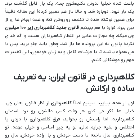
باعث شده خیلیا ندونن تکلیفشون چیه. یک بار قابل گذشت بود،
یک بار نبود، دوباره شد، و حالا باز هم تغییر کرده! این مقاله دقیقاً
برای همین نوشته شده تا تکلیف رو روشن کنه و همه ابهام ها رو از
بین ببره. قراره با هم ببینیم
قانون جدید کلاهبرداری زیر ۱۰۰ میلیون
چی میگه، چه مجازات هایی در انتظار کلاهبرداران هست و اگه خدای
نکرده پاتون به این پرونده ها باز شد، چطور باید جلو برید. پس با
من همراه باشید تا با جزئیات کامل و به زبان خودمون، این تغییرات
مهم رو موشکافی کنیم.
کلاهبرداری در قانون ایران: یه تعریف
ساده و ارکانش
اول از همه، بیایید ببینیم اصلاً
کلاهبرداری
از نظر قانون یعنی چی.
خیلی ها فکر می کنن هر وقت کسی مالشون رو برد، اسمش
کلاهبرداریه. اما راستش رو بخواید، فرق کلاهبرداری با دزدی یا
اختلاس و بقیه جرایم مالی، تو یه چیز اساسی و خیلی مهمه: تو
کلاهبرداری، مال باخته با دست خودش و با اراده خودش، مال رو