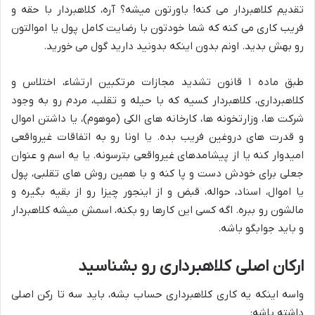
تقدیم کلاهبردار می کنه! باورتون میشه؟ آره، کلاهبردار با حقه و
فریب کاری می کنه که شما خودتون با رضایت کامل پول یا اموالتون
رو بهش بدید. اونم بدون اینکه بدونید دارید گول می خورید.
طبق ماده ۱ قانون تشدید مجازات مرتکبین ارتشاء، اختلاس و
کلاهبرداری، کلاهبردار کسیه که با حیله و تقلب، مردم رو به وجود
شرکت ها، وزارتخونه ها، کارخانه های الکی (موهوم)، یا داشتن اموال
و قدرت های دروغین فریب بده. یا اونا رو به اتفاقات غیرواقعی
امیدوار کنه یا از پیشامدهای غیرواقعی بترسونه. یا یه اسم و عنوان
جعلی برای خودش دست و پا کنه و با همین روش های تقلبی، پول
یا اموال، اسناد، حواله، قبض و از اینجور چیزا رو از بقیه بگیره و
مالشون رو ببره. اگه کسی این کارها رو بکنه، اسمش میشه کلاهبردار
و باید جوابگو باشه.
ارکان اصلی کلاهبرداری رو بشناسید
واسه اینکه یه کاری کلاهبرداری حساب بشه، باید سه تا رکن اصلی
داشته باشه: