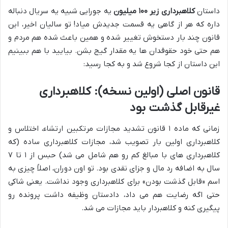
داستان
کلاهبرداری زیر ۱۰۰ میلیون
یه جورایی شبیه یه سریال دنباله
داره که هر از گاهی یه قسمت جدیدش میاد! تو سالیان اخیر، این
قانون چند بار دستخوش تغییر شده و همین باعث شده هم مردم و
هم حتی خود حقوقدان ها یه مقدار گیج بشن. بیایید با هم ببینیم
این داستان از کجا شروع شد و به کجا رسید:
قانون اصلی (اولین نسخه): کلاهبرداری
غیرقابل گذشت بود
زمانی که ماده ۱ قانون تشدید مجازات مرتکبین ارتشاء، اختلاس و
کلاهبرداری اولین بار تصویب شد، مجازات کلاهبرداری ساده (که
کلاهبرداری های با مبالغ کم رو هم شامل می شد) حبس از ۱ تا ۷
سال به اضافه رد مال و جزای نقدی بود. تو اون دوران، اصلاً چیزی به
اسم «قابل گذشت بودن» برای کلاهبرداری وجود نداشت. یعنی شاکی
حتی اگه رضایت هم می داد، دادستان وظیفه داشت پرونده رو
پیگیری کنه و کلاهبردار باید مجازات می شد.