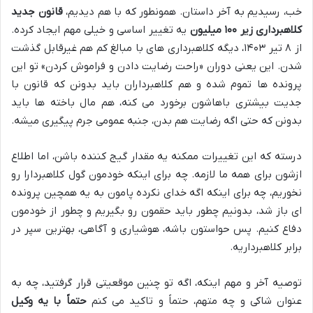
خب، رسیدیم به آخر داستان. همونطور که با هم دیدیم،
قانون جدید
کلاهبرداری زیر ۱۰۰ میلیون
یه تغییر اساسی و خیلی مهم ایجاد کرده.
از ۸ تیر ۱۴۰۳، دیگه کلاهبرداری های با مبالغ کم هم غیرقابل گذشت
شدن. این یعنی دوران «راحت رضایت دادن و فراموش کردن» تو این
پرونده ها تموم شده و هم کلاهبرداران باید بدونن که قانون با
جدیت بیشتری باهاشون برخورد می کنه، هم مال باخته ها باید
بدونن که حتی اگه رضایت هم بدن، جنبه عمومی جرم پیگیری میشه.
درسته که این تغییرات ممکنه یه مقدار گیج کننده باشن، اما اطلاع
ازشون برای همه ما لازمه. چه برای اینکه خودمون گول کلاهبردارا رو
نخوریم، چه برای اینکه اگه خدای نکرده پامون به یه همچین پرونده
ای باز شد، بدونیم چطور باید حقمون رو بگیریم و چطور از خودمون
دفاع کنیم. پس حواستون باشه، هوشیاری و آگاهی، بهترین سپر در
برابر کلاهبرداریه.
توصیه آخر و مهم اینکه، اگه تو چنین موقعیتی قرار گرفتید، چه به
عنوان شاکی و چه متهم، حتماً و تاکید می کنم
حتماً با یه وکیل