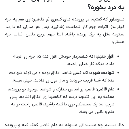
به درد بخوره؟
همونطور که گفتیم، تو پرونده های کیفری (و کلاهبرداری هم یه جرم
کیفریه)، اثبات جرم کار شماست (شاکی). پس هر مدرکی که دارید،
میتونه مثل یه برگ برنده باشه. اینا مهم ترین دلایل اثبات جرم
هستن:
اقرار متهم:
اگه کلاهبردار خودش اقرار کنه که جرم رو انجام
داده، دیگه کار خیلی راحته.
شهادت شهود:
اگه کسی شاهد اتفاق بوده و می تونه شهادت
بده که شما فریب خوردید و مال تون رو دادید، خیلی مهمه.
علم قاضی:
قاضی بر اساس مدارک و شواهد موجود تو پرونده،
ممکنه به این نتیجه برسه که کلاهبرداری اتفاق افتاده. پس
هرچی مدارک مستحکم تری داشته باشید، قاضی راحت تر به
علم و یقین می رسه.
حالا ببینیم چه مستنداتی میتونه به علم قاضی کمک کنه و پرونده