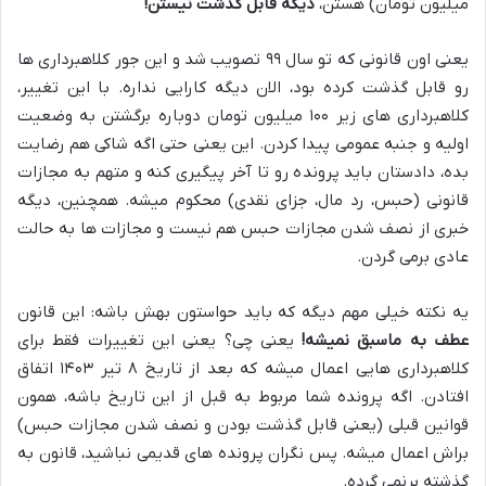
میلیون تومان) هستن،
دیگه قابل گذشت نیستن!
یعنی اون قانونی که تو سال ۹۹ تصویب شد و این جور کلاهبرداری ها
رو قابل گذشت کرده بود، الان دیگه کارایی نداره. با این تغییر،
کلاهبرداری های زیر ۱۰۰ میلیون تومان دوباره برگشتن به وضعیت
اولیه و جنبه عمومی پیدا کردن. این یعنی حتی اگه شاکی هم رضایت
بده، دادستان باید پرونده رو تا آخر پیگیری کنه و متهم به مجازات
قانونی (حبس، رد مال، جزای نقدی) محکوم میشه. همچنین، دیگه
خبری از نصف شدن مجازات حبس هم نیست و مجازات ها به حالت
عادی برمی گردن.
یه نکته خیلی مهم دیگه که باید حواستون بهش باشه: این قانون
عطف به ماسبق نمیشه!
یعنی چی؟ یعنی این تغییرات فقط برای
کلاهبرداری هایی اعمال میشه که بعد از تاریخ ۸ تیر ۱۴۰۳ اتفاق
افتادن. اگه پرونده شما مربوط به قبل از این تاریخ باشه، همون
قوانین قبلی (یعنی قابل گذشت بودن و نصف شدن مجازات حبس)
براش اعمال میشه. پس نگران پرونده های قدیمی نباشید، قانون به
گذشته برنمی گرده.