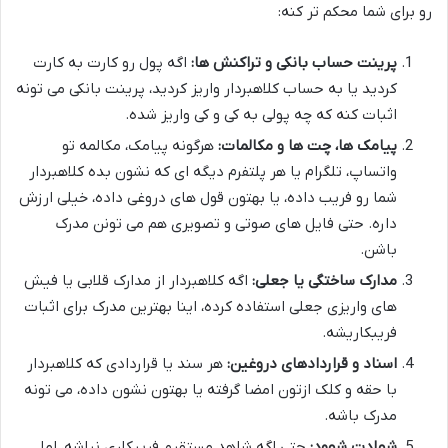
رو برای شما محکم تر کنه:
پرینت حساب بانکی و تراکنش ها:
اگه پول رو کارت به کارت
کردید یا به حساب کلاهبردار واریز کردید، پرینت بانکی می تونه
اثبات کنه که چه پولی به کی و کی واریز شده.
پیامک ها، چت ها و مکالمات:
هرگونه پیامک، مکالمه تو
واتساپ، تلگرام یا هر پلتفرم دیگه ای که نشون بده کلاهبردار
شما رو فریب داده، یا بهتون قول های دروغی داده، خیلی ارزش
داره. حتی فایل های صوتی و تصویری هم می تونن مدرک
باشن.
مدارک ساختگی یا جعلی:
اگه کلاهبردار از مدارک قلابی یا فیش
های واریزی جعلی استفاده کرده، اینا بهترین مدرک برای اثبات
فریبکاریشه.
اسناد و قراردادهای دروغین:
هر سند یا قراردادی که کلاهبردار
با حقه و کلک ازتون امضا گرفته یا بهتون نشون داده، می تونه
مدرک باشه.
شهادت شهود:
حتی اگه شاهد مستقیم فریبکاری نباشه، اما