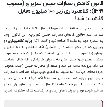
قانون کاهش مجازات حبس تعزیری (مصوب
۱۳۹۹): کلاهبرداری زیر ۱۰۰ میلیون «قابل
گذشت» شد!
حالا رسیدیم به یه نقطه عطف مهم! تو سال ۱۳۹۹، یه قانونی تصویب
شد به اسم «قانون کاهش مجازات حبس تعزیری». این قانون اومد
یه تبصره مهم به ماده ۱۱ اضافه کرد و گفت: آقا!
جرایم کلاهبرداری
(و
چیزایی که در حکم کلاهبرداری هستن) اگه مبلغش تا ۱۰۰ میلیون
تومان (یا همون ۱ میلیارد ریال) باشه، دیگه «قابل گذشت» محسوب
میشه! یعنی چی؟ یعنی مثل یه دعوای خانوادگی، اگه شاکی رضایت
می داد، پرونده بسته می شد و متهم از مجازات حبس (جنبه عمومی
جرم) معاف می شد. به علاوه، یه اتفاق خوب دیگه هم افتاد: مجازات
حبس این جرایم هم نصف می شد. مثلاً اگه قبلاً ۱ تا ۷ سال حبس
داشت، با این قانون شد ۶ ماه تا ۳ سال و نیم. این اتفاق برای خیلی
ها خبر خوبی بود و پرونده های زیادی با رضایت شاکی مختومه شدن.