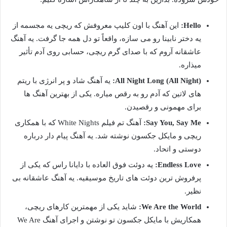
Hello:
این آهنگ با اون کلیپ معروفش که ریچی یه مجسمه از
یه دختر نابینا رو می سازه، واقعاً تو دل همه جا گرفت. یه آهنگ
عاشقانه آروم که با صدای گرم ریچی، حسابی روی آدم تأثیر
میذاره.
All Night Long (All Night):
یه آهنگ شاد و پر انرژی با ریتم
های لاتین که آدم رو به رقص میاره. یکی از بهترین آهنگ ها
برای مهمونی و رقصیدن.
Say You, Say Me:
آهنگ تم فیلم White Nights که با همکاری
ریچی و مایکل جکسون نوشته شد. یه آهنگ پیام دار درباره
دوستی و اتحاد.
Endless Love:
یه دوئت فوق العاده با دایانا راس که یکی از
پرفروش ترین دوئت های تاریخ موسیقیه. یه آهنگ عاشقانه بی
نظیر.
We Are the World:
شاید یکی از مهمترین کارهای ریچی،
همکاریش با مایکل جکسون تو نوشتن و اجرای آهنگ We Are