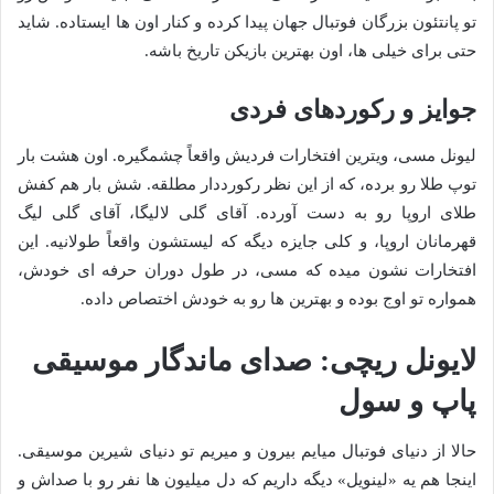
تو پانتئون بزرگان فوتبال جهان پیدا کرده و کنار اون ها ایستاده. شاید
حتی برای خیلی ها، اون بهترین بازیکن تاریخ باشه.
جوایز و رکوردهای فردی
لیونل مسی، ویترین افتخارات فردیش واقعاً چشمگیره. اون هشت بار
توپ طلا رو برده، که از این نظر رکورددار مطلقه. شش بار هم کفش
طلای اروپا رو به دست آورده. آقای گلی لالیگا، آقای گلی لیگ
قهرمانان اروپا، و کلی جایزه دیگه که لیستشون واقعاً طولانیه. این
افتخارات نشون میده که مسی، در طول دوران حرفه ای خودش،
همواره تو اوج بوده و بهترین ها رو به خودش اختصاص داده.
لایونل ریچی: صدای ماندگار موسیقی
پاپ و سول
حالا از دنیای فوتبال میایم بیرون و میریم تو دنیای شیرین موسیقی.
اینجا هم یه «لینویل» دیگه داریم که دل میلیون ها نفر رو با صداش و