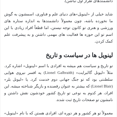
دانشمندهای طراز اول نباشن).
شاید خیلی از «لینویل»های دنیای علم و فناوری، اسمشون به گوش
ما نخورده باشه، چون معمولاً دانشمندها به اندازه ستاره های
ورزشی و هنری تو کانون توجه نیستن، اما قطعاً افراد زیادی با این
اسم تو این حوزه ها فعالیت های مهمی داشتن و به پیشرفت علم
کمک کردن.
لینویل ها در سیاست و تاریخ
تو تاریخ و سیاست هم میشه به افرادی با اسم «لینویل» اشاره کرد.
مثلاً «لیونل گالبرایت» (Lionel Galbraith) یه افسر نیروی هوایی
سلطنتی بود که تو جنگ جهانی دوم خدمت کرد. یا «لیونل بلر»
(Lionel Blair) که بیشتر به عنوان رقصنده و بازیگر شناخته میشه. این
افراد، هر کدوم به نوعی تو تاریخ کشور خودشون نقش داشتن و
نامشون تو صفحات تاریخ ثبت شده.
معمولاً تو هر کشور و هر دوره ای، افرادی هستن که با نام «لینویل»