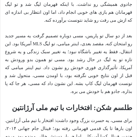
جادوی همیشگی رو نداشت. با اینکه قهرمان لیگ شد و تو لیگ
قهرمانان هم بازی های خوبی انجام داد، اما اون انتظار بی اندازه ای
که ازش می رفت رو شاید نتونست برآورده کنه.
بعد از دو سال تو پاریس، مسی دوباره تصمیم گرفت یه مسیر جدید
رو امتحان کنه. مقصد بعدی، اینتر میامی، تو لیگ MLS آمریکا بود. این
انتقال، فقط یه تغییر باشگاه نبود؛ یه تغییر سبک زندگی و یه شروع
تازه تو یه لیگ در حال رشد بود. مسی تو همون بدو ورودش به
آمریکا، تأثیرگذاری فوری خودش رو نشون داد. تیم اینتر میامی که
قبل از اون نتایج خوبی نگرفته بود، با اومدن مسی، متحول شد و
تونست قهرمان لیگ کاپ بشه. این نشون داد که مسی، هر جا که پا
بذاره، جادو هم با خودش می بره.
طلسم شکن: افتخارات با تیم ملی آرژانتین
برای مسی، یه حسرت بزرگ وجود داشت: افتخار با تیم ملی آرژانتین.
اون بارها تا یک قدمی قهرمانی رفته بود؛ فینال جام جهانی ۲۰۱۴،
چندین فینال کوپا آمریکا… اما هر بار دستش خالی مونده بود. مردم