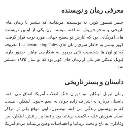
معرفی رمان و نویسنده
جیمز فنیمور کوپر، یه نویسنده آمریکاییه که بیشتر با رمان های
تاریخی و ماجراجوییش شناخته میشه. اون یکی از اولین نویسنده
های آمریکایی بود که آثارش تو سطح جهانی مورد توجه قرار گرفت.
کوپر بیشتر به خاطر سری رمان های Leatherstocking Tales معروفه
که تو اون ها شخصیت ناتی بومپو، یه شکارچی ماهر، حضور داره.
لیونل لینکلن هم یکی از رمان های کوپر بود که تو سال ۱۸۲۵ منتشر
شد.
داستان و بستر تاریخی
رمان لیونل لینکلن، تو دوران جنگ انقلاب آمریکا اتفاق می افته.
داستان درباره یه اشراف زاده جوان به اسم «لیونل لینکلن» هست
که تو بوستون زندگی می کنه. بوستون، اون موقع یکی از مراکز
اصلی شورش علیه حاکمیت بریتانیا بود و فضا پر از تنش. لینکلن، بین
وفاداری به تاج و تخت بریتانیا و احساسات وطن پرستانه مردم آمریکا