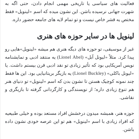
فعالیت های سیاسی یا تاریخی مهمی انجام دادن، حتی اگه به
شهرت جهانی نرسیده باشن. این نشون میده که اسم «لینویل» فقط
مختص یه قشر خاص نیست و تو تمام لایه های جامعه حضور داره.
لینویل ها در سایر حوزه های هنری
غیر از موسیقی، تو حوزه های دیگه هنری هم میشه «لینویل»هایی رو
پیدا کرد. مثلاً «لیونل آبل» (Lionel Abel) یه منتقد ادبی و نمایشنامه
نویس آمریکایی بود که تأثیر زیادی تو نقد ادبی قرن بیستم داشت. یا
«لیونل باکلی» (Lionel Buckley) یه بازیگر بریتانیایی بود. این ها فقط
چند نمونه کوچیک هستن تا نشون بدن که اسم «لینویل» تو دنیای هنر
هم تنوع زیادی داره؛ از نویسندگی و کارگردانی گرفته تا بازیگری و
نقاشی.
حوزه هنر، همیشه میدون درخشش افراد مستعد بوده و خیلی طبیعیه
که افراد زیادی با اسم «لینویل» هم تو این عرصه خودی نشون داده
باشن.