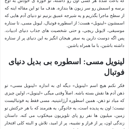
که باعث شده هر کسی اون رو داشته، تو حوزه ی خودش به اوج
برسه و اسمش رو سر زبون ها بندازه. هدف ما تو این مقاله اینه که
از سطح ماجرا بگذریم و یه شیرجه عمیق بزنیم تو دنیای آدم هایی که
اسمشون «لینویل» هست؛ از اسطوره فوتبال، لیونل مسی، تا ستاره
موسیقی، لایونل ریچی، و حتی شخصیت های جذاب دنیای ادبیات.
پس اگه دوست دارین یه سفر هیجان انگیز به این دنیای پر از ستاره
داشته باشین، با ما همراه باشین.
لینویل مسی: اسطوره بی بدیل دنیای
فوتبال
فکر نکنم هیچ اسم «لینویل» دیگه ای به اندازه «لینویل مسی» تو
ذهن آدم ها نقش بسته باشه. اصلاً وقتی میگی «لینویل»، اولین چیزی
که میاد تو ذهن، همین اسطوره آرژانتینیه. مسی فقط یه فوتبالیست
نیست؛ اون یه پدیده است، یه جادوگر، یه هنرمند که با هر حرکتش تو
زمین، میلیون ها نفر رو پای تلویزیون میخکوب می کنه. داستان
زندگی اون، پر از فراز و نشیبه، پر از امید، تلاش و البته کلی افتخار