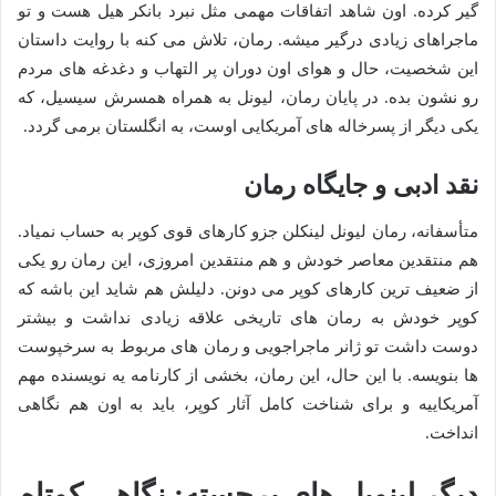
گیر کرده. اون شاهد اتفاقات مهمی مثل نبرد بانکر هیل هست و تو
ماجراهای زیادی درگیر میشه. رمان، تلاش می کنه با روایت داستان
این شخصیت، حال و هوای اون دوران پر التهاب و دغدغه های مردم
رو نشون بده. در پایان رمان، لیونل به همراه همسرش سیسیل، که
یکی دیگر از پسرخاله های آمریکایی اوست، به انگلستان برمی گردد.
نقد ادبی و جایگاه رمان
متأسفانه، رمان لیونل لینکلن جزو کارهای قوی کوپر به حساب نمیاد.
هم منتقدین معاصر خودش و هم منتقدین امروزی، این رمان رو یکی
از ضعیف ترین کارهای کوپر می دونن. دلیلش هم شاید این باشه که
کوپر خودش به رمان های تاریخی علاقه زیادی نداشت و بیشتر
دوست داشت تو ژانر ماجراجویی و رمان های مربوط به سرخپوست
ها بنویسه. با این حال، این رمان، بخشی از کارنامه یه نویسنده مهم
آمریکاییه و برای شناخت کامل آثار کوپر، باید به اون هم نگاهی
انداخت.
دیگر لینویل های برجسته: نگاهی کوتاه