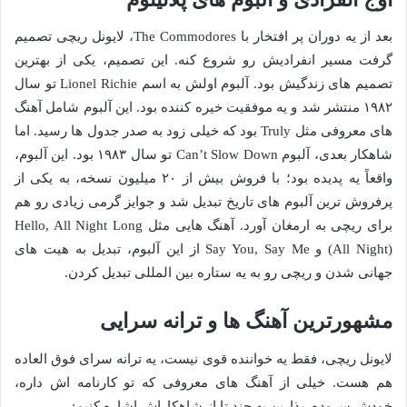
بعد از یه دوران پر افتخار با The Commodores، لایونل ریچی تصمیم
گرفت مسیر انفرادیش رو شروع کنه. این تصمیم، یکی از بهترین
تصمیم های زندگیش بود. آلبوم اولش به اسم Lionel Richie تو سال
۱۹۸۲ منتشر شد و یه موفقیت خیره کننده بود. این آلبوم شامل آهنگ
های معروفی مثل Truly بود که خیلی زود به صدر جدول ها رسید. اما
شاهکار بعدی، آلبوم Can’t Slow Down تو سال ۱۹۸۳ بود. این آلبوم،
واقعاً یه پدیده بود؛ با فروش بیش از ۲۰ میلیون نسخه، به یکی از
پرفروش ترین آلبوم های تاریخ تبدیل شد و جوایز گرمی زیادی رو هم
برای ریچی به ارمغان آورد. آهنگ هایی مثل Hello, All Night Long
(All Night) و Say You, Say Me از این آلبوم، تبدیل به هیت های
جهانی شدن و ریچی رو به یه ستاره بین المللی تبدیل کردن.
مشهورترین آهنگ ها و ترانه سرایی
لایونل ریچی، فقط یه خواننده قوی نیست، یه ترانه سرای فوق العاده
هم هست. خیلی از آهنگ های معروفی که تو کارنامه اش داره،
خودش سروده. بذارین به چند تا از شاهکاراش اشاره کنیم: