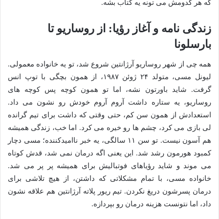
که هر کدومش می تونه یه کتاب بشه.
زندگی نامه و آغاز رؤیا: از روساریو تا
بارسلونا
همه چی از شهر روساریو آرژانتین شروع شد، تو یه خانواده معمولی.
لیونل مسی، متولد ۲۴ ژوئن ۱۹۸۷، از همون بچگی با توپ انس
گرفت. شاید باورتون نشه، اما تو همون کوچه پس کوچه های
روساریو، یه ستاره داشت آروم آروم خودش رو نشون می داد.
استعدادش از همون سن کم، حتی وقتی که داشت برای تیم گرانده
لی بازی می کرد، چشم ها رو خیره می کرد. اما خب، زندگی همیشه
هم آسون نیست. تو سن ۱۱ سالگی، یه خبر ناامیدکننده؛ مسی دچار
کمبود هورمون رشد شد. این یعنی اگه درمان نمی شد، قدش کوتاه
می موند و شاید رؤیاهای فوتبالیش برای همیشه پر پر می شد.
خانواده مسی، با تمام مشکلاتی که داشتن، از هیچ تلاشی برای
درمان پسرشون دریغ نکردن. تیم ریور پلاته آرژانتین هم علاقه نشون
داد، اما نتونست هزینه درمان رو بپردازه.