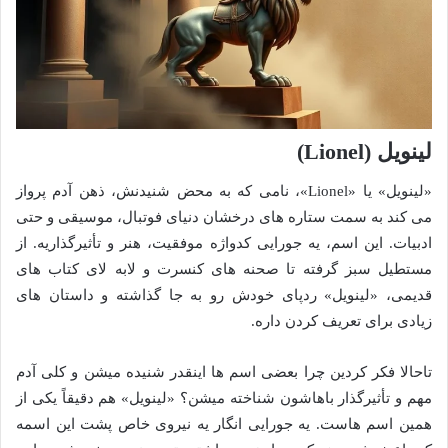
لینویل (Lionel)
«لینویل» یا «Lionel»، نامی که به محض شنیدنش، ذهن آدم پرواز
می کند به سمت ستاره های درخشان دنیای فوتبال، موسیقی و حتی
ادبیات. این اسم، یه جورایی کدواژه موفقیت، هنر و تأثیرگذاریه. از
مستطیل سبز گرفته تا صحنه های کنسرت و لابه لای کتاب های
قدیمی، «لینویل» ردپای خودش رو به جا گذاشته و داستان های
زیادی برای تعریف کردن داره.
تاحالا فکر کردین چرا بعضی اسم ها اینقدر شنیده میشن و کلی آدم
مهم و تأثیرگذار باهاشون شناخته میشن؟ «لینویل» هم دقیقاً یکی از
همین اسم هاست. یه جورایی انگار یه نیروی خاص پشت این اسمه