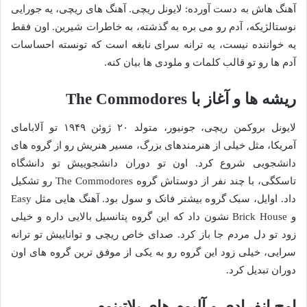
آهنگ هاش به دست آورده: لایونل ریچی. آهنگ های ریچی، یه جورایی
نوستالژیکه، آدم رو می بره به گذشته، به خاطرات شیرین. اون فقط
یه خواننده نیست، یه ترانه سرای نابغه است که تونسته احساسات
آدم ها رو تو قالب کلمات و ملودی ها بیان کنه.
ریشه ها و آغاز با The Commodores
لایونل بروکمن ریچی، جونیور، متولد ۲۰ ژوئن ۱۹۴۹ تو آلابامای
آمریکا، مثل خیلی از هنرمندهای بزرگ، مسیر هنریش رو از گروه های
دانشجویی شروع کرد. اون تو دوران دانشجوییش تو دانشگاه
تاسکگی، با چند نفر از دوستاش گروه The Commodores رو تشکیل
داد. اوایل، سبک گروه بیشتر فانک و سول بود. آهنگ هایی مثل Easy
و Brick House نشون داد که این گروه پتانسیل بالایی داره و خیلی
زود تو دل مردم جا باز کرد. صدای خاص ریچی و تواناییش تو ترانه
سرایی، خیلی زود این گروه رو به یکی از موفق ترین گروه های اون
دوران تبدیل کرد.
اوج انفرادی و آلبوم های پلاتینوم