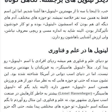
خب، تا اینجا با سه تا از مهمترین «لینویل»ها آشنا شدیم. اما این اسم
فقط به همین سه نفر خلاصه نمیشه. تو حوزه های مختلف، آدم های
دیگه ای هم بودن که اسمشون «لینویل» بوده و تو کار خودشون
تأثیرگذار بودن. البته شاید به اندازه مسی و ریچی معروف نباشن،
ولی ارزش آشنایی باهاشون رو دارن.
لینویل ها در علم و فناوری
تو دنیای علم و فناوری هم میشه ردپای افرادی با اسم «لینویل» رو
پیدا کرد. مثلاً «لینویل هاسینگر»، یه فیزیکدان یا مهندس برجسته
نیست، اما در دنیای اسب دوانی در آمریکا شناخته شده بود. این
نشون میده که حتی تو حوزه هایی که به نظر میاد دور از هنر و ورزش
هستن، اسم «لینویل» حضور داره. (البته باید بگم که «لینویل
هاسینگر» (Lionel Hassenheger) بیشتر به خاطر کارهایش در صنعت
اسب سواری مشهور بود، نه علم و فناوری. این مثال رو آوردم تا بگم
ممکنه اسم «لینویل» تو حوزه های مختلفی پیدا بشه، حتی اگه جزو