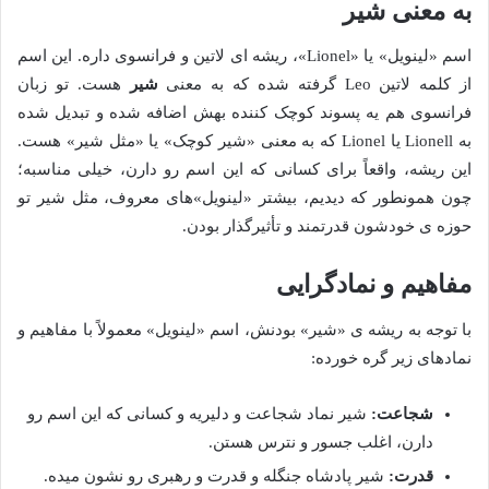
به معنی شیر
اسم «لینویل» یا «Lionel»، ریشه ای لاتین و فرانسوی داره. این اسم
از کلمه لاتین Leo گرفته شده که به معنی
شیر
هست. تو زبان
فرانسوی هم یه پسوند کوچک کننده بهش اضافه شده و تبدیل شده
به Lionell یا Lionel که به معنی «شیر کوچک» یا «مثل شیر» هست.
این ریشه، واقعاً برای کسانی که این اسم رو دارن، خیلی مناسبه؛
چون همونطور که دیدیم، بیشتر «لینویل»های معروف، مثل شیر تو
حوزه ی خودشون قدرتمند و تأثیرگذار بودن.
مفاهیم و نمادگرایی
با توجه به ریشه ی «شیر» بودنش، اسم «لینویل» معمولاً با مفاهیم و
نمادهای زیر گره خورده:
شجاعت:
شیر نماد شجاعت و دلیریه و کسانی که این اسم رو
دارن، اغلب جسور و نترس هستن.
قدرت:
شیر پادشاه جنگله و قدرت و رهبری رو نشون میده.