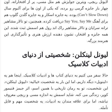
لایونل ریچی، ویترین جوایزش هم مثل مسی، پر از افتخاراته. اون
چهار بار جایزه گرمی رو برده، که یکی از اون ها برای آلبوم سال
(Can’t Slow Down) بوده. یه جایزه اسکار و یه جایزه گلدن گلوب هم
برای آهنگ Say You, Say Me دریافت کرده. همچنین، تو تالار مشاهیر
ترانه سرایان و تالار مشاهیر راک اند رول هم اسمش ثبت شده. این
همه جایزه و افتخار، نشون دهنده ارزش هنری و تأثیرگذاری این
هنرمند بزرگه.
لیونل لینکلن: شخصیتی از دنیای
ادبیات کلاسیک
حالا سفر می کنیم به دنیای کتاب ها و ادبیات کلاسیک. اینجا هم یه
«لینویل» دیگه داریم، اما این بار یه شخصیت خیالیه: «لیونل لینکلن».
این شخصیت، تو یه رمان تاریخی با همین اسم، اثر جیمز فنیمور
کوپر، زندگی می کنه. شاید اسمش به اندازه مسی و ریچی معروف
نباشه، اما برای علاقه مندان به ادبیات، یه شخصیت مهم و قابل
تأمله.