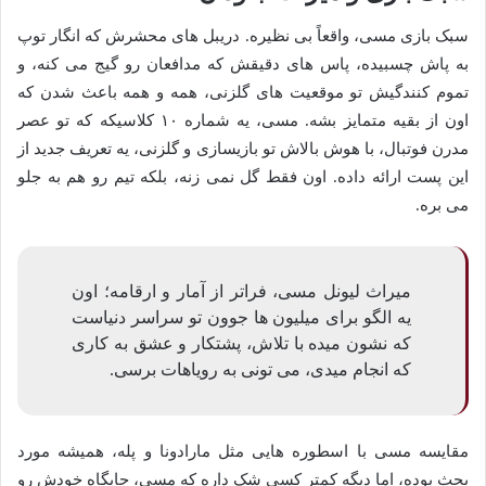
سبک بازی مسی، واقعاً بی نظیره. دریبل های محشرش که انگار توپ
به پاش چسبیده، پاس های دقیقش که مدافعان رو گیج می کنه، و
تموم کنندگیش تو موقعیت های گلزنی، همه و همه باعث شدن که
اون از بقیه متمایز بشه. مسی، یه شماره ۱۰ کلاسیکه که تو عصر
مدرن فوتبال، با هوش بالاش تو بازیسازی و گلزنی، یه تعریف جدید از
این پست ارائه داده. اون فقط گل نمی زنه، بلکه تیم رو هم به جلو
می بره.
میراث لیونل مسی، فراتر از آمار و ارقامه؛ اون
یه الگو برای میلیون ها جوون تو سراسر دنیاست
که نشون میده با تلاش، پشتکار و عشق به کاری
که انجام میدی، می تونی به رویاهات برسی.
مقایسه مسی با اسطوره هایی مثل مارادونا و پله، همیشه مورد
بحث بوده، اما دیگه کمتر کسی شک داره که مسی، جایگاه خودش رو