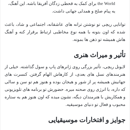
the World برای کمک به قحطی زدگان آفریقا باشه. این آهنگ،
یه پیام صلح و همدلی جهانی داشت.
توانایی ریچی تو نوشتن ترانه های عاشقانه، اجتماعی و شاد، باعث
شده که اون بتونه با همه نوع مخاطبی ارتباط برقرار کنه و آهنگ
هاش همیشه تو ذهن ها بمونه.
تأثیر و میراث هنری
لایونل ریچی، تأثیر بزرگی روی ژانرهای پاپ و سول گذاشته. خیلی از
هنرمندهای نسل های بعدی، از کارهاش الهام گرفتن. کنسرت های
جهانیش همیشه پر از شور و هیجان بوده و هنوز هم تو سن و سالی
که داره، با انرژی روی صحنه میره. حضورش تو برنامه های تلویزیونی
و همکاریش با هنرمندان دیگه، نشون میده که اون هنوز هم یه ستاره
محبوب و فعال تو دنیای موسیقیه.
جوایز و افتخارات موسیقیایی