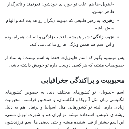
«لینویل»ها هم اغلب تو حوزه ی خودشون قدرتمند و تأثیرگذار
ظاهر میشن.
رهبری:
یه رهبر طبیعی که میتونه دیگران رو هدایت کنه و الهام
بخش باشه.
نجیب زادگی:
شیر همیشه با نجیب زادگی و اصالت همراه بوده
و این اسم هم همین ویژگی ها رو تداعی می کنه.
پس میتونیم بگیم که اسم «لینویل»، فقط یه اسم نیست؛ یه نماد از
خصوصیات مثبتیه که هر کسی دوست داره تو خودش داشته باشه.
محبوبیت و پراکندگی جغرافیایی
اسم «لینویل» تو کشورهای مختلف دنیا، به خصوص کشورهای
انگلیسی زبان مثل آمریکا و انگلستان، و همچنین فرانسه، محبوبیت
زیادی داره. البته تو کشورهایی مثل اسپانیا و پرتغال هم به دلیل
ریشه ی لاتینش، استفاده میشه. تو ایران هم با شهرت لیونل مسی،
این اسم بیشتر از قبل شنیده میشه و حتی بعضی ها اسم فرزندشون