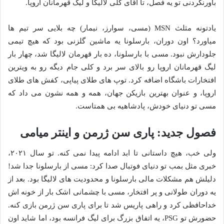
باورنکردنی تو یه فصل، تا آقای گلی لالیگا و لیگ قهرمانان اروپا.
یادتونه مثلث MSN (مسی، سوارز، نیمار) چه بلایی سر تیم ها
میاورد؟ اون دوران، بارسلونا یه ماشین گلزنی بود که هیچ تیمی
جلودارش نبود. مسی با بارسلونا، ده بار قهرمان لالیگا شد، چهار بار
لیگ قهرمانان اروپا رو بالای سر برد و کلی جام دیگه رو به ویترین
افتخارات باشگاه اضافه کرد. توپ های طلای پیاپی، کفش های طلای
اروپا، و عنوان بهترین بازیکن جهان، همه و همه نشون می داد که
مسی تو دنیای خودش، پادشاهیه بی همتاست.
فصول جدید: پاری سن ژرمن و اینتر میامی
ولی خب، هیچ داستانی تا ابد ادامه پیدا نمی کنه. تو سال ۲۰۲۱،
خبری مثل بمب تو دنیای فوتبال صدا کرد: مسی از بارسلونا جدا شد!
دلیلش هم مشکلات مالی بارسلونا و محدودیت های لالیگا بود. بعد از
یه دوران طولانی و پر افتخار، مسی با چشمانی اشک بار از خونه اش
خداحافظی کرد و راهی پاریس شد تا برای پاری سن ژرمن بازی کنه.
حضورش تو PSG، یه اتفاق بزرگ برای لیگ فرانسه بود، اما شاید اون