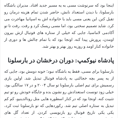
اینجا بود که سرنوشت مسی به یه مسیر جدید افتاد. مدیران باشگاه
بارسلونا، با دیدن استعداد نابش، حاضر شدن تمام هزینه درمان رو
تقبل کنن. این یعنی مسی باید با خانواده اش به اسپانیا مهاجرت می
کرد. شاید تصمیم سختی بود، اما مسی ریسک کرد و رفت. رفت تا تو
آکادمی لاماسیا، جایی که خیلی از ستاره های فوتبال ازش بیرون
اومدن، پرورش پیدا کنه. اونجا بود که با تمام چالش ها و دوری از
خانواده کنار اومد و روزبه روز بهتر و بهتر شد.
پادشاه نیوکمپ: دوران درخشان در بارسلونا
بارسلونا برای مسی، فقط یه باشگاه نبود؛ خونه دومش بود، جایی که
از یه پسر بچه خجالتی به پادشاه فوتبال تبدیل شد. اولین بازی
رسمیش برای تیم اصلی بارسلونا تو سال ۲۰۰۴ و در ۱۷ سالگی بود.
خیلی زود تونست استعدادش رو نشون بده و جایگاه خودش رو تو تیم
تثبیت کنه. اونجا بود که در کنار اسطوره هایی مثل رونالدینیو، کم کم
تبدیل به ستاره اصلی تیم شد. رکوردهایی که تو بارسلونا ثبت کرد،
یکی یکی تاریخ فوتبال رو بازنویسی کردن. از تعداد گل های