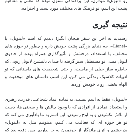
رو «لیونل» میذارن. این پراکندگی نشون میده که معنی و مفاهیم
پشت این اسم، تو فرهنگ های مختلف مورد پسند و احترامه.
نتیجه گیری
رسیدیم به آخر این سفر هیجان انگیز! دیدیم که اسم «لینویل» یا
«Lionel»، چه دنیای بزرگی پشت خودش داره و چطور تو حوزه های
مختلف، با استعداد، درخشش و تأثیرگذاری همراه بوده. از جادوی
لیونل مسی تو مستطیل سبز گرفته تا صدای دلنشین لایونل ریچی که
خاطره ساز خیلی از ماست، و حتی شخصیت های داستانی که تو
ادبیات کلاسیک زندگی می کنن، این اسم، داستان های موفقیت و
الهام بخشی رو با خودش آورده.
«لینویل» فقط یه اسم نیست، یه نماده. نماد شجاعت، قدرت، رهبری
و استعداد. نمادی از افرادی که با وجود چالش ها و سختی ها، دست
از تلاش نکشیدن و به اوج رسیدن. این اسم به ما یادآوری می کنه که
تو هر حوزه ای که فعالیت می کنیم، میتونیم مثل یه «لینویل»
بدرخشیم و اثری ماندگار از خودمون به جا بذاریم. پس دفعه بعد که