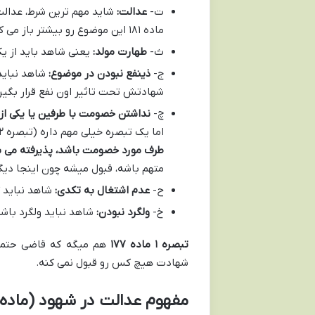
ت-
عدالت:
شاید مهم ترین شرط، عدالت 
ماده ۱۸۱ این موضوع رو بیشتر باز می کنه.
ث-
طهارت مولد:
یعنی شاهد باید از یک
ج-
ذینفع نبودن در موضوع:
شاهد نباید 
شهادتش تحت تاثیر اون نفع قرار بگیر
چ-
نداشتن خصومت با طرفین یا یکی از 
اما یک تبصره خیلی مهم داره (تبصره ۲ ماده ۱۷۷) که میگه:
طرف مورد خصومت باشد، پذیرفته می ش
متهم باشه، قبول میشه چون اینجا دی
ح-
عدم اشتغال به تکدی:
شاهد نباید گ
خ-
ولگرد نبودن:
شاهد نباید ولگرد باشه
تبصره ۱ ماده ۱۷۷
هم میگه که قاضی حتماً 
شهادت هیچ کس رو قبول نمی کنه.
مفهوم عدالت در شهود (ماده ۱۸۱ ق.م.ا):