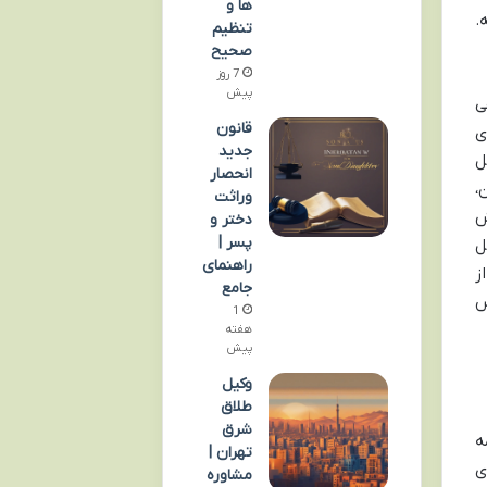
ها و
.
تنظیم
صحیح
7 روز
پیش
ی
قانون
ی
جدید
ل
انحصار
،
وراثت
ش
دختر و
پسر |
ل
راهنمای
ز
جامع
س
1
هفته
پیش
وکیل
طلاق
شرق
ه
تهران |
ی
مشاوره