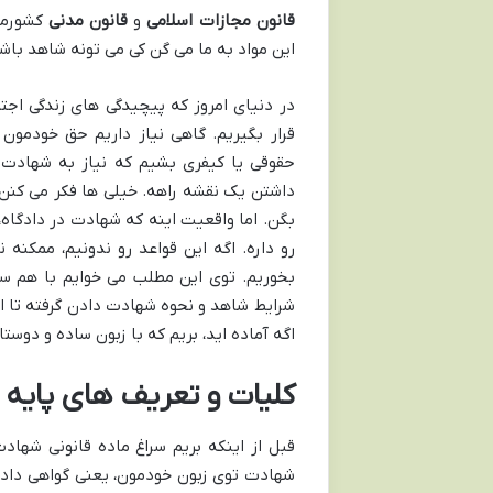
قانون مجازات اسلامی
و
قانون مدنی
کشورمو
این مواد به ما می گن کی می تونه شاهد با
در دنیای امروز که پیچیدگی های زندگی اج
قرار بگیریم. گاهی نیاز داریم حق خودمون
حقوقی یا کیفری بشیم که نیاز به شهادت 
داشتن یک نقشه راهه. خیلی ها فکر می کنن 
بگن. اما واقعیت اینه که شهادت در دادگا
رو داره. اگه این قواعد رو ندونیم، ممکن
بخوریم. توی این مطلب می خوایم با هم سر
شرایط شاهد و نحوه شهادت دادن گرفته تا 
اگه آماده اید، بریم که با زبون ساده و دوست
کلیات و تعریف های پایه 
قبل از اینکه بریم سراغ ماده قانونی شها
شهادت توی زبون خودمون، یعنی گواهی دادن