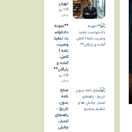
تهران
3 روز
پیش
**نمونه
دادخواس
ت تنفیذ
وصیت
نامه |
کامل،
آماده و
رایگان**
4 روز
پیش
صلح
نامه
بدون
تاریخ –
راهنمای
اعتبار،
چالش