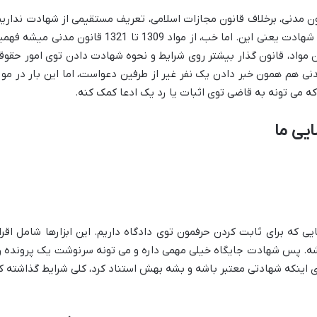
ن مدنی، برخلاف قانون مجازات اسلامی، تعریف مستقیمی از شهادت نداریم
یعنی هیچ ماده ای به طور صریح نمیاد بگه شهادت یعنی این. اما خب، از مواد 1309 تا 1321 قانون مدنی میش
 مواد، قانون گذار بیشتر روی شرایط و نحوه شهادت دادن توی امور حقوق
دنی هم همون خبر دادن یک نفر غیر از طرفین دعواست، اما این بار در مور
که می تونه به قاضی توی اثبات یا رد یک ادعا کمک کنه.
یی ما
 که برای ثابت کردن حرفمون توی دادگاه داریم. این ابزارها شامل اقرار
یشه. پس شهادت جایگاه خیلی مهمی داره و می تونه سرنوشت یک پرونده ر
 اینکه شهادتی معتبر باشه و بشه بهش استناد کرد، کلی شرایط گذاشته ک