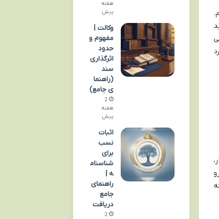
هفته
پیش
.
ه فهمید
وکالت |
مفهوم و
ی
حدود
د
اثرگذاری
سند
(راهنما
ی جامع)
2
هفته
پیش
اثبات
نسب
برای
،
شناسنام
و
ه |
راهنمای
ه
جامع
دریافت
2