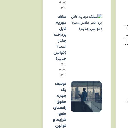
هفته
پیش
سقف
مهریه
 177
قابل
پرداخت
ر
چقدر
ر
است؟
(قوانین
جدید)
2
هفته
پیش
توقیف
یک
چهارم
ه اگه کسی
حقوق |
راهنمای
جامع
شرایط و
قوانین