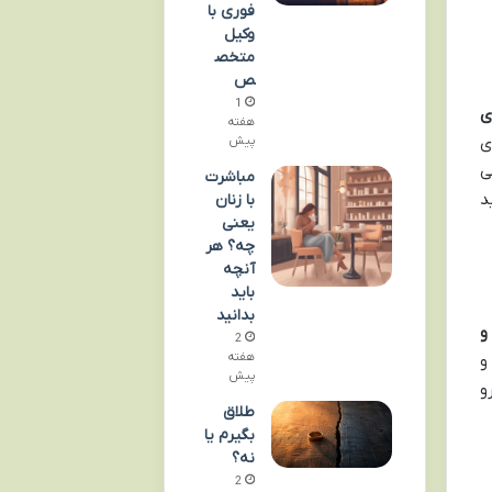
فوری با
وکیل
متخص
ص
1
ی
هفته
ی
پیش
ی
مباشرت
د
با زنان
یعنی
چه؟ هر
آنچه
باید
بدانید
و
2
هفته
و
پیش
و
طلاق
بگیرم یا
نه؟
2