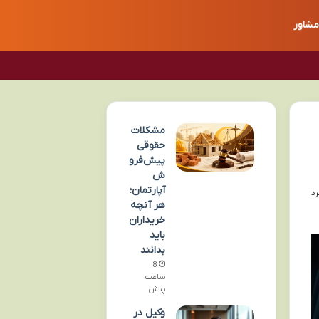
مشاور
مشکلات
حقوقی
پیش‌فرو
ش
آپارتمان؛
هر آنچه
خریداران
باید
بدانند
8
ساعت
پیش
وکیل در