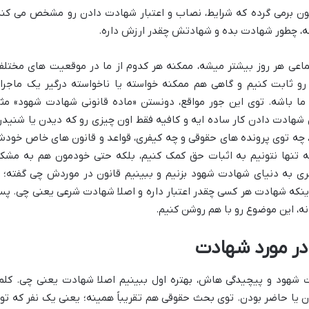
ن برمی گرده که شرایط، نصاب و اعتبار شهادت دادن رو مشخص می کنه
شه، چطور شهادت بده و شهادتش چقدر ارزش داره.
تماعی هر روز بیشتر میشه، ممکنه هر کدوم از ما در موقعیت های مختلف
 رو ثابت کنیم و گاهی هم ممکنه خواسته یا ناخواسته درگیر یک ماجرا
ما باشه. توی این جور مواقع، دونستن «ماده قانونی شهادت شهود» مث
شهادت دادن کار ساده ایه و کافیه فقط اون چیزی رو که دیدن یا شنیدن
ه، چه توی پرونده های حقوقی و چه کیفری، قواعد و قانون های خاص خود
ه نه تنها نتونیم به اثبات حق کمک کنیم، بلکه حتی خودمون هم به مشک
ی به دنیای شهادت شهود بزنیم و ببینیم قانون در موردش چی گفته؛ ا
اینکه شهادت هر کسی چقدر اعتبار داره و اصلا شهادت شرعی یعنی چی. پ
انه، این موضوع رو با هم روشن کنیم.
در مورد شهادت
دت شهود و پیچیدگی هاش، بهتره اول ببینیم اصلا شهادت یعنی چی. کلم
 یا حاضر بودن. توی بحث حقوقی هم تقریباً همینه؛ یعنی یک نفر که تو