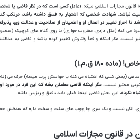
«عادل کسی است که در نظر قاضی یا شخص
یت نباشد. شهادت شخصی که اشتهار به فسق داشته باشد، مرتکب گنا
شد تا احراز تغییر در اعمال او و اطمینان از صلاحیت و عدالت وی، پذیرفت
ره می کنه (مثل دزدی، مشروب خواری) یا روی گناه های کوچیک (صغیره
 نیست، مگر اینکه واقعاً رفتارش تغییر کرده باشه و قاضی به عدالت
ده ۱۸۰ ق.م.ا)
شکار و ساهی (یعنی کسی که اشتباه می کنه یا حواسش پرت میشه) حرف می زنه 
شرعی معتبر نیست،
مگر اینکه قاضی مطمئن بشه که این فرد در مورد او
اه نکرده.
این یعنی قاضی اینجا خیلی باید دقیق و ریزبین باشه.
ری، الکی نیست و یک سری چارچوب های سفت و سخت داره که هدفش حف
در قانون مجازات اسلامی