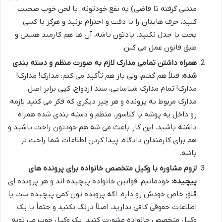
منشی گرفته تا قاضی) به نفع خودتونه. با لحن خوب صحبت
کنید، حرف هایتان را با دقت و احترام بزنید و هرگز با کسی
بحث یا جدل نکنید. یادتون باشه، آن ها هم کارمند هستن و
طبق قانون عمل می کنن.
همراه داشتن تمامی مدارک لازم به صورت منظم و دسته بندی
شده:
قبلاً هم گفتم، ولی باز هم تأکید می کنم: مدارک! مدارک!
مدارک! تمام مدارک شناسایی، سند ازدواج، کپی برابر اصل
مدارک مربوط به پرونده و هر چیز دیگری که فکر می کنید لازمه
رو داخل یه پوشه یا کلاسور، منظم و دسته بندی شده همراه
داشته باشید. این کار باعث می شه هم خودتون راحت باشید و
هم برای کارمندان دادگاه، پیدا کردن اطلاعات شما راحت تر
باشه.
لزوم مشاوره با وکیل متخصص خانواده برای پرونده های
پیچیده:
خودمانیم، قوانین خانواده پیچیده اند و هر پرونده ای
قلق خاص خودش رو داره. اگه پرونده تون کمی پیچیده ست یا
اطلاعات حقوقی کافی ندارید، اصلاً درنگ نکنید و حتماً با یک
وکیل متخصص خانواده مشورت کنید. یک وکیل خوب می تونه