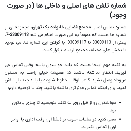
شماره تلفن های اصلی و داخلی ها (در صورت
وجود)
شماره تماس اصلی
مجتمع قضایی خانواده یک تهران
، مجموعه ای از
شماره ها هست که عموماً به این صورت اعلام می شه:
33009113-7
.
یعنی از 33009113 تا 33009117. با گرفتن این شماره ها، می تونید
با بخش های مختلف مجتمع ارتباط برقرار کنید.
یه نکته مهم اینجا هست که باید حواستون باشه: وقتی تماس می
گیرید، انتظار نداشته باشید که همیشه خیلی راحت به مسئول
مربوطه وصل بشید. گاهی اوقات خطوط شلوغه یا باید چند بار تلاش
کنید. برای اینکه تماس موثرتری داشته باشید، چند تا توصیه دارم:
سوالاتتون رو از قبل روی یه کاغذ بنویسید تا چیزی یادتون
نره.
سعی کنید در ساعات خلوت تر (مثلاً اول وقت اداری یا اواخر
اون) تماس بگیرید.