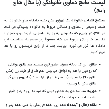
لیست جامع دعاوی خانوادگی (با مثال های
رایج)
مجتمع قضایی خانواده یک تهران
، مثل بقیه دادگاه های خانواده، به
طیف وسیعی از دعاوی و مسائل مربوط به خانواده رسیدگی می کنه.
در واقع، هر چیزی که به نوعی به روابط زناشویی، فرزندان، و حقوق و
تکالیف خانوادگی مربوط می شه، معمولاً زیر مجموعه صلاحیت این
دادگاه ها قرار می گیره. بیایید چند تا از رایج ترینشون رو با هم
مرور کنیم:
طلاق:
این که دیگه معرف حضورتون هست. هم طلاق توافقی
که زوجین با هم به توافق می رسن، هم طلاق از طرف زن (مثل
طلاق خلع یا مبارات) و هم طلاق از طرف مرد (که بهش می گن
طلاق بائن یا رجعی).
مهریه:
مطالبه مهریه، همون دینی که مرد به زن داره و طبق
عقدنامه باید پرداخت کنه.
نفقه (حال و آینده):
نفقه زن، نفقه فرزندان یا حتی نفقه پدر و