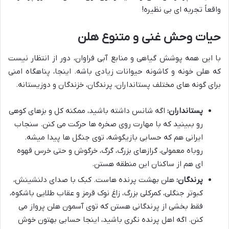
واقعاً تجربه ای بی نظیره!
حیات وحش غنی و متنوع هلن
با این همه پوشش گیاهی و منابع آبی فراوان، دور از انتظار نیست
که هلن خونه و کاشونه حیوانات زیادی باشه. اینجا، پناهگاه امنی
برای گونه های مختلف پستانداران، پرندگان، خزندگان و دوزیستانه.
پستانداران:
اگه شانس داشته باشید، ممکنه کل و بزهای کوهی
رو ببینید که با مهارت روی صخره ها حرکت می کنن. سنجاب
ایرانی هم که حسابی بازیگوشه، توی جنگل ها پیدا میشه.
روباه معمولی، گرازهای بزرگ، گرگ، خرگوش و حتی خرس قهوه
ای هم از ساکنان این منطقه هستن.
پرندگان:
هلن بهشت پرنده هاست. کبک با صدای دلنشینش،
کبوتر جنگلی، کمرکلی بزرگ، زاغ نوک قرمز و عقاب طلایی باشکوه،
فقط بخشی از پرندگانی هستن که توی آسمون هلن پرواز می
کنن. اگه اهل پرنده نگری باشید، اینجا حسابی بهتون خوش