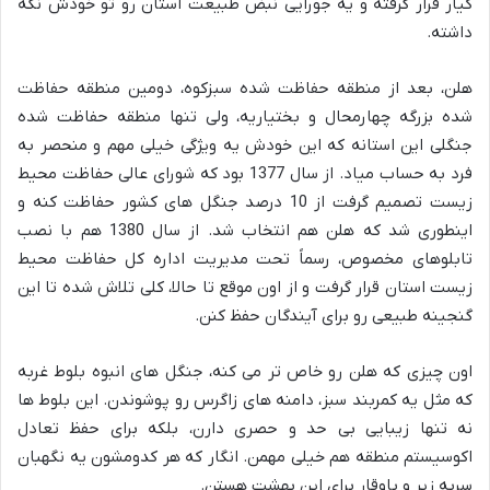
کیار قرار گرفته و یه جورایی نبض طبیعت استان رو تو خودش نگه
داشته.
هلن، بعد از منطقه حفاظت شده سبزکوه، دومین منطقه حفاظت
شده بزرگه چهارمحال و بختیاریه، ولی تنها منطقه حفاظت شده
جنگلی این استانه که این خودش یه ویژگی خیلی مهم و منحصر به
فرد به حساب میاد. از سال 1377 بود که شورای عالی حفاظت محیط
زیست تصمیم گرفت از 10 درصد جنگل های کشور حفاظت کنه و
اینطوری شد که هلن هم انتخاب شد. از سال 1380 هم با نصب
تابلوهای مخصوص، رسماً تحت مدیریت اداره کل حفاظت محیط
زیست استان قرار گرفت و از اون موقع تا حالا، کلی تلاش شده تا این
گنجینه طبیعی رو برای آیندگان حفظ کنن.
اون چیزی که هلن رو خاص تر می کنه، جنگل های انبوه بلوط غربه
که مثل یه کمربند سبز، دامنه های زاگرس رو پوشوندن. این بلوط ها
نه تنها زیبایی بی حد و حصری دارن، بلکه برای حفظ تعادل
اکوسیستم منطقه هم خیلی مهمن. انگار که هر کدومشون یه نگهبان
سربه زیر و باوقار برای این بهشت هستن.