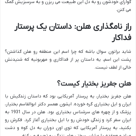
گوارای خودشون رو به دل این طبیعت می ریزن و به سرسبزیش کمک
می کنن.
راز نامگذاری هلن: داستان یک پرستار
فداکار
شاید براتون سوال باشه که چرا اسم این منطقه رو هلن گذاشتن؟
پشت این اسم، یه داستان پر از فداکاری و مهربونیه که شنیدنش
خالی از لطف نیست.
هلن جفریز بختیار کیست؟
هلن جفریز بختیار، یه پرستار آمریکایی بود که داستان زندگیش با
ایران و ایل بختیاری گره خورده. ایشون همسر دکتر ابوالقاسم بختیار،
پزشک و از چهره های سرشناس بختیاری بود. هلن در سال 1931 به
ایران سفر کرد و زندگی خودش رو با ایل بختیاری آغاز کرد. فکرش رو
بکنید، یه پرستار آمریکایی که توی اون دوران به دل کوه و دشت
میاد و همقدم با عشایر، سختی های زندگی رو تجربه می کنه.