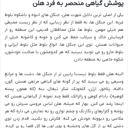
پوشش گیاهی منحصر به فرد هلن
یکی از اصلی ترین دلایل شهرت هلن، جنگل های انبوه و باشکوه بلوط
غربه. این جنگل ها، نه فقط از نظر زیبایی، که از نظر زیست محیطی
هم خیلی مهمن. بلوط ها، مثل محافظان قدیمی، این منطقه رو از
فرسایش خاک و سیلاب حفظ می کنن و خونه و کاشونه خیلی از
حیوانات هستن. توی این جنگل ها، انواع بلوط مثل بلوط ایرانی و
بلوط مازو رو می تونید ببینید که هر کدومشون با صلابت خودشون،
شکوه خاصی به منطقه دادن.
البته هلن فقط بلوط نیست! پایین تر از جنگل ها، دشت ها و مراتع
وسیعی رو می بینید که پر از گونه های گیاهی مرتعی هستن. گون،
دافنه، پلاخور، ارژن، کلخونک، شکر تیغال، بنه (که همون پسته
کوهیه)، بادام کوهی و زالزالک، فقط چند نمونه از گیاهانی هستن که
اینجا رشد می کنن. بهار که میشه، هلن لباس عروسی سبزش رو می
پوشه و گلزارهای رنگارنگ و چشم نوازی رو به نمایش می ذاره که هر
عکاسی رو دیوونه خودش می کنه. فکرش رو بکنید، قدم زدن توی
دشتی که پر از گل های وحشیه و بوی اون ها کل فضا رو پر کرده.