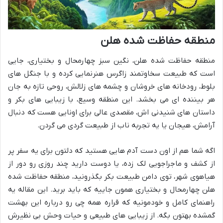
منطقه حفاظت شده هلن
منطقه حفاظت شده هلن، نگین سبز چهارمحال و بختیاری، جایی
است که طبیعت سخاوتمند زاگرس هنرنمایی کرده و با جنگل های
بلوط، رودخانه های خروشان و چشمه های زلالش، روحی تازه به جان
هر بیننده ای می بخشد. این منطقه وسیع، با زیبایی های بکر و
داستان های شنیدنی اش، مقصدی عالی برای اونایی هست که دنبال
آرامش، هیجان یا یه تجربه ناب از طبیعت گردی می گردن.
اگه شما هم از اون دست آدم هایی هستید که دلتون برای یه سفر پر
از کشف و ماجراجویی لک زده، یا دوست دارید چند روزی رو دور از
هیاهوی شهر، توی دامن طبیعت بکر بگذرونید، منطقه حفاظت شده
هلن چهارمحال و بختیاری همون جاییه که باید برید. این مقاله یه
راهنمای کامل و خودمونیه که قراره همه چی رو درباره این بهشت
گمشده بهتون بگه. از زیبایی های طبیعی و حیات وحش بی نظیرش