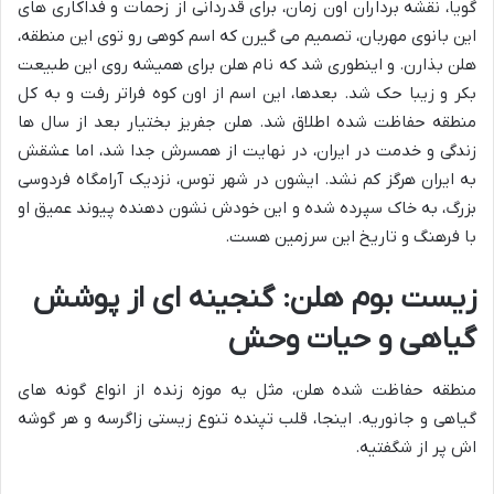
گویا، نقشه برداران اون زمان، برای قدردانی از زحمات و فداکاری های
این بانوی مهربان، تصمیم می گیرن که اسم کوهی رو توی این منطقه،
هلن بذارن. و اینطوری شد که نام هلن برای همیشه روی این طبیعت
بکر و زیبا حک شد. بعدها، این اسم از اون کوه فراتر رفت و به کل
منطقه حفاظت شده اطلاق شد. هلن جفریز بختیار بعد از سال ها
زندگی و خدمت در ایران، در نهایت از همسرش جدا شد، اما عشقش
به ایران هرگز کم نشد. ایشون در شهر توس، نزدیک آرامگاه فردوسی
بزرگ، به خاک سپرده شده و این خودش نشون دهنده پیوند عمیق او
با فرهنگ و تاریخ این سرزمین هست.
زیست بوم هلن: گنجینه ای از پوشش
گیاهی و حیات وحش
منطقه حفاظت شده هلن، مثل یه موزه زنده از انواع گونه های
گیاهی و جانوریه. اینجا، قلب تپنده تنوع زیستی زاگرسه و هر گوشه
اش پر از شگفتیه.