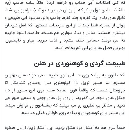
که کلی امکانات آبی جذاب رو فراهم کرده. مثلاً بلاب جامپ (یه
بالشتک بادی غول پیکر که از روش می پرید تو آب)، ترامپولین، شنا،
قایق های بادی یک نفره و چند نفره، جامپ واتر، سرسره آبی طبیعی و
پرش از صخره، فقط چند تا از این تفریحات هستن. اگه اهل هیجان
بیشتری هستید، شاتل و بنانا سواری هم هست. خلاصه، اینجا جاییه
که می تونید حسابی خنک بشید و لذت ببرید. بهار و تابستون،
بهترین فصل ها برای این تفریحات آبیه.
طبیعت گردی و کوهنوردی در هلن
اگه دلتون یه پیاده روی حسابی توی طبیعت می خواد، هلن بهترین
مسیره. یه مسیر تریل 15 کیلومتری بین روستای گندمکار تا
جوزستان هست که واقعاً فوق العاده ست. توی این مسیر، از دل
جنگل های بلوط می گذرید، از روی پل های چوبی و سیمی عبور می
کنید و مناظر بی نظیری رو می بینید که چشماتون رو نوازش میده.
این مسیر برای کوهنوردی و پیاده روی طولانی خیلی مناسبه.
حتماً سری هم به آبشار دره عشق بزنید. این آبشار زیبا، از دل صخره