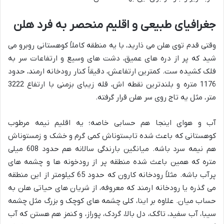
جغرافیای طبیعی و اقلیم منحصر به فرد هلن
وقتی قدم توی هلن می ذارید، با یه منطقه کاملاً کوهستانی روبرو می
شید که پر از دره های عمیق، دشت های وسیع و ارتفاعات سر به
فلک کشیده ست. کمترین ارتفاعش، دقیقاً کنار رودخانه ارمند، حدود
1176 متره و بلندترین نقطه اش، قله زیبای بزمنی با ارتفاع 3222
متر، مثل یه تاج روی سر هلن قرار گرفته.
آب و هوای اینجا هم حسابی خاصه؛ یه اقلیم نیمه مرطوب
کوهستانی که باعث شده تابستوناش کمی گرم و خشک و زمستوناش
هم نیمه سرد باشه. میانگین بارندگی سالانه هم حدود 608 میلی
متره که همین باعث شده منطقه پر از رودخونه ها و چشمه های
پرآب باشه. مثلاً رودخانه کارون که حدود 65 کیلومتر از این منطقه
می گذره یا رودخانه ارمند که معروفه، از شریان های حیاتی هلن به
حساب میان. علاوه بر اینا، کلی چشمه های کوچک و بزرگ مثل چشمه
سیبا، آب سفید، تاگک، دل بالا، گردک، پوراز، و کنمز هم هستن که آب