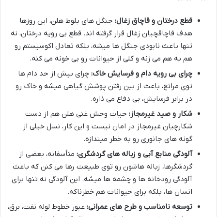
قطع درختان و قاچاق زغال:
جنگل های بلوط هلن، این روزها
هدف قاچاقچیان زغال قرار گرفته اند. قطع بی رویه درختان، نه
تنها باعث نابودی جنگل ها میشه، بلکه تعادل اکوسیستم رو
هم به هم می زنه و کلی از حیوانات رو بی خونه می کنه.
چرای بی رویه دام و فرسایش خاک:
چرای بیش از حد دام ها
توی مراتع، باعث از بین رفتن پوشش گیاهی میشه و خاک رو
در برابر فرسایش، بی دفاع می ذاره.
شکار و صید غیرمجاز:
حیات وحش غنی هلن هم از دست
شکارچیان غیرمجاز در امان نیست و این کار، نسل خیلی از
گونه های جانوری رو به خطر میندازه.
آلودگی منابع آبی و زباله های گردشگری:
متأسفانه، بعضی از
گردشگرها، زباله هاشون رو توی طبیعت رها می کنن که باعث
آلودگی رودخانه ها و چشمه ها میشه. این آلودگی نه تنها برای
انسان ها، بلکه برای حیوانات هم خطرناکه.
توسعه نامناسب و طرح های عمرانی:
عبور خطوط لوله نفت، برق،