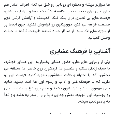
ها سرازیر میشه و منظره ای رویایی رو خلق می کنه. اطراف آبشار هم
جای عالی برای پیک نیک و عکاسیه. کلاً دشت ها و مراتع بکر هلن،
فرصت های بی نظیری برای پیک نیک، کمپینگ و آرامش گرفتن توی
طبیعت فراهم می کنن. دوربینتون رو فراموش نکنید، چون اینجا پر
از سوژه های عکاسیه؛ از مناظر خیره کننده طبیعت گرفته تا حیات
وحش کمیاب.
آشنایی با فرهنگ عشایری
یکی از زیبایی های هلن، حضور عشایر بختیاریه. این عشایر خونگرم،
با سبک زندگی سنتی و منحصر به فردشون، روح خاصی به منطقه می
بخشن. اگه با احترام و دقت باهاشون برخورد کنید، فرصت این رو
دارید که با فرهنگ غنی و آداب و رسوم اون ها آشنا بشید، شاید
حتی مهمون سیاه چادرهاشون بشید و طعم نون داغ و لبنیات محلی
رو بچشید. این تجربه، بخش جدایی ناپذیری از سفر به هلنه و واقعاً
به یادموندنی میشه.