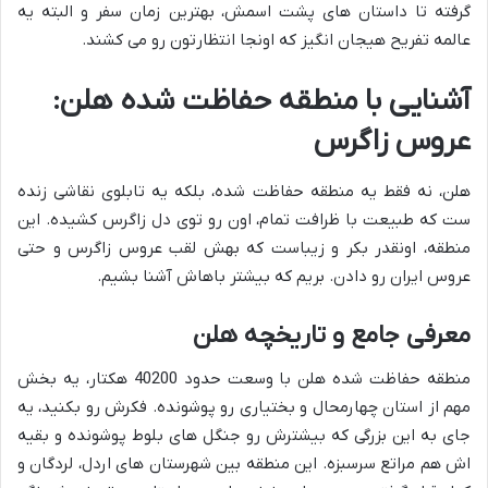
گرفته تا داستان های پشت اسمش، بهترین زمان سفر و البته یه
عالمه تفریح هیجان انگیز که اونجا انتظارتون رو می کشند.
آشنایی با منطقه حفاظت شده هلن:
عروس زاگرس
هلن، نه فقط یه منطقه حفاظت شده، بلکه یه تابلوی نقاشی زنده
ست که طبیعت با ظرافت تمام، اون رو توی دل زاگرس کشیده. این
منطقه، اونقدر بکر و زیباست که بهش لقب عروس زاگرس و حتی
عروس ایران رو دادن. بریم که بیشتر باهاش آشنا بشیم.
معرفی جامع و تاریخچه هلن
منطقه حفاظت شده هلن با وسعت حدود 40200 هکتار، یه بخش
مهم از استان چهارمحال و بختیاری رو پوشونده. فکرش رو بکنید، یه
جای به این بزرگی که بیشترش رو جنگل های بلوط پوشونده و بقیه
اش هم مراتع سرسبزه. این منطقه بین شهرستان های اردل، لردگان و