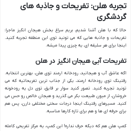
تجربه هلن: تفریحات و جاذبه های
گردشگری
حالا که با هلن آشنا شدیم، بریم سراغ بخش هیجان انگیز ماجرا:
تفریحات و جاذبه هایی که می تونید توی این منطقه تجربه کنید.
اینجا برای هر سلیقه ای، یه چیزی پیدا میشه.
تفریحات آبی هیجان انگیز در هلن
اگه عاشق آب و هیجانید، رودخانه ارمند توی هلن، بهترین انتخابه.
رفتینگ توی رودخانه ارمند، یکی از جذاب ترین تفریحاتیه که می
تونید تجربه کنید. تصور کنید سوار بر قایق، توی دل یه رودخونه
خروشان، از میون طبیعت بکر می گذرید و هیجان خالص رو حس می
کنید. مسیرهای رفتینگ اینجا درجات سختی مختلفی دارن، پس هم
برای حرفه ای ها و هم برای تازه کارها مناسبه.
کمپ هلن هم که دیگه حرف نداره! این کمپ، یه مرکز تفریحی کامله