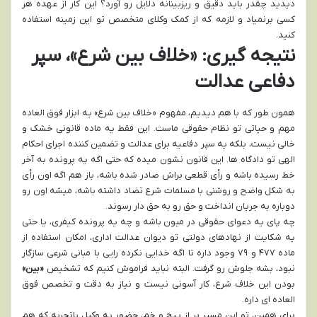
دیدید چقدر باید دقیق و ریزبینانه دلایل رو آورد؟ این کار از عهده هر
کسی برنمیاد و لازمه که از کمک وکلای متخصص تو این زمینه استفاده
کنید.
نتیجه گیری: «خلاف بین شرع»، سپر
دفاعی عدالت
همون طور که با هم دیدیم، مفهوم «خلاف بین شرع» یه ابزار فوق العاده
مهم و حیاتی تو نظام حقوقی ماست. این فقط یه ماده قانونی خشک و
خالی نیست، بلکه یه سپر دفاعیه برای عدالت و تضمین کننده اجرای احکام
الهی تو دادگاه ها. این قانون نشون میده که حتی اگه یه پرونده به آخر
خط رسیده باشه و رأی قطعی براش صادر شده باشه، باز هم اگه اون رأی
به شکل واضح و روشنی با مسلمات شرع تضاد داشته باشه، میشه اون رو
دوباره به جریان انداخت و حق رو به حق دار رسوند.
چه پای یه دعوای حقوقی در میون باشه و چه یه پرونده کیفری، یا حتی
یه شکایت از نهادهای دولتی تو دیوان عدالت اداری، امکان استفاده از
ماده ۴۷۷ و ۷۹ وجود داره تا اگه خدایی نکرده رایی با مبانی شرعی سازگار
نبود، بشه جلوش رو گرفت. البته نباید فراموش کنیم که تشخیص
«بین»
بودن این خلاف شرع، کار آسونی نیست و نیاز به دقت و تخصص فوق
العاده ای داره.
برای همین، تو این مسیر پر از پیچ و خم، حضور یه وکیل باتجربه که هم