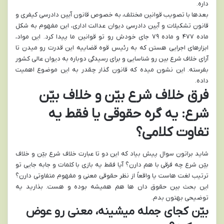
داره.
بعدها با تصویب قوانین مختلف، به خصوص قانون آیین دادرسی کیفری و
قانون تشکیلات و آیین دادرسی دیوان عدالت اداری، این مفهوم به شکل
ماده ۴۷۷ و ماده ۷۹ جای خودش رو تو قوانین ما پیدا کرد. این مواد،
ابزارهای اجرایی هستن که به رئیس قوه قضاییه این قدرت رو میدن تا
آرای خلاف شرع بین رو شناسایی و برای رسیدگی دوباره به دیوان عالی کشور
بفرسته. این نشون میده که قانون گذار چقدر به این موضوع اهمیت
داده.
فرق خلاف شرع بیّن و خلاف بیّن
شرع: یه گره حقوقی یا فقط یه
تفاوت کلامی؟
شاید براتون سوال پیش بیاد که این دو تا عبارت خلاف شرع بیّن و خلاف
بیّن شرع چه فرقی با هم دارن؟ آیا فقط یه بازی با کلمات و جابه جایی تو
ترتیب لغت هاست یا واقعاً از نظر حقوقی معنی و مفهوم متفاوتی دارن؟
این بحث بین حقوق دان ها هم همیشه بوده و هست. بذارید یه
توضیحی بهتون بدم.
بیّن کجای جمله میشینه، معنی رو عوض