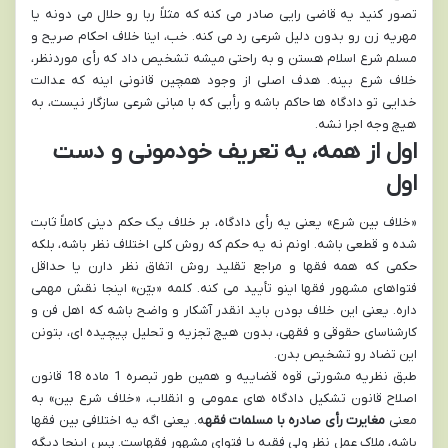
تصور کنید یه قاضی رایی صادر می کنه که مثلاً ربا رو حلال می دونه یا
مهریه زن رو بدون دلیل شرعی رد می کنه. خب، اینا خلاف احکام صریح و
مسلم شرع اسلام هستن و به راحتی میشه تشخیص داد که رأی موردنظر،
خلاف شرع بینه. هدف اصلی از وجود همچین قانونی اینه که عدالت
خدایی تو دادگاه ها حاکم باشه و رأیی که با مبانی شرعی سازگار نیست، به
هیچ وجه اجرا نشه.
اول از همه، یه تعریف خودمونی و دست
اول
«خلاف بین شرع» یعنی یه رأی دادگاه، بر خلاف یک حکم دینی کاملاً ثابت
شده و قطعی باشه. اونم نه یه حکم که روش کلی اختلاف نظر باشه، بلکه
حکمی که همه فقها و مراجع تقلید روش اتفاق نظر دارن یا حداقل
فتواهای مشهور فقها اینو تأیید می کنه. کلمه «بیّن» اینجا نقش مهمی
داره. یعنی این خلاف بودن باید انقدر آشکار و واضح باشه که اهل فن و
کارشناسای حقوقی و فقهی، بدون هیچ تجزیه و تحلیل پیچیده ای، بتونن
این تضاد رو تشخیص بدن.
طبق نظریه مشورتی قوه قضاییه و همین طور تبصره 1 ماده 18 قانون
اصلاح قانون تشکیل دادگاه های عمومی و انقلاب، «خلاف شرع بین» به
معنی
مغایرت رأی صادره با مسلمات فقه
ه. یعنی اگه یه اختلافی بین فقها
باشه، ملاک عمل نظر ولی فقیه یا فتوای مشهور فقهاست. پس اینجا دیگه