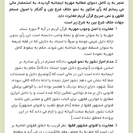
منجر به رد کامل دعوای مطالبه مهریه اینجانبه گردیده، به استحضار عالی
می رسانم که رأی مذکور به نحو
خلاف شرع بیّن
و آشکار با اصول مسلم
فقهی و نص صریح قرآن کریم مغایرت دارد.
جهات خلاف شرع بین به شرح زیر است:
مغایرت با اصل وجوب مهریه:
قرآن کریم در آیه ۴ سوره نساء،
مهریه را به عنوان صداق و نحله واجب دانسته است. این رأی بدون
ارائه دلیل شرعی موجه و صرفاً با استناد به دلایلی که در فقه شیعه
به عنوان مسقط مهریه شناخته نمی شوند، حکم به سقوط کامل
مهریه نموده است.
عدم احراز نشوز به نحو شرعی:
دادگاه محترم در رأی صادره، بر
اساس شهادت [توضیح دلایل مورد استناد دادگاه]، حکم به نشوز
اینجانبه داده است. این در حالی است که [توضیح دلایل و مستندات
شما که نشان می دهد نشوز احراز نشده یا ادله دادگاه کافی نبوده،
مثلاً: شهود دارای ارتباط نزدیک با همسر بوده اند، یا گواهی پزشکی
قانونی دال بر عدم توانایی تمکین ارائه شده است، و یا دلایل ابرازی،
مطابق با موازین فقهی، برای اثبات نشوز کافی و معتبر نمی باشند.
فتوای مشهور فقها از جمله [نام مرجع تقلید یا فتوای مشهور]، برای
اثبات نشوز، شرایط سخت گیرانه تری را لازم می داند که در این
پرونده محقق نشده است.]
مغایرت با فتوای مشهور فقها:
نظر قریب به اتفاق فقهای امامیه بر
این است که مهریه به محض عقد مالکیت زن در می آید و سقوط