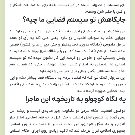
پای استنباط و اجتهاد اشتباه در کار نیست، بلکه پای یه مخالفت آشکار و
واضح با حکم شرع وسطه.
جایگاهش تو سیستم قضایی ما چیه؟
این مفهوم تو نظام حقوقی ایران یه جایگاه خیلی ویژه و حیاتی داره. یه
جورایی حکم یه سوپاپ اطمینان رو داره. یعنی حتی اگه یه رأی تو همه
مراحل دادرسی (دادگاه بدوی، تجدیدنظر و حتی دیوان عالی کشور) قطعی
شده باشه، باز هم اگه ثابت بشه که این رأی
خلاف شرع بین
ه، میشه دوباره
بهش رسیدگی کرد و جلوش رو گرفت. این کار نشون میده که تو سیستم
قضایی ما، پایبندی به احکام شرعی چقدر مهمه و حتی اگه قضات هم
ناخواسته اشتباهی بکنن، راهی برای جبرانش وجود داره.
این سازوکار کمک می کنه که اعتماد مردم به دستگاه قضا بیشتر بشه و این
حس رو به وجود میاره که عدالت واقعاً در نهایت اعمال میشه، حتی اگه در
ابتدا خطایی صورت گرفته باشه.
یه نگاه کوچولو به تاریخچه این ماجرا
موضوع اهمیت احکام شرعی تو قضاوت، چیز جدیدی نیست و ریشه اش
برمی گرده به همون اوایل انقلاب و حتی قبل تر تو فقه اسلامی. اما از نظر
قانونی و به شکل امروزی، این بحث بیشتر با تصویب قانون اساسی
جمهوری اسلامی ایران پررنگ شد که تاکید زیادی روی اجرای احکام اسلامی