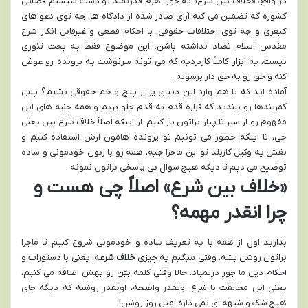
در واقع، «خلاف بین شرع» یه جور اهرم قدرتمند تو دست سیستم قضایی
کشوره که تضمین می کنه آرای صادر شده از دادگاه ها، چه توی دعواهای
کیفری و چه توی اختلافات حقوقی، با احکام قطعی و غیرقابل انکار شرع
مقدس اسلام تضاد نداشته باشن. این موضوع فقط یه بحث تئوری
نیست، یه ابزار کاملاً کاربردیه که می تونه سرنوشت یه پرونده رو عوض
کنه و حق رو به حق دار برسونه.
آماده اید که با هم وارد این دنیای پر از پیچ و خم حقوقی بشیم؟ پس
کمربندها رو ببندید که قراره قدم به قدم جلو بریم و همه جنبه های این
مفهوم رو از سیر تا پیاز براتون باز کنیم. از اینکه اصلاً خلاف شرع بین یعنی
چی، تا اینکه چطور می تونیم تو پرونده هامون ازش استفاده کنیم و
نقش یه وکیل کاربلد تو این ماجرا چیه، همه رو با زبون خودمونی و ساده
توضیح می دیم تا دیگه هیچ سوال بی پاسخی براتون نمونه.
«خلاف بین شرع» اصلاً چی هست و
چرا انقدر مهمه؟
بذارید اول از همه با یه تعریف ساده و خودمونی شروع کنیم تا ماجرا
براتون روشن بشه. وقتی میگیم یه چیزی
خلاف شرع
ه، یعنی با دستورات و
احکام دین ما جور درنمیاد. حالا وقتی کلمه بیّن رو بهش اضافه می کنیم،
یعنی این مخالفت با شرع اونقدر واضحه، اونقدر روشنه که دیگه جای
هیچ شک و شبهه ای نمی ذاره. مثل روز روشن!