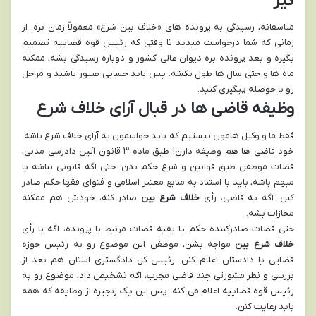
گیر
متاسفانه، رسیدگی به پرونده های «خلاف بین شرع» معمولاً زمان بره. از
زمانی که شما درخواست میدید تا وقتی که رئیس قوه قضاییه تصمیم
بگیره و بعد پرونده بره دیوان عالی کشور و دوباره رسیدگی بشه، ممکنه
ماه ها و حتی سال ها طول بکشه. پس باید حسابی صبور باشید و مراحل
رو با حوصله پیگیری کنید.
وظیفه قاضی ها در قبال آرای خلاف شرع
فقط ما و وکیل هامون نیستیم که باید حواسمون به آرای خلاف شرع باشه.
خود قاضی ها هم وظیفه دارن! طبق ماده ۳ قانون آیین دادرسی مدنی،
قضات موظفن طبق قوانین و شرع حکم بدن. حتی اگه قانونی نباشه یا
مبهم باشه، باید با استناد به منابع معتبر اسلامی و فتوای فقها حکم صادر
کنن. اگه یه قاضی، رأی
خلاف شرع بین
صادر کنه، خودش هم ممکنه
مجازات بشه.
حتی قضات صادرکننده حکم یا بقیه قضات مرتبط با پرونده، اگه با رأی
خلاف شرع بین
مواجه بشن، موظفن این موضوع رو به رئیس حوزه
قضایی یا دادستان اعلام کنن. رئیس کل دادگستری استان هم بعد از
بررسی و نظر مشورتی چند قاضی مجرب، اگه تشخیص داد، موضوع رو به
رئیس قوه قضاییه اعلام می کنه. پس این یک زنجیره از وظایفه که همه
باید رعایت کنن.