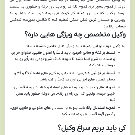
دونه از کدوم مسیر بره، کدوم تله ها رو باید دور بزنه و چطوری به مقصد
برسه. وکیلی که تو این زمینه کار کرده، می تونه درخواست شما رو به
بهترین و مستدل ترین شکل ممکن تنظیم کنه تا شانس پذیرفته شدنش
حسابی بالا بره.
وکیل متخصص چه ویژگی هایی داره؟
یه وکیل خوب تو این زمینه باید ویژگی های خاصی داشته باشه:
تسلط بر فقه و مبانی شرعی:
باید کاملاً با اصول فقهی، فتاوای مراجع
و مسلمات شرع آشنا باشه تا بتونه خلاف شرع بودن یه رأی رو به
درستی اثبات کنه.
تسلط بر قوانین دادرسی:
باید به ریزه کاری های ماده ۴۷۷ و ۷۹ و
دستورالعمل های اجرایی اون ها کاملاً واقف باشه.
تجربه عملی:
تجربه تو پرونده های مشابه و شناخت رویه قضایی،
خیلی مهمه. وکیلی که این راه رو رفته، می دونه چطور باید عمل
کنه.
قدرت استدلال بالا:
باید بتونه با استدلال های حقوقی و فقهی قوی،
رئیس قوه قضاییه رو متقاعد کنه.
کی باید بریم سراغ وکیل؟