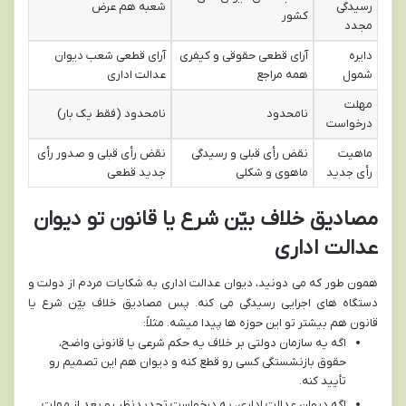
رسیدگی
شعبه هم عرض
کشور
مجدد
دایره
آرای قطعی حقوقی و کیفری
آرای قطعی شعب دیوان
شمول
همه مراجع
عدالت اداری
مهلت
نامحدود
نامحدود (فقط یک بار)
درخواست
ماهیت
نقض رأی قبلی و رسیدگی
نقض رأی قبلی و صدور رأی
رأی جدید
ماهوی و شکلی
جدید قطعی
مصادیق خلاف بیّن شرع یا قانون تو دیوان
عدالت اداری
همون طور که می دونید، دیوان عدالت اداری به شکایات مردم از دولت و
دستگاه های اجرایی رسیدگی می کنه. پس مصادیق خلاف بیّن شرع یا
قانون هم بیشتر تو این حوزه ها پیدا میشه. مثلاً:
اگه یه سازمان دولتی بر خلاف یه حکم شرعی یا قانونی واضح،
حقوق بازنشستگی کسی رو قطع کنه و دیوان هم این تصمیم رو
تأیید کنه.
اگه دیوان عدالت اداری، یه درخواست تجدیدنظر رو بعد از مهلت