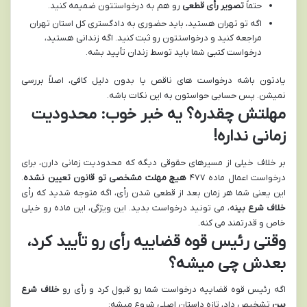
حتماً
تصویر رأی قطعی
رو هم به درخواستتون ضمیمه کنید.
اگه تو تهران هستید، باید حضوری به دادگستری کل استان تهران
مراجعه کنید و درخواستتون رو ثبت کنید. اگه زندانی هستید،
درخواست کتبی شما باید توسط زندان تأیید بشه.
یادتون باشه درخواست های ناقص یا بدون دلیل کافی، اصلاً بررسی
نمیشن. پس حسابی حواستون به این نکات باشه.
مهلتش چقدره؟ یه خبر خوب: محدودیت
زمانی نداره!
بر خلاف خیلی از مسیرهای حقوقی دیگه که محدودیت زمانی دارن، برای
درخواست اعمال ماده ۴۷۷
هیچ مهلت مشخصی تو قانون تعیین نشده
.
این یعنی شما هر زمان بعد از قطعی شدن رأی، اگه متوجه شدید که رأی
خلاف شرع بین
ه، می تونید درخواست بدید. این ویژگی، این ماده رو خیلی
خاص و قدرتمند می کنه.
وقتی رئیس قوه قضاییه رأی رو تأیید کرد،
بعدش چی میشه؟
اگه رئیس قوه قضاییه درخواست شما رو قبول کرد و رأی رو
خلاف شرع
بین
تشخیص داد، تازه داستان اصلی شروع میشه: