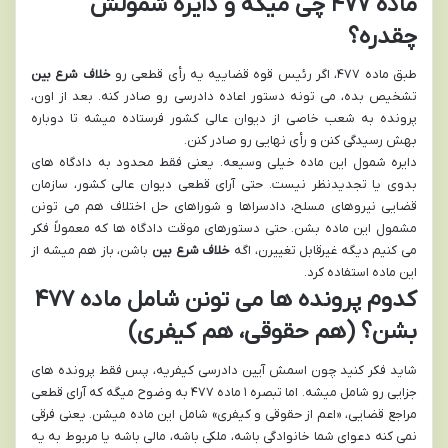
ماده ۴۷۷ چی میگه و دایره شمولش
چقدره؟
طبق ماده ۴۷۷، اگر رئیس قوه قضاییه یه رأی قطعی رو
خلاف شرع بین
تشخیص بده، می تونه دستور اعاده دادرسی رو صادر کنه. بعد از اون،
پرونده به شعب خاصی از دیوان عالی کشور فرستاده میشه تا دوباره
بهش رسیدگی کنن و رأی نهایی رو صادر کنن.
دایره شمول این ماده خیلی وسیعه. یعنی فقط محدود به دادگاه های
بدوی یا تجدیدنظر نیست. حتی آرای قطعی دیوان عالی کشور، سازمان
قضایی نیروهای مسلح، دادسراها و شوراهای حل اختلاف هم می تونن
مشمول این ماده بشن. حتی دستورهای موقت دادگاه ها که معمولاً فکر
می کنیم دیگه غیرقابل تغییرن، اگه
خلاف شرع بین
باشن، باز هم میشه از
این ماده استفاده کرد.
کدوم پرونده ها می تونن شامل ماده ۴۷۷
بشن؟ (هم حقوقی، هم کیفری)
شاید فکر کنید چون اسمش آیین دادرسی کیفریه، پس فقط پرونده های
جزایی رو شامل میشه. اما تبصره ۱ ماده ۴۷۷ به وضوح میگه که آرای قطعی
مراجع قضایی، «اعم از حقوقی و کیفری» شامل این ماده میشن. یعنی فرقی
نمی کنه دعوای شما خانوادگی باشه، ملکی باشه، مالی باشه یا مربوط به یه