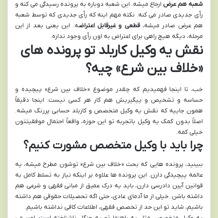
شعبه هم عرض
ارجاع میشه. این شعبه دوباره به پرونده رسیدگی می کنه و
رأی جدیدی صادر می کنه. نکته مهم اینه که رأی جدیدی که توسط شعبه
هم عرض صادر میشه،
قطعی و غیرقابل اعتراض
ه. این یعنی بعد از این
مرحله، دیگه هیچ راهی برای اعتراض به اون رأی وجود نداره.
نقش یه وکیل کاربلد تو پرونده های
«خلاف بین شرع» چیه؟
خب، تا اینجا فهمیدیم که چقدر موضوع «خلاف بین شرع» پیچیده و
حساسه و تشخیص و پیگیریش هم کار هر کسی نیست. اینجا دقیقاً
همون جاییه که نقش یه وکیل متخصص و کاربلد حسابی پررنگ میشه.
اصلاً بدون کمک یه وکیل باتجربه تو این حوزه، واقعاً احتمال موفقیتتون
خیلی کمه.
چرا باید با وکیل متخصص مشورت کنیم؟
ببینید، پرونده هایی که بحث «خلاف بین شرع» توشون مطرح میشه، یه
عالمه پیچیدگی دارن. این پرونده ها علاوه بر اینکه نیاز به تسلط کامل به
قوانین آیین دادرسی دارن، باید یه درک عمیق از مبانی فقهی و شرعی هم
داشته باشن. خیلی از ما آدمای عادی، حتی اگه تحصیلات حقوقی هم داشته
باشیم، شاید تو این حد از تخصص فقهی، اطلاعات کافی نداشته باشیم.
یه وکیل متخصص، مثل یه راهنما تو یه جنگل ناشناخته است. اون می