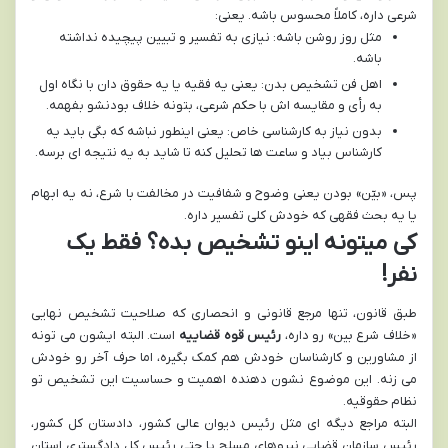
شرعی داره، کاملاً محسوس باشه. یعنی:
مثل روز روشن باشه: نیازی به تفسیر و تبیین پیچیده نداشته
باشه.
اهل فن تشخیص بدن: یعنی یه فقیه یا یه حقوق دان با نگاه اول
به رأی و مقایسه اش با حکم شرعی، بتونه خلاف بودنشو بفهمه.
بدون نیاز به کارشناسی خاص: یعنی اینطور نباشه که بگی باید یه
کارشناس بیاد و ساعت ها تحلیل کنه تا شاید به یه نتیجه ای برسه.
پس، «بیّن» بودن یعنی وضوح و شفافیت در مخالفت با شرع، نه یه ابهام
یا یه بحث فقهی که خودش کلی تفسیر داره.
کی میتونه اینو تشخیص بده؟ فقط یک
نفر!
طبق قانون، تنها مرجع قانونی و انحصاری که صلاحیت تشخیص نهایی
«خلاف شرع بین» رو داره،
رئیس قوه قضاییه
است. البته ایشون می تونه
از مشاورین و کارشناسان خودش هم کمک بگیره، اما حرف آخر رو خودش
می زنه. این موضوع نشون دهنده اهمیت و حساسیت این تشخیص تو
نظام حقوقیه.
البته مراجع دیگه ای مثل رئیس دیوان عالی کشور، دادستان کل کشور،
رئیس سازمان قضایی نیروهای مسلح یا حتی رئیس کل دادگستری استان