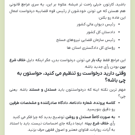
باشید، کارتون خیلی راحت تر میشه. علاوه بر این، یه سری مراجع قانونی
هم هستن که می تونن خودشون از رئیس قوه قضاییه درخواست اعمال
این ماده رو بکنن:
رئیس دیوان عالی کشور
دادستان کل کشور
رئیس سازمان قضایی نیروهای مسلح
رؤسای کل دادگستری استان ها
این مراجع فقط
یک بار
می تونن درخواست بدن، مگر اینکه دلیل
خلاف شرع
بین
بودن رأی جدید باشه.
وقتی دارید درخواست رو تنظیم می کنید، حواستون به
چی باشه؟
مهم ترین نکته اینه که درخواستتون باید
مستدل و مستند
باشه. یعنی
چی؟
کلاسه پرونده، شماره دادنامه، دادگاه صادرکننده و مشخصات طرفین
رو دقیق بنویسید.
به صورت کاملاً مستدل و روشن
توضیح بدید که چرا فکر می کنید
رأی
خلاف شرع بین
ه. اینجا دیگه جای احساسات نیست، باید با استناد
به آیات، روایات، فتاوای معتبر و اصول فقهی حرف بزنید.