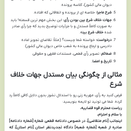
دیوان عالی کشور)، کلاسه پرونده.
شرح ماجرا:
خلاصه ای از پرونده و اتفاقاتی که افتاده.
جهات خلاف شرع بین بودن رأی:
این بخش مهم ترین قسمته! باید
به صورت کاملاً مستدل و با جزئیات توضیح بدید که چرا رأی صادر
شده
خلاف شرع بین
ه.
درخواست:
خواسته شما چیست؟ (مثلاً: تقاضای تجویز اعاده
دادرسی و ارجاع پرونده به شعب خاص دیوان عالی کشور).
ضمائم:
تصویر رأی قطعی، مستندات فقهی و حقوقی.
تاریخ و امضا.
مثالی از چگونگی بیان مستدل جهات خلاف
شرع
فرض کنید یه رأی، مهریه زنی رو با استدلال نشوز بدون دلایل کافی کاملاً رد
کرده. شما می تونید تو لایحه بنویسید:
ریاست محترم قوه قضاییه،
با سلام و احترام،
اینجانب [نام متقاضی]، در خصوص دادنامه قطعی شماره [شماره دادنامه]
صادره از شعبه [شماره شعبه] دادگاه تجدیدنظر استان [نام استان]، که