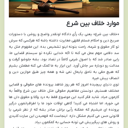
موارد خلاف بین شرع
«خلاف بین شرع» یعنی یک رأی دادگاه اونقدر واضح و روشن با دستورات
صریح دین و احکام مسلم فقهی مغایرت داشته باشه که هرکسی که سرش
تو کار حقوق و شرعه، راحت بتونه اینو تشخیص بده. این مفهوم مثل یه
سد دفاعی مهم عمل می کنه تا اگه خدایی نکرده تو سیستم قضایی ما،
رایی صادر شد که با اصول شرعی کاملاً در تضاد بود، بشه جلوشو گرفت و
عدالت رو دوباره سر جاش آورد. این ابزار به ما کمک می کنه مطمئن بشیم
که هیچ حقی به ناحق پایمال نمی شه و همه چیز طبق موازین دین و
انصاف پیش میره.
توی دنیای پیچیده امروز که هر روز شاهد پرونده های حقوقی و قضایی
مختلف هستیم، دونستن مفاهیم حقوقی مثل خلاف بین شرع واقعاً به
کارمون میاد. شاید فکر کنید این موضوع فقط به درد وکلا و حقوق دان ها
می خوره، اما اشتباه می کنید! گاهی اوقات خود ما یا اطرافیانمون درگیر
پرونده ای میشیم که ممکنه رأیی براش صادر بشه که از نظر شرعی یا
قانونی حس می کنیم مشکل داره. اینجاست که فهمیدن این عبارت کلیدی
و روش های پیگیریش می تونه حسابی به کمکمون بیاد.