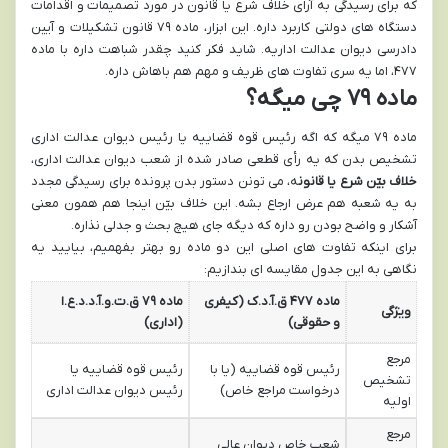
که برای رسیدگی به آرای خلاف شرع یا قانون در مورد تصمیمات و اقدامات
دستگاه های دولتی کاربرد داره. این ابزار، ماده ۷۹ قانون تشکیلات و آیین
دادرسی دیوان عدالت اداریه. شاید فکر کنید چقدر شباهت داره با ماده
۴۷۷، اما یه سری تفاوت های ظریف و مهم هم باهاش داره.
ماده ۷۹ چی میگه؟
ماده ۷۹ میگه که اگه رئیس قوه قضاییه یا رئیس دیوان عدالت اداری
تشخیص بدن که یه رأی قطعی صادر شده از شعب دیوان عدالت اداری،
خلاف بیّن شرع یا قانون
ه، می تونن دستور بدن پرونده برای رسیدگی مجدد
به یه شعبه هم عرض ارجاع بشه. این خلاف بیّن اینجا هم همون معنی
آشکار و واضح بودن رو داره که دیگه جای هیچ بحث و جدلی نذاره.
برای اینکه تفاوت های اصلی این دو ماده رو بهتر بفهمیم، بیایید یه
نگاهی به این جدول مقایسه ای بندازیم:
ماده ۴۷۷ ق.آ.د.ک (کیفری
ماده ۷۹ ق.ت.و.آ.د.د.ع.ا
ویژگی
و حقوقی)
(اداری)
مرجع
رئیس قوه قضاییه (یا با
رئیس قوه قضاییه یا
تشخیص
درخواست مراجع خاص)
رئیس دیوان عدالت اداری
اولیه
مرجع
شعب خاص دیوان عالی