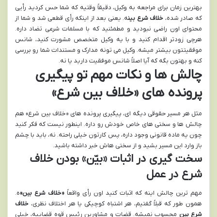
بهترین زمان برای مراجعه به وکیل، دقیقاً وقتیه که شما حس کردید رأیی
که صادر شده،
خلاف شرع بین
ه. یعنی بعد از اینکه رأی قطعی شد و شما از
محتوای اون راضی نبودید و مطمئنید که با مسلمات شرعی تضاد داره.
هرچی زودتر اقدام کنید و با یه وکیل متخصص مشورت کنید، شانس
موفقیتتون بیشتر میشه. وکیل می تونه مدارک و مستندات شما رو بررسی
کنه و بهتون بگه که آیا اصلاً شانس موفقیت دارید یا نه.
چالش ها و نکات مهم تو پیگیری
پرونده های «خلاف بین شرع»
مثل هر مسیر حقوقی دیگه ای، پیگیری پرونده های «خلاف بین شرع» هم
چالش ها و سختی های خاص خودش رو داره. اینطور نیست که فکر کنید
چون یه ماده قانونی وجود داره، پس کارتون خیلی راحته. نه، باید با چشم
باز وارد این مسیر بشید و از سختی هاش خبر داشته باشید.
سخت گیری در اثبات «بیّن» بودن خلاف
شرع در عمل
مهم ترین چالش اینه که اثبات کنید اون رأی واقعاً
«خلاف شرع بین»
ه.
همون طور که قبلاً گفتیم، هر اشتباه کوچیکی یا هر اختلاف نظری،
خلاف
شرع بین
محسوب نمیشه. قضات و مشاورین رئیس قوه قضاییه، خیلی