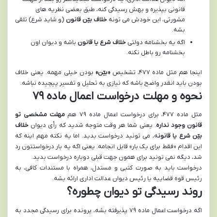
قانونی بپذیره و بهش رسیدگی کنه، طبق بعضی نظریه های
مشورتی، این خودش می تونه
خلاف بیّن قانون
(و شاید شرع) تلقی
بشه.
اگه یه بخشنامه دولتی
خلاف شرع یا قانون
باشه و دیوان اون
بخشنامه رو باطل نکنه.
اینجا هم مثل ماده ۴۷۷، تشخیص
«بیّن»
بودن خیلی مهمه. یعنی خلاف
بودن باید انقدر واضح باشه که نیازی به تحلیل و تفسیر پیچیده نباشه.
نحوه و مهلت درخواست اعمال ماده ۷۹
مثل ماده ۴۷۷، برای درخواست اعمال ماده ۷۹ هم
مهلت مشخصی تو
قانون وجود نداره
. یعنی شما هر وقت متوجه شدید که رأی دیوان
خلاف
بیّن شرع یا قانون
ه، می تونید درخواست بدید. اما یه نکته مهم اینه که
این اقدام «فقط برای یک بار» قابل انجامه. یعنی اگه یه بار درخواستتون رد
شد، دیگه نمی تونید برای همون جهت قبلی دوباره درخواست بدید.
درخواست باید به صورت کتبی و مستدل، همراه با مستندات کافی، به
رئیس قوه قضاییه یا رئیس دیوان عدالت اداری ارائه بشه.
روند رسیدگی تو دیوان چطوره؟
اگه درخواست اعمال ماده ۷۹ پذیرفته بشه، پرونده برای رسیدگی مجدد به