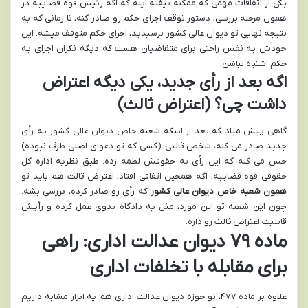
یکی از اتفاقات مهمی که ممکنه بیفته اینه که اگه رئیس قوه قضاییه در
همون مرحله بررسی، دستور توقف اجرای حکم رو صادر کنه، تا زمانی که به
نتیجه نهایی تو دیوان عالی کشور نرسیدید، اجرای حکم متوقف میشه. این
خودش یه نفس راحتی برای متقاضیان هست که دیگه نگران اجرای یه
حکم اشتباه نباشن.
اگه بعد از رأی جدید، یکی دیگه اعتراض
داشت چی؟ (اعتراض ثالث)
گاهی پیش میاد که بعد از اینکه شعبه خاص دیوان عالی کشور یه رأی
جدید صادر می کنه، شخص ثالثی (کسی که تو دعوای اصلی طرف نبوده)
حس می کنه که این رأی به حقوقش لطمه زده. طبق نظریه اداره کل
حقوقی قوه قضاییه، اگه همچین اتفاقی افتاد، اعتراض ثالث هم باید تو
همون شعبه خاص دیوان عالی کشور
که رأی رو صادر کرده، بررسی بشه.
چون این شعبه تو این مورد، مثل یه دادگاه بدوی عمل کرده و رأیش
قابلیت اعتراض ثالث رو داره.
ماده ۷۹ دیوان عدالت اداری: راهی
برای مقابله با تخلفات اداری
علاوه بر ماده ۴۷۷، تو حوزه دیوان عدالت اداری هم یه ابزار مشابه داریم