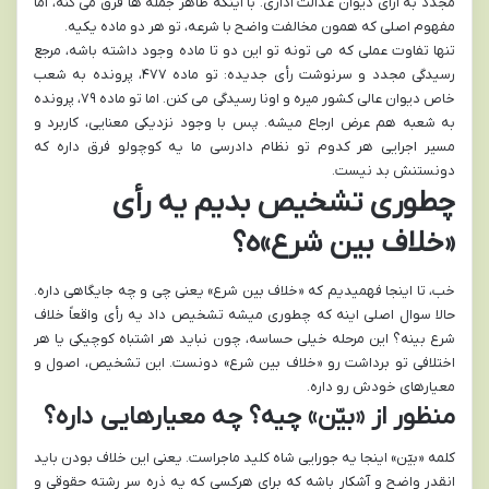
مجدد به آرای دیوان عدالت اداری. با اینکه ظاهر جمله ها فرق می کنه، اما
مفهوم اصلی که همون مخالفت واضح با شرعه، تو هر دو ماده یکیه.
تنها تفاوت عملی که می تونه تو این دو تا ماده وجود داشته باشه، مرجع
رسیدگی مجدد و سرنوشت رأی جدیده: تو ماده ۴۷۷، پرونده به شعب
خاص دیوان عالی کشور میره و اونا رسیدگی می کنن. اما تو ماده ۷۹، پرونده
به شعبه هم عرض ارجاع میشه. پس با وجود نزدیکی معنایی، کاربرد و
مسیر اجرایی هر کدوم تو نظام دادرسی ما یه کوچولو فرق داره که
دونستنش بد نیست.
چطوری تشخیص بدیم یه رأی
«خلاف بین شرع»ه؟
خب، تا اینجا فهمیدیم که «خلاف بین شرع» یعنی چی و چه جایگاهی داره.
حالا سوال اصلی اینه که چطوری میشه تشخیص داد یه رأی واقعاً خلاف
شرع بینه؟ این مرحله خیلی حساسه، چون نباید هر اشتباه کوچیکی یا هر
اختلافی تو برداشت رو «خلاف بین شرع» دونست. این تشخیص، اصول و
معیارهای خودش رو داره.
منظور از «بیّن» چیه؟ چه معیارهایی داره؟
کلمه «بیّن» اینجا یه جورایی شاه کلید ماجراست. یعنی این خلاف بودن باید
انقدر واضح و آشکار باشه که برای هرکسی که یه ذره سر رشته حقوقی و