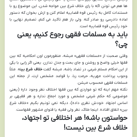
ها هم می تونن اگه با رای خلاف شرع بین مواجه شدن، این موضوع رو با
مستندات کامل به رئیس قوه قضاییه اعلام کنن و ازش بخوان که دستور
اعاده دادرسی رو صادر کنه. ولی باز هم تاکید می کنم، تصمیم نهایی با
خود رئیس قوه قضاییه است.
باید به مسلمات فقهی رجوع کنیم، یعنی
چی؟
وقتی صحبت از «مسلمات فقهی» میشه، منظورمون اون احکامیه که بین
فقها خیلی واضح و روشنن و جای بحث و جدل ندارن. یعنی اگر رایی با یکی
از این احکام مسلم شرعی در تضاد باشه، میشه گفت
خلاف شرع بین
ه. مثلاً
وجوب پرداخت مهریه، حرمت ربا، یا قواعد مشخص ارث، از جمله این
مسلمات فقهی محسوب میشن.
نکته مهم اینه که تو مواردی که بین فقها اختلاف نظر وجود داره (یعنی
موضوعی که حکم شرعی مشخص و مورد اجماع نداره و هر فقیهی بر
اساس اجتهاد خودش نظری داده)، دیگه نمی تونیم بگیم «خلاف شرع
بین» اتفاق افتاده. اینجا ملاک، نظر ولی فقیه یا فتوای مشهور فقهاست.
حواستون باشه! هر اختلافی تو اجتهاد،
خلاف شرع بین نیست!