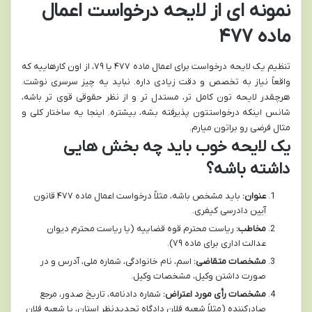
نمونه ای از لایحه درخواست اعمال
ماده ۴۷۷
تنظیم یک لایحه درخواست برای اعمال ماده ۴۷۷ یا ۷۹، از اون کارهاییه که
واقعاً نیاز به تخصص و دقت زیادی داره. نباید یه چیز سرسری نوشت.
هرچقدر لایحه تون کامل تر، مستدل تر و از نظر حقوقی قوی تر باشه،
شانس اینکه درخواستتون پذیرفته بشه، بیشتره. اینجا یه ساختار کلی و
مثال فرضی رو براتون میارم.
یک لایحه خوب باید چه بخش هایی
داشته باشه؟
عنوان:
باید مشخص باشه، مثلاً درخواست اعمال ماده ۴۷۷ قانون
آیین دادرسی کیفری.
مخاطب:
ریاست محترم قوه قضاییه (یا ریاست محترم دیوان
عدالت اداری برای ماده ۷۹).
مشخصات متقاضی:
اسم، نام خانوادگی، شماره ملی، آدرس و در
صورت داشتن وکیل، مشخصات وکیل.
مشخصات رأی مورد اعتراض:
شماره دادنامه، تاریخ صدور، مرجع
صادرکننده (مثلاً شعبه فلان دادگاه تجدیدنظر استان، یا شعبه فلان