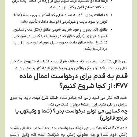
ارث:
اگه تو تقسیم ارث، سهم یکی از ورثه بر خلاف آیات قرآن
و احکام مسلم فقهی کم یا زیاد بشه.
معاملات ربوی:
اگه یه معامله ای که آشکارا ربوی بوده (مثلاً
قرض با سود ثابت و غیرشرعی) توسط دادگاه تأیید بشه.
طلاق:
اگه بدون وجود شرایط شرعی طلاق (مثل عدم تمکین،
عسر و حرج و…) رأی طلاق صادر بشه یا برعکس، در شرایطی
که شرع اجازه طلاق داده، بدون دلیل موجه، این حق از زن یا
مرد گرفته بشه.
این مثال ها نشون میدن که «خلاف شرع بین» فقط یه مفهوم خشک و
خالی نیست، بلکه تو زندگی واقعی و پرونده های مردم کاربرد عملی داره.
قدم به قدم برای درخواست اعمال ماده
۴۷۷: از کجا شروع کنیم؟
خب، اگه فکر می کنید رأیی که صادر شده
خلاف شرع بین
ه، باید یه سری
مراحل رو طی کنید. این راهنما بهتون کمک می کنه:
چه کسایی می تونن درخواست بدن؟ (شما و وکیلتون یا
مراجع قانونی)
ماده ۴۷۷ میگه هرکسی می تونه درخواست بده، چه شخص حقیقی باشید
(مثل خود شما) و چه حقوقی (مثل یه شرکت). البته اگه وکیل داشته