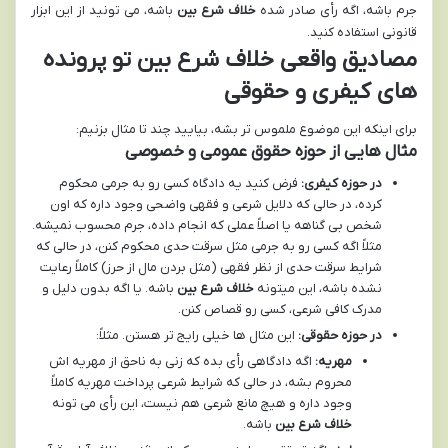
جرم باشه، اگه رأی صادر شده
خلاف شرع بین
باشه، می تونید از این ابزار
قانونی استفاده کنید.
مصادیق واقعی خلاف شرع بین تو پرونده
های کیفری و حقوقی
برای اینکه این موضوع ملموس تر بشه، بیایید چند تا مثال بزنیم:
مثال هایی از حوزه حقوق عمومی و خصوصی
در حوزه کیفری:
فرض کنید یه دادگاه کسی رو به جرمی محکوم
کرده، در حالی که دلایل شرعی و فقهی واضحی وجود داره که اون
شخص بی گناهه یا اصلاً عملی که انجام داده، جرم محسوب نمیشه.
مثلاً اگه کسی رو به جرمی مثل سرقت حدی محکوم کنن، در حالی که
شرایط سرقت حدی از نظر فقهی (مثل بردن مال از حرز) کاملاً رعایت
نشده باشه، این میتونه
خلاف شرع بین
باشه. یا اگه بدون دلیل و
مدرک کافی شرعی، کسی رو قصاص کنن.
در حوزه حقوقی:
این مثال ها خیلی رایج تر هستن. مثلاً:
مهریه:
اگه دادگاهی رأی بده که زنی به ناحق از مهریه اش
محروم بشه، در حالی که شرایط شرعی پرداخت مهریه کاملاً
وجود داره و هیچ مانع شرعی هم نیست، این رأی می تونه
خلاف شرع بین
باشه.