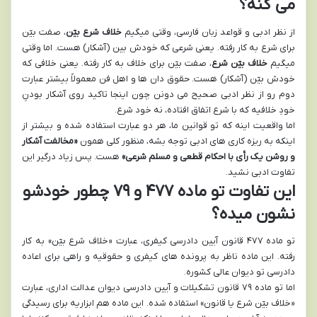
می کنه؟
از نظر ادبی و قواعد زبان فارسی، وقتی میگیم
خلاف شرع بیّن
، صفت بیّن
برای شرع به کار رفته. یعنی شرعی که خودش بین (آشکار) هست. اما وقتی
میگیم
خلاف بیّن شرع
، صفت بیّن برای خلاف به کار رفته. یعنی خلافی که
خودش بیّن (آشکار) هست. حقوق دان ها و اهل فن معمولاً بیشتر عبارت
دوم رو از نظر ادبی صحیح می دونن چون اینجا تاکید روی آشکار بودنِ
خودِ خلافیه که با شرع اتفاق افتاده، نه خود شرع.
اما واقعیت اینه که تو قوانین ما، هر دو عبارت استفاده شده و بیشتر از
اینکه به ریزه کاری های ادبی توجه بشه، منظور کلی همون
«مخالفت آشکار
و روشن یک رأی با احکام قطعی و مسلم شرعی»
هست. پس زیاد درگیر این
تفاوت ادبی نشید.
این تفاوت تو ماده ۴۷۷ و ۷۹ چطور خودشو
نشون میده؟
تو ماده ۴۷۷ قانون آیین دادرسی کیفری، عبارت «خلاف شرع بیّن» به کار
رفته. این ماده ناظر به پرونده های کیفری و حقوقیه و راهی برای اعاده
دادرسی تو دیوان عالی کشوره.
اما تو ماده ۷۹ قانون تشکیلات و آیین دادرسی دیوان عدالت اداری، عبارت
«خلاف بیّن شرع یا قانون» استفاده شده. این ماده هم ابزاریه برای رسیدگی