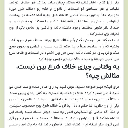
یکی از بزرگترین اشتباهاتی که ممکنه پیش بیاد، اینه که هر اختلافی تو نظر
قضات یا هر اشتباهی تو استنباط از قانون یا فقه رو «خلاف شرع بین»
بدونیم. نه! اینطور نیست. قاضی ها هم مثل بقیه آدما ممکنه تو برداشت
از قوانین یا حتی تو استنباط از فقه اشتباه کنن. یا ممکنه تو یه موضوعی،
چند تا نظر فقهی مختلف وجود داشته باشه و قاضی بر اساس یکی از اون
نظرات رای صادر کنه.
اینجا دیگه نمی تونیم بگیم رأی
خلاف شرع بین
ه. «خلاف شرع بین» فقط
وقتیه که رأی صادره، عیناً با یه حکم شرعی مسلم و قطعی و بدون هیچ
شک و تردیدی، در تضاد باشه. پس مرز بین اشتباه در استنباط و خلاف شرع
بین خیلی ظریفه و باید با دقت زیادی بهش توجه کرد.
یه وقتایی چیزی خلاف شرع بین نیست،
مثالش چیه؟
برای اینکه بهتر متوجه بشید، فرض کنید یه رأی صادر شده و شما حس می
کنید قاضی اشتباه کرده. مثلاً تو محاسبه خسارت یه کمی بالا و پایین شده.
یا مثلاً تو یه پرونده ای که چند تا نظریه فقهی وجود داره، قاضی بر اساس
یکی از اون نظریه ها حکم داده. اینا لزوماً
خلاف شرع بین
محسوب نمیشن.
یا مثلاً اگه قاضی تو تشخیص اعتبار یه سند، دچار اشتباه شده باشه، این
اشتباه ممکنه قابل اعتراض باشه، اما احتمالاً در دسته خلاف شرع بین قرار
نمی گیره، مگر اینکه این اشتباه انقدر فاحش باشه که به یک اصل مسلم