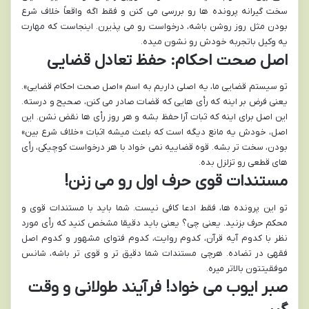
سخت گیرانه پرونده ها رو بررسی می کنن و فقط اگه واقعاً خلاف شرع
بودن مثل روز روشن باشه، درخواست رو می پذیرن. اینجاست که مهارت
یه وکیل باتجربه خودش رو نشون میده.
اصل صحت احکام: حفظ تعادل قضایی
تو سیستم قضایی ما، یه اصلی داریم به اسم «اصل صحت احکام قضایی».
یعنی فرض بر اینه که رأی هایی که قضات صادر می کنن، صحیح و درسته.
این اصل برای اینه که ثبات آرا حفظ بشه و هر روز رأی ها نقض نشن. این
اصل، خودش یه مانع دیگه است که باعث میشه اثبات «خلاف شرع بین»
بودن، سخت تر بشه. قوه قضاییه نمی خواد با هر درخواست کوچیکی، رأی
های قطعی رو تزلزل بده.
مستندات قوی حرف اول رو می زنن!
تو این پرونده ها، فقط ادعا کافی نیست. شما باید با مستندات قوی و
محکم حرف بزنید. یعنی چی؟ یعنی باید دقیقا مشخص کنید که رأی مورد
نظر با کدوم آیه قرآن، کدوم روایت، کدوم فتوای مشهور و کدوم اصل
فقهی در تضاده. هرچی مستندات شما دقیق تر و قوی تر باشه، شانس
موفقیتتون بالاتر میره.
صبر ایوب می خواد! فرآیند طولانی و وقت