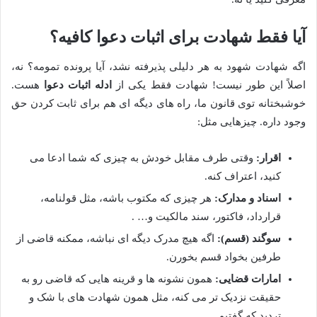
آیا فقط شهادت برای اثبات دعوا کافیه؟
اگه شهادت شهود به هر دلیلی پذیرفته نشد، آیا پرونده تمومه؟ نه،
اصلاً این طور نیست! شهادت فقط یکی از
ادله اثبات دعوا
هست.
خوشبختانه توی قانون ما، راه های دیگه ای هم برای ثابت کردن حق
وجود داره. چیزهایی مثل:
اقرار:
وقتی طرف مقابل خودش به چیزی که شما ادعا می
کنید، اعتراف کنه.
اسناد و مدارک:
هر چیزی که مکتوب باشه، مثل قولنامه،
قرارداد، فاکتور، سند مالکیت و… .
سوگند (قسم):
اگه هیچ مدرک دیگه ای نباشه، ممکنه قاضی از
طرفین بخواد قسم بخورن.
امارات قضایی:
همون نشونه ها و قرینه هایی که قاضی رو به
حقیقت نزدیک تر می کنه، مثل همون شهادت های با شک و
تردید که گفتیم.