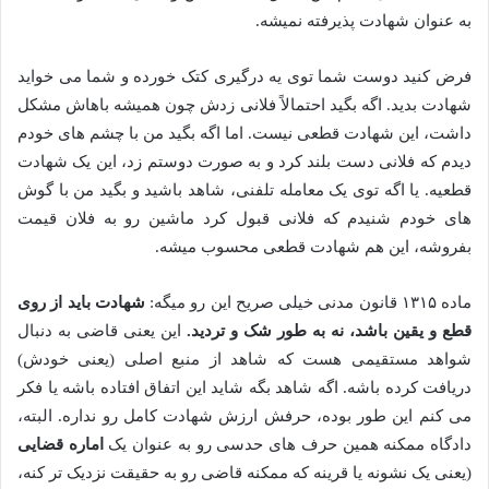
به عنوان شهادت پذیرفته نمیشه.
فرض کنید دوست شما توی یه درگیری کتک خورده و شما می خواید
شهادت بدید. اگه بگید احتمالاً فلانی زدش چون همیشه باهاش مشکل
داشت، این شهادت قطعی نیست. اما اگه بگید من با چشم های خودم
دیدم که فلانی دست بلند کرد و به صورت دوستم زد، این یک شهادت
قطعیه. یا اگه توی یک معامله تلفنی، شاهد باشید و بگید من با گوش
های خودم شنیدم که فلانی قبول کرد ماشین رو به فلان قیمت
بفروشه، این هم شهادت قطعی محسوب میشه.
ماده ۱۳۱۵ قانون مدنی خیلی صریح این رو میگه:
شهادت باید از روی
قطع و یقین باشد، نه به طور شک و تردید.
این یعنی قاضی به دنبال
شواهد مستقیمی هست که شاهد از منبع اصلی (یعنی خودش)
دریافت کرده باشه. اگه شاهد بگه شاید این اتفاق افتاده باشه یا فکر
می کنم این طور بوده، حرفش ارزش شهادت کامل رو نداره. البته،
دادگاه ممکنه همین حرف های حدسی رو به عنوان یک
اماره قضایی
(یعنی یک نشونه یا قرینه که ممکنه قاضی رو به حقیقت نزدیک تر کنه،