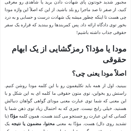
مجبور شدید خودتون پای شهادت دادن برید یا شاهدی رو معرفی
کنید، از صفر تا صد ماجرا رو بلد باشید. از این که اصلاً این واژه مودا
چی هست تا اینکه چطور میشه یک شهادت درست و حسابی و به درد
بخور توی دادگاه ارائه داد. پس کمربندها رو ببندید که قراره یک سفر
حقوقی جذاب داشته باشیم!
مودا یا مؤدا؟ رمزگشایی از یک ابهام
حقوقی
اصلاً مودا یعنی چی؟
ببینید، اول از همه باید تکلیفمون رو با این کلمه مودا روشن کنیم.
راستش رو بخواین، توی متون حقوقی ما کلمه ای به این شکل و با
این معنی که شما توی عبارت معنی مودای گواهی گواهان دنبالش
هستید، خیلی رایج نیست. چیزی که به احتمال زیاد توی ذهن شما یا
کسانی که این عبارت رو جستجو می کنند هست، همون کلمه
مؤدّا
(با
تشدید روی دال) هست. مؤدّا به معنی
محتوا، مضمون یا نتیجه
یک