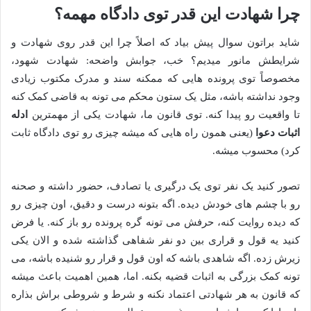
چرا شهادت این قدر توی دادگاه مهمه؟
شاید براتون سوال پیش بیاد که اصلاً چرا این قدر روی شهادت و
شرایطش مانور میدیم؟ خب، جوابش واضحه: شهادت شهود،
مخصوصاً توی پرونده هایی که ممکنه سند و مدرک مکتوب زیادی
وجود نداشته باشه، مثل یک ستون محکم می تونه به قاضی کمک کنه
تا واقعیت رو پیدا کنه. توی قانون ما، شهادت یکی از مهمترین
ادله
اثبات دعوا
(یعنی همون راه هایی که میشه چیزی رو توی دادگاه ثابت
کرد) محسوب میشه.
تصور کنید یک نفر توی یک درگیری یا تصادف، حضور داشته و صحنه
رو با چشم های خودش دیده. اگه بتونه درست و دقیق، اون چیزی رو
که دیده روایت کنه، حرفش می تونه گره پرونده رو باز کنه. یا فرض
کنید یه قول و قراری بین دو نفر شفاهی گذاشته شده و الان یکی
زیرش زده. اگه شاهدی باشه که اون قول و قرار رو شنیده باشه، می
تونه کمک بزرگی به اثبات قضیه بکنه. اما، همین اهمیت باعث میشه
که قانون به هر شهادتی اعتماد نکنه و شرط و شروطی براش بذاره