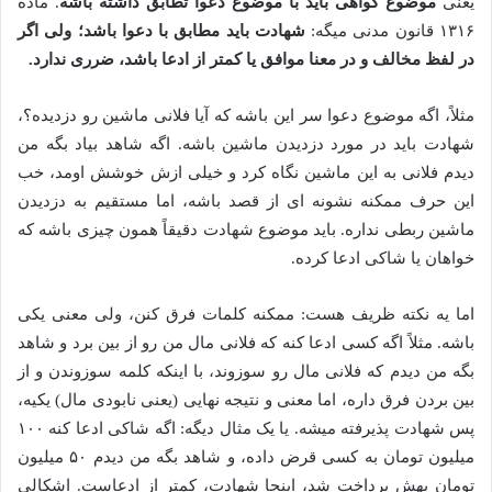
یعنی
موضوع گواهی باید با موضوع دعوا تطابق داشته باشه
. ماده
۱۳۱۶ قانون مدنی میگه:
شهادت باید مطابق با دعوا باشد؛ ولی اگر
در لفظ مخالف و در معنا موافق یا کمتر از ادعا باشد، ضرری ندارد.
مثلاً، اگه موضوع دعوا سر این باشه که آیا فلانی ماشین رو دزدیده؟،
شهادت باید در مورد دزدیدن ماشین باشه. اگه شاهد بیاد بگه من
دیدم فلانی به این ماشین نگاه کرد و خیلی ازش خوشش اومد، خب
این حرف ممکنه نشونه ای از قصد باشه، اما مستقیم به دزدیدن
ماشین ربطی نداره. باید موضوع شهادت دقیقاً همون چیزی باشه که
خواهان یا شاکی ادعا کرده.
اما یه نکته ظریف هست: ممکنه کلمات فرق کنن، ولی معنی یکی
باشه. مثلاً اگه کسی ادعا کنه که فلانی مال من رو از بین برد و شاهد
بگه من دیدم که فلانی مال رو سوزوند، با اینکه کلمه سوزوندن و از
بین بردن فرق داره، اما معنی و نتیجه نهایی (یعنی نابودی مال) یکیه،
پس شهادت پذیرفته میشه. یا یک مثال دیگه: اگه شاکی ادعا کنه ۱۰۰
میلیون تومان به کسی قرض داده، و شاهد بگه من دیدم ۵۰ میلیون
تومان بهش پرداخت شد، اینجا شهادت، کمتر از ادعاست. اشکالی