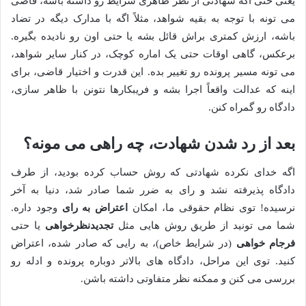
یعنی حتی اگه شهادتی از نظر ظاهری شرایط رو داشته باشه، قاضی
می تونه با توجه به بقیه شواهد، مثلاً اگه با مدارک دیگه در تضاد
باشه، ارزش کمتری براش قائل بشه یا حتی اون رو نادیده بگیره.
برعکس، گاهی اوقات حتی یک اماره کوچک، در کنار سایر شواهد،
می تونه مسیر پرونده رو تغییر بده. این قدرت و اختیار قاضی، برای
اینه که عدالت واقعاً اجرا بشه و فریبکارها نتونن با ظاهر سازی،
دادگاه رو گمراه کنن.
بعد از رد شدن شهادت، چه راهی می مونه؟
اگه خدای نکرده شهادتی که روش حساب کرده بودید، از طرف
دادگاه پذیرفته نشد و رای به ضرر شما صادر شد، دنیا به آخر
نرسیده! توی نظام حقوقی ما، امکان
اعتراض به رای
وجود داره.
شما می تونید از طریق روش هایی مثل
تجدیدنظرخواهی
یا حتی
فرجام خواهی
(در شرایط خاص)، به رایی که صادر شده، اعتراض
کنید. توی این مراحل، دادگاه های بالاتر دوباره پرونده و ادله رو
بررسی می کنن و ممکنه نظر متفاوتی داشته باشن.