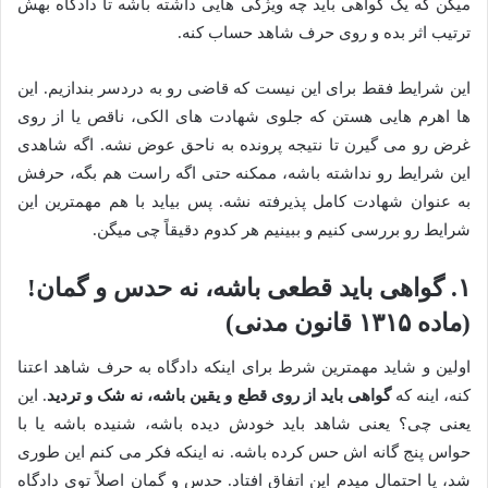
میگن که یک گواهی باید چه ویژگی هایی داشته باشه تا دادگاه بهش
ترتیب اثر بده و روی حرف شاهد حساب کنه.
این شرایط فقط برای این نیست که قاضی رو به دردسر بندازیم. این
ها اهرم هایی هستن که جلوی شهادت های الکی، ناقص یا از روی
غرض رو می گیرن تا نتیجه پرونده به ناحق عوض نشه. اگه شاهدی
این شرایط رو نداشته باشه، ممکنه حتی اگه راست هم بگه، حرفش
به عنوان شهادت کامل پذیرفته نشه. پس بیاید با هم مهمترین این
شرایط رو بررسی کنیم و ببینیم هر کدوم دقیقاً چی میگن.
۱. گواهی باید قطعی باشه، نه حدس و گمان!
(ماده ۱۳۱۵ قانون مدنی)
اولین و شاید مهمترین شرط برای اینکه دادگاه به حرف شاهد اعتنا
کنه، اینه که
گواهی باید از روی قطع و یقین باشه، نه شک و تردید
. این
یعنی چی؟ یعنی شاهد باید خودش دیده باشه، شنیده باشه یا با
حواس پنج گانه اش حس کرده باشه. نه اینکه فکر می کنم این طوری
شد، یا احتمال میدم این اتفاق افتاد. حدس و گمان اصلاً توی دادگاه