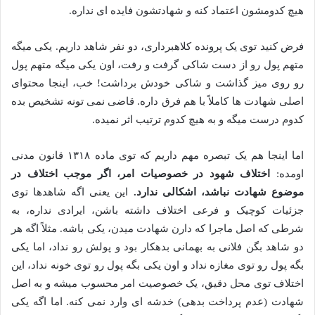
هیچ کدومشون اعتماد کنه و شهادتشون فایده ای نداره.
فرض کنید توی یک پرونده کلاهبرداری، دو نفر شاهد داریم. یکی میگه
متهم پول رو از دست شاکی گرفت و رفت، اون یکی میگه متهم پول
رو روی میز گذاشت و شاکی خودش برداشت! خب، اینجا محتوای
اصلی شهادت ها کاملاً با هم فرق داره. قاضی نمی تونه تشخیص بده
کدوم درست میگه و به هیچ کدوم ترتیب اثر نمیده.
اما اینجا هم یک تبصره مهم داریم که توی ماده ۱۳۱۸ قانون مدنی
اومده:
اختلاف شهود در خصوصیات امر، اگر موجب اختلاف در
موضوع شهادت نباشد، اشکالی ندارد.
این یعنی اگه شاهدها توی
جزئیات کوچیک و فرعی اختلاف داشته باشن، ایرادی نداره، به
شرطی که اصل ماجرا که دارن شهادت میدن، یکی باشه. مثلاً اگه هر
دو شاهد بگن فلانی به بهمانی بدهکار بود و پولش رو نداد، اما یکی
بگه پول رو توی مغازه نداد و اون یکی بگه پول رو توی خونه نداد، این
اختلاف توی محل دقیق، یک خصوصیت امر محسوب میشه و به اصل
شهادت (عدم پرداخت بدهی) خدشه ای وارد نمی کنه. اما اگه یکی