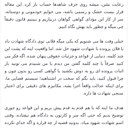
رعایت بشن، میشه روی حرف شاهدها حساب باز کرد. این مقاله
قرار نیست خشک و رسمی باشه، می خوایم خودمونی و دوستانه،
سر از کار این مؤدای گواهی گواهان دربیاریم و ببینیم قانون دقیقاً
چی میگه و چطور باید بهش نگاه کنیم.
خیلی وقت ها می شنویم که یکی میگه فلانی توی دادگاه شهادت داد
یا فلان پرونده با شهادت شهود حل شد. اما واقعیت اینه که پشت این
چند کلمه، دنیایی از قواعد و جزئیات حقوقی پنهان شده. اگه فکر می
کنید صرفاً با چند کلمه گفتن من دیدم یا من شنیدم می تونید بار
اثبات پرونده ای رو به دوش بکشید یا گواهی کسی رو بدون چون و
چرا قبول کنید، باید بگم که سخت در اشتباهید! سیستم قضایی ما،
برای اینکه عدالت واقعاً اجرا بشه، مکانیزم های دقیقی برای اعتبار
سنجی شهادت ها داره.
هدف ما اینه که با هم قدم به قدم پیش بریم و این قواعد رو جوری
توضیح بدیم که حتی اگه سر و کارتون به دادگاه هم نیفتاده، وقتی
اسم شهادت شهود میاد، بدونید قضیه از چه قراره و اگه خدای نکرده