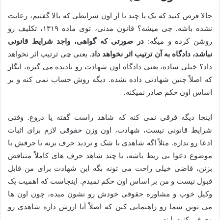
حالا فرض کنید که یک یا چند تا از اون شرایطی که بالا گفتیم، رعایت
نشده باشه. چی میشه؟ قانون مدنی، توی ماده ۱۳۱۹، تکلیف رو
روشن کرده و میگه:
در صورتی که گواهی، واجد شرایط قانونی
نباشد، دادگاه به آن ترتیب اثر نخواهد داد.
یعنی چی ترتیب اثر نخواهد
داد؟ خیلی ساده، یعنی دادگاه اون شهادت رو نادیده می گیره، انگار
که اصلاً چنین شهادتی داده نشده. دیگه روش حساب نمی کنه و بر
اساس اون حکم صادر نمیکنه.
اینجا دیگه فرقی نمی کنه که شاهد راست گفته یا دروغ. وقتی
شرایط قانونی نیست، شهادت، اون وزن حقوقی لازم برای اثبات
ادعا رو نداره. مثلاً اگه شاهدی با شک و تردید حرف بزنه یا حرفش با
موضوع دعوا بی ربط باشه، یا چند شاهد حرف های کاملاً متناقض
بزنن، قاضی خیلی راحت می تونه بگه این شهادت برای من قابل
قبول نیست و من بر اساس اون حکم نمیدم. اینجاست که اهمیت یک
وکیل خوب و مشاوره حقوقی خودش رو نشون میده، چون اون ها
می تونن شما رو راهنمایی کنن که اصلاً آیا ارزش داره شاهدی رو
معرفی کنید یا نه.