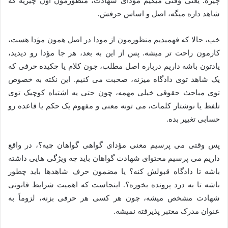
چیزه. یعنی وقتی میگیم مؤدای شهادت، منظورمون اون چیزیه که
شاهد داره میگه، اصل و اساس حرفش.
خب، حالا که فهمیدیم منظورمون از مودا در اصل همون مؤدا هست،
کارمون راحت تر میشه. پس از این به بعد، هر جا مؤدا رو دیدید،
یادتون باشه داریم درباره اصل مطلب، جون کلام یا چکیده حرفی که
یک شاهد توی دادگاه میزنه، صحبت می کنیم. این نکته به خصوص
توی مباحث حقوقی خیلی مهمه، چون حتی یه اشتباه کوچیک توی
تلفظ یا نوشتار کلمات، می تونه معنی و مفهوم یک حکم یا قاعده رو
حسابی تغییر بده.
پس وقتی می پرسیم معنی مؤدای گواهی گواهان چیه؟، در واقع
داریم می پرسیم محتوای شهادت گواهان باید چه ویژگی هایی داشته
باشه تا دادگاه قبولش کنه؟ یا مضمون حرف شاهدها باید چطور
باشه تا به درد پرونده بخوره؟. اینجاست که اهمیت شرایط قانونی
شهادت مشخص میشه، چون هر کسی هر حرفی بزنه، لزوماً به
عنوان مدرک معتبر پذیرفته نمیشه.