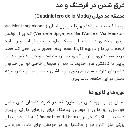
غرق شدن در فرهنگ و مد
منطقه مد میلان (Quadrilatero della Moda)
اینجا قلب مد میلانه! چهارتا خیابون اصلی (Via Montenapoleone,
Via della Spiga, Via Sant’Andrea, Via Manzoni) که پر از لوکس
ترین برندهای دنیاست. از بوتیک های جورجیو آرمانی و ورساچه
گرفته تا پرادا و دولچه گابانا، همه اینجا حضور دارن. حتی اگه قصد
خرید هم نداری، ویترین گردی تو این منطقه خودش یه تفریحه. تو
پاییز با کالکشن های جدید، یه شور و هیجان خاصی تو این خیابون
ها جریان داره. حسابی می تونی از تماشای سبک و سیاق خاص مردم
میلان تو این منطقه لذت ببری.
موزه ها و گالری ها
میلان پر از موزه های بی نظیره که هر کدوم داستان های خاص
خودشون رو دارن و بهترین پناهگاه برای روزهای بارانی پاییزی
هستند. پیناکوتکا دی بررا (Pinacoteca di Brera) که آثار هنرمندان
بزرگی مثل کاراواجو و مانتنیا رو در خودش جای داده، موزه دل