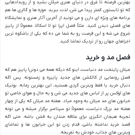
بهترین فرصته تا غرق در دنیای هنری میلان بشید و از رویدادهایی
که تو تابستون کمتر پیدا می شن، لذت ببرید. موزه ها و گالری ها هم
برنامه های ویژه ای دارن و می تونید از آخرین آثار هنری و نمایشگاه
های فصلی دیدن کنید. مثلاً فصل اپرا تو لا اسکالا، معمولاً از پاییز
شروع می شه و این فرصت رو به شما می ده که یکی از باشکوه ترین
اجراهای جهان رو از نزدیک تماشا کنید.
فصل مد و خرید
میلان پایتخت مد دنیاست، اینو که دیگه همه می دونن! پاییز هم که
فصل رونمایی از کالکشن های جدید پاییزه و زمستونه. پس اگه
دنبال خرید یا فقط ویترین گردی هستید، این بهترین زمانه. بوتیک
های لوکس پر از لباس های جدید می شن و یه حال و هوای خاصی تو
خیابون های مد میلان به وجود میاد. هفته مد میلان که یکی از چهار
هفته مد بزرگ دنیاست، معمولاً تو سپتامبر برگزار میشه و می تونه
تجربه هیجان انگیزی برای علاقه مندان به فشن باشه. حتی اگه
قصد خرید نداشته باشی، قدم زدن تو این خیابون ها و تماشای
ویترین های جذاب، خودش یه تفریحه.