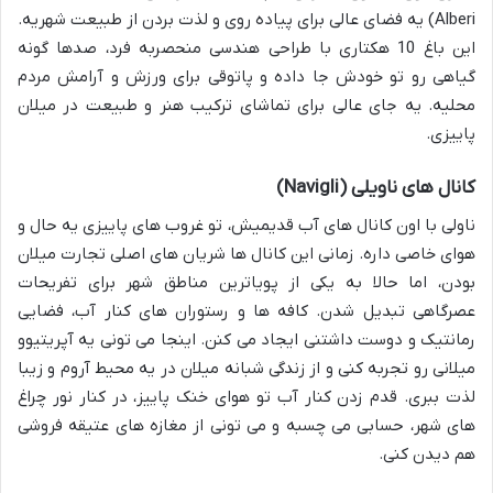
Alberi) یه فضای عالی برای پیاده روی و لذت بردن از طبیعت شهریه.
این باغ 10 هکتاری با طراحی هندسی منحصربه فرد، صدها گونه
گیاهی رو تو خودش جا داده و پاتوقی برای ورزش و آرامش مردم
محلیه. یه جای عالی برای تماشای ترکیب هنر و طبیعت در میلان
پاییزی.
کانال های ناویلی (Navigli)
ناولی با اون کانال های آب قدیمیش، تو غروب های پاییزی یه حال و
هوای خاصی داره. زمانی این کانال ها شریان های اصلی تجارت میلان
بودن، اما حالا به یکی از پویاترین مناطق شهر برای تفریحات
عصرگاهی تبدیل شدن. کافه ها و رستوران های کنار آب، فضایی
رمانتیک و دوست داشتنی ایجاد می کنن. اینجا می تونی یه آپریتیوو
میلانی رو تجربه کنی و از زندگی شبانه میلان در یه محیط آروم و زیبا
لذت ببری. قدم زدن کنار آب تو هوای خنک پاییز، در کنار نور چراغ
های شهر، حسابی می چسبه و می تونی از مغازه های عتیقه فروشی
هم دیدن کنی.