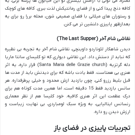
کمتره، می تونی با آرامش بیشتری تو این خیابون ها پرسه بزنی، یه
کافه دنج پیدا کنی و از فضای رمانتیکش لذت ببری. کافه های کوچک
و رستوران های میلانی با فضای صمیمی شون، محله بررا رو برای یه
بعدازظهر پاییزی دلنشین تر می کنن.
نقاشی شام آخر (The Last Supper)
دیدن شاهکار لئوناردو داوینچی، نقاشی شام آخر یه تجربه بی نظیره
که نباید از دستش داد. این نقاشی دیواری که تو کلیسای سانتا ماریا
دله گرتزیه (Santa Maria delle Grazie church) قرار داره، یه اثر
هنری بی همتاست. فقط یادت باشه که برای دیدنش باید از مدت ها
قبل بلیط رزرو کنی، چون بازدید ازش محدود و خیلی پرطرفداره. هر
سانس بازدید فقط 15 دقیقه است، اما همین مدت کوتاه هم برای
درک عظمت این اثر هنری کافیه. خود کلیسا هم از نظر معماری
رنسانس ایتالیایی، به ویژه سبک لومباردی، بی نهایت زیباست و
ارزش دیدن رو داره.
تجربیات پاییزی در فضای باز