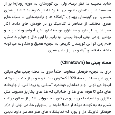
شاید عجیب به نظر برسه، ولی این گورستان یه موزه روبازه! پر از
مجسمه ها و بناهای یادبود بی نظیره که هر کدوم یه شاهکار هنری
هستن. این گورستان پهناور، آرامگاه ها و یادبودهایی با سبک های
هنری مختلف، از معاصر تا کلاسیک رو در خودش جای داده. آثار
هنرمندان، طراحان و معماران برجسته ای مثل آدولفو ویلت و جیو
پونتی رو می تونی اینجا ببینی. تو پاییز با اون حال و هوای خاصش،
قدم زدن تو این گورستان تاریخی یه تجربه عمیق و متفاوت می تونه
باشه. یه فضای آرام و پر از زیبایی هنری.
محله چینی ها (Chinatown)
برای یه تجربه فرهنگی متفاوت، حتماً سری به محله چینی های میلان
بزن. این محله از دهه 1920 گسترش پیدا کرده و پر از جنب و جوشه.
اینجا می تونی انواع غذاهای خوشمزه آسیایی رو پیدا کنی، از چایخانه
های دنج تا غرفه های غذای خیابانی که غذاهای بخارپز محبوب مثل
بائوزی و دامپلینگ رو سرو می کنن. یه جورایی انگار از میلان پرتاب
شدی به یه گوشه دیگه از دنیا! علاوه بر رستوران ها، می تونی از مرکز
فرهنگی فابریکا دل واپوره که نمایشگاه های هنر معاصر داره، دیدن