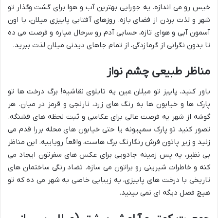
خیس رو می اندازه. یه جورایی بهترین آب و هوا برای گشت وگذار تو
شهر و لذت بردن از فضای بازه. روزهای آفتابی پاییزی میلان، با اون
آسمون آبی و هوای تازه، حسابی آدم رو سرحال میاره و فرصت می ده
تا بدون نگرانی از گرمازدگی، از تمام جاهای دیدنی میلان لذت ببرید.
مناظر طبیعی چشم نواز
باور کنید، پاییز تو میلان عین یه تابلوی نقاشیه! برگ درخت ها تو
پارک ها و خیابون ها به رنگ های زرد، نارنجی و قرمز در میان. هر
گوشه از شهر یه فرصت عالی برای عکاسی و ثبت لحظه های قشنگه.
تصور کنید تو پارک سمپیونه یا حتی خیابون های محله بررا قدم می
زنید و زیر پاتون فرش رنگارنگ برگ هاست، واقعاً رویاییه. این مناظر
بی نظیر، یه پس زمینه جادویی برای عکس های سفرتون ایجاد می
کنه و خاطرات شیرینی رو براتون می سازه. تضاد رنگی ساختمان های
تاریخی با درخت های پاییزی، یه زیبایی خاصی به شهر می ده که تو
هیچ فصل دیگه ای نمی بینید.