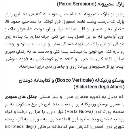
پارک سمپیونه (Parco Sempione)
پاییز تو پارک سمپیونه یه عالم حس خوب به آدم می ده. این پارک
بزرگ که درست پشت قلعه اسفورزا قرار گرفته، با مساحتی حدود 38
هکتار، یه ریه سبز تو قلب میلانه. برگ ریزان درخت ها، هوای پاک و
اون آرامشی که تو این فصل پیدا می کنی، حرف نداره. یه پیاده روی
طولانی تو این پارک می تونه خستگی سفر رو از تنت دربیاره و روحت
رو تازه کنه. می تونی یه نیمکت پیدا کنی و ساعت ها به زندگی شهری
میلان نگاه کنی، یا حتی تو کافه های کوچیکش یه قهوه بنوشی.
اینجا پر از مسیرهای پیاده روی و جاهای دنج برای استراحته.
بوسکو ورتیکاله (Bosco Verticale) و کتابخانه درختان
(Biblioteca degli Alberi)
اگه دنبال یه تجربه معماری مدرن و سبز هستی،
جنگل های عمودی
یا همون بوسکو ورتیکاله رو از دست نده. این دو برج مسکونی که تو
منطقه پورتا نووا (Porta Nuova) قرار دارن، با هزاران درخت و گیاه
پوشیده شدن و یه منظره فوق العاده دارن. یه جورایی یه اکوسیستم
شهری توی آسمون! کنارش هم کتابخانه درختان (Biblioteca degli