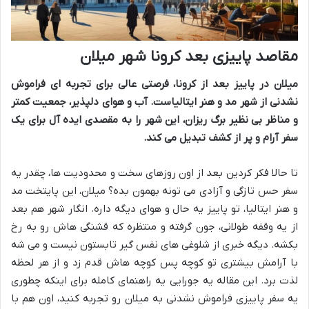
مقاصد پاییزی بعد کرونا شهر میلان
میلان در پاییز بعد از کرونا، فرصتی عالی برای تجربه ای فراموش
نشدنی از شهر مد و هنر ایتالیاست. آب و هوای دلپذیر، جمعیت کمتر
و مناظر بی نظیر برگ ریزان، این شهر را به مقصدی ایده آل برای یک
سفر آرام و پر از کشف تبدیل می کند.
تا حالا فکر کردین بعد از اون روزهای سخت و محدودیت ها، چقدر یه
سفر حس تازگی و آزادی می تونه بهمون بده؟ میلان، این پایتخت مد
و هنر ایتالیا، تو پاییز یه حال و هوای دیگه داره. انگار شهر هم بعد
از یه وقفه طولانی، جون گرفته و منتظره که قشنگی هاش رو به رخ
بکشه. دیگه خبری از شلوغی های نفس گیر تابستون نیست و می شه
با آرامش بیشتری تو کوچه پس کوچه هاش قدم زد و از هر لحظه
لذت برد. این مقاله یه جورایی یه راهنمای کامله برای اینکه چطوری
یه سفر پاییزی فراموش نشدنی به میلان رو تجربه کنید، اون هم با