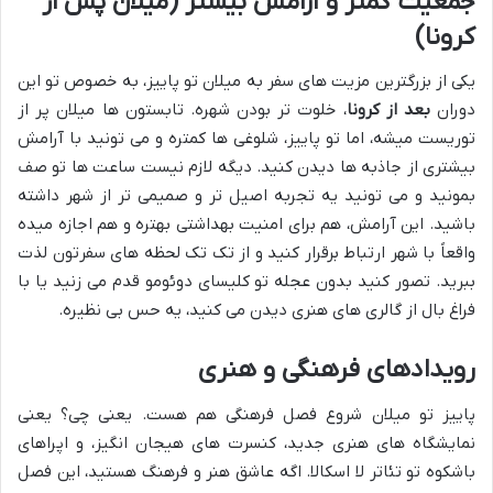
جمعیت کمتر و آرامش بیشتر (میلان پس از
کرونا)
یکی از بزرگترین مزیت های سفر به میلان تو پاییز، به خصوص تو این
دوران
بعد از کرونا
، خلوت تر بودن شهره. تابستون ها میلان پر از
توریست میشه، اما تو پاییز، شلوغی ها کمتره و می تونید با آرامش
بیشتری از جاذبه ها دیدن کنید. دیگه لازم نیست ساعت ها تو صف
بمونید و می تونید یه تجربه اصیل تر و صمیمی تر از شهر داشته
باشید. این آرامش، هم برای امنیت بهداشتی بهتره و هم اجازه میده
واقعاً با شهر ارتباط برقرار کنید و از تک تک لحظه های سفرتون لذت
ببرید. تصور کنید بدون عجله تو کلیسای دوئومو قدم می زنید یا با
فراغ بال از گالری های هنری دیدن می کنید، یه حس بی نظیره.
رویدادهای فرهنگی و هنری
پاییز تو میلان شروع فصل فرهنگی هم هست. یعنی چی؟ یعنی
نمایشگاه های هنری جدید، کنسرت های هیجان انگیز، و اپراهای
باشکوه تو تئاتر لا اسکالا. اگه عاشق هنر و فرهنگ هستید، این فصل