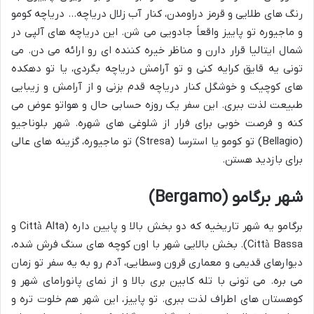
رنگ های طلایی و قرمز دراومدن، کنار آب زلال دریاچه… دریاچه کومو
و ماجیوره تو پاییز واقعاً جادویی می شن. این دریاچه های آلپی در
شمال ایتالیا قرار دارن و مناظر خیره کننده ای رو ارائه می دن. می
تونی یه قایق کرایه کنی و تو آرامش دریاچه بگردی، یا تو دهکده
های کوچیک و خوشگل کنار دریاچه قدم بزنی و از آرامش و زیبایی
طبیعت لذت ببری. این سفر یک روزه حسابی حال و هواتو عوض می
کنه و فرصت خوبی برای فرار از شلوغی های شهره. شهر بلوناجیو
(Bellagio) تو کومو یا استرسا (Stresa) تو ماجیوره، گزینه های عالی
برای بازدید هستن.
شهر برگامو (Bergamo)
برگامو یه شهر تاریخیه که دو بخش بالا و پایین داره (Città Alta و
Città Bassa). بخش بالایی شهر با اون کوچه های سنگ فرش شده،
دیوارهای قدیمی و معماری قرون وسطایی، آدم رو به یه سفر تو زمان
می بره. می تونی با تله کابین بری بالا و از نمای پانورامای شهر و
کوهستان های اطراف لذت ببری. تو پاییز، این شهر هم خلوت تره و