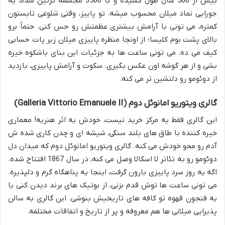
بیش از 500 سال طول کشیده و با 3500 مجسمه تزئین شده، یه
جورایی نماد میلان محسوب میشه. تو پاییز، وقتی شلوغی تابستون
کمتره، می تونی با آرامش بیشتری عظمتش رو حس کنی. حتماً برو
بالای پشت بوم کلیسا؛ از اونجا منظره پاییزی میلان زیر پات حسابی
کیف می ده. می تونی ساعت ها به جزئیات این بنای باشکوه خیره
بشی و از هر گوشه اون عکس بگیری. سکوت و آرامش پاییزی، بازدید
از دوئومو رو دلنشین تر می کنه.
گالری ویتوریو امانوئل دوم (Galleria Vittorio Emanuele II)
این گالری فقط یه مرکز خرید نیست، خودش یه اثر هنریه! معماری
خیره کننده با طاق های بلند سنگی، شیشه ای و چدن کاری شده ش
آدم رو محو خودش می کنه. گالری ویتوریو امانوئل دوم که میدان دل
دوئومو رو به تئاتر لا اسکالا وصل می کنه، در سال 1867 افتتاح شده.
اگه یه روز سرد پاییزی بارون گرفت، اینجا یه پناهگاه گرم و دلپذیره.
می تونی ساعت ها توش قدم بزنی، از بوتیک های برند دیدن کنی یا
یه فنجون قهوه تو کافه های تاریخیش بنوشی. این گالری به سالن
پذیرایی میلانی ها هم معروفه و پر از تاریخ و اتفاقات مختلفه.