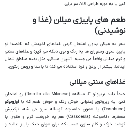
کنی یا به موزه طراحی ADI سر بزنی.
طعم های پاییزی میلان (غذا و
نوشیدنی)
سفر به میلان بدون امتحان کردن غذاهای لذیذش که ناقصه! تو
پاییز، منوی رستوران ها یه رنگ و بوی دیگه می گیره و غذاهای سنتی
و گرم میلانی واقعاً می چسبه. آشپزی میلانی، مثل بقیه مناطق شمال
ایتالیا، بیشتر از برنج و کره استفاده می کنه تا پاستا و روغن زیتون.
غذاهای سنتی میلانی
حتماً باید «ریزوتو آلا میلانه» (Risotto alla Milanese) رو امتحان
کنی. یه ریزوتوی زعفرانی خوش رنگ و خوش طعم که با
اوزوبوکو
(Ossobuco) یا همون ماهیچه گوساله سرو می شه، ترکیبش
محشره. «کاسوئلا» (Cassoeula) هم یه خورشت گرم و مقوی با
گوشت خوک و کلم ساوی هست که برای هوای خنک پاییز عالیه و