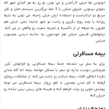
اتوبوس ها خیلی کارآمدن و می تونن تو رو به هر کجای شهر که
بخوای برسونن. متروی میلان با 5 خط، بزرگترین سیستم حمل و نقل
سریع تو ایتالیاست و استفاده ازش خیلی راحته. می تونی یه بلیط
روزانه یا چند روزه بگیری و راحت تو شهر جابجا بشی. خیلی هم
مقرون به صرفه تر از تاکسیه و تجربه سفرت رو واقعی تر می کنه.
ترامواهای قدیمی میلان هم خودشون یه جاذبه دیدنی محسوب
میشن.
بیمه مسافرتی
برای یه سفر بی دغدغه، حتماً بیمه مسافرتی رو فراموش نکن.
هیچکس دوست نداره تو سفر با مشکل مواجه بشه، اما اگه خدای
نکرده اتفاقی افتاد، بیمه خیالت رو راحت می کنه. از مشکلات پزشکی
گرفته تا گم شدن چمدون یا لغو پرواز، بیمه مسافرتی می تونه
پوشش خوبی رو برات فراهم کنه و هزینه های پیش بینی نشده رو
جبران کنه.
بودجه بندی