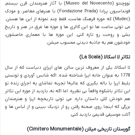
نووچنتو (Museo del Novecento) با آثار هنرمندان قرن بیستم،
فونداسیون پرادا (Fondazione Prada) با هنرهای معاصر، و مودک
(Mudec) که موزه فرهنگ هاست، فقط چند نمونه از این ها هستن.
می تونی ساعت ها تو این گالری ها و موزه ها غرق در هنر و تاریخ
بشی و روحت رو تازه کنی. این موزه ها با معماری خاصشون،
خودشون هم یه جاذبه دیدنی محسوب میشن.
تئاتر لا اسکالا (La Scala)
لا اسکالا، یکی از معروف ترین سالن های اپرای دنیاست که از سال
1778 به عنوان خانه اپرا شناخته شده. اگه شانس آوردی و تونستی
بلیط اپرا یا باله بگیری که عالیه! تجربه تماشای یه اجرای زنده تو
این تئاتر باشکوه واقعاً بی نظیره. اما اگه نه، بازدید از موزه این تئاتر
هم خودش کلی داستان داره. می تونی تاریخچه اپرا و هنرمندان
بزرگی که اینجا روی صحنه رفتن رو از نزدیک ببینی و از لباس ها و
آلات موسیقی قدیمی بازدید کنی.
گورستان تاریخی میلان (Cimitero Monumentale)