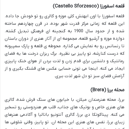
قلعه اسفورزا (Castello Sforzesco)
قلعه اسفورزا با اون ابهتش، کلی موزه و گالری رو تو خودش جا داده.
این قلعه که زمانی مرکز قدرت شهر بوده، در قرن چهاردهم ساخته
شده و از حدود سال 1900 به گنجینه ای فرهنگی تبدیل گشته.
دوازده موزه و آرشیو قلعه، مجموعه ای از آثار هنری از دوران باستان
تا رنسانس رو به نمایش می گذاره. محوطه ی قلعه و پارک سمپیونه
که درست کنارشه، تو پاییز بی نظیره. برگ ریزان درخت ها یه فضای
رمانتیک و دلنشین برای قدم زدن و لذت بردن از هوای خنک پاییزی
ایجاد می کنه. اینجا می تونی حسابی عکس های قشنگ بگیری و از
آرامش فضای سبز تو دل شهر لذت ببری.
محله بررا (Brera)
بررا، محله هنرمندان میلان، با خیابون های سنگ فرش شده، گالری
های هنری خاص و بوتیک های جذاب، قلب هر هنردوستی رو تسخیر
می کنه. پیناکوتکا دی بررا، گالری آنتونیو باتالیا و آکادمی هنرهای
زیبای بررا، نفس های هنری این محله ان. تو پاییز، وقتی شلوغی ها