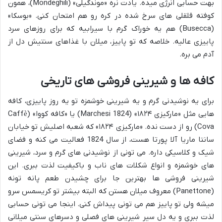
بهت حسابی انرژی میده. یادت نره «موندگیلی» (Mondeghili)، همون
کوفته قلقلی های سرخ شده در کره رو هم امتحان کنی. «بوسکا»
(Busecca) هم یه خوراک گرم با سیرابیه که برای روزهای سرد
پاییزی عالیه. خلاصه که تو پاییز، میلان با غذاهای سنتیش دل از
آدم می بره.
کافه ها و شیرینی فروشی های تاریخی
برای یه نوشیدنی گرم و یه شیرینی خوشمزه تو یه روز پاییزی، کافه
هایی مثل «مارکیزی ۱۸۲۴» (Marchesi 1824) یا «کافه کووا» (Caffè
Cova) رو از دست نده. «مارکیزی ۱۸۲۴» که شعبه اصلیش تو خیابان
سانتا ماریا آلا پورتا هست، از سال 1824 فعالیت می کنه و فضای
شیک و کلاسیکی داره. می تونی از نوشیدنی های گرم و سرد، شیرینی
های خوشمزه و انواع شکلات های ناب و باکیفیت لذت ببری. این
شیرینی فروشی ها بهترین جا برای چشیدن طعم پانه تونه
(Panettone) معروف میلان هستن که البته بیشتر تو کریسمس سرو
میشه ولی تو پاییز هم می تونی پیداش کنی. اینجا می تونی حسابی
لذت ببری و یه دل سیر شیرینی های فصلی و دسرهای سنتی میلانی