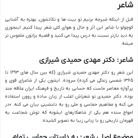
شاعر
قبل از اینکه شیرجه بزنیم تو بیت ها و نکاتشون، بهتره یه آشنایی
کوچولو با شاعر این اثر و حال و هوای کلی شعر پیدا کنیم. اینجوری
یه دید بازتر نسبت به درس پیدا می کنید و قضیه براتون ملموس تر
میشه.
شاعر: دکتر مهدی حمیدی شیرازی
این شعر رو دکتر مهدی حمیدی شیرازی (که بین سال های ۱۲۹۳ تا
۱۳۶۵ شمسی زندگی می کرده) سروده. ایشون یکی از شاعرای قوی و
پرآوازه معاصر ماست که حسابی به تاریخ و فرهنگ ایران علاقه مند
بوده. دکتر حمیدی تو شعراش اغلب از زبان ساده و روون استفاده
می کنه و مفاهیم حماسی و ملی رو به دلنشینی بیان می کنه. «در
امواج سند» هم یکی از شاهکارهای ایشونه که توش شجاعت یه
قهرمان تاریخی رو با زبانی زیبا به تصویر کشیده.
موضوع اصلی شعر: یه داستان حماسی تمام