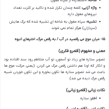
شاخه:
«استعاره» از سپاه مغول.
واژه آرایی:
کلمه چندان تکرار شده و تاکید بر کثرت تعداد
نیروهای مغول داره.
تشبیه:
سپاه مغول به شاخه ای تشبیه شده که برگ هایش
(سربازان) هرگز تمام نمی شوند.
۱۵- میان موج می رقصید در آب / به رقص مرگ، اخترهای انبوه
معنی و مفهوم (قلمرو فکری)
تصویر ستاره های زیاد تو آسمون، تو آب متلاطم رود سند افتاده بود
و انگار که اونا هم داشتن رقص مرگ می کردن. (یعنی حرکت موج ها
باعث می شد تصویر ستاره ها تکون بخوره و این تکون خوردن شبیه
رقص مرگ دیده می شد).
نکات زبانی (قلمرو زبانی)
اختر:
ستاره.