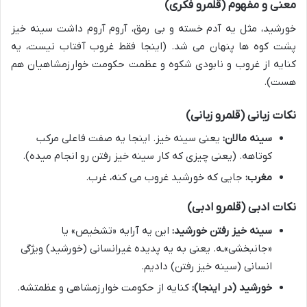
معنی و مفهوم (قلمرو فکری)
خورشید، مثل یه آدم خسته و بی رمق، آروم آروم داشت سینه خیز
پشت کوه ها پنهان می شد. (اینجا فقط غروب آفتاب نیست، یه
کنایه از غروب و نابودی شکوه و عظمت حکومت خوارزمشاهیان هم
هست).
نکات زبانی (قلمرو زبانی)
سینه مالان:
یعنی سینه خیز. اینجا یه صفت فاعلی مرکب
کوتاهه. (یعنی چیزی که کار سینه خیز رفتن رو انجام میده).
مغرب:
جایی که خورشید غروب می کنه، غرب.
نکات ادبی (قلمرو ادبی)
سینه خیز رفتن خورشید:
این یه آرایه «تشخیص» یا
«جانبخشی»ـه. یعنی به یه پدیده غیرانسانی (خورشید) ویژگی
انسانی (سینه خیز رفتن) دادیم.
خورشید (در اینجا):
کنایه از حکومت خوارزمشاهی و عظمتشه.