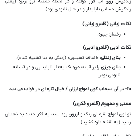
زندگیش روی آب قرار گرفته و هر لحظه ممکنه فرو بریزه (یعنی
زندگیش حسابی ناپایدار و در حال نابودی بود).
نکات زبانی (قلمرو زبانی)
رخسار:
چهره.
نکات ادبی (قلمرو ادبی)
بنای زندگی:
«اضافه تشبیهی» (زندگی به بنا تشبیه شده).
بنای چیزی را بر آب دیدن:
«کنایه» از ناپایداری و در آستانه
نابودی بودن.
۲۰- در آن سیماب گون امواج لرزان / خیال تازه ای در خواب می دید
معنی و مفهوم (قلمرو فکری)
تو اون امواج نقره ای رنگ و لرزون رود سند، یه فکر جدید به ذهنش
رسید (یه نقشه تازه کشید).