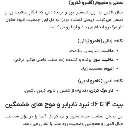
معنی و مفهوم (قلمرو فکری)
جلال الدین با اون شمشیر تیز و برنده اش که انگار عافیت رو از
دشمن می گرفت (یعنی کشنده بود)، تو دل اون جمعیت انبوه مغول،
کار مرگ رو انجام می داد و اونا رو می کشت.
نکات زبانی (قلمرو زبانی)
عافیت:
تندرستی، سلامت.
عافیت سوز:
برنده و کشنده (یه صفت فاعلی مرکب مرخم).
انبوه:
جمعیت زیاد.
نکات ادبی (قلمرو ادبی)
کار مرگ کردن:
«کنایه» از کشتن و نابود کردن دشمن.
بیت ۱۴ تا ۱۶: نبرد نابرابر و موج های خشمگین
این بخش، عظمت سپاه مغول و بی کرانگی آنها را در برابر شجاعت
جلال الدین و همچنین وضعیت رود سند را نشان می دهد.