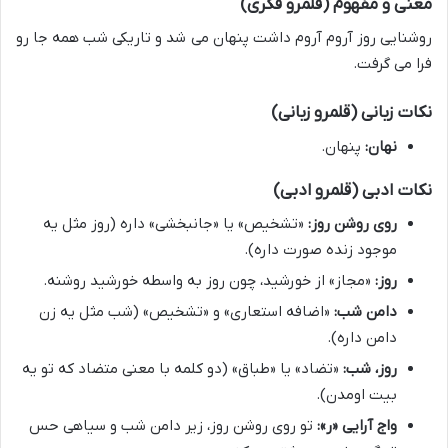
معنی و مفهوم (قلمرو فکری)
روشنایی روز آروم آروم داشت پنهان می شد و تاریکی شب همه جا رو
فرا می گرفت.
نکات زبانی (قلمرو زبانی)
نهان:
پنهان.
نکات ادبی (قلمرو ادبی)
روی روشن روز:
«تشخیص» یا «جانبخشی» داره (روز مثل یه
موجود زنده صورت داره).
روز:
«مجاز» از خورشید، چون روز به واسطه خورشید روشنه.
دامن شب:
«اضافه استعاری» و «تشخیص» (شب مثل یه زن
دامن داره).
روز، شب:
«تضاد» یا «طباق» (دو کلمه با معنی متضاد که تو یه
بیت اومدن).
واج آرایی «ر»:
تو روی روشن روز، زیر دامن شب و سیاهی حس