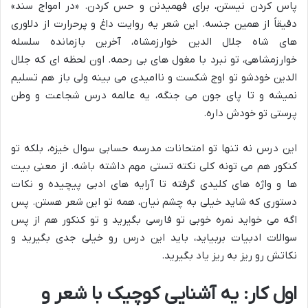
پاس کردن نیستن، برای فهمیدنن و حس کردن. «در امواج سند»
دقیقاً از همین جنسه. این شعر یه روایت داغ و پرحرارت از دلاوری
های شاه جلال الدین خوارزمشاه، آخرین بازمانده سلسله
خوارزمشاهی، تو نبرد با مغول های بی رحمه. اون لحظه ای که جلال
الدین خودشو تو اوج شکست و ناامیدی می بینه ولی باز هم تسلیم
نمیشه و تا پای جون می جنگه، یه عالمه درس شجاعت و وطن
پرستی تو خودش داره.
این درس نه تنها تو امتحانات مدرسه حسابی سوال خیزه، بلکه تو
کنکور هم می تونه کلی نکته تستی مهم داشته باشه. از معنی بیت
ها و واژه های کلیدی گرفته تا آرایه های ادبی پیچیده و نکات
دستوری که شاید خیلی به چشم نیان، همه تو این شعر هستن. پس
اگه می خواید نمره خوبی تو فارسی بگیرید و تو کنکور هم از پس
سوالات ادبیات بربیاید، باید این درس رو خیلی جدی بگیرید و
نکاتش رو ریز به ریز یاد بگیرید.
اول کار: یه آشنایی کوچیک با شعر و