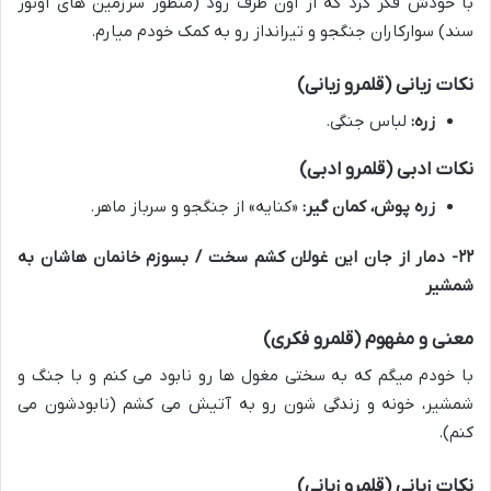
با خودش فکر کرد که از اون طرف رود (منظور سرزمین های اونور
سند) سوارکاران جنگجو و تیرانداز رو به کمک خودم میارم.
نکات زبانی (قلمرو زبانی)
زره:
لباس جنگی.
نکات ادبی (قلمرو ادبی)
زره پوش، کمان گیر:
«کنایه» از جنگجو و سرباز ماهر.
۲۲- دمار از جان این غولان کشم سخت / بسوزم خانمان هاشان به
شمشیر
معنی و مفهوم (قلمرو فکری)
با خودم میگم که به سختی مغول ها رو نابود می کنم و با جنگ و
شمشیر، خونه و زندگی شون رو به آتیش می کشم (نابودشون می
کنم).
نکات زبانی (قلمرو زبانی)