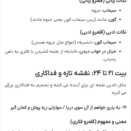
نکات زبانی (قلمرو زبانی)
سیماب:
جیوه.
گون:
مانند (پس سیماب گون یعنی جیوه مانند).
نکات ادبی (قلمرو ادبی)
سیماب گون:
«تشبیه» (امواج مثل جیوه هستن).
خیال در خواب دیدن:
«کنایه» از نقشه کشیدن یا فکری به ذهن
رسیدن.
بیت ۲۱ تا ۲۴: نقشه تازه و فداکاری
جلال الدین نقشه ای برای آینده می کشه و تصمیم به فداکاری بزرگی
می گیره.
۲۱- به یاری خواهم از آن سوی دریا / سوارانی زره پوش و کمان گیر
معنی و مفهوم (قلمرو فکری)