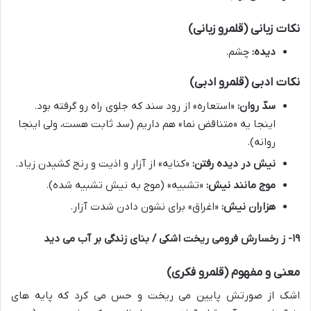
نکات زبانی (قلمرو زبانی)
دیده:
چشم.
نکات ادبی (قلمرو ادبی)
سدّ روان:
«استعاره» از رود سند که جلوی راه رو گرفته بود.
اینجا یه «متناقض نما» هم داریم (سد ثابت هست، ولی اینجا
روانه).
نیش در دیده رفتن:
«کنایه» از آزار و اذیت و رنج کشیدن زیاد.
موج مانند نیش:
«تشبیه» (موج به نیش تشبیه شده).
هزاران نیش:
«اغراق» برای نشون دادن شدت آزار.
۱۹- ز رخسارش فرومی ریخت اشکی / بنای زندگی بر آب می دید
معنی و مفهوم (قلمرو فکری)
اشک از صورتش پایین می ریخت و حس می کرد که پایه های