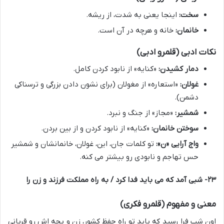
سخت:
اینجا یعنی به شدت، از ریشه.
خانمان:
خانه و هرچه در آن است.
نکات ادبی (قلمرو ادبی)
دمار کشیدن:
«کنایه» از نابود کردن کامل.
غولان:
«استعاره» از مغولان (برای نشون دادن بزرگی و ترسناکی
دشمن).
شمشیر:
«مجاز» از جنگ و نبرد.
سوختن خانمان:
«کنایه» از نابود کردن و از بین بردن.
واج آرایی «ن»:
تو کلمات جان، این، غولان، خانمانشان و شمشیر
حس تهاجم و نابودی رو بیشتر می کنه.
۲۳- شبی آمد که می باید فدا کرد / به راه مملکت فرزند و زن را
معنی و مفهوم (قلمرو فکری)
اون شب فرا رسید که باید تو راه حفظ کشور، زن و بچه اش رو قربانی