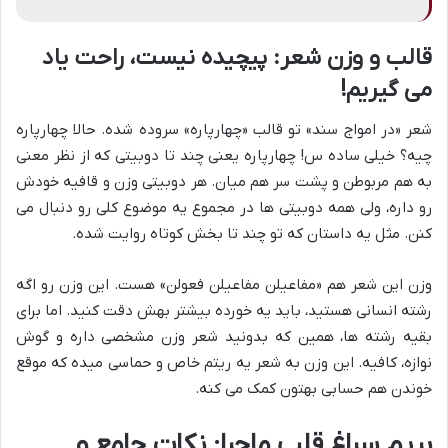
قالب و وزن شعر: پیچیده نیست، راحت یاد
می گیریم!
شعر «در امواج سند» تو قالب «چهارپاره» سروده شده. حالا چهارپاره
چیه؟ خیلی ساده س! چهارپاره یعنی چند تا دوبیتی که از نظر معنی
به هم مربوطن و پشت سر هم میان. هر دوبیتی وزن و قافیه خودش
رو داره، ولی همه دوبیتی ها در مجموع یه موضوع کلی رو دنبال می
کنن. مثل یه داستان که تو چند تا بخش کوتاه روایت شده.
وزن این شعر هم «مفاعیلن مفاعیلن فعولن» هست. این وزن رو اگه
رشته انسانی هستید، باید یه خورده بیشتر بهش دقت کنید. اما برای
بقیه رشته ها، همین که بدونید شعر وزن مشخصی داره و گوش
نوازه، کافیه. این وزن به شعر یه ریتم خاص و حماسی میده که موقع
خوندن هم حسابی بهتون کمک می کنه.
بریم سراغ قلب ماجرا: نکات جامع و