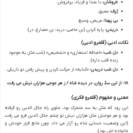
خروشان:
با صدا و فریاد، پرخروش.
ژرف:
عمیق.
بی پهنا:
عریض، وسیع.
دریدن:
پاره کردن (بن ماضی: درید؛ بن مضارع: در).
نکات ادبی (قلمرو ادبی)
دل شب:
«اضافه استعاری» و «تشخیص» (شب مثل یه موجود
زنده قلب داره).
دل شب دریدن:
«کنایه» از حرکت کردن و پیش رفتن تو تاریکی.
۱۸- از این سدّ روان، در دیده شاه / ز هر موجی هزاران نیش می رفت
معنی و مفهوم (قلمرو فکری)
این رود که مثل یه سد متحرک بود، جلوی راه جلال الدین رو گرفته
بود و هر موجش مثل هزاران نیش تو چشم جلال الدین فرو می رفت
(این وضعیت حسابی شاه رو آزار می داد، چون مانع فرار خودش و
خانواده اش بود).