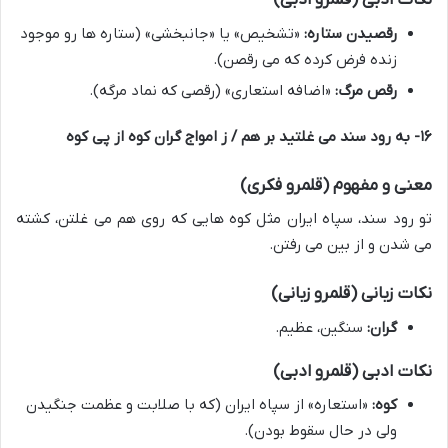
نکات ادبی (قلمرو ادبی)
رقصیدن ستاره:
«تشخیص» یا «جانبخشی» (ستاره ها رو موجود
زنده فرض کرده که می رقصن).
رقص مرگ:
«اضافه استعاری» (رقصی که نماد مرگه).
۱۶- به رود سند می غلتید بر هم / ز امواج گران کوه از پی کوه
معنی و مفهوم (قلمرو فکری)
تو رود سند، سپاه ایران مثل کوه هایی که روی هم می غلتن، کشته
می شدن و از بین می رفتن.
نکات زبانی (قلمرو زبانی)
گران:
سنگین، عظیم.
نکات ادبی (قلمرو ادبی)
کوه:
«استعاره» از سپاه ایران (که با صلابت و عظمت جنگیدن
ولی در حال سقوط بودن).