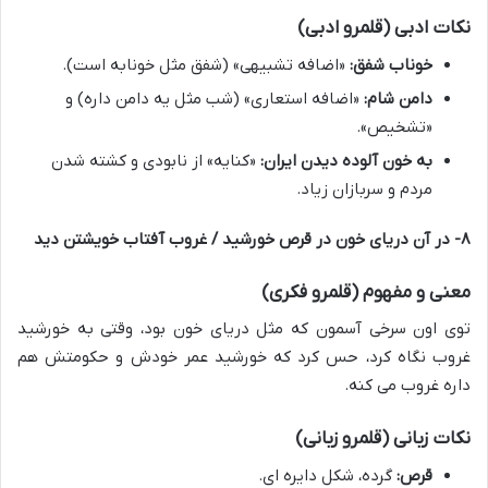
نکات ادبی (قلمرو ادبی)
خوناب شفق:
«اضافه تشبیهی» (شفق مثل خونابه است).
دامن شام:
«اضافه استعاری» (شب مثل یه دامن داره) و
«تشخیص».
به خون آلوده دیدن ایران:
«کنایه» از نابودی و کشته شدن
مردم و سربازان زیاد.
۸- در آن دریای خون در قرص خورشید / غروب آفتاب خویشتن دید
معنی و مفهوم (قلمرو فکری)
توی اون سرخی آسمون که مثل دریای خون بود، وقتی به خورشید
غروب نگاه کرد، حس کرد که خورشید عمر خودش و حکومتش هم
داره غروب می کنه.
نکات زبانی (قلمرو زبانی)
قرص:
گرده، شکل دایره ای.