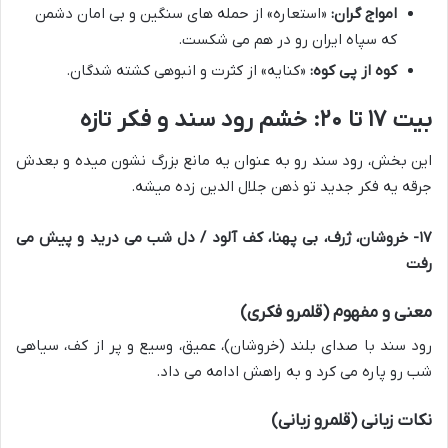
امواج گران:
«استعاره» از حمله های سنگین و بی امان دشمن
که سپاه ایران رو در هم می شکست.
کوه از پی کوه:
«کنایه» از کثرت و انبوهی کشته شدگان.
بیت ۱۷ تا ۲۰: خشم رود سند و فکر تازه
این بخش، رود سند رو به عنوان یه مانع بزرگ نشون میده و بعدش
جرقه یه فکر جدید تو ذهن جلال الدین زده میشه.
۱۷- خروشان، ژرف، بی پهنا، کف آلود / دل شب می درید و پیش می
رفت
معنی و مفهوم (قلمرو فکری)
رود سند با صدای بلند (خروشان)، عمیق، وسیع و پر از کف، سیاهی
شب رو پاره می کرد و به راهش ادامه می داد.
نکات زبانی (قلمرو زبانی)