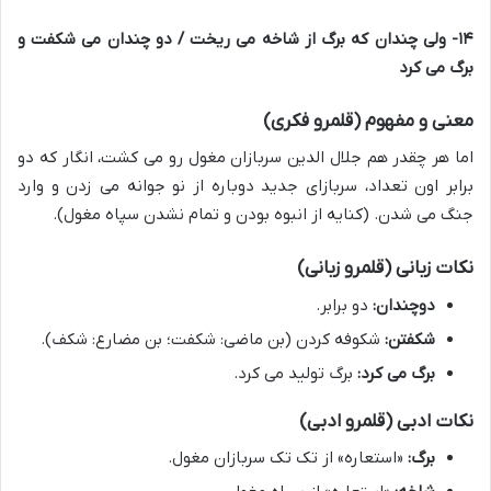
۱۴- ولی چندان که برگ از شاخه می ریخت / دو چندان می شکفت و
برگ می کرد
معنی و مفهوم (قلمرو فکری)
اما هر چقدر هم جلال الدین سربازان مغول رو می کشت، انگار که دو
برابر اون تعداد، سربازای جدید دوباره از نو جوانه می زدن و وارد
جنگ می شدن. (کنایه از انبوه بودن و تمام نشدن سپاه مغول).
نکات زبانی (قلمرو زبانی)
دوچندان:
دو برابر.
شکفتن:
شکوفه کردن (بن ماضی: شکفت؛ بن مضارع: شکف).
برگ می کرد:
برگ تولید می کرد.
نکات ادبی (قلمرو ادبی)
برگ:
«استعاره» از تک تک سربازان مغول.