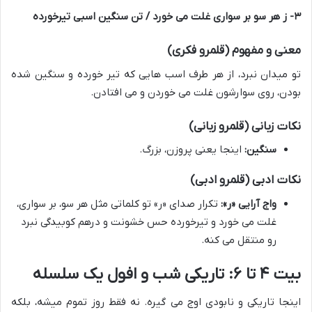
۳- ز هر سو بر سواری غلت می خورد / تن سنگین اسبی تیرخورده
معنی و مفهوم (قلمرو فکری)
تو میدان نبرد، از هر طرف اسب هایی که تیر خورده و سنگین شده
بودن، روی سوارشون غلت می خوردن و می افتادن.
نکات زبانی (قلمرو زبانی)
سنگین:
اینجا یعنی پروزن، بزرگ.
نکات ادبی (قلمرو ادبی)
واج آرایی «ر»:
تکرار صدای «ر» تو کلماتی مثل هر سو، بر سواری،
غلت می خورد و تیرخورده حس خشونت و درهم کوبیدگی نبرد
رو منتقل می کنه.
بیت ۴ تا ۶: تاریکی شب و افول یک سلسله
اینجا تاریکی و نابودی اوج می گیره. نه فقط روز تموم میشه، بلکه