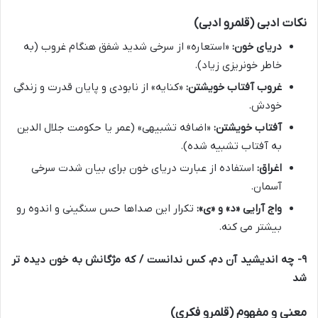
نکات ادبی (قلمرو ادبی)
دریای خون:
«استعاره» از سرخی شدید شفق هنگام غروب (به
خاطر خونریزی زیاد).
غروب آفتاب خویشتن:
«کنایه» از نابودی و پایان قدرت و زندگی
خودش.
آفتاب خویشتن:
«اضافه تشبیهی» (عمر یا حکومت جلال الدین
به آفتاب تشبیه شده).
اغراق:
استفاده از عبارت دریای خون برای بیان شدت سرخی
آسمان.
واج آرایی «د» و «ی»:
تکرار این صداها حس سنگینی و اندوه رو
بیشتر می کنه.
۹- چه اندیشید آن دم، کس ندانست / که مژگانش به خون دیده تر
شد
معنی و مفهوم (قلمرو فکری)