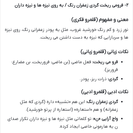
۲- فرومی ریخت گردی زعفران رنگ / به روی نیزه ها و نیزه داران
معنی و مفهوم (قلمرو فکری)
نور زرد و کم رنگ خورشید غروب، مثل یه پودر زعفرانی رنگ، روی نیزه
ها و سربازایی که نیزه به دست داشتن می ریخت.
نکات زبانی (قلمرو زبانی)
فرو می ریخت:
فعل ماضی (بن ماضی: فروریخت، بن مضارع:
فروریز).
گردی:
ذرات ریز، پودر.
نکات ادبی (قلمرو ادبی)
گردی زعفران رنگ:
این هم «تشبیه» داره (گردی که مثل
زعفرانه) و هم «استعاره» (استعاره از پرتو خورشید).
واج آرایی «ن»:
تو کلماتی مثل نیزه ها و نیزه داران تکرار صدای
ن یه هارمونی خاصی ایجاد کرده.