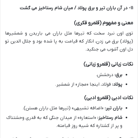
۱۱- در آن باران تیر و برق پولاد / میان شام رستاخیز می گشت
معنی و مفهوم (قلمرو فکری)
توی اون نبرد سخت که تیرها مثل باران می باریدن و شمشیرها
(پولاد) برق می زدن، انگار که قیامت به پا شده بود و جلال الدین تو
دل اون آشوب می جنگید.
نکات زبانی (قلمرو زبانی)
برق:
درخشش.
پولاد:
فولاد، اینجا «مجاز» از شمشیر.
نکات ادبی (قلمرو ادبی)
باران تیر:
«اضافه تشبیهی» (تیرها مثل باران هستن).
شام رستاخیز:
«استعاره» از میدان جنگی که به قدری وحشتناک
و پر از کشتاره که شبیه روز قیامته.