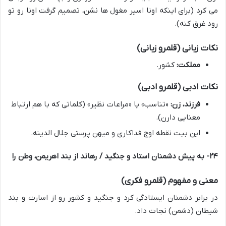
می کرد (برای اینکه اونا اسیر مغول ها نشن، تصمیم گرفت اونا رو تو
رود غرق کنه).
نکات زبانی (قلمرو زبانی)
مملکت:
کشور.
نکات ادبی (قلمرو ادبی)
فرزند، زن:
«تناسب» یا «مراعات نظیر» (کلماتی که با هم ارتباط
معنایی دارن).
این بیت نقطه اوج فداکاری و میهن پرستی جلال الدینه.
۲۴- به پیش دشمنان استاد و جنگید / رهاند از بند اهریمن، وطن را
معنی و مفهوم (قلمرو فکری)
در برابر دشمنان ایستادگی کرد و جنگید و کشور رو از اسارت و بند
شیطان (دشمن) نجات داد.