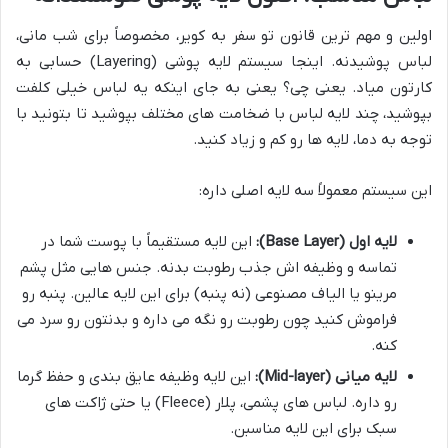
اولین و مهم ترین قانون تو سفر به کویر، مخصوصاً برای شب مانی،
لباس پوشیدنه. اینجا سیستم لایه پوشی (Layering) حسابی به
کارتون میاد. یعنی چی؟ یعنی به جای اینکه یه لباس خیلی کلفت
بپوشید، چند لایه لباس با ضخامت های مختلف بپوشید تا بتونید با
توجه به دما، لایه ها رو کم و زیاد کنید.
این سیستم معمولاً سه لایه اصلی داره:
لایه اول (Base Layer):
این لایه مستقیماً با پوست شما در
تماسه و وظیفه اش جذب رطوبت بدنه. جنس هایی مثل پشم
مرینو یا الیاف مصنوعی (نه پنبه) برای این لایه عالین. پنبه رو
فراموش کنید چون رطوبت رو نگه می داره و بدنتون رو سرد می
کنه.
لایه میانی (Mid-layer):
این لایه وظیفه عایق بندی و حفظ گرما
رو داره. لباس های پشمی، پلار (Fleece) یا حتی ژاکت های
سبک برای این لایه مناسبن.