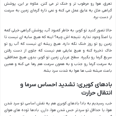
تعرق، هوا رو مرطوب تر و خنک تر می کنن. علاوه بر این، پوشش
گیاهی مثل یه عایق عمل می کنه و نمی ذاره گرمای زمین به سرعت
از دست بره.
حالا تصور کنید تو کویر، به خاطر کمبود آب، پوشش گیاهی خیلی کمه
یا اصلاً وجود نداره. نتیجه اش چیه؟ اینه که هیچ سایه ای نیست تا
زمین رو تو روز خنک نگه داره، هیچ ریشه ای نیست که آب رو تو
خاک ذخیره کنه و هیچ عایقی هم نیست که جلوی از دست رفتن
سریع گرما رو بگیره. سطح عریان زمین تو کویر، بدون هیچ محافظی،
به سرعت گرما رو جذب و به همون سرعت هم رها می کنه و همین
باعث میشه شب ها هوا به شدت سرد بشه.
بادهای کویری: تشدید احساس سرما و
انتقال حرارت
خب، رسیدیم به باد! بادهای کویری هم یه نقش اساسی تو سرد شدن
هوا، یا حداقل تو سردتر حس شدن هوا، دارن. بادها توده های هوای