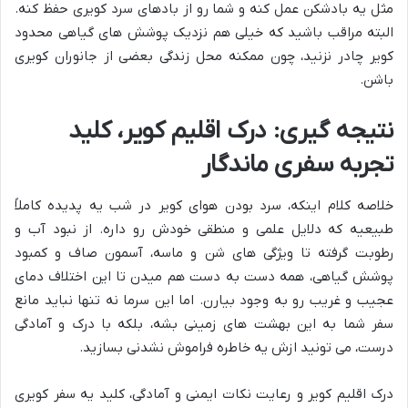
مثل یه بادشکن عمل کنه و شما رو از بادهای سرد کویری حفظ کنه.
البته مراقب باشید که خیلی هم نزدیک پوشش های گیاهی محدود
کویر چادر نزنید، چون ممکنه محل زندگی بعضی از جانوران کویری
باشن.
نتیجه گیری: درک اقلیم کویر، کلید
تجربه سفری ماندگار
خلاصه کلام اینکه، سرد بودن هوای کویر در شب یه پدیده کاملاً
طبیعیه که دلایل علمی و منطقی خودش رو داره. از نبود آب و
رطوبت گرفته تا ویژگی های شن و ماسه، آسمون صاف و کمبود
پوشش گیاهی، همه دست به دست هم میدن تا این اختلاف دمای
عجیب و غریب رو به وجود بیارن. اما این سرما نه تنها نباید مانع
سفر شما به این بهشت های زمینی بشه، بلکه با درک و آمادگی
درست، می تونید ازش یه خاطره فراموش نشدنی بسازید.
درک اقلیم کویر و رعایت نکات ایمنی و آمادگی، کلید یه سفر کویری