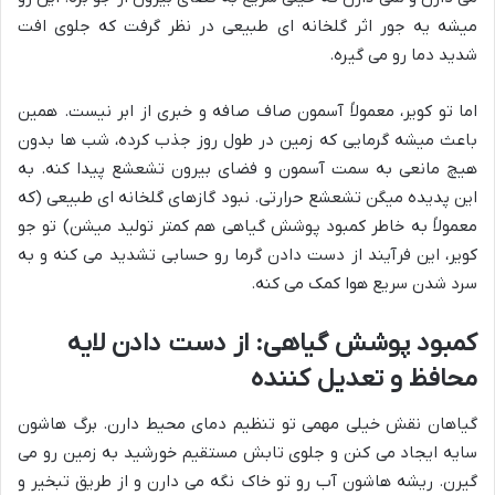
میشه یه جور اثر گلخانه ای طبیعی در نظر گرفت که جلوی افت
شدید دما رو می گیره.
اما تو کویر، معمولاً آسمون صاف صافه و خبری از ابر نیست. همین
باعث میشه گرمایی که زمین در طول روز جذب کرده، شب ها بدون
هیچ مانعی به سمت آسمون و فضای بیرون تشعشع پیدا کنه. به
این پدیده میگن تشعشع حرارتی. نبود گازهای گلخانه ای طبیعی (که
معمولاً به خاطر کمبود پوشش گیاهی هم کمتر تولید میشن) تو جو
کویر، این فرآیند از دست دادن گرما رو حسابی تشدید می کنه و به
سرد شدن سریع هوا کمک می کنه.
کمبود پوشش گیاهی: از دست دادن لایه
محافظ و تعدیل کننده
گیاهان نقش خیلی مهمی تو تنظیم دمای محیط دارن. برگ هاشون
سایه ایجاد می کنن و جلوی تابش مستقیم خورشید به زمین رو می
گیرن. ریشه هاشون آب رو تو خاک نگه می دارن و از طریق تبخیر و