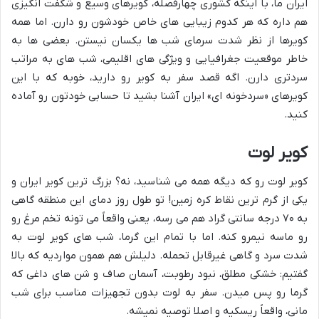
ایران ما، با اینکه کشوری چهارفصله، کویرهای وسیع و شگفت انگیزی
هم داره که هر کدوم زیبایی های خاص خودشون رو دارن. اما همه
کویرها از نظر شدت سرمای شب ها یکسان نیستن. بعضی ها به
خاطر موقعیت جغرافیایی و ویژگی های اقلیمی، شب های به مراتب
سردتری دارن. اگه قصد سفر به کویر رو دارید، خوبه که با این
کویرهای «سردخونه ای» ایران آشنا بشید تا حسابی خودتون رو آماده
کنید.
کویر لوت
کویر لوت رو که دیگه همه می شناسید، نه؟ بزرگ ترین کویر ایران و
یکی از گرم ترین نقاط کره زمین! تو طول روز دمای این منطقه گاهی
به ۷۰ درجه سانتی گراد هم می رسه، یعنی واقعاً می تونه تخم مرغ رو
رو ماسه نیمرو کنه. اما با تمام این گرما، شب های کویر لوت به
شدت سرد و گاهی غیرقابل تحمله. دلیلش هم همون مواردیه که بالا
گفتیم: خشکی مطلق، نبود رطوبت، آسمان صاف و شن های داغی که
گرما رو پس میدن. سفر به لوت بدون تجهیزات مناسب برای شب
مانی، واقعاً ریسکیه و اصلا توصیه نمیشه.