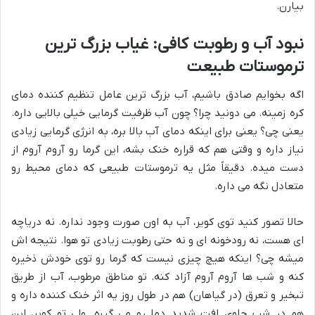
بیارن.
نبود آب و رطوبت کافی: غیاب بزرگ ترین
ترموستات طبیعت
اگه بخوایم صادق باشیم، آب بزرگ ترین عامل تنظیم کننده دمای
کره زمینه. می دونید چرا؟ چون آب ظرفیت گرمایی خیلی بالایی داره.
یعنی چی؟ یعنی برای اینکه دمای آب بالا بره، به انرژی گرمایی زیادی
نیاز داره و وقتی هم که قراره خنک بشه، این گرما رو آروم آروم از
دست میده. دقیقاً مثل یه ترموستات طبیعی که دمای محیط رو
متعادل نگه می داره.
حالا تصور کنید توی کویر، آب به اون صورت وجود نداره. نه دریاچه
ای هست، نه رودخونه ای و نه حتی رطوبت زیادی تو هوا. نتیجه اش
میشه چی؟ اینکه هیچ چیزی نیست که گرما رو توی خودش ذخیره
کنه و شب ها آروم آروم آزاد کنه. تو مناطق مرطوب، آب از طریق
تبخیر و تعرق (در گیاهان) هم در طول روز یه اثر خنک کننده داره و
هم در شب جلوی افت شدید دما رو می گیره. ولی تو کویر، این