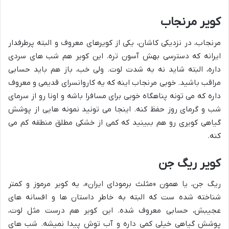
کویر مرنجاب
مرنجاب، در نزدیکی کاشان، یکی از کویرهای معروف و البته پرطرفدار
ایرانه که دسترسی بهش آسون تره. این کویر هم شب های سردی
داره، البته شاید نه به شدت لوت. ولی خب، باز هم باید حسابی
مراقب باشید. خوبی مرنجاب اینه که یه کاروانسرای قدیمی و معروف
داره که می تونه پناهگاه خوبی برای مسافرا باشه و اونا رو از سرمای
شب و گرمای روز حفظ کنه. اینجا می تونید نمونه هایی از پوشش
گیاهی کویری رو هم ببینید که کمی از خشکی مطلق منطقه کم می
کنه.
کویر ریگ جن
ریگ جن، یا همون «مثلث برمودای ایران»، یه کویر مرموز و کمتر
شناخته شده ست که البته به خاطر داستان ها و افسانه های
عجیبش، حسابی معروف شده. این کویر هم درست مثل لوت،
پوشش گیاهی خیلی کمی داره و آب توش پیدا نمیشه. شب های