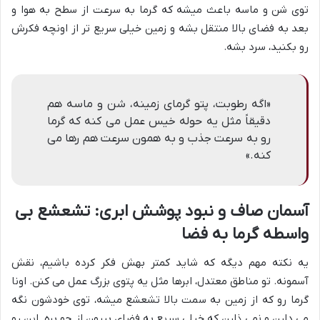
توی شن و ماسه باعث میشه که گرما به سرعت از سطح به هوا و
بعد به فضای بالا منتقل بشه و زمین خیلی سریع تر از اونچه فکرش
رو بکنید، سرد بشه.
«اگه رطوبت، پتو گرمای زمینه، شن و ماسه هم
دقیقاً مثل یه حوله خیس عمل می کنه که گرما
رو به سرعت جذب و به همون سرعت هم رها می
کنه.»
آسمان صاف و نبود پوشش ابری: تشعشع بی
واسطه گرما به فضا
یه نکته مهم دیگه که شاید کمتر بهش فکر کرده باشیم، نقش
آسمونه. تو مناطق معتدل، ابرها مثل یه پتوی بزرگ عمل می کنن. اونا
گرما رو که از زمین به سمت بالا تشعشع میشه، توی خودشون نگه
می دارن و نمی ذارن که خیلی سریع به فضای بیرون از جو بره. این رو