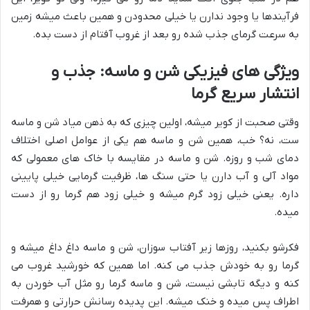
فرآیندها یا وجود ندارن یا خیلی محدودن و همین باعث میشه زمین
به سرعت گرمای جذب شده رو بعد از غروب آفتام از دست بده.
ویژگی های فیزیکی شن و ماسه: جذب و
انتشار سریع گرما
وقتی صحبت از کویر میشه، اولین چیزی که به ذهن میاد شن و ماسه
ست، نه؟ خب، همین شن و ماسه هم یکی از عوامل اصلی اختلاف
دمای شب و روزه. شن و ماسه در مقایسه با خاک های معمولی که
مواد آلی و آب دارن یا حتی سنگ ها، ظرفیت گرمایی خیلی پایینی
داره. یعنی خیلی زود گرم میشه و خیلی زود هم گرما رو از دست
میده.
فکرشو بکنید، روزها زیر آفتاب سوزان، شن و ماسه داغ داغ میشه و
گرما رو به خودش جذب می کنه. اما همین که خورشید غروب می
کنه و دیگه تابشی نیست، شن و ماسه گرما رو مثل آب خوردن به
اطراف پس میده و خنک میشه. این پدیده رسانش حرارتی و همرفت