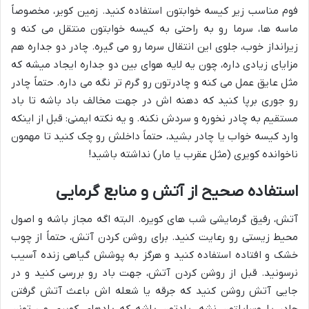
فوم مناسب زیر کیسه خوابتون استفاده کنید. زمین کویر، مخصوصاً
ماسه ها، سرما رو به راحتی به کیسه خوابتون منتقل می کنه و
زیرانداز خوب، جلوی این انتقال سرما رو می گیره. چادر دو جداره هم
مزایای زیادی داره، چون یه لایه هوای بین دو جداره ایجاد میشه که
مثل عایق عمل می کنه و چادرتون رو گرم تر نگه می داره. حتماً چادر
رو جوری برپا کنید که دهنه اش در جهت مخالف باد باشه تا باد
مستقیم به چادر نخوره و سردش نکنه. و یه نکته ایمنی: قبل از اینکه
وارد کیسه خواب یا چادر بشید، حتماً داخلش رو چک کنید تا مهمون
ناخوانده کویری (مثل عقرب یا مار) نداشته باشید!
استفاده صحیح از آتش و منابع گرمایی
آتش، رفیق گرمایشی شب های کویره. البته اگه مجاز باشه و اصول
محیط زیستی رو رعایت کنید. برای روشن کردن آتش، حتماً از چوب
خشک و افتاده استفاده کنید و هرگز به پوشش گیاهی زنده آسیب
نرسونید. قبل از روشن کردن آتش، جهت باد رو بررسی کنید و در
جایی آتش روشن کنید که جرقه یا شعله اش باعث آتش گرفتن