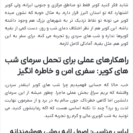
شاید فکر کنید کویر فقط تو مناطق مرکزی و جنوبی ایرانه، ولی کویر
اشتهارد که تو استان البرز قرار داره، یه مثال خوبه که نشون میده
کویر می تونه تو نقاط نزدیک تر به شهرهای بزرگ هم وجود داشته
باشه. این کویر هم از نظر اختلاف دمای شب و روز، دست کمی از بقیه
کویرها نداره و شب های سردی رو تجربه می کنه. برای سفر به این
کویر هم، مثل بقیه، آمادگی کامل لازمه.
راهکارهای عملی برای تحمل سرمای شب
های کویر: سفری امن و خاطره انگیز
خب، حالا که حسابی فهمیدیم چرا شب های کویر اینقدر سردن،
وقتشه که بریم سراغ بخش عملی ماجرا. چطور میشه از این سرمای
دلنشین اما گاهی خطرناک، جون سالم به در برد و از سفرمون نهایت
لذت رو برد؟ چند تا نکته اساسی هست که اگه رعایتشون کنید، می
تونید یه شب کویری عالی و گرم رو تجربه کنید.
لباس مناسب: اصول لایه پوشی هوشمندانه