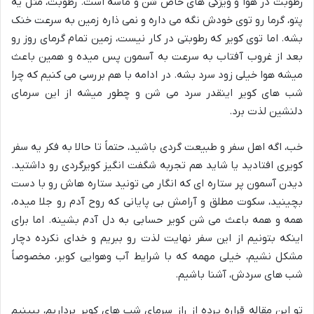
رطوبت در هوا و ویژگی های خاص شن و ماسه است. رطوبت، مثل یه
پتو، گرما رو توی خودش نگه می داره و نمی ذاره زمین به سرعت خنک
بشه. اما توی کویر که رطوبتی در کار نیست، زمین تمام گرمای روز رو
بعد از غروب آفتاب به سرعت به آسمون پس میده و همین باعث
میشه هوا خیلی زود سرد بشه. در ادامه با هم بررسی می کنیم که چرا
شب های کویر اینقدر سرد می شن و چطور میشه از این سرمای
دلنشین لذت برد.
خب، اگه اهل سفر و طبیعت گردی باشید، حتماً تا حالا به فکر یه سفر
کویری افتادید یا شاید هم تجربه شگفت انگیز کویرگردی رو داشتید.
دیدن آسمون پر ستاره ای که انگار می تونید ستاره هاش رو با دست
بچینید، سکوت مطلق و آرامش بی پایانی که روح آدم رو جلا میده،
همه و همه باعث می شن کویر حسابی به دل آدم بشینه. اما برای
اینکه بتونیم از این سفر نهایت لذت رو ببریم و خدای نکرده دچار
مشکل نشیم، خیلی مهمه که با شرایط آب وهوایی کویر، مخصوصاً
شب های سردش، آشنا باشیم.
تو این مقاله قراره پرده از راز سرمای شب های کویر برداریم، ببینیم