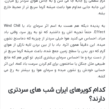
گرم سطحی رو جابه جا می کنن و به جاش هوای سردتر رو میارن.
این جابه جایی مداوم هوا باعث میشه گرما سریع تر از محیط خارج
بشه.
یه پدیده دیگه هم هست به اسم اثر سرمای باد یا Wind Chill
Effect. حتماً تجربه اش رو داشتید که تو یه روز سرد، وقتی باد
میاد، احساس می کنید هوا خیلی سردتر از چیزیه که دماسنج نشون
میده. این دقیقاً همون اثره. باد با از بین بردن لایه نازکی از هوای
گرم که دور بدن یا سطح زمین جمع شده، باعث میشه گرما سریع تر
از دست بره و ما احساس سرمای بیشتری کنیم. تو کویر هم که مانع
طبیعی مثل جنگل یا ساختمون برای کم کردن سرعت باد کمه، این اثر
حسابی خودش رو نشون میده و سرمای هوا رو بیشتر به رخ می
کشه.
کدام کویرهای ایران شب های سردتری
دارند؟