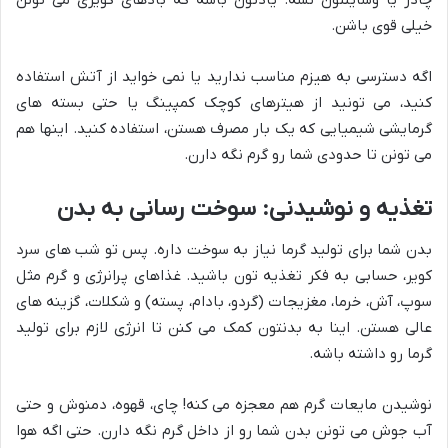
چادر یا وسایلتون نشه. یادتون باشه که بادهای کویری می تونن
خیلی قوی باشن.
اگه دسترسی به هیزم مناسب ندارید یا نمی خواید از آتش استفاده
کنید، می تونید از هیترهای کوچک کمپینگ یا حتی بسته های
گرمایشی شیمیایی که یک بار مصرف هستن، استفاده کنید. اینها هم
می تونن تا حدودی شما رو گرم نگه دارن.
تغذیه و نوشیدنی: سوخت رسانی به بدن
بدن شما برای تولید گرما نیاز به سوخت داره. پس تو شب های سرد
کویر، حسابی به فکر تغذیه تون باشید. غذاهای پرانرژی و گرم مثل
سوپ، آش، خرما، مغزیجات (گردو، بادام، پسته) و شکلات، گزینه های
عالی هستن. اینا به بدنتون کمک می کنن تا انرژی لازم برای تولید
گرما رو داشته باشه.
نوشیدن مایعات گرم هم معجزه می کنه! چای، قهوه، دمنوش و حتی
آب جوش می تونن بدن شما رو از داخل گرم نگه دارن. حتی اگه هوا