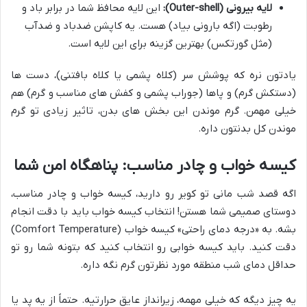
لایه بیرونی (Outer-shell):
این لایه محافظ شما در برابر باد و
رطوبت (اگه بارونی بیاد) هست. یه کاپشن ضدباد و ضدآب
(مثل گورتکس) بهترین گزینه برای این لایه است.
یادتون نره که پوشش سر (کلاه پشمی یا کلاه بافتنی)، دست ها
(دستکش گرم) و پاها (جوراب پشمی و کفش های مناسب و گرم) هم
خیلی مهمن. گرم موندن این بخش های بدن، تاثیر زیادی تو گرم
موندن کل بدنتون داره.
کیسه خواب و چادر مناسب: پناهگاه امن شما
اگه قصد شب مانی تو کویر رو دارید، کیسه خواب و چادر مناسب،
دوستای صمیمی شما هستن! انتخاب کیسه خواب باید با دقت انجام
بشه. به «درجه دمای راحتی» کیسه خواب (Comfort Temperature)
دقت کنید. باید کیسه خوابی رو انتخاب کنید که بتونه شما رو تو
حداقل دمای شب منطقه مورد نظرتون گرم نگه داره.
یه چیز دیگه که خیلی مهمه، زیرانداز عایق حرارتیه. حتماً از یه پد یا