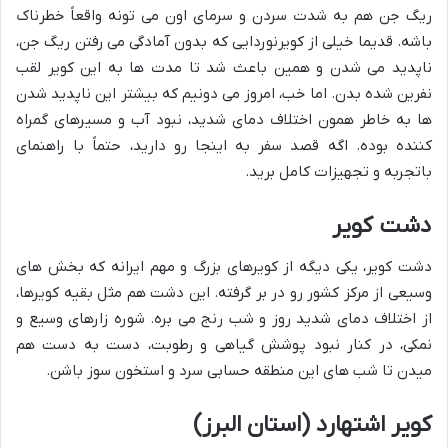
ریگ جن هم به شدت سردن و سرمای اون می تونه واقعاً خطرناک
باشه. قدیما خیلی از کویرنوردایی که بدون آمادگی می رفتن ریگ جن،
ناپدید می شدن و همین باعث شد تا مدت ها به این کویر لقب
نفرین شده بدن. اما خب، امروز می دونیم که بیشتر این ناپدید شدن
ها به خاطر همون اختلاف دمای شدید، نبود آب و مسیرهای گمراه
کننده بوده. اگه قصد سفر به اینجا رو دارید، حتماً با راهنمای
باتجربه و تجهیزات کامل برید.
دشت کویر
دشت کویر، یکی دیگه از کویرهای بزرگ و مهم ایرانه که بخش های
وسیعی از مرکز کشور رو در بر گرفته. این دشت هم مثل بقیه کویرها،
از اختلاف دمای شدید روز و شب رنج می بره. شوره زارهای وسیع و
نمکی، در کنار نبود پوشش گیاهی و رطوبت، دست به دست هم
میدن تا شب های این منطقه حسابی سرد و استخون سوز باشن.
کویر اشتهارد (استان البرز)