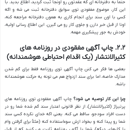
حتماً به دفترخانه ای که عقدتون رو اونجا ثبت کردید، اطلاع بدید. با
این کار، موضوع مفقودی توی سوابق دفترخانه ثبت می شه و اگه
کسی با اون سند برای انجام کاری به همون دفترخانه مراجعه کنه،
اونا از قبل خبر دارن و جلوی کار رو می گیرن. این اطلاع رسانی اولیه،
خودش یه جور پیشگیری مهمه.
۲.۲. چاپ آگهی مفقودی در روزنامه های
کثیرالانتشار (یک اقدام احتیاطی هوشمندانه)
بعضی ها فکر می کنن چاپ آگهی توی روزنامه فقط برای گم شدن
مدارک خاصه، اما برای سند ازدواج هم می تونه یه حرکت هوشمندانه
باشه.
چرا این کار توصیه می شود؟
چاپ آگهی مفقودی توی روزنامه های
پرتیراژ (کثیرالانتشار)، از نظر قانونی اعتبار سند گم شده شما رو در
دست افراد سودجو، ساقط می کنه. یعنی اگه خدای نکرده کسی سند
شما رو پیدا کنه و بخواد ازش سوءاستفاده کنه (مثلاً برای گرفتن وام
یا کارهای دیگه)، شما با آگهی روزنامه ثابت می کنید که از قبل