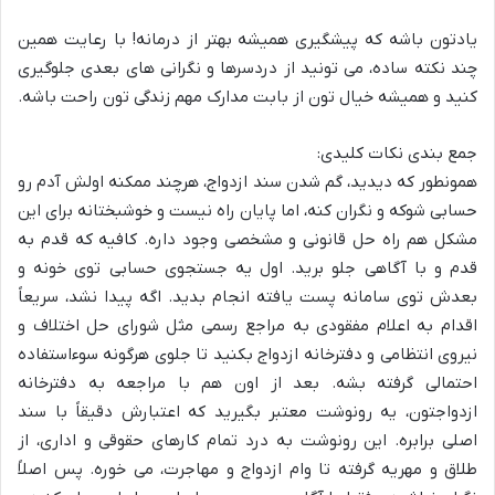
یادتون باشه که پیشگیری همیشه بهتر از درمانه! با رعایت همین
چند نکته ساده، می تونید از دردسرها و نگرانی های بعدی جلوگیری
کنید و همیشه خیال تون از بابت مدارک مهم زندگی تون راحت باشه.
جمع بندی نکات کلیدی:
همونطور که دیدید، گم شدن سند ازدواج، هرچند ممکنه اولش آدم رو
حسابی شوکه و نگران کنه، اما پایان راه نیست و خوشبختانه برای این
مشکل هم راه حل قانونی و مشخصی وجود داره. کافیه که قدم به
قدم و با آگاهی جلو برید. اول یه جستجوی حسابی توی خونه و
بعدش توی سامانه پست یافته انجام بدید. اگه پیدا نشد، سریعاً
اقدام به اعلام مفقودی به مراجع رسمی مثل شورای حل اختلاف و
نیروی انتظامی و دفترخانه ازدواج بکنید تا جلوی هرگونه سوءاستفاده
احتمالی گرفته بشه. بعد از اون هم با مراجعه به دفترخانه
ازدواجتون، یه رونوشت معتبر بگیرید که اعتبارش دقیقاً با سند
اصلی برابره. این رونوشت به درد تمام کارهای حقوقی و اداری، از
طلاق و مهریه گرفته تا وام ازدواج و مهاجرت، می خوره. پس اصلاً