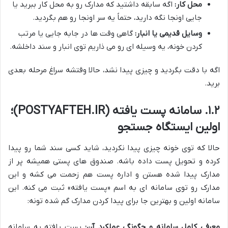
محل کار:
اگه سابقه داشتید که مدارک رو به محل کار ببرید یا
جایی اونجا نگه دارید، حتماً یه سر اونجا رو هم بگردید.
وسایل قدیمی یا انبار:
گاهی وقت ها در جابه جایی یا مرتب
کردن خونه، یه وسیله ای رو می ذاریم توی انبار و سند داخلشه.
اگه با دقت بگردید و چیزی پیدا نشد، حالا وقتشه سراغ مرحله بعدی
برید.
۱.۲. سامانه پست یافته (POSTYAFTEH.IR)؛
اولین ایستگاه جستجو
حالا که توی خونه چیزی پیدا نکردید، شاید کسی سند شما رو پیدا
کرده و تحویل پست داده باشه. صندوق های پستی همیشه پر از
مدارک پیدا شده هستن و اداره پست هم زحمت می کشه و این
مدارک رو توی سامانه ای به اسم «پست یافته» ثبت می کنه. این
سامانه اولین و بهترین جا برای پیدا کردن مدارک گم شده تونه:
معرفی کامل سامانه و چگونگی عملکرد آن:
پست یافته یه سامانه