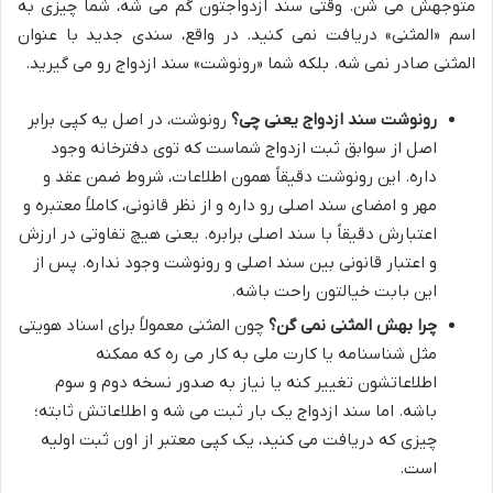
متوجهش می شن. وقتی سند ازدواجتون گم می شه، شما چیزی به
اسم «المثنی» دریافت نمی کنید. در واقع، سندی جدید با عنوان
المثنی صادر نمی شه. بلکه شما «رونوشت» سند ازدواج رو می گیرید.
رونوشت سند ازدواج یعنی چی؟
رونوشت، در اصل یه کپی برابر
اصل از سوابق ثبت ازدواج شماست که توی دفترخانه وجود
داره. این رونوشت دقیقاً همون اطلاعات، شروط ضمن عقد و
مهر و امضای سند اصلی رو داره و از نظر قانونی، کاملاً معتبره و
اعتبارش دقیقاً با سند اصلی برابره. یعنی هیچ تفاوتی در ارزش
و اعتبار قانونی بین سند اصلی و رونوشت وجود نداره. پس از
این بابت خیالتون راحت باشه.
چرا بهش المثنی نمی گن؟
چون المثنی معمولاً برای اسناد هویتی
مثل شناسنامه یا کارت ملی به کار می ره که ممکنه
اطلاعاتشون تغییر کنه یا نیاز به صدور نسخه دوم و سوم
باشه. اما سند ازدواج یک بار ثبت می شه و اطلاعاتش ثابته؛
چیزی که دریافت می کنید، یک کپی معتبر از اون ثبت اولیه
است.