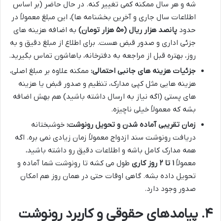
شه و هر سال ممکنه کمی تغییر کنه. در حال حاضر (بر اساس
اطلاعات سال جاری و آخرین بخشنامه ها)، این مبلغ معمولاً در
حدود
پانصد هزار ریال (۵۰ هزار تومان)
به اضافه هزینه های
جزئی اداری و صدور قبض هست. برای اطلاع از مبلغ دقیق و به
روز، بهتره قبل از مراجعه به دفترخانه، باهاشون تماس بگیرید.
جزئیات هزینه های جانبی احتمالی:
ممکنه علاوه بر مبلغ اصلی،
هزینه هایی مثل کپی مدارک، تنظیم و صدور قبض یا هزینه
های پستی (اگه نیاز به ارسال داشته باشید) هم بهش اضافه
بشه که معمولاً خیلی ناچیزه.
زمان تقریبی آماده شدن و تحویل رونوشت:
خوشبختانه
دریافت رونوشت سند ازدواج معمولاً زمان زیادی نمی بره. اگه
همه مدارک کامل باشه و اطلاعات دقیق رو داشته باشید،
معمولاً
۱ تا ۲ روز کاری
طول می کشه تا رونوشت شما آماده و
تحویل داده بشه. گاهی اوقات حتی در همان روز هم امکان
صدور وجود دارد.
۴. پیامدهای حقوقی و کاربرد رونوشت