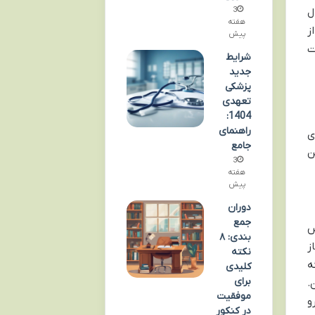
3
ل
هفته
ز
پیش
ت
شرایط
جدید
پزشکی
تعهدی
1404:
راهنمای
ی
جامع
ن
3
هفته
پیش
دوران
جمع
س
بندی: ۸
ز
نکته
ه
کلیدی
برای
.
موفقیت
و
در کنکور