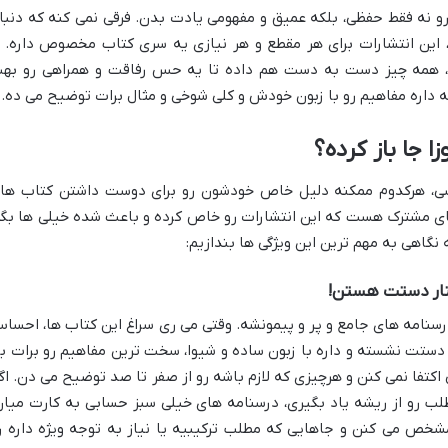
 نه فقط حفظی، بلکه عمیق و مفهومی یادت بدن. فرقی نمی کنه که دنبا
این انتشارات برای هر مقطع و هر نیازی یه سری کتاب مخصوص داره. ا
 همه چیز دست به دست هم داده تا یه حس رفاقت و همراهی رو به
ه داره مفاهیم رو با زبون خودش و کلی شوخی و مثال برات توضیح می ده.
ا جا باز کرده؟
رسی، هرکدوم ممکنه دلیل خاص خودشون رو برای دوست داشتن کتاب ها
های مشترک هست که این انتشارات رو خاص کرده و باعث شده خیلی ها بگ
نگاهی به مهم ترین این ویژگی ها بندازیم:
نار دستت هستن!
درسنامه های جامع و پر و پیمونشه. وقتی می ری سراغ این کتاب ها، احسا
دستت نشسته و داره با زبون ساده و شیوا، سخت ترین مفاهیم رو برات با
اکتفا نمی کنن و هرچیزی که لازم باشه رو از صفر تا صد توضیح می دن. اگ
لب رو از ریشه یاد بگیری، درسنامه های خیلی سبز حسابی به کارت میان
خص می کنن و جاهایی که مطلب ترکیبیه یا نیاز به توجه ویژه داره ر