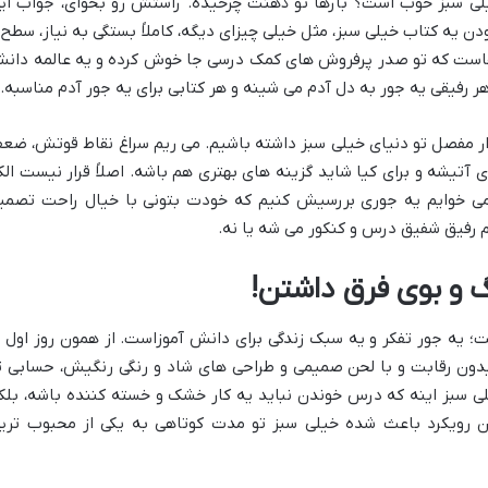
 خیلی سبز خوب است؟ بارها تو ذهنت چرخیده. راستش رو بخوای، جواب ای
ن یه کتاب خیلی سبز، مثل خیلی چیزای دیگه، کاملاً بستگی به نیاز، سطح 
است که تو صدر پرفروش های کمک درسی جا خوش کرده و یه عالمه دان
ر رفیقی یه جور به دل آدم می شینه و هر کتابی برای یه جور آدم مناسبه.
ذار مفصل تو دنیای خیلی سبز داشته باشیم. می ریم سراغ نقاط قوتش، ضع
تیشه و برای کیا شاید گزینه های بهتری هم باشه. اصلاً قرار نیست الک
ی خوایم یه جوری بررسیش کنیم که خودت بتونی با خیال راحت تصمی
م رفیق شفیق درس و کنکور می شه یا نه.
نگ و بوی فرق داشتن!
؛ یه جور تفکر و یه سبک زندگی برای دانش آموزاست. از همون روز اول ب
دون رقابت و با لحن صمیمی و طراحی های شاد و رنگی رنگیش، حسابی ت
لی سبز اینه که درس خوندن نباید یه کار خشک و خسته کننده باشه، بلک
ن رویکرد باعث شده خیلی سبز تو مدت کوتاهی به یکی از محبوب تری