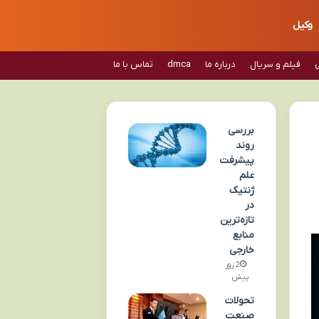
وکیل
فیلم و سریال
درباره ما
dmca
تماس با ما
بررسی
روند
پیشرفت
علم
ژنتیک
در
تازه‌ترین
منابع
خارجی
2 روز
پیش
تحولات
صنعت