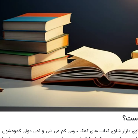
است؟
توی بازار شلوغ کتاب های کمک درسی گم می شی و نمی دونی کدومشون ر