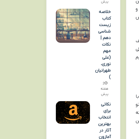
ن
پیش
و
خلاصه
ش
کتاب
زیست
شناسی
دهم |
ف
نکات
ی
مهم
م
(علی
نوری،
طهرانیان
)
2
هفته
پیش
ا
نکاتی
و
برای
ه
انتخاب
ن
بهترین
آثار در
آمازون