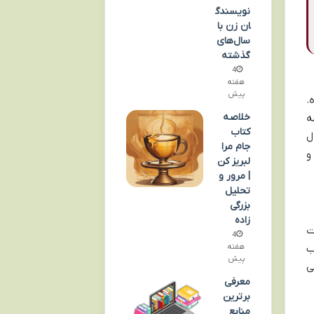
نویسندگ
ان زن با
سال‌های
گذشته
4
هفته
پیش
.
خلاصه
ه
کتاب
ل
جام مرا
و
لبریز کن
| مرور و
تحلیل
بزرگی
زاده
ت
4
هفته
ب
پیش
ی
معرفی
برترین
منابع