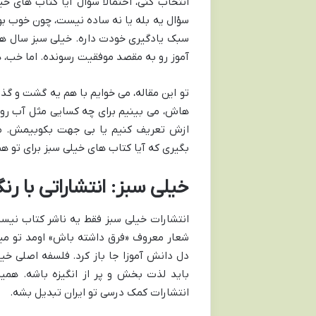
انتخاب کنی، احتمالاً سؤال آیا کتاب های
سؤال یه بله یا نه ساده نیست، چون خوب بود
سبک یادگیری خودت داره. خیلی سبز سال ه
آموز رو به مقصد موفقیت رسونده. اما خب، ه
تو این مقاله، می خوایم با هم یه گشت و گ
هاش، می بینیم برای چه کسایی مثل آب روی آ
ازش تعریف کنیم یا بی جهت بکوبیمش. م
بگیری که آیا کتاب های خیلی سبز برای تو ه
خیلی سبز: انتشاراتی با ر
انتشارات خیلی سبز فقط یه ناشر کتاب نیست
شعار معروف «فرق داشته باش» اومد تو می
دل دانش آموزا جا باز کرد. فلسفه اصلی خی
باید لذت بخش و پر از انگیزه باشه. همی
انتشارات کمک درسی تو ایران تبدیل بشه.