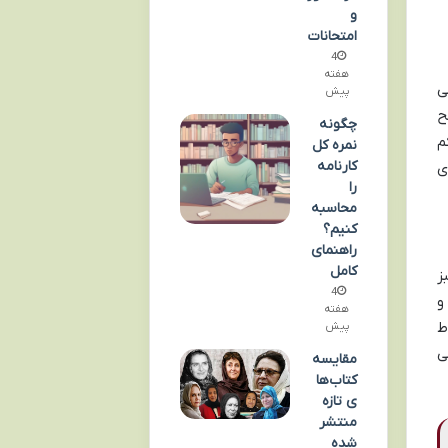
و
امتحانات
4
هفته
ی
پیش
ح
چگونه
م
نمره کل
کارنامه
ی
را
محاسبه
کنیم؟
راهنمای
کامل
ز
4
کنن و
هفته
ط
پیش
ی
مقایسه
کتاب‌ها
ی تازه
منتشر
شده