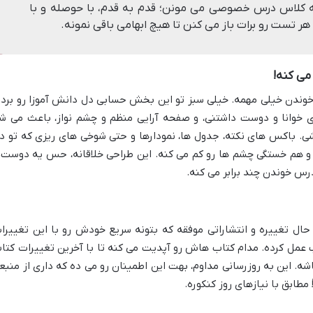
 کلاس درس خصوصی می مونن؛ قدم به قدم، با حوصله و با
هر تست رو برات باز می کنن تا هیچ ابهامی باقی نمونه.
می کنه!
خوندن خیلی مهمه. خیلی سبز تو این بخش حسابی دل دانش آموزا رو برده
ی خوانا و دوست داشتنی، و صفحه آرایی منظم و چشم نواز، باعث می ش
شی. باکس های نکته، جدول ها، نمودارها و حتی شوخی های ریزی که تو د
و هم خستگی چشم ها رو کم می کنه. این طراحی خلاقانه، حس یه دوست 
 درس خوندن چند برابر می کنه.
ال تغییره و انتشاراتی موفقه که بتونه سریع خودش رو با این تغییرا
 عمل کرده. مدام کتاب هاش رو آپدیت می کنه تا با آخرین تغییرات کتا
. این به روزرسانی مداوم، بهت این اطمینان رو می ده که داری از منبع
مطابق با نیازهای روز کنکوره.