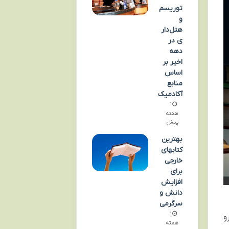
توریسم
و
هتل‌دار
ی در
دهه
اخیر بر
اساس
منابع
آکادمیک
1
هفته
پیش
بهترین
کتابهای
خارجی
برای
افزایش
دانش و
سرگرمی
1
و
هفته