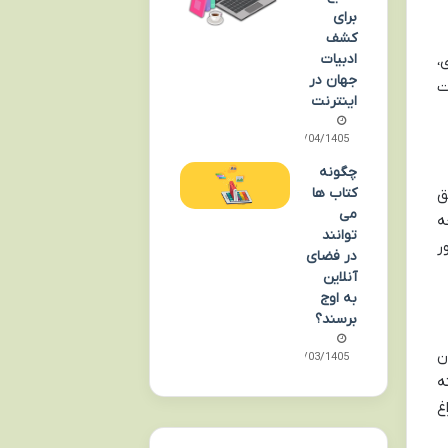
برای
کشف
ادبیات
،
جهان در
ت
اینترنت
15/04/1405
چگونه
کتاب ها
ق
می
ه
توانند
ر
در فضای
آنلاین
به اوج
برسند؟
ن
16/03/1405
ه
د سراغ