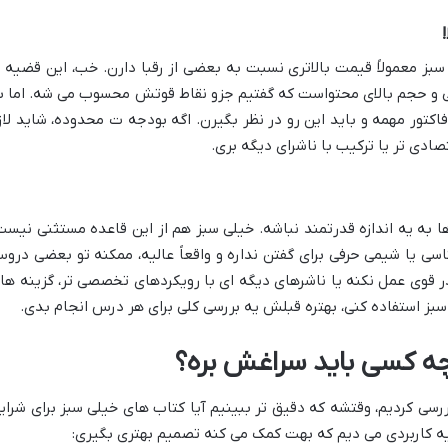
بز معمولاً قیمت بالاتری نسبت به بعضی از رقبا دارن. خب، این قضیه ت
ی و حجم بالای محتواست که گفتیم جزو نقاط قوتش محسوب می شه. اما ب
فاکتور مهمه و باید این رو در نظر بگیرن. اگه بودجه ت محدوده، شاید لاز
ادی تر یا ترکیب با ناشرای دیگه بری.
 به یه اندازه قدرتمند نباشه. خیلی سبز هم از این قاعده مستثنی نیست
 یا شیمی حرفی برای گفتن نداره و واقعاً عالیه، ممکنه تو بعضی درو
قدر قوی عمل نکنه یا ناشرهای دیگه ای با رویکردهای تخصصی تر، گزینه ها
بز استفاده کنی، بهتره قبلش یه بررسی کلی برای هر درس انجام بدی.
چه کسی باید سراغش بره؟
سی کردیم، وقتشه که دقیق تر ببینیم آیا کتاب های خیلی سبز برای شرای
صیه کاربردی می دیم که بهت کمک می کنه تصمیم بهتری بگیری: