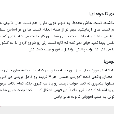
 تا حرفه ای!
شته. تست هاش معمولاً یه تنوع خوبی دارن؛ هم تست های تألیفی م
م تست های آزمایشی. مهم تر از همه اینکه، تست ها رو بر اساس سط
وع می کنه و پله پله سخت تر می شه. این کار باعث می شه بتونی کم ک
نفس پیدا کنی. فرقی نمی کنه که تازه تست زنی رو شروع کردی یا یه کنکور
 می کنی که برات چالش برانگیز باشن و بهت کمک کنن.
رسن!
ه شه، در مورد خیلی سبز این جمله صدق می کنه. پاسخنامه های خیلی سب
فقط جواب درست رو بهت نمی گن، بلکه به معنای واقعی کلمه آموزشی هستن. هر ۴ گزینه رو کامل بررسی می 
طن! اینجوری نه تنها جواب درست رو یاد می گیری، بلکه تمام نکات مربو
و اشتباه کرده باشی، دقیقاً می فهمی اشکال کار از کجا بوده. خیلی ها م
نن یه منبع آموزشی ثانویه عالی باشن.