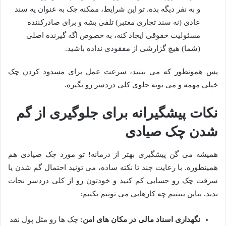
و به نفر دیگه بده. تو این شرایط، ممکنه چک به عنوان یه سند
عادی (نه سند تجاری معتبر) تلقی بشه و برای صادرکننده
مسئولیت حقوقی ایجاد کنه، به خصوص اگه گیرنده اصلی
(شما) هیچ گزارشی از مفقودی نداده باشید.
پس همونطور که می بینید، سرعت عمل برای مسدود کردن چک
خیلی مهمه و می تونه جلوی کلی دردسر رو بگیره.
نکات پیشگیرانه برای جلوگیری از گم
شدن چک صیادی
همیشه می گن پیشگیری بهتر از درمانه! تو مورد چک صیادی هم
همینطوره. با رعایت چند تا نکته ساده، می تونید احتمال گم شدن یا
سرقت چک رو حسابی کم کنید و خودتون رو از کلی دردسر نجات
بدید. بیاین ببینیم چه کارهایی می تونیم بکنیم:
نگهداری اسناد مالی در مکان های امن:
چک ها رو مثل پول نقد