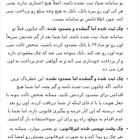
تو سامانه صیاد ثبت نشده باشه، اصلاً هیچ اعتباری نداره. یعنی
هر کی اون رو ببره بانک، بانک به هیچ وجه مبلغ رو پرداخت نمی
کنه، چون اطلاعاتش تو سامانه نیست.
چک ثبت شده اما گمشده و مسدود شده:
اگه چکتون قبلاً تو
سامانه صیاد ثبت شده باشه، اما شما بعد از گم شدنش سریعاً
اون رو تو ساد۲۴ یا بانک مسدود کرده باشید، شخص ثالث نمی
تونه اون رو نقد کنه. بانک متوجه می شه که چک مفقودی داره
و از پرداخت خودداری می کنه و یه گواهی عدم پرداخت به اون
فرد می ده.
چک ثبت شده و گمشده اما مسدود نشده:
این خطرناک ترین
حالته. اگه چکتون ثبت شده باشه و گم بشه، اما شما هیچ
اقدامی برای مسدود کردنش نکنید، ممکنه شخص ثالث بتونه با
جعل هویت یا با ادعای اینکه از شما دریافت کرده، اون رو نقد
کنه. درسته که این کار جرمه و پیگیری قانونی داره، اما شما با
عدم اقدام به موقع، راه رو برای این سوءاستفاده باز گذاشتید.
چک پشت نویسی شده غیرقانونی:
تو بعضی موارد، ممکنه یه
نفر چک رو پیدا کنه و به صورت غیرقانونی پشتش رو امضا کنه