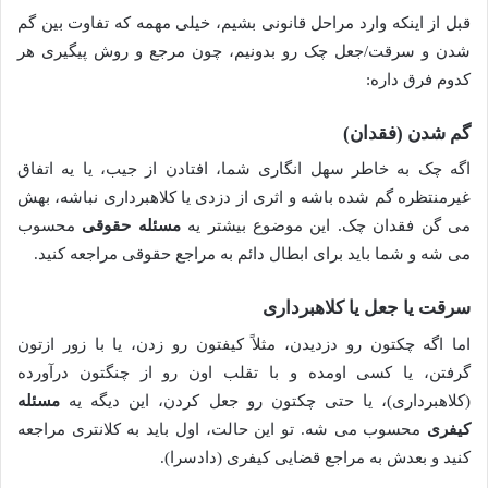
قبل از اینکه وارد مراحل قانونی بشیم، خیلی مهمه که تفاوت بین گم
شدن و سرقت/جعل چک رو بدونیم، چون مرجع و روش پیگیری هر
کدوم فرق داره:
گم شدن (فقدان)
اگه چک به خاطر سهل انگاری شما، افتادن از جیب، یا یه اتفاق
غیرمنتظره گم شده باشه و اثری از دزدی یا کلاهبرداری نباشه، بهش
می گن فقدان چک. این موضوع بیشتر یه
مسئله حقوقی
محسوب
می شه و شما باید برای ابطال دائم به مراجع حقوقی مراجعه کنید.
سرقت یا جعل یا کلاهبرداری
اما اگه چکتون رو دزدیدن، مثلاً کیفتون رو زدن، یا با زور ازتون
گرفتن، یا کسی اومده و با تقلب اون رو از چنگتون درآورده
(کلاهبرداری)، یا حتی چکتون رو جعل کردن، این دیگه یه
مسئله
کیفری
محسوب می شه. تو این حالت، اول باید به کلانتری مراجعه
کنید و بعدش به مراجع قضایی کیفری (دادسرا).