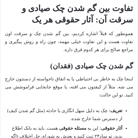
تفاوت بین گم شدن چک صیادی و
سرقت آن: آثار حقوقی هر یک
همونطور که قبلاً اشاره کردیم، بین گم شدن چک و سرقت اون
تفاوت هست و این تفاوت خیلی مهمه، چون راه و روش پیگیری و
مراجع صالح برای هر کدوم فرق داره.
گم شدن چک صیادی (فقدان)
اینجا چک به خاطر بی احتیاطی یا یه اتفاق ناخواسته از دستتون خارج
می شه. مثلاً از کیفتون می افته، یا موقع جابجایی فراموشش می
کنید. تو این حالت:
تعریف:
چک به دلیل سهل انگاری یا حادثه (مثل گم شدن کیف)
از دسترس شما خارج شده.
آثار حقوقی:
این یه
مسئله حقوقی
هست. باید به بانک اطلاع
بدید، تو ساد۲۴ ثبت کنید و بعدش به شورای حل اختلاف (اگه