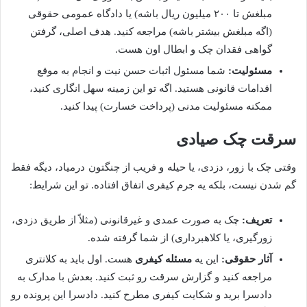
مبلغش تا ۲۰۰ میلیون ریال باشه) یا دادگاه عمومی حقوقی
(اگه مبلغش بیشتر باشه) مراجعه کنید. هدف اصلی، گرفتن
گواهی فقدان چک و ابطال اون هست.
مسئولیت:
شما مسئول اثبات حسن نیت و انجام به موقع
اقدامات قانونی هستید. اگه تو این زمینه سهل انگاری کنید،
ممکنه مسئولیت مدنی (پرداخت خسارت) پیدا کنید.
سرقت چک صیادی
وقتی چک با زور، دزدی، یا حیله و فریب از چنگتون درمیاد، دیگه فقط
گم شدن نیست، بلکه یه جرم کیفری اتفاق افتاده. تو این شرایط:
تعریف:
چک به صورت عمدی و غیرقانونی (مثلاً از طریق دزدی،
زورگیری، یا کلاهبرداری) از شما گرفته شده.
آثار حقوقی:
این یه
مسئله کیفری
هست. اول باید به کلانتری
مراجعه کنید و گزارش سرقت رو ثبت کنید. بعدش با مدارک به
دادسرا برید و شکایت کیفری مطرح کنید. دادسرا این پرونده رو