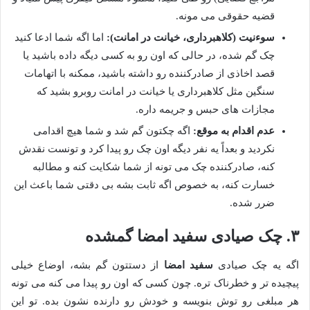
قضیه حقوقی می مونه.
سوءنیت (کلاهبرداری، خیانت در امانت):
اما اگه شما ادعا کنید
چک گم شده، در حالی که اون رو به کسی دیگه داده باشید یا
قصد اخاذی از صادرکننده رو داشته باشید، ممکنه با اتهامات
سنگین مثل کلاهبرداری یا خیانت در امانت روبرو بشید که
مجازات های حبس و جریمه داره.
عدم اقدام به موقع:
اگه چکتون گم شد و شما هیچ اقدامی
نکردید و بعداً یه نفر دیگه اون چک رو پیدا کرد و تونست نقدش
کنه، صادرکننده چک می تونه از شما شکایت کنه و مطالبه
خسارت کنه، به خصوص اگه ثابت بشه بی دقتی شما باعث این
ضرر شده.
۳. چک صیادی سفید امضا گمشده
اگه یه چک صیادی
سفید امضا
از دستتون گم بشه، اوضاع خیلی
پیچیده تر و خطرناک تره. چون کسی که اون رو پیدا می کنه می تونه
هر مبلغی رو توش بنویسه و خودش رو دارنده نشون بده. تو این