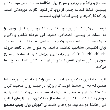
صحیح و
یادگیری پینیین سریع برای مکالمه
محسوب می‌شود. بدون
پینیین، تلفظ کلمات چینی از روی کاراکترها تقریباً غیرممکن است،
چرا که کاراکترهای چینی اساساً آوایی نیستند.
توصیه می‌شود که در روزهای ابتدایی یادگیری، زمان قابل توجهی را
به تسلط بر پینیین اختصاص دهید. این مرحله شامل یادگیری
حروف صدادار، صامت‌ها، و ترکیب‌های خاصی است که ممکن است در
زبان انگلیسی مشابهی نداشته باشند. به عنوان مثال، تلفظ حروف
‘q’, ‘x’, ‘j’, ‘zh’, ‘ch’, ‘sh’ نیاز به تمرین ویژه‌ای دارد. استفاده از منابع
صوتی و تکرار مداوم، نقش کلیدی در نهادینه شدن تلفظ صحیح ایفا
می‌کند.
اگرچه یادگیری پینیین در ابتدا چالش‌برانگیز به نظر می‌رسد، اما
همین که به آن مسلط شوید، گام بزرگی در جهت روان صحبت کردن
برداشته‌اید. این سیستم، نه تنها به شما کمک می‌کند کلمات را به
درستی تلفظ کنید، بلکه در استفاده از دیکشنری‌ها و ابزارهای آنلاین
نیز راهگشا خواهد بود. دوره‌های مقدماتی
آموزش زبان چینی مجتمع