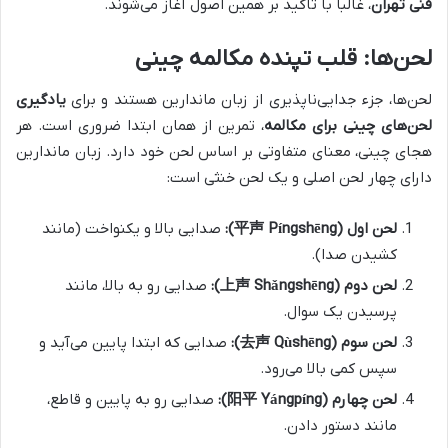
فنی تهران
، غالباً با تاکید بر همین اصول آغاز می‌شوند.
لحن‌ها: قلب تپنده مکالمه چینی
لحن‌ها، جزء جدایی‌ناپذیری از زبان ماندارین هستند و برای
یادگیری
لحن‌های چینی برای مکالمه
، تمرین از همان ابتدا ضروری است. هر
هجای چینی، معنای متفاوتی بر اساس لحن خود دارد. زبان ماندارین
دارای چهار لحن اصلی و یک لحن خنثی است:
لحن اول (平声 Píngshēng):
صدایی بالا و یکنواخت (مانند
کشیدن صدا).
لحن دوم (上声 Shǎngshēng):
صدایی رو به بالا، مانند
پرسیدن یک سوال.
لحن سوم (去声 Qùshēng):
صدایی که ابتدا پایین می‌آید و
سپس کمی بالا می‌رود.
لحن چهارم (阳平 Yángpíng):
صدایی رو به پایین و قاطع،
مانند دستور دادن.