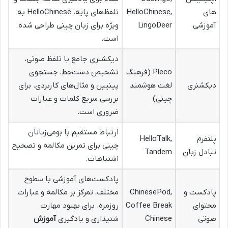
های
HelloChinese,
تلفظ‌های پایه. HelloChinese به
آموزشی
LingoDeer
ویژه برای زبان چینی طراحی شده
است.
دیکشنری جامع با تلفظ صوتی،
Pleco (فرهنگ
تشخیص دست‌خط، جستجوی
دیکشنری
لغت هوشمند
پینیین و مثال‌های کاربردی. برای
چینی)
بررسی سریع کلمات و عبارات
ضروری است.
ارتباط مستقیم با بومی‌زبانان
پلتفرم
HelloTalk,
چینی برای تمرین مکالمه و تصحیح
تبادل زبان
Tandem
اشتباهات.
پادکست‌های آموزشی با سطوح
پادکست و
ChinesePod,
مختلف، تمرکز بر مکالمه و عبارات
محتوای
Coffee Break
روزمره. برای بهبود مهارت
صوتی
Chinese
شنیداری و یادگیری
آموزش