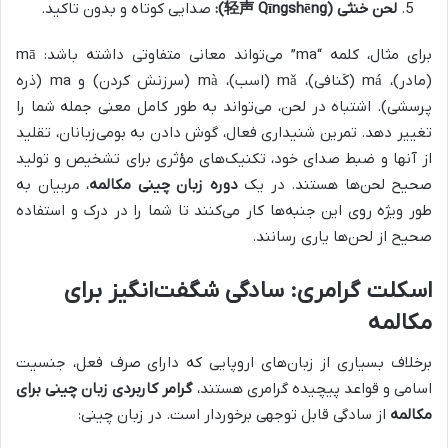
لحن خنثی (轻声 Qīngshēng):
صدایی کوتاه و بدون تاکید.
برای مثال، کلمه “ma” می‌تواند معانی متفاوتی داشته باشد: mā
(مادر)، má (کَنافی)، mǎ (اسب)، mà (سرزنش کردن) و ma (ذره
پرسشی). اشتباه در لحن، می‌تواند به طور کامل معنی جمله شما را
تغییر دهد. تمرین شنیداری فعال، گوش دادن به بومی‌زبانان، تقلید
از آنها و ضبط صدای خود، تکنیک‌های مؤثری برای تشخیص و تولید
صحیح لحن‌ها هستند. در یک
دوره زبان چینی مکالمه
، مربیان به
طور ویژه روی این جنبه‌ها کار می‌کنند تا شما را در درک و استفاده
صحیح از لحن‌ها یاری رسانند.
اسکلت گرامری: سادگی شگفت‌انگیز برای
مکالمه
برخلاف بسیاری از زبان‌های اروپایی که دارای صرف فعل، جنسیت
اسامی و قواعد پیچیده گرامری هستند،
گرامر کاربردی زبان چینی برای
مکالمه
از سادگی قابل توجهی برخوردار است. در زبان چینی: