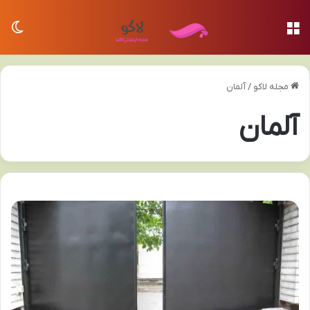
منو
تغی
مجله لاکو
/
آلمان
آلمان