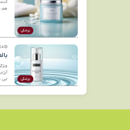
کنند
هم ح
پزشکی
04
بال
ویژگ
آرژن
این 
پزشکی