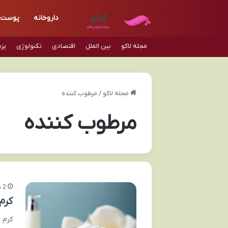
داروخانه
پوست
مجله لاکو
بین الملل
اقتصادی
تکنولوژی
پز
مجله لاکو
/
مرطوب کننده
مرطوب کننده
2 هفته پیش
کرم
کرم 