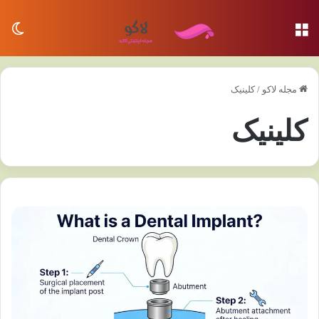
منو
تغی
مجله لاکو
/
کلینیک
کلینیک