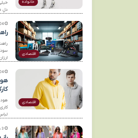
خانواده
خیلی
دلِ د
04
راه
راهنم
سودآو
اقتصادی
ارزان
04
هود
کار
هودی
اقتصادی
کاری
لباس
3 هفته پیش
راز