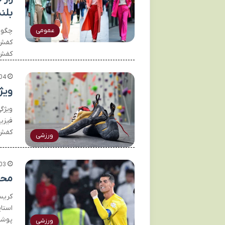
بلن
چگون
عمومی
کفش 
کفش‌
04
ویژ
ویژگ
فیزی
کفش 
ورزشی
03
محب
کریس
استا
پوشا
ورزشی