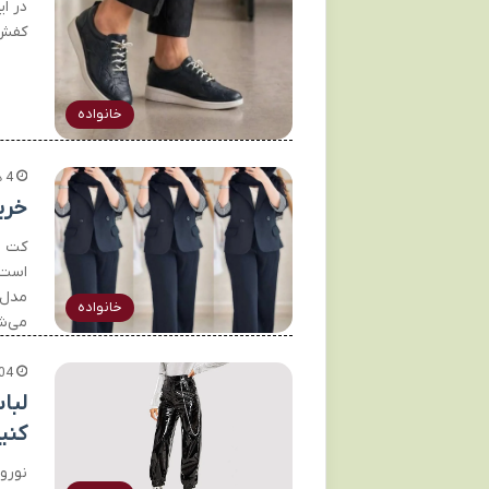
در ا
کفش 
خانواده
4 هفته پیش
خرید
کت ز
مدل‌
خانواده
می‌ش
04
لبا
کنی
نوروز