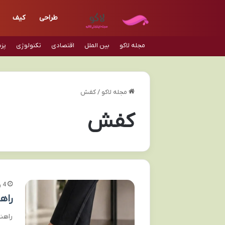
طراحی
کیف
مجله لاکو
بین الملل
اقتصادی
تکنولوژی
پز
مجله لاکو
/
کفش
کفش
4 روز پیش
راه
راهن