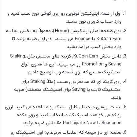
اول از همه، اپلیکیشن کوکوین رو روی گوشی تون نصب کنید و
وارد حساب کاربری تون بشید.
توی صفحه اصلی اپلیکیشن (Home)، معمولاً یه بخشی به اسم
KuCoin Earn یا Finance می بینید. روی اون ضربه بزنید تا
وارد بخش کسب درآمد بشید.
داخل بخش KuCoin Earn، گزینه های مختلفی مثل Staking،
Saving و Promotion رو می بینید. این ها همون انواع
استیکینگ هستن که توی نسخه وب توضیح دادیم.
روی گزینه ای که مد نظرتون هست (مثلاً Staking برای
استیکینگ ثابت یا Saving برای استیکینگ منعطف) ضربه
بزنید.
لیست ارزهای دیجیتال قابل استیک رو مشاهده می کنید. ارزی
رو که می خواهید استیک کنید، انتخاب کنید و روی دکمه
Subscribe یا Participate Now مقابلش ضربه بزنید.
صفحه ای باز میشه که اطلاعات مربوط به اون استیکینگ رو