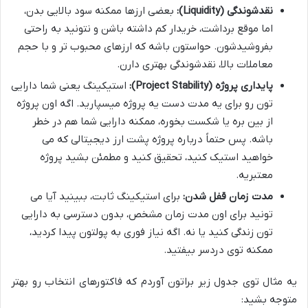
نقدشوندگی (Liquidity):
بعضی ارزها ممکنه سود بالایی بدن،
اما موقع برداشت، خریدار کم داشته باشن و نتونید به راحتی
بفروشیدشون. حواستون باشه که ارزهای محبوب تر و با حجم
معاملات بالا، نقدشوندگی بهتری دارن.
پایداری پروژه (Project Stability):
استیکینگ یعنی شما دارایی
تون رو برای یه مدت دست یه پروژه میسپارید. اگه اون پروژه
از بین بره یا شکست بخوره، ممکنه دارایی شما هم در خطر
باشه. پس حتماً درباره پروژه پشت ارز دیجیتالی که می
خواهید استیک کنید، تحقیق کنید و مطمئن بشید پروژه
معتبریه.
مدت زمان قفل شدن:
برای استیکینگ ثابت، ببینید آیا می
تونید برای اون مدت زمان مشخص، بدون دسترسی به دارایی
تون زندگی کنید یا نه. اگه نیاز فوری به پولتون پیدا کردید،
ممکنه توی دردسر بیفتید.
یه مثال توی جدول زیر براتون آوردم که فاکتورهای انتخاب رو بهتر
متوجه بشید: