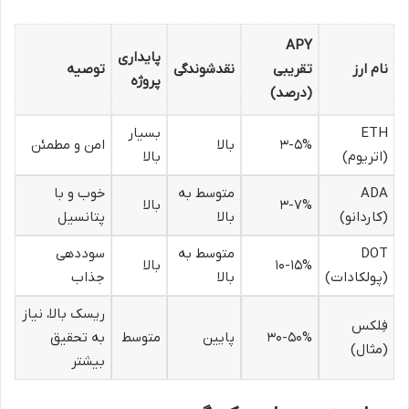
APY
پایداری
نام ارز
تقریبی
نقدشوندگی
توصیه
پروژه
(درصد)
ETH
بسیار
۳-۵%
بالا
امن و مطمئن
(اتریوم)
بالا
ADA
متوسط به
خوب و با
۳-۷%
بالا
(کاردانو)
بالا
پتانسیل
DOT
متوسط به
سوددهی
۱۰-۱۵%
بالا
(پولکادات)
بالا
جذاب
ریسک بالا، نیاز
فِلکس
۳۰-۵۰%
پایین
متوسط
به تحقیق
(مثال)
بیشتر