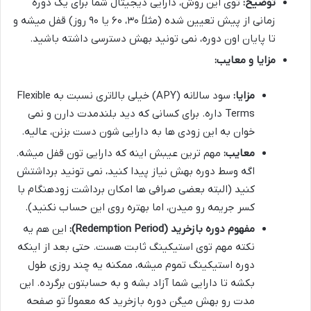
توضیح:
توی این روش، دارایی دیجیتال شما برای یک دوره
زمانی از پیش تعیین شده (مثلاً ۳۰، ۶۰ یا ۹۰ روز) قفل میشه و
تا پایان اون دوره، نمی تونید بهش دسترسی داشته باشید.
مزایا و معایب:
مزایا:
سود سالانه (APY) خیلی بالاتری نسبت به Flexible
Terms داره. برای کسانی که دید بلندمدت دارن و نمی
خوان به این زودی ها به دارایی شون دست بزنن، عالیه.
معایب:
مهم ترین عیبش اینه که دارایی تون قفل میشه.
اگه وسط دوره بهش نیاز پیدا کنید، نمی تونید برداشتش
کنید (البته بعضی صرافی ها امکان برداشت زودهنگام با
کسر جریمه رو میدن، اما بهتره روی این حساب نکنید).
مفهوم دوره بازخرید (Redemption Period):
این هم یه
نکته مهم توی استیکینگ ثابت هست. حتی بعد از اینکه
دوره استیکینگ تموم میشه، ممکنه یه چند روزی طول
بکشه تا دارایی شما آزاد بشه و به حسابتون برگرده. این
مدت رو بهش میگن دوره بازخرید که معمولاً تو صفحه