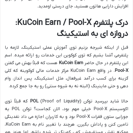
افزایش دارایی هاتون هستید، جای درستی اومدید.
درک پلتفرم KuCoin Earn / Pool-X:
دروازه ای به استیکینگ
قبل از اینکه شیرجه بزنیم توی آموزش عملی استیکینگ، لازمه با
پلتفرمی آشنا بشیم که توی کوکوین این خدمات رو ارائه میده. اسم
این پلتفرم در حال حاضر
KuCoin Earn
هست که قبلاً بهش می گفتن
Pool-X
. در واقع KuCoin Earn مرکز خدمات مالی کوکوینه که کلی
گزینه برای کسب درآمد غیرفعال، مثل استیکینگ، پس انداز، وام
دهی و حتی ماینینگ (البته نه به شیوه سنتی) رو یه جا جمع کرده.
حالا شاید بپرسید توکن
POL
(Proof of Liquidity) که قبلاً توی
اکوسیستم Pool-X خیلی مهم بود، الان کجاست؟ توکن POL یه
جورایی ستون فقرات Pool-X بود و به کاربران اجازه می داد نقدینگی
تامین کنن و پاداش بگیرن. هرچند با تغییر نام به KuCoin Earn،
ممکنه نقش مستقیمش کمی کمرنگ تر شده باشه، اما هنوز هم