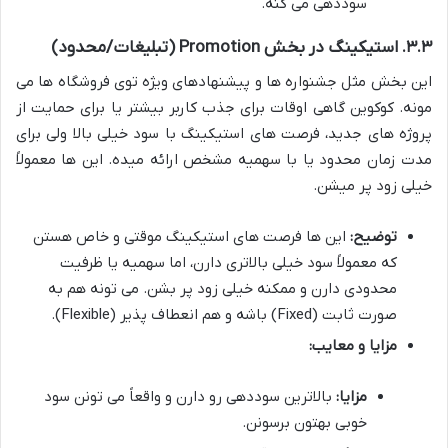
سوددهی می کنه.
۳.۳. استیکینگ در بخش Promotion (تبلیغات/محدود)
این بخش مثل جشنواره ها و پیشنهادهای ویژه توی فروشگاه ها می
مونه. کوکوین گاهی اوقات برای جذب کاربر بیشتر یا برای حمایت از
پروژه های جدید، فرصت های استیکینگ با سود خیلی بالا ولی برای
مدت زمان محدود یا با سهمیه مشخص ارائه میده. این ها معمولاً
خیلی زود پر میشن.
توضیح:
این ها فرصت های استیکینگ موقتی و خاص هستن
که معمولاً سود خیلی بالاتری دارن، اما سهمیه یا ظرفیت
محدودی دارن و ممکنه خیلی زود پر بشن. می تونه هم به
صورت ثابت (Fixed) باشه و هم انعطاف پذیر (Flexible).
مزایا و معایب:
مزایا:
بالاترین سوددهی رو دارن و واقعاً می تونن سود
خوبی بهتون برسونن.