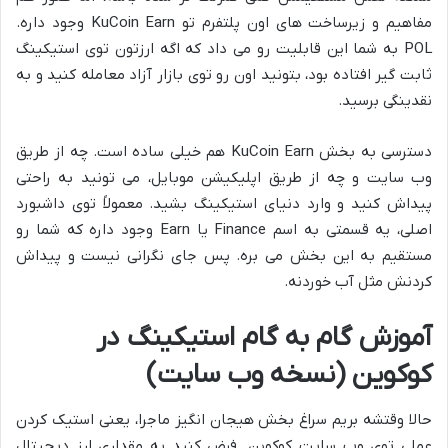
مفاهیم و زیرساخت های اون پلتفرم تو KuCoin Earn وجود داره.
POL به شما این قابلیت رو می داد که اگه ارزتون توی استیکینگ
ثابت گیر افتاده بود، بتونید اون رو توی بازار آزاد معامله کنید و به
نقدینگی برسید.
دسترسی به بخش KuCoin Earn هم خیلی ساده است. چه از طریق
وب سایت و چه از طریق اپلیکیشن موبایل، می تونید به راحتی
پیداش کنید و وارد دنیای استیکینگ بشید. معمولاً توی داشبورد
اصلی، یه قسمتی به اسم Finance یا Earn وجود داره که شما رو
مستقیم به این بخش می بره. پس جای نگرانی نیست و پیداش
کردنش مثل آب خوردنه.
آموزش گام به گام استیکینگ در
کوکوین (نسخه وب سایت)
حالا وقتشه بریم سراغ بخش هیجان انگیز ماجرا، یعنی استیک کردن
عملی توی وب سایت کوکوین. فرض کنید یه مقداری ارز دیجیتال