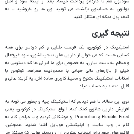
سودتون هم با کاردانو پرداخت میشه. بعد از اینکه سود و اصل
پولتون به حسابتون برگشت، می تونید اون ها رو بفروشید یا به
کیف پول دیگه ای منتقل کنید.
نتیجه گیری
استیکینگ در کوکوین، یک فرصت طلایی و کم دردسر برای همه
کسایی هست که می خوان از دارایی های دیجیتالشون، سود غیرفعال
و منظم به دست بیارن. به خصوص برای ما ایرانی ها که دسترسی به
خیلی از بازارهای مالی جهانی با محدودیت همراهه، کوکوین با
امکانات استیکینگ متنوع و محیط کاربری ساده اش، یه گزینه عالی و
قابل اعتماد به حساب میاد.
توی این مقاله، با هم دیدیم که استیکینگ چیه و چطور می تونه به
افزایش دارایی هاتون کمک کنه. انواع استیکینگ در کوکوین، یعنی
Flexible، Fixed و Promotion رو موشکافی کردیم و با مراحل گام به
گام در وب سایت و اپلیکیشن موبایل آشنا شدیم. همچنین،
فاکتورهای مهم برای انتخاب بهترین ارز و ریسک هایی که ممکنه سر