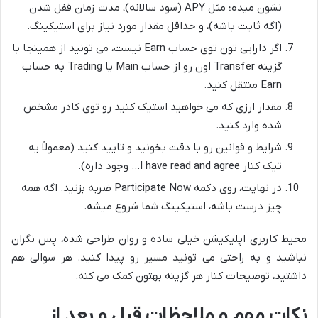
نشون میده؛ مثل APY (سود سالانه)، مدت زمان قفل شدن
(اگه ثابت باشه)، و حداقل مقدار مورد نیاز برای استیکینگ.
اگر دارایی تون توی حساب Earn نیست، می تونید از همینجا با
گزینه Transfer اون رو از حساب Main یا Trading به حساب
Earn منتقل کنید.
مقدار ارزی که می خواهید استیک کنید رو توی کادر مشخص
شده وارد کنید.
شرایط و قوانین رو با دقت بخونید و تایید کنید (معمولاً یه
تیک کنار I have read and agree… وجود داره).
در نهایت، روی دکمه Participate Now ضربه بزنید. اگه همه
چیز درست باشه، استیکینگ شما شروع میشه.
محیط کاربری اپلیکیشن خیلی ساده و روان طراحی شده، پس نگران
نباشید و به راحتی می تونید مسیر رو پیدا کنید. هر سوالی هم
داشتید، توضیحات کنار هر گزینه بهتون کمک می کنه.
نکات مهم و ملاحظات قبل و بعد از