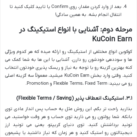
بعد از وارد کردن مقدار، روی Confirm یا تایید کلیک کنید تا
انتقال انجام بشه. به همین سادگی!
مرحله دوم: آشنایی با انواع استیکینگ در
KuCoin Earn
کوکوین انواع مختلفی از استیکینگ رو ارائه میده که هر کدوم ویژگی
ها و سوددهی خودشون رو دارن. آشنایی با این ها به شما کمک می
کنه بهترین گزینه رو با توجه به نیاز و ریسک پذیری خودتون انتخاب
کنید. وقتی وارد بخش KuCoin Earn میشید، معمولاً سه گزینه اصلی
رو می بینید: Flexible Terms، Fixed Term و Promotion.
۳.۱. استیکینگ انعطاف پذیر (Flexible Terms / Saving)
بذارید راحت تر بگم، این روش مثل یه حساب پس انداز عادی توی
بانکه. شما پولتون رو می ذارید توی حساب و هر وقت خواستید، می
تونید برداشتش کنید. توی دنیای کریپتو، یعنی می تونید ارز
دیجیتالتون رو استیک کنید و هر زمان که نیاز داشتید یا پشیمون