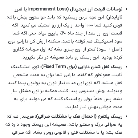
نوسانات قیمت ارز دیجیتال (Impermanent Loss یا ضرر
ناپایدار):
این مهم ترین ریسکیه که باید حواستون بهش باشه.
فرض کنید شما ۱۰۰۰ واحد از یک ارز رو استیک می کنید. اگه
قیمت اون ارز بعد از چند ماه ۲۰٪ پایین بیاد، حتی اگه شما
سود استیکینگ هم گرفته باشید، ممکنه ارزش کل دارایی تون
(اصل + سود) کمتر از اون چیزی بشه که اول سرمایه گذاری
کرده بودید. این ریسک رو باید همیشه در نظر بگیرید.
ریسک قفل شدن دارایی (برای Fixed Term):
توی استیکینگ
ثابت، همونطور که گفتم، دارایی شما برای یه مدت مشخص
قفل میشه. اگه توی اون مدت نیاز فوری به پولتون پیدا کنید
و نتونید بهش دسترسی پیدا کنید، ممکنه براتون مشکل ساز
بشه. پس حتماً پولی رو استیک کنید که می دونید برای یه
مدت طولانی بهش نیاز ندارید.
ریسک پلتفرم (احتمال هک یا مشکلات صرافی):
هرچقدر هم که
یه صرافی بزرگ و معتبر باشه، همیشه این ریسک وجود داره که
هک بشه یا با مشکلات فنی و قانونی روبرو بشه. اگه صرافی