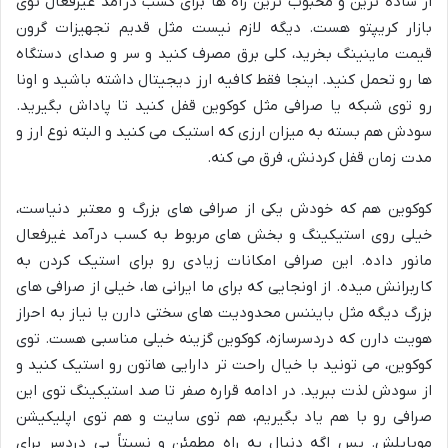
از ساده ترین و محبوب ترین راه ها برای کسب درآمد غیرفعال توی
بازار کریپتو هست. دیگه لازم نیست مثل قدیم تجهیزات گرون
قیمت ماینینگ بخرید، کلی برق مصرف کنید و سر و صدای دستگاه
ها رو تحمل کنید. اینجا فقط کافیه ارز دیجیتال داشته باشید و اونا
رو توی شبکه یا صرافی مثل کوکوین قفل کنید تا پاداش بگیرید.
سودش هم بسته به میزان ارزی که استیک می کنید و البته نوع ارز و
مدت زمان قفل کردنش، فرق می کنه.
کوکوین هم که خودش یکی از صرافی های بزرگ و معتبر دنیاست،
خیلی روی استیکینگ و بخش های مربوط به کسب درآمد غیرفعال
مانور داده. این صرافی امکانات زیادی رو برای استیک کردن به
کاربرانش میده. از اونجایی که برای ما ایرانی ها، خیلی از صرافی های
بزرگ دیگه مثل بایننس محدودیت های سختی دارن یا نیاز به احراز
هویت دارن که دردسرسازه، کوکوین گزینه خیلی مناسبی هست. توی
کوکوین، می تونید با خیال راحت تر دارایی هاتون رو استیک کنید و
از سودش لذت ببرید. در ادامه قراره صفر تا صد استیکینگ توی این
صرافی رو با هم یاد بگیریم، هم توی سایت و هم توی اپلیکیشن
موبایلش. پس اگه دنبال یه راه مطمئن و نسبتاً بی دردسر برای