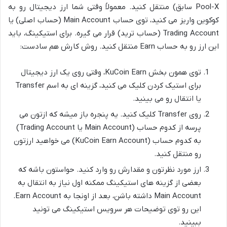
Pool-X سابق) منتقل کنید. معمولاً وقتی شما ارز دیجیتال رو به
کوکوین واریز می کنید، توی حساب Main Account (حساب اصلی) یا
Trading Account (حساب ترید) قرار می گیره. برای استیکینگ، باید
این ارز رو به حساب Earn منتقل کنید. روش کارش هم سادست:
توی همون بخش KuCoin Earn، وقتی روی یک ارز دیجیتال
برای استیک کردن کلیک می کنید، گزینه ای به اسم Transfer
یا انتقال رو می بینید.
روی Transfer کلیک کنید. یه پنجره باز میشه که ازتون می
پرسه از کدوم حساب (Main Account یا Trading Account)
به کدوم حساب (KuCoin Earn Account) می خواهید ارزتون
رو منتقل کنید.
ارز مورد نظرتون و مقدارش رو وارد کنید. حواستون باشه که
بعضی از گزینه های استیکینگ ممکنه اول نیاز به انتقال به
Main Account داشته باشن، بعد از اونجا به Earn Account.
این رو توی توضیحات هر سرویس استیکینگ می تونید
ببینید.