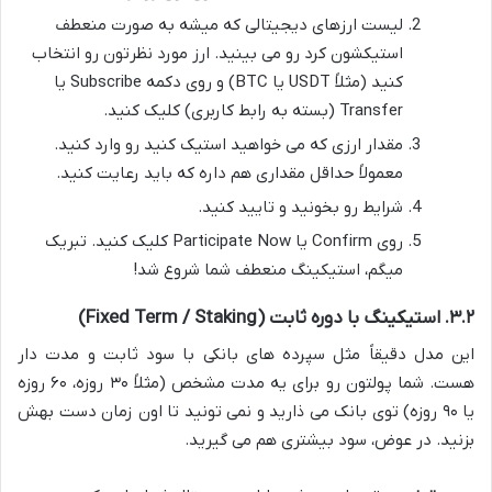
لیست ارزهای دیجیتالی که میشه به صورت منعطف
استیکشون کرد رو می بینید. ارز مورد نظرتون رو انتخاب
کنید (مثلاً USDT یا BTC) و روی دکمه Subscribe یا
Transfer (بسته به رابط کاربری) کلیک کنید.
مقدار ارزی که می خواهید استیک کنید رو وارد کنید.
معمولاً حداقل مقداری هم داره که باید رعایت کنید.
شرایط رو بخونید و تایید کنید.
روی Confirm یا Participate Now کلیک کنید. تبریک
میگم، استیکینگ منعطف شما شروع شد!
۳.۲. استیکینگ با دوره ثابت (Fixed Term / Staking)
این مدل دقیقاً مثل سپرده های بانکی با سود ثابت و مدت دار
هست. شما پولتون رو برای یه مدت مشخص (مثلاً ۳۰ روزه، ۶۰ روزه
یا ۹۰ روزه) توی بانک می ذارید و نمی تونید تا اون زمان دست بهش
بزنید. در عوض، سود بیشتری هم می گیرید.