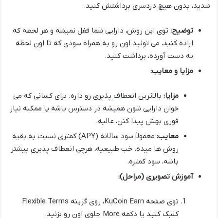
شدید، بدون هیچ دردسری برداشتش کنید.
توضیح:
توی این روش، دارایی شما قفل نمیشه و هر لحظه که
اراده کنید، می تونید اون رو به همراه سودی که تا اون لحظه
به دست آورده، برداشت کنید.
مزایا و معایب:
مزایا:
بالاترین انعطاف پذیری رو داره. برای کسانی که می
خوان دارایی شون همیشه در دسترس باشه یا ممکنه نیاز
فوری بهش پیدا کنن، عالیه.
معایب:
معمولاً سود سالانه (APY) کمتری نسبت به بقیه
روش ها میده. خب طبیعیه، هرچی انعطاف پذیری بیشتر
باشه، سود کمتره.
آموزش تصویری (مراحل):
توی صفحه KuCoin Earn، روی گزینه Flexible Terms
کلیک کنید یا دکمه More جلوی اون رو بزنید.