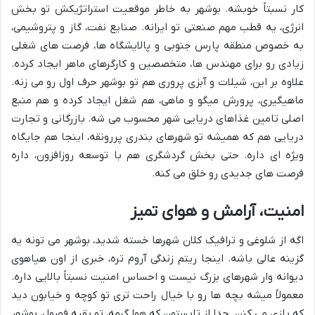
کار نسبتاً خوبشه. بوشهر به خاطر موقعیت استراتژیکش تو بخش
انرژی، یه قطب مهم صنعتی تو ایرانه. صنایع نفت، گاز و پتروشیمی،
به خصوص منطقه پارس جنوبی و پالایشگاه ها، فرصت های شغلی
زیادی رو برای مهندس ها، متخصصین و کارگرهای ماهر ایجاد کرده.
علاوه بر این، شیلات و آبزی پروری هم تو بوشهر حرف اول رو می زنه.
ماهیگیری، پرورش میگو و ماهی، هم شغل ایجاد کرده و هم منبع
اصلی تامین غذاهای دریایی شهر محسوب می شه. بازرگانی و تجارت
دریایی هم که همیشه تو شهرهای بندری پررونقه، اینجا هم جایگاه
ویژه ای داره. حتی بخش گردشگری هم با توسعه روزافزون، داره
فرصت های جدیدی رو خلق می کنه.
امنیت، آرامش و هوای تمیز
اگه از شلوغی و ترافیک کلان شهرها خسته شدید، بوشهر می تونه یه
گزینه عالی باشه. اینجا ریتم زندگی آروم تره، خبری از اون هیاهوی
دیوانه وار شهرهای بزرگ نیست و احساس امنیت نسبتاً بالایی داره.
معمولاً میشه بچه ها رو با خیال راحت تری تو کوچه و خیابون دید
که بازی می کنن. جدا از تابستون که هوا گرمه، تو بقیه فصول، بوشهر