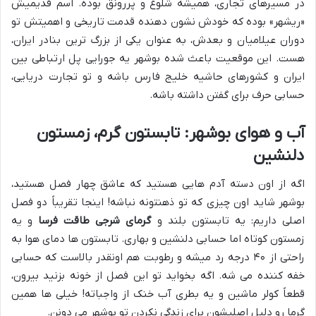
در مسیرهای تجاری، همیشه شلوغ و پررونق بوده. اسم قدیمیش
«ریشهر» بوده که خودش نشون دهنده قدمت تاریخی و اهمیتش تو
دوران عیلامیان و بعدش، به عنوان یکی از بزرگ ترین بنادر ایران،
هست. این موقعیت باعث شده بوشهر یه جورایی پل ارتباطی بین
ایران و کشورهای حاشیه خلیج فارس باشه و تو تجارت دریایی،
حسابی حرف برای گفتن داشته باشه.
آب و هوای بوشهر: تابستون گرم، زمستون
دلنشین
اگه از اون دسته آدم هایی هستید که عاشق چهار فصل هستید،
بوشهر شاید اون چیزی که تو ذهنتونه نباشه! اینجا تقریباً دو فصل
اصلی داریم: یه تابستون بلند و
گرمای شرجی طاقت فرسا
و یه
زمستون کوتاه اما حسابی دلنشین و بهاری. تابستون ها دمای هوا به
راحتی از ۴۰ درجه رد میشه و رطوبت هم اونقدر بالاست که حسابی
خفه کننده می شه. اگه بخواید تو این فصل از خونه بزنید بیرون،
قطعاً کولر ماشین و یه بطری آب خنک از واجباته! خیلی ها همین
گرما رو دلیل اصلیشون برای زندگی نکردن تو بوشهر می دونن.