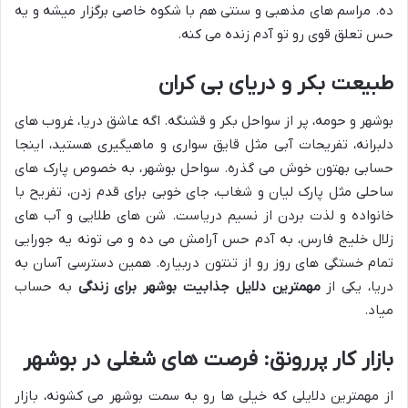
ده. مراسم های مذهبی و سنتی هم با شکوه خاصی برگزار میشه و یه
حس تعلق قوی رو تو آدم زنده می کنه.
طبیعت بکر و دریای بی کران
بوشهر و حومه، پر از سواحل بکر و قشنگه. اگه عاشق دریا، غروب های
دلبرانه، تفریحات آبی مثل قایق سواری و ماهیگیری هستید، اینجا
حسابی بهتون خوش می گذره. سواحل بوشهر، به خصوص پارک های
ساحلی مثل پارک لیان و شغاب، جای خوبی برای قدم زدن، تفریح با
خانواده و لذت بردن از نسیم دریاست. شن های طلایی و آب های
زلال خلیج فارس، به آدم حس آرامش می ده و می تونه یه جورایی
تمام خستگی های روز رو از تنتون دربیاره. همین دسترسی آسان به
دریا، یکی از
مهمترین دلایل جذابیت بوشهر برای زندگی
به حساب
میاد.
بازار کار پررونق: فرصت های شغلی در بوشهر
از مهمترین دلایلی که خیلی ها رو به سمت بوشهر می کشونه، بازار