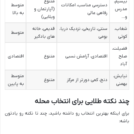
بیسیم،
متنوع
دسترسی مناسب، امکانات
متوسط
مدرس
(آپارتمان و
رفاهی عالی
به بالا
و…
ویلایی)
شغاب،
سنتی، تاریخی، نزدیک دریا،
قدیمی، خانه
متوسط
کوتی
بومی
های بادگیر
فضیلت،
صلح
اقتصادی، آرامش نسبی
متنوع
اقتصادی
آباد
نیایش،
متوسط
دنج، کمی دورتر از مرکز
متنوع
بهمنی
به پایین
چند نکته طلایی برای انتخاب محله
برای اینکه بهترین انتخاب رو داشته باشید، چند تا نکته رو یادتون
باشه: