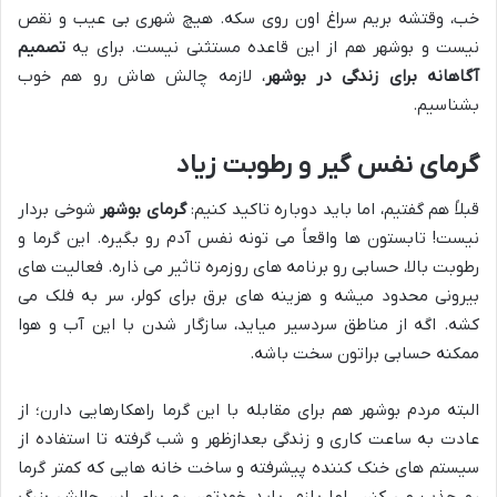
خب، وقتشه بریم سراغ اون روی سکه. هیچ شهری بی عیب و نقص
نیست و بوشهر هم از این قاعده مستثنی نیست. برای یه
تصمیم
آگاهانه برای زندگی در بوشهر
، لازمه چالش هاش رو هم خوب
بشناسیم.
گرمای نفس گیر و رطوبت زیاد
قبلاً هم گفتیم، اما باید دوباره تاکید کنیم:
گرمای بوشهر
شوخی بردار
نیست! تابستون ها واقعاً می تونه نفس آدم رو بگیره. این گرما و
رطوبت بالا، حسابی رو برنامه های روزمره تاثیر می ذاره. فعالیت های
بیرونی محدود میشه و هزینه های برق برای کولر، سر به فلک می
کشه. اگه از مناطق سردسیر میاید، سازگار شدن با این آب و هوا
ممکنه حسابی براتون سخت باشه.
البته مردم بوشهر هم برای مقابله با این گرما راهکارهایی دارن؛ از
عادت به ساعت کاری و زندگی بعدازظهر و شب گرفته تا استفاده از
سیستم های خنک کننده پیشرفته و ساخت خانه هایی که کمتر گرما