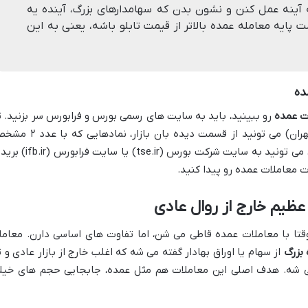
آینه عمل کنن و نشون بدن که سهامدارهای بزرگ، آینده یه
پایه معامله عمده بالاتر از قیمت تابلو باشه، یعنی به این
ده
ت عمده
رو ببینید، باید به سایت های رسمی بورس و فرابورس سر بزنید. ت
سایت TSETMC (مدیریت فناوری بورس تهران) می تونید از قسمت دیده بان بازار، نمادها
شدن رو بررسی کنید. برای اطلاعات دقیق تر، می تونید به سایت شرکت بورس (tse.ir) یا سایت
ات معاملات عمده رو پیدا کنید.
عظیم خارج از روال عادی
تا با معاملات عمده قاطی می شن، اما تفاوت های اساسی دارن. معامل
 بزرگ
از سهام یا اوراق بهادار گفته می شه که اغلب خارج از بازار عادی و ت
م می شه. هدف اصلی این معاملات هم مثل عمده، جابجایی حجم های خیل