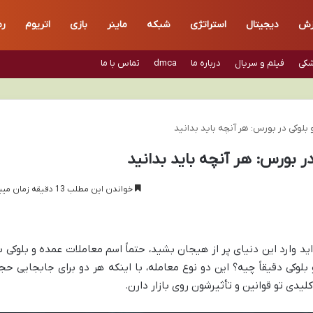
زش
دیجیتال
استراتژی
شبکه
ماینر
بازی
اتریوم
رم
شکی
فیلم و سریال
درباره ما
dmca
تماس با ما
بلوکی در بورس: هر آنچه باید بدانید
ر بورس: هر آنچه باید بدانید
خواندن این مطلب 13 دقیقه زمان میبرد
اید وارد این دنیای پر از هیجان بشید، حتماً اسم معاملات عمده و بلوکی ب
لوکی دقیقاً چیه؟ این دو نوع معامله، با اینکه هر دو برای جابجایی حج
یدی تو قوانین و تأثیرشون روی بازار دارن.