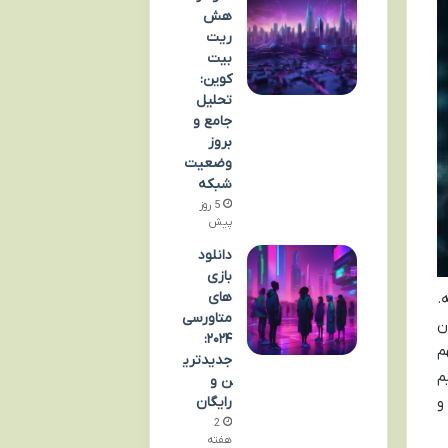
هش
ریت
بیت
کوین:
تحلیل
جامع و
بروز
وضعیت
شبکه
5 روز
پیش
دانلود
بازی
های
.
متاورسی
ن
۲۰۲۴:
م
جدیدتری
م
ن و
رایگان
و
2
هفته