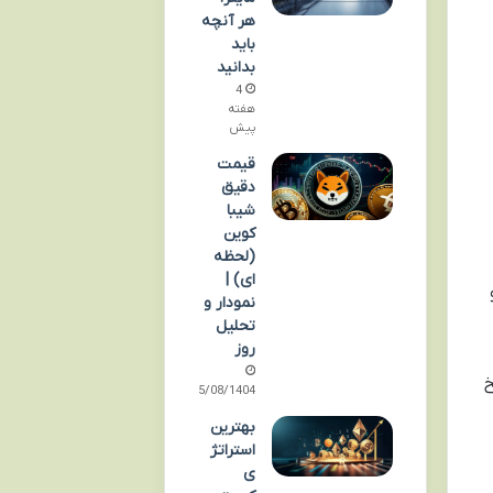
هر آنچه
باید
بدانید
4
هفته
پیش
قیمت
دقیق
شیبا
کوین
(لحظه
ای) |
نمودار و
تحلیل
روز
خ
15/08/1404
بهترین
استراتژ
ی