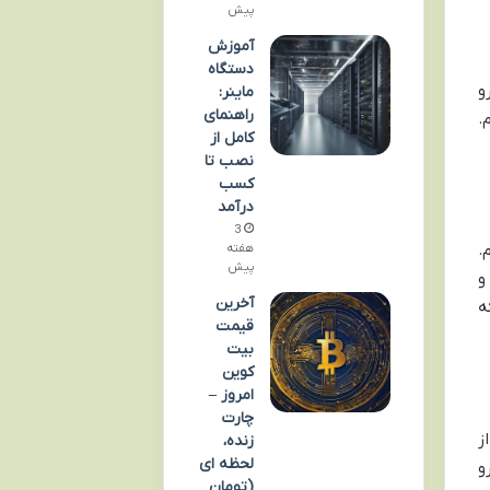
پیش
آموزش
دستگاه
و
ماینر:
راهنمای
.
کامل از
نصب تا
کسب
درآمد
3
.
هفته
پیش
و
آخرین
ه
قیمت
بیت
کوین
امروز –
چارت
ز
زنده،
لحظه ای
و
(تومان