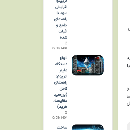
کریپتو:
افزایش
سود با
راهنمای
جامع و
ش
اثبات
شده
10/08/1404
انواع
ه
دستگاه
ا
ماینر
اتریوم:
راهنمای
و
کامل
(بررسی،
وبی
مقایسه،
ل
خرید)
10/08/1404
ساخت