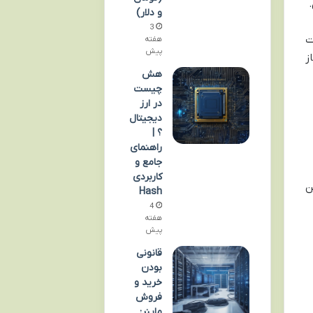
و دلار)
3
ت
هفته
پیش
ز
هش
چیست
در ارز
دیجیتال
؟ |
راهنمای
جامع و
کاربردی
ن
Hash
4
هفته
پیش
قانونی
بودن
خرید و
فروش
ماینر: