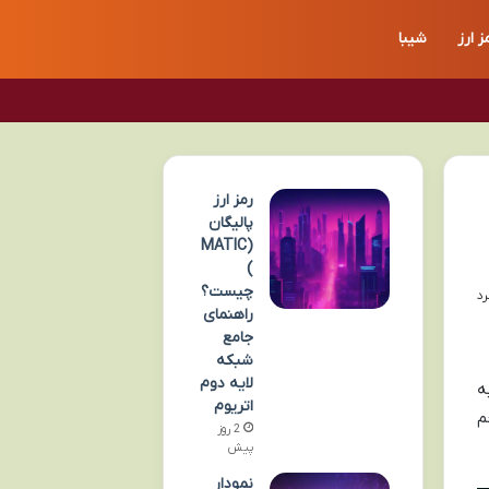
ز ارز
شیبا
رمز ارز
پالیگان
(MATIC
)
چیست؟
راهنمای
جامع
شبکه
لایه دوم
ه
اتریوم
م
2 روز
پیش
نمودار