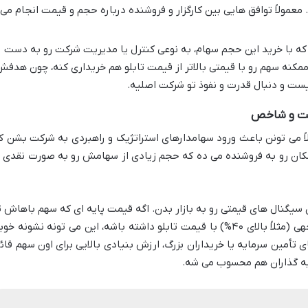
عمولاً توافق هایی بین کارگزار و فروشنده درباره حجم و قیمت انجام می
ه که با خرید این حجم سهام، به نوعی کنترل یا مدیریت شرکت رو به دست
مکنه سهم رو با قیمتی بالاتر از قیمت تابلو هم خریداری کنه، چون هدف
ت و دنبال قدرت و نفوذ تو شرکت اصلیه.
یمت و شاخص
اً می تونن باعث ورود سهامدارهای استراتژیک و راهبردی به شرکت بشن ک
کان رو به فروشنده می ده که حجم زیادی از سهامش رو به صورت نقدی ی
سیگنال های قیمتی رو به بازار بدن. اگه قیمت پایه ای که سهم باهاش ت
معامله عمده عرضه میشه، اختلاف قابل توجهی (مثلاً بالای ۴۰%) با قیمت تابلو داشته باشه، این می تونه نشونه خ
تأمین سرمایه یا خریداران بزرگ، ارزش بنیادی بالایی برای اون سهم قائ
یه گذاران هم محسوب می شه.