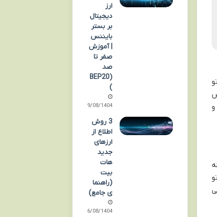
ارز
دیجیتال
بر بستر
بایننس
| آموزش
صفر تا
صد
(BEP20
و
)
یی که با عدد ۲ مشخص
 فرابورس (ifb.ir) برید و
09/08/1404
3 روش
اطلاع از
ارزهای
جدید
هات
ه
بیت
و
(راهنما
ی
ی جامع)
06/08/1404