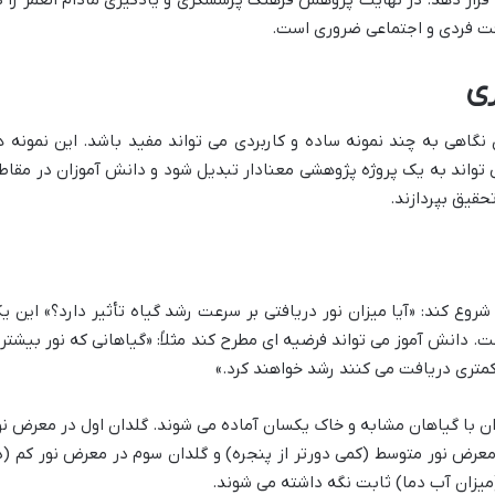
قرار دهد. در نهایت پژوهش فرهنگ پرسشگری و یادگیری مادام العمر را د
فت فردی و اجتماعی ضروری است.
ی
گاهی به چند نمونه ساده و کاربردی می تواند مفید باشد. این نمونه ه
تواند به یک پروژه پژوهشی معنادار تبدیل شود و دانش آموزان در مقاط
قیق بپردازند.
روع کند: «آیا میزان نور دریافتی بر سرعت رشد گیاه تأثیر دارد؟» این ی
دانش آموز می تواند فرضیه ای مطرح کند مثلاً: «گیاهانی که نور بیشتر
کمتری دریافت می کنند رشد خواهند کرد.»
ا گیاهان مشابه و خاک یکسان آماده می شوند. گلدان اول در معرض نو
 معرض نور متوسط (کمی دورتر از پنجره) و گلدان سوم در معرض نور کم (د
 (میزان آب دما) ثابت نگه داشته می شوند.