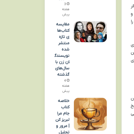
3
ر
هفته
و
پیش
ا
مقایسه
کتاب‌ها
ی تازه
منتشر
ی
شده
ن
نویسندگ
ی
ان زن با
سال‌های
گذشته
4
هفته
پیش
ن
خلاصه
خ
کتاب
جام مرا
ی
لبریز کن
| مرور و
تحلیل