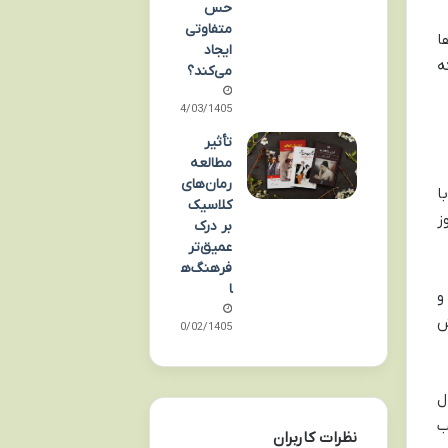
حس
متفاوتی
ا
ایجاد
ه
می‌کند؟
04/03/1405
تأثیر
مطالعه
رمان‌های
ا
کلاسیک
ز
بر درک
عمیق‌تر
فرهنگ‌ه
ا
و
ش
30/02/1405
ل
ب
نظرات کاربران