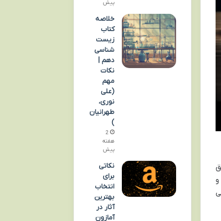
پیش
خلاصه
کتاب
زیست
شناسی
دهم |
نکات
مهم
(علی
نوری،
طهرانیان
)
2
هفته
پیش
نکاتی
ق
برای
و
انتخاب
ی
بهترین
آثار در
آمازون