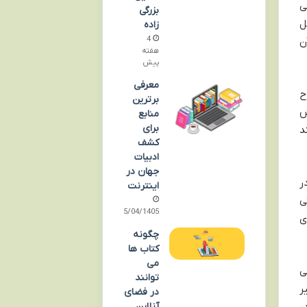
ی
بزرگی
ل
زاده
4
ن
هفته
پیش
معرفی
ح
برترین
ش
منابع
برای
د
کشف
ادبیات
جهان در
ر
اینترنت
ی
15/04/1405
ی
چگونه
کتاب ها
می
ی
توانند
ر
در فضای
آنلاین