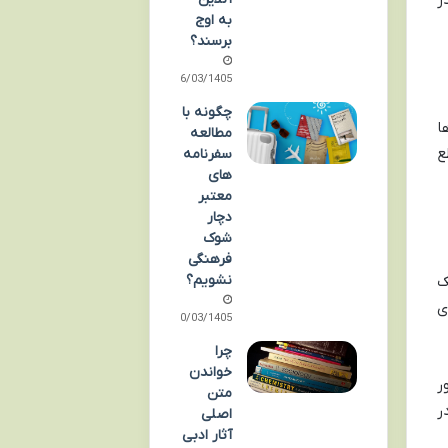
ر
به اوج
برسند؟
16/03/1405
چگونه با
ا
مطالعه
ع
سفرنامه‌
های
معتبر
دچار
شوک
فرهنگی
نشویم؟
ک
ی
10/03/1405
چرا
خواندن
ر
متن
ر
اصلی
آثار ادبی