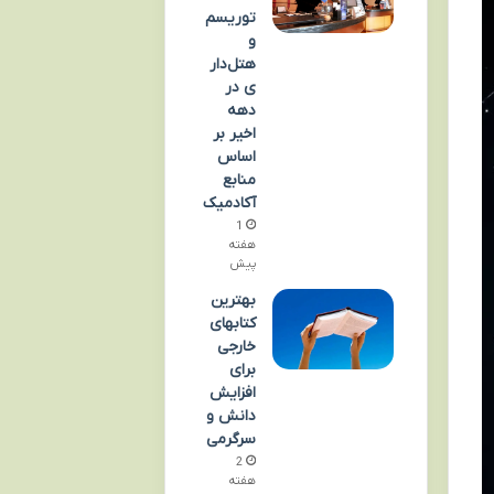
توریسم
و
هتل‌دار
ی در
دهه
اخیر بر
اساس
منابع
آکادمیک
1
هفته
پیش
بهترین
کتابهای
خارجی
برای
افزایش
دانش و
سرگرمی
2
هفته