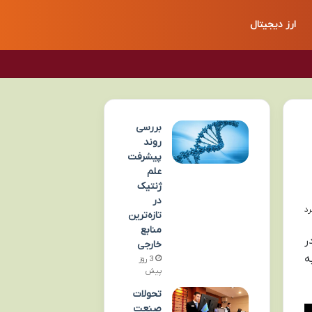
ارز دیجیتال
بررسی
روند
پیشرفت
علم
ژنتیک
در
تازه‌ترین
منابع
ر
خارجی
ه
3 روز
پیش
تحولات
صنعت