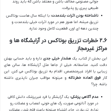
جوانی مصنوعی مخالف باشن و معتقد باشن که باید روند
طبیعی پیری رو پذیرفت.
ناشناخته بودن اثرات بلندمدت:
با اینکه سال هاست بوتاکس
تزریق میشه، اما هنوز هم در مورد اثرات خیلی بلندمدت و
چندین دهه ای اون، قطعیت کامل وجود نداره.
۲.۶ خطرات تزریق بوتاکس در آرایشگاه ها و
مراکز غیرمجاز
این بخش از کتاب، یک
هشدار خیلی جدی
داره و باید حسابی بهش
دقت کنید. متاسفانه، خیلی از جاها مثل آرایشگاه ها، سالن های
زیبایی یا افراد غیرمتخصص، اقدام به تزریق بوتاکس می کنن. این
کار
فوق العاده خطرناکه
و میتونه عواقب جبران ناپذیری داشته
باشه. چرا؟
عدم آگاهی پزشکی:
یک آرایشگر یا فرد غیرپزشک، دانش کافی
در مورد آناتومی صورت، رگ های خونی، اعصاب و عضلات رو
نداره. تزریق در جای اشتباه میتونه باعث فلج شدن عضلات