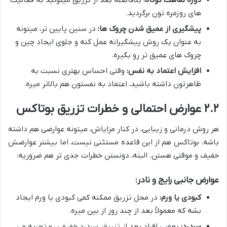
های روزمره تون برگردید.
پیشگیری از عمیق شدن چروک ها:
در سنین پایین تر، میتونه
به عنوان یک روش پیشگیرانه عمل کنه و جلوی ایجاد چین و
چروک های عمیق تر رو بگیره.
افزایش اعتماد به نفس:
وقتی احساس بهتری نسبت به
ظاهرتون داشته باشید، اعتماد به نفستون هم بالاتر میره.
۲.۲ عوارض احتمالی و خطرات تزریق بوتاکس
هر روش درمانی و زیبایی، در کنار مزایاش، میتونه عوارضی هم داشته
باشه. بوتاکس هم از این قاعده مستثنی نیست، اما بیشتر عوارضش
خفیف و موقتی هستن. البته، دونستن خطرات جدی تر هم ضروریه:
عوارض جانبی رایج و نادر:
کبودی یا ورم:
در محل تزریق ممکنه کمی کبودی یا ورم ایجاد
بشه که معمولاً بعد از چند روز از بین میره.
سردرد:
بعضی افراد بعد از تزریق، سردرد خفیفی رو تجربه می