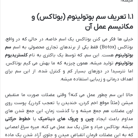
میفته!
۱.۱ تعریف سم بوتولینوم (بوتاکس) و
مکانیسم عمل آن
خیلی ها فکر می کنن بوتاکس یک اسم خاصه، در حالی که در واقع،
بوتاکس (Botox) فقط یکی از برندهای تجاری محصولی به اسم
سم
بوتولینوم
هست. این سم، که توسط یک باکتری به نام
کلستریدیوم
بوتولینوم
تولید میشه، همون چیزیه که ما بهش می گیم بوتاکس.
اما نترسید! در دوزهای بسیار کم و کنترل شده، از این سم برای
اهداف درمانی و زیبایی استفاده میشه.
حالا این سم چطور عمل می کنه؟ وقتی عضلات صورت ما منقبض
میشن (مثلاً موقع اخم کردن، خندیدن یا تعجب کردن)، پوست روی
اون عضلات هم جمع میشه و با گذشت زمان، این جمع شدن های
مداوم باعث ایجاد
چین و چروک های دینامیک
یا
خطوط حرکتی
میشه. بوتاکس میاد و مثل یک سد عمل می کنه. میره سراغ اعصابی
که به این عضلات فرمان انقباض میدن و جلوی آزاد شدن یک ماده