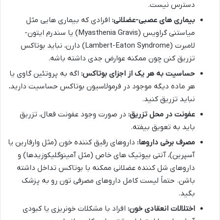
دسترس نیست.
بیماری های عصبی-عضلانی:
افرادی که بیماری هایی مثل
میاستنی گراویس (Myasthenia Gravis) یا سندرم ایتون-
لامبرت (Lambert-Eaton Syndrome) دارن، نباید بوتاکس
تزریق کنن چون ممکنه عوارض جدی داشته باشه.
حساسیت به هر یک از اجزای بوتاکس:
اگه به پروتئین گاوی یا
هر ماده دیگه موجود در فرمولاسیون بوتاکس حساسیت دارید،
نباید تزریق کنید.
عفونت در محل تزریق:
در صورت وجود عفونت فعال، تزریق
باید به تعویق بیفته.
مصرف برخی داروها:
داروهای رقیق کننده خون (مثل وارفارین یا
آسپرین)، آنتی بیوتیک های خاص (مثل آمینوگلیکوزیدها) و
داروهای شل کننده عضلانی ممکنه با بوتاکس تداخل داشته
باشن. حتماً لیست کامل داروهای مصرفی تون رو به پزشک
بگید.
اختلالات انعقادی خون:
افراد با مشکلات خونریزی یا کبودی