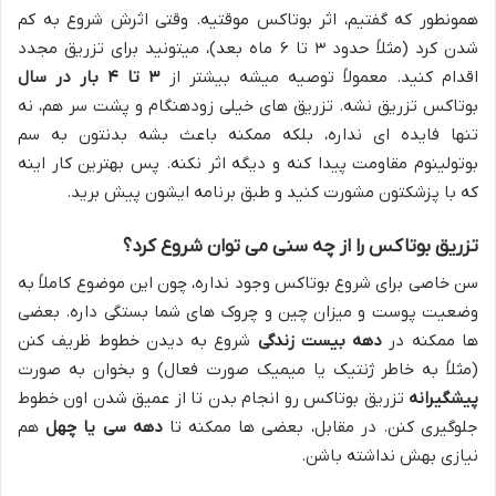
همونطور که گفتیم، اثر بوتاکس موقتیه. وقتی اثرش شروع به کم
شدن کرد (مثلاً حدود ۳ تا ۶ ماه بعد)، میتونید برای تزریق مجدد
اقدام کنید. معمولاً توصیه میشه بیشتر از
۳ تا ۴ بار در سال
بوتاکس تزریق نشه. تزریق های خیلی زودهنگام و پشت سر هم، نه
تنها فایده ای نداره، بلکه ممکنه باعث بشه بدنتون به سم
بوتولینوم مقاومت پیدا کنه و دیگه اثر نکنه. پس بهترین کار اینه
که با پزشکتون مشورت کنید و طبق برنامه ایشون پیش برید.
تزریق بوتاکس را از چه سنی می توان شروع کرد؟
سن خاصی برای شروع بوتاکس وجود نداره، چون این موضوع کاملاً به
وضعیت پوست و میزان چین و چروک های شما بستگی داره. بعضی
ها ممکنه در
دهه بیست زندگی
شروع به دیدن خطوط ظریف کنن
(مثلاً به خاطر ژنتیک یا میمیک صورت فعال) و بخوان به صورت
پیشگیرانه
تزریق بوتاکس رو انجام بدن تا از عمیق شدن اون خطوط
جلوگیری کنن. در مقابل، بعضی ها ممکنه تا
دهه سی یا چهل
هم
نیازی بهش نداشته باشن.