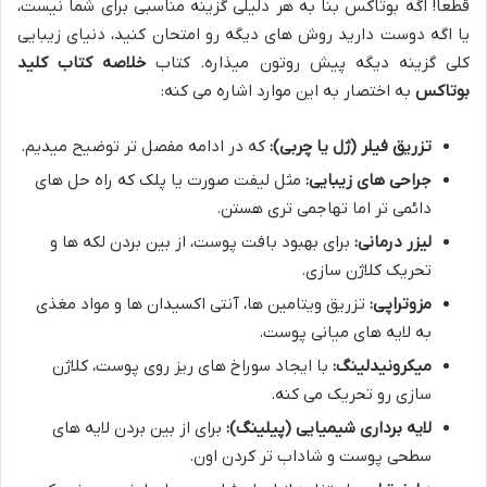
قطعاً! اگه بوتاکس بنا به هر دلیلی گزینه مناسبی برای شما نیست،
یا اگه دوست دارید روش های دیگه رو امتحان کنید، دنیای زیبایی
کلی گزینه دیگه پیش روتون میذاره. کتاب
خلاصه کتاب کلید
بوتاکس
به اختصار به این موارد اشاره می کنه:
تزریق فیلر (ژل یا چربی):
که در ادامه مفصل تر توضیح میدیم.
جراحی های زیبایی:
مثل لیفت صورت یا پلک که راه حل های
دائمی تر اما تهاجمی تری هستن.
لیزر درمانی:
برای بهبود بافت پوست، از بین بردن لکه ها و
تحریک کلاژن سازی.
مزوتراپی:
تزریق ویتامین ها، آنتی اکسیدان ها و مواد مغذی
به لایه های میانی پوست.
میکرونیدلینگ:
با ایجاد سوراخ های ریز روی پوست، کلاژن
سازی رو تحریک می کنه.
لایه برداری شیمیایی (پیلینگ):
برای از بین بردن لایه های
سطحی پوست و شاداب تر کردن اون.