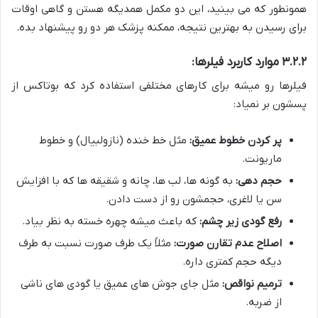
همونطور که می بینید، این دو مکمل همدیگه هستن و گاهی اوقات
برای رسیدن به بهترین نتیجه، ممکنه پزشک هر دو رو پیشنهاد بده.
۳.۲.۲ موارد کاربرد فیلرها:
فیلرها رو میشه برای کارهای مختلفی استفاده کرد که بوتاکس از
پسشون بر نمیاد:
پر کردن خطوط عمیق:
مثل خط خنده (نازولبیال) و خطوط
ماریونت.
حجم دهی:
به گونه ها، لب ها، چانه و شقیقه ها که با افزایش
سن یا لاغری، حجمشون رو از دست دادن.
رفع گودی زیر چشم:
که باعث میشه چهره خسته به نظر بیاد.
اصلاح عدم تقارن صورت:
مثلاً یک طرف صورت نسبت به طرف
دیگه حجم کمتری داره.
ترمیم نواقص:
مثل جای جوش های عمیق یا گودی های ناشی
از ضربه.