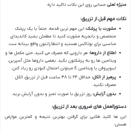
منیژه لعلی
حسابی روی این نکات تاکید داره:
نکات مهم قبل از تزریق:
مشورت با پزشک:
این مهم ترین قدمه. حتماً با یک پزشک
متخصص و باتجربه مشورت کنید تا مطمئن بشید کاندیدای
مناسبی برای بوتاکس هستید و انتظاراتتون واقع بینانه ست.
اطلاع از داروها:
هر دارویی که مصرف می کنید، حتی مکمل ها و
ویتامین ها رو به پزشکتون بگید. بعضی داروها مثل آسپرین،
ایبوپروفن یا ویتامین E میتونن احتمال کبودی رو زیاد کنن.
پرهیز از الکل:
حداقل ۲۴ تا ۴۸ ساعت قبل از تزریق، الکل
مصرف نکنید.
بدون آرایش:
روز تزریق با صورت تمیز و بدون آرایش برید.
دستورالعمل های ضروری بعد از تزریق:
این ها کلید طلایی برای گرفتن بهترین نتیجه و کمترین عوارض
هستن: