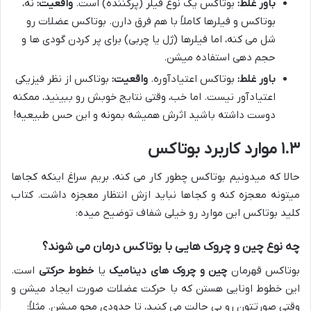
باور غلط:
بوتاکس یک نوع فیلر (پرکننده) است.
واقعیت:
نه،
بوتاکس و فیلرها کاملاً با هم فرق دارن. بوتاکس عضلات رو
شل می کنه، اما فیلرها (ژل یا چربی) برای پر کردن گودی ها و
حجم دهی استفاده میشن.
باور غلط:
بوتاکس اعتیادآوره.
واقعیت:
بوتاکس از نظر فیزیکی
اعتیادآور نیست. اما خب، وقتی نتایج خوبش رو ببینید، ممکنه
دوست داشته باشید اثرش همیشه بمونه و این حس طبیعیه!
۱.۳ موارد کاربرد بوتاکس
حالا که میدونیم بوتاکس چطور کار می کنه، بریم سراغ اینکه کجاها
میتونه معجزه کنه و کجاها نباید ازش انتظار معجزه داشت. کتاب
کلید بوتاکس این موارد رو خیلی شفاف توضیح میده:
چه نوع چین و چروک هایی با بوتاکس درمان می شوند؟
بوتاکس قهرمان
چین و چروک های دینامیک
یا
خطوط حرکتی
است.
این خطوط اونایی هستن که با حرکت عضلات صورت ایجاد میشن و
وقتی صورتتون رو بی حالت می کنید، تا حدودی محو میشن. مثلاً: