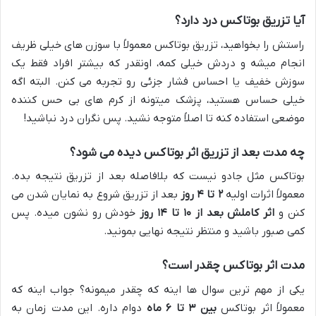
آیا تزریق بوتاکس درد دارد؟
راستش را بخواهید، تزریق بوتاکس معمولاً با سوزن های خیلی ظریف
انجام میشه و دردش خیلی کمه، اونقدر که بیشتر افراد فقط یک
سوزش خفیف یا احساس فشار جزئی رو تجربه می کنن. البته اگه
خیلی حساس هستید، پزشک میتونه از کرم های بی حس کننده
موضعی استفاده کنه تا اصلاً متوجه نشید. پس نگران درد نباشید!
چه مدت بعد از تزریق اثر بوتاکس دیده می شود؟
بوتاکس مثل جادو نیست که بلافاصله بعد از تزریق نتیجه بده.
معمولاً اثرات اولیه
۲ تا ۴ روز
بعد از تزریق شروع به نمایان شدن می
کنن و
اثر کاملش بعد از ۱۰ تا ۱۴ روز
خودش رو نشون میده. پس
کمی صبور باشید و منتظر نتیجه نهایی بمونید.
مدت اثر بوتاکس چقدر است؟
یکی از مهم ترین سوال ها اینه که چقدر میمونه؟ جواب اینه که
معمولاً اثر بوتاکس
بین ۳ تا ۶ ماه
دوام داره. این مدت زمان به