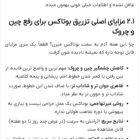
غافل نشده و اطلاعات خیلی خوبی بهمون میده.
۲.۱ مزایای اصلی تزریق بوتاکس برای رفع چین
و چروک
چرا این همه آدم به سمت بوتاکس میرن؟ قطعاً یک سری مزایای
قابل توجه داره که نمیشه نادیده شون گرفت:
کاهش چشمگیر چین و چروک:
مهم ترین و واضح ترین فایده، از
بین رفتن یا کمتر شدن خطوط اخم، پیشانی و پنجه کلاغیه.
ظاهری جوان تر و شاداب تر:
با صاف شدن این خطوط، صورت
شاداب تر و جوون تر به نظر میاد.
روشی غیرتهاجمی:
بوتاکس یک عمل جراحی نیست و نیازی به
بیهوشی یا دوره نقاهت طولانی نداره.
نتایج سریع:
اثراتش به سرعت (در عرض چند روز تا دو هفته)
قابل مشاهده ست.
دوره نقاهت کوتاه:
بلافاصله بعد از تزریق میتونید به فعالیت