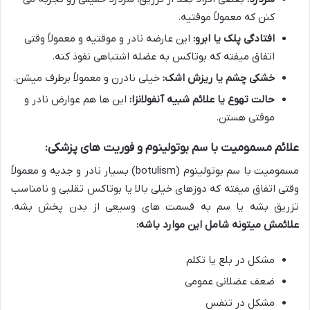
کنن که معمولاً موقتیه.
افتادگی پلک یا ابرو:
این عارضه نادر و موقتیه و معمولاً وقتی
اتفاق میفته که بوتاکس به عضله اشتباهی نفوذ کنه.
خشکی چشم یا ریزش اشک:
خیلی نادرن و معمولاً برطرف میشن.
حالت تهوع یا علائم شبیه آنفولانزا:
این ها هم عوارض نادر و
موقتی هستن.
علائم مسمومیت با سم بوتولینوم و فوریت های پزشکی:
مسمومیت با سم بوتولینوم (botulism) بسیار نادر و جدیه و معمولاً
وقتی اتفاق میفته که دوزهای خیلی بالا یا بوتاکس تقلبی و نامناسب
تزریق بشه یا سم به قسمت های وسیعی از بدن پخش بشه.
علائمش میتونه شامل این موارد باشه:
مشکل در بلع یا تکلم
ضعف عضلانی عمومی
مشکل در تنفس