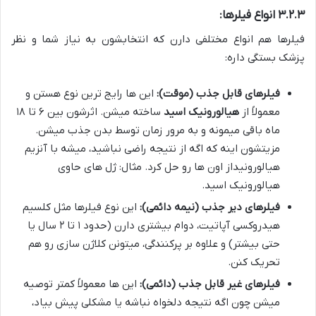
۳.۲.۳ انواع فیلرها:
فیلرها هم انواع مختلفی دارن که انتخابشون به نیاز شما و نظر
پزشک بستگی داره:
فیلرهای قابل جذب (موقت):
این ها رایج ترین نوع هستن و
معمولاً از
هیالورونیک اسید
ساخته میشن. اثرشون بین ۶ تا ۱۸
ماه باقی میمونه و به مرور زمان توسط بدن جذب میشن.
مزیتشون اینه که اگه از نتیجه راضی نباشید، میشه با آنزیم
هیالورونیداز اون ها رو حل کرد. مثال: ژل های حاوی
هیالورونیک اسید.
فیلرهای دیر جذب (نیمه دائمی):
این نوع فیلرها مثل کلسیم
هیدروکسی آپاتیت، دوام بیشتری دارن (حدود ۱ تا ۲ سال یا
حتی بیشتر) و علاوه بر پرکنندگی، میتونن کلاژن سازی رو هم
تحریک کنن.
فیلرهای غیر قابل جذب (دائمی):
این ها معمولاً کمتر توصیه
میشن چون اگه نتیجه دلخواه نباشه یا مشکلی پیش بیاد،