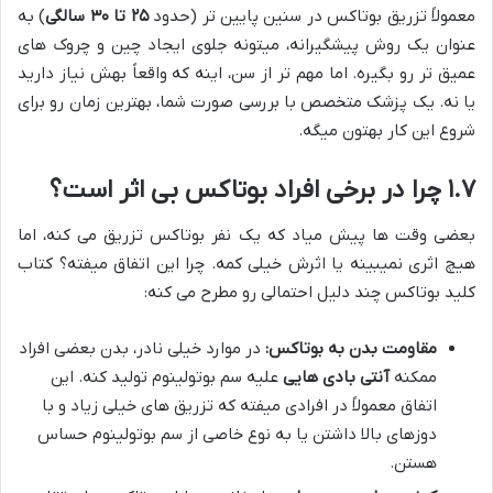
معمولاً تزریق بوتاکس در سنین پایین تر (حدود
۲۵ تا ۳۰ سالگی
) به
عنوان یک روش پیشگیرانه، میتونه جلوی ایجاد چین و چروک های
عمیق تر رو بگیره. اما مهم تر از سن، اینه که واقعاً بهش نیاز دارید
یا نه. یک پزشک متخصص با بررسی صورت شما، بهترین زمان رو برای
شروع این کار بهتون میگه.
۱.۷ چرا در برخی افراد بوتاکس بی اثر است؟
بعضی وقت ها پیش میاد که یک نفر بوتاکس تزریق می کنه، اما
هیچ اثری نمیبینه یا اثرش خیلی کمه. چرا این اتفاق میفته؟ کتاب
کلید بوتاکس چند دلیل احتمالی رو مطرح می کنه:
مقاومت بدن به بوتاکس:
در موارد خیلی نادر، بدن بعضی افراد
ممکنه
آنتی بادی هایی
علیه سم بوتولینوم تولید کنه. این
اتفاق معمولاً در افرادی میفته که تزریق های خیلی زیاد و با
دوزهای بالا داشتن یا به نوع خاصی از سم بوتولینوم حساس
هستن.