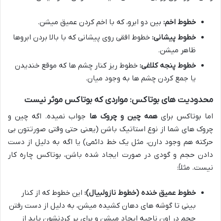
خطوط اخم:
بین دو ابرو، که با اخم کردن عمیق میشن.
خطوط پیشانی:
خطوط افقی روی پیشانی که با بالا بردن ابروها
ظاهر میشن.
خطوط پنجه کلاغی:
خطوط ریز کنار چشم ها که موقع خندیدن
یا جمع کردن چشم ها به وجود میان.
محدودیت های بوتاکس: مواردی که بوتاکس موثر نیست
اما بوتاکس برای
همه چین و چروک ها
جواب نمیده. اگه چین و
چروک های شما از نوع استاتیک باشن (یعنی حتی وقتی صورتتون بی
حرکته هم وجود دارن، مثل یک خط دائمی) یا اگه به دلیل از دست
دادن حجم و گودی در صورت ایجاد شده باشن، بوتاکس چاره کار
نیست. مثلاً:
خطوط عمیق خنده (خطوط نازولبیال):
این خطوط که از کنار
بینی تا گوشه های دهان کشیده میشن، به دلیل از دست رفتن
حجم در اون ناحیه ایجاد میشن و برای پر کردنشون باید از