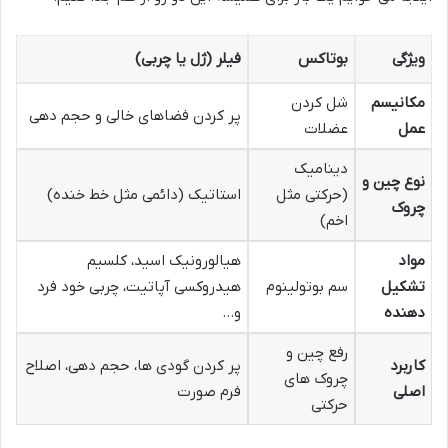
ویژگی
بوتاکس
فیلر (ژل یا چربی)
مکانیسم
شل کردن
پر کردن فضاهای خالی و حجم دهی
عمل
عضلات
دینامیک
نوع چین و
(حرکتی مثل
استاتیک (دائمی مثل خط خنده)
چروک
اخم)
مواد
هیالورونیک اسید، کلسیم
تشکیل
سم بوتولینوم
هیدروکسی آپاتیت، چربی خود فرد
دهنده
و…
رفع چین و
کاربرد
پر کردن گودی ها، حجم دهی، اصلاح
چروک های
اصلی
فرم صورت
حرکتی