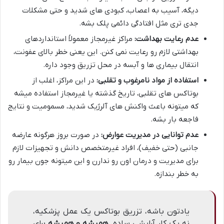
دیگه، آسیب به اعصاب، کبودی های شدید و حتی مشکلات
جدی تری مثل افتادگی دائمی پلک بشه.
عدم رعایت بهداشت:
مراکز غیرمجاز معمولاً استانداردهای
بهداشتی لازم رو رعایت نمی کنن. این یعنی خطر بالای عفونت،
انتقال بیماری ها و آبسه در محل تزریق وجود داره.
استفاده از مواد نامرغوب و تقلبی:
در این مراکز، اغلب از
بوتاکس های تقلبی، تاریخ گذشته یا غیرمجاز استفاده میشه
که میتونه باعث واکنش های آلرژیک شدید، مسمومیت و نتایج
فاجعه بار بشه.
عدم توانایی در مدیریت عوارض:
در صورت بروز هرگونه عارضه
جانبی (حتی خفیف)، افراد غیرمتخصص دانش و تجهیزات لازم
برای مدیریت و درمان اون رو ندارن و این میتونه جون بیمار رو
به خطر بندازه.
یادتون باشه، تزریق بوتاکس یک عمل پزشکیه،
نه یک کار آرایشی ساده.
همیشه و همیشه
برای