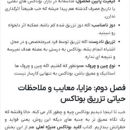
کیفیت پایین محصول:
متاسفانه در بازار، بوتاکس های تقلبی
یا تاریخ مصرف گذشته هم پیدا میشه که خب طبیعتاً اثرگذاری
ندارن.
دوز نامناسب:
اگه دوز تزریق شده کم باشه، ممکنه اثر دلخواه
رو نبینید.
تزریق نادرست:
اگه تزریق توسط فرد غیرمتخصص و در محل
اشتباه انجام بشه، بوتاکس به درستی به عضله هدف نمیرسه
و نتیجه ای نداره.
نوع چین و چروک:
همونطور که گفتیم، اگه چین و چروک ها
استاتیک و عمیق باشن، بوتاکس به تنهایی کارساز نیست.
فصل دوم: مزایا، معایب و ملاحظات
حیاتی تزریق بوتاکس
خب، تا اینجا دیدیم بوتاکس چیه و چطور کار می کنه. حالا وقتشه که
یک نگاه عمیق تر به جنبه های دیگه این روش، یعنی فواید و
خطراتش بندازیم. کتاب
کلید بوتاکس منیژه لعلی
هم از این بخش