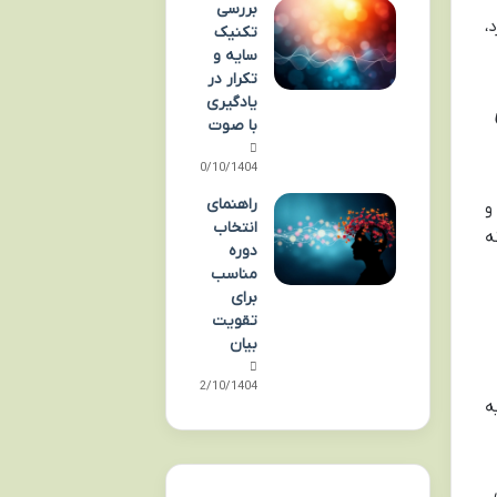
بررسی
،
تکنیک
سایه و
تکرار در
یادگیری
با صوت
20/10/1404
راهنمای
و
انتخاب
ه
دوره
مناسب
برای
تقویت
بیان
12/10/1404
ه