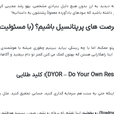
ه دیدید یه ارز بدون هیچ دلیل بنیادی مشخصی، یهو رشد عجیبی کرد
اشته باشید که سودهای بادآورده معمولاً پشتشون یه داستانیه!
رصت های پرپتانسیل باشیم؟ (با مسئولیت
تو ممکنه، اما با چه ریسکی، بیاید ببینیم چطوری میشه با هوشمندی 
نا راهکارایی هستن که بهتون کمک می کنن کمتر تو دام بیفتید و آگاهان
تحقیق و بررسی کامل (DYOR – Do Your Own Research)؛ کلید طلایی
ز اینکه حتی یه سنت هم سرمایه گذاری کنید، حسابی تحقیق کنید. مثل ی
اینا نقشه راه پروژه رو نشون میدن. ببینید هدفشون