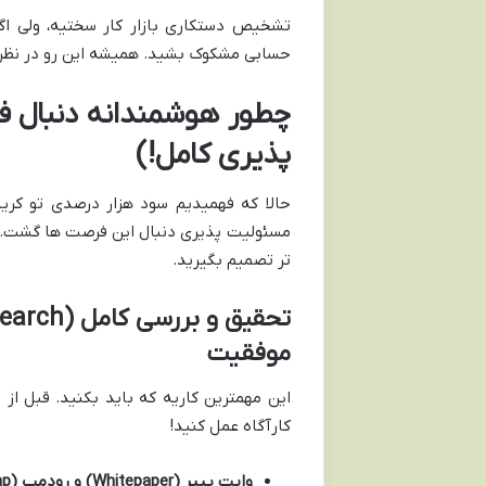
تشخیص دستکاری بازار کار سختیه، ولی اگ
حسابی مشکوک بشید. همیشه این رو در نظر د
چطور هوشمندانه دنبال ف
پذیری کامل!)
حالا که فهمیدیم سود هزار درصدی تو کریپ
مسئولیت پذیری دنبال این فرصت ها گشت. ای
تر تصمیم بگیرید.
موفقیت
این مهمترین کاریه که باید بکنید. قبل ا
کارآگاه عمل کنید!
وایت پیپر (Whitepaper) و رودمپ (Roadmap) رو بخونید: