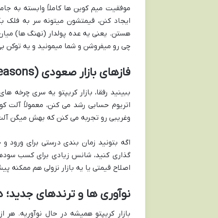
موفقیت میم کوین ها کاملاً وابسته به جام
ایجاد کنن، قیمتشون میتونه سر به فلک ب
هستن. یعنی یه عده پولدار (نهنگ ها) میان 
چی رو میفروشن و شما میمونید و یه توکن بی 
فازهای بازار صعودی (Bull Markets & Altcoin Seasons)
اتریوم حسابی رشد می کنن، معمولاً آلت 
وغریبی رو تجربه می کنن که بهش میگن آلت سیزن (Season
اگه بتونید زمان بندی درستی برای ورود و 
گذاری کنید، شانس زیادی برای کسب سودهای
اصلاح قیمتی یا یه بازار نزولی هم ممکنه پی
نوآوری ها و ترندهای جدید؛ د
بازار کریپتو همیشه در حال نوآوریه. هر 