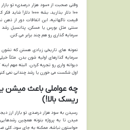
وقتی صحبت از «سود هزار درصدی» تو بازار ا
۱۰۰ دلار بذارید، بشه 
قیمت ناگهانیه، این اتفاقات دور از ذهن 
سنتی مثل بورس یا مسکن، پتانسیل رشد خی
سرمایه گذاری رو هم چند برابر می کنن.
نمونه های تاریخی زیادی هستن که نشون 
سرمایه گذارهای اولیه شون بدن. مثلاً خیلی
دیوانه واری رو تجربه کردن. البته مهم اینه
اول شکست می خورن یا رشد چندانی نمی کنن
چه عواملی باعث میشن یه 
ریسک بالا!)
رسیدن به سود هزار درصدی تو بازار ارز د
میدن تا یه پروژه بتونه همچین رشدهایی ر
حواستون نباشه، ممکنه به جای سود، کلی ضر