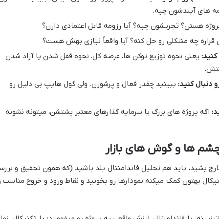
مه های آیندشون چیه.
وژه هستن؟ تجربشون چیه؟ آیا رزومه قابل اعتمادی دارن؟
 قراره چه مشکلی رو حل کنه؟ آیا واقعاً نیازی بهش هست؟
یعنی نحوه توزیع توکن ها، عرضه کل، نحوه قفل شدن یا آزاد شدن
متش.
 دنبال کنید:
ببینید چقدر فعال و پرشورن. ولی گول هایپ بی دلیل رو
د:
اگه پروژه های بزرگ یا سرمایه گذارهای معتبر پشتشن، میتونه نشونه
 چشم ها و گوش های بازار
 خارج بشید، باید هم تحلیل فاندامنتال بلد باشید (که همون تحقیق و بررس
کال بهتون کمک میکنه نمودارها رو بخونید و نقاط ورود و خروج مناسب ر
بینه. با فاندامنتال، ارزش واقعی یه پروژه رو میفهمید؛ با تکنیکال، زما