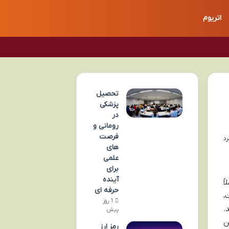
اتریوم
تحصیل
پزشکی
در
رومانی و
فرصت
های
علمی
برای
آینده
لاً
حرفه ای
،
1 روز
.
پیش
ن
رمز ارز