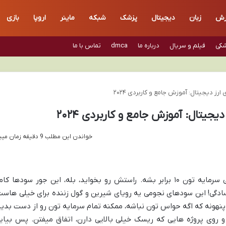
زش
زبان
دیجیتال
پزشک
شبکه
ماینر
اروپا
بازی
شکی
فیلم و سریال
درباره ما
dmca
تماس با ما
خواندن این مطلب 9 دقیقه زمان میبرد
سود هزار درصدی در ارزهای دیجیتال، یعنی سرمایه تون ۱۰ برابر بشه. راستش رو بخواید، بله، این جور سودها کام
سادگی! این سودهای نجومی یه رویای شیرین و گول زننده برای خیلی هاست
هونه که اگه حواس تون نباشه، ممکنه تمام سرمایه تون رو از دست بدید
 و روی پروژه هایی که ریسک خیلی بالایی دارن، اتفاق میفتن. پس بیای