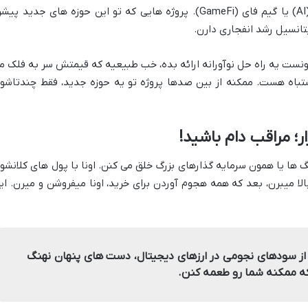
(DeFi)، ان اف تی (NFT)، هوش مصنوعی (AI) یا گیم فای (GameFi). پروژه هایی که تو این حوزه های جدید پی
تانسیل رشد انفجاری دارن.
ونست یه راه حل نوآورانه ارائه بده، خب طبیعیه که قیمتش سر به فلک م
تباه هست. ممکنه از بین صدها پروژه تو یه حوزه جدید، فقط چندتاشو
؛ مراقب دام باشید!
ا یا همون سرمایه گذارهای بزرگ خلق می کنن. اونا با پول های کلانشو
ا میبرن، بعد که همه هجوم آوردن برای خرید، اونا میفروشن و میرن. ای
از سودهای نجومی در ارزهای دیجیتال، دست های پنهان نهنگ
که ممکنه شما رو طعمه کنن.