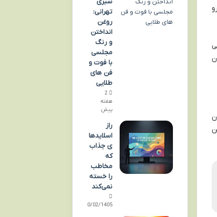
سبزی
شرو
تهرانی:
روغن
انداختن
و رنگ
ی
مجلسی
ن
با فوت و
فن های
طلایی
2
هفته
پیش
ن
راز
ن
اسلایدها
ی جذاب
که
مخاطب
را خسته
نمی‌کند
10/02/1405