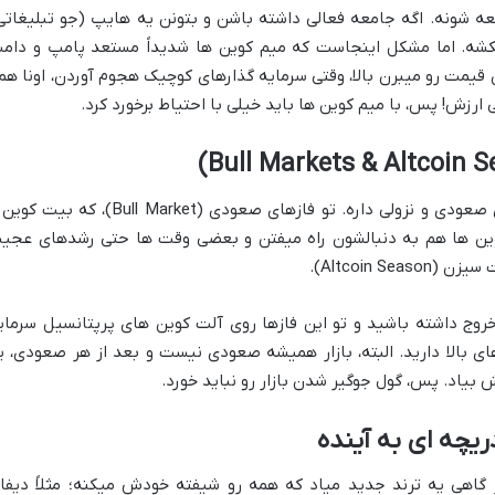
عه شونه. اگه جامعه فعالی داشته باشن و بتونن یه هایپ (جو تبلیغاتی
کشه. اما مشکل اینجاست که میم کوین ها شدیداً مستعد پامپ و دام
قیمت رو میبرن بالا، وقتی سرمایه گذارهای کوچیک هجوم آوردن، اونا هم
ارزش! پس، با میم کوین ها باید خیلی با احتیاط برخورد کرد.
ببینید رفقا، بازار کریپتو یه سری چرخه های صعودی و نزولی داره. تو فازهای صعودی (Bull Market)، که 
کوین ها هم به دنبالشون راه میفتن و بعضی وقت ها حتی رشدهای عجی
Altcoin ).
خروج داشته باشید و تو این فازها روی آلت کوین های پرپتانسیل سرمای
 بالا دارید. البته، بازار همیشه صعودی نیست و بعد از هر صعودی، ی
ش بیاد. پس، گول جوگیر شدن بازار رو نباید خورد.
ریچه ای به آینده
از گاهی یه ترند جدید میاد که همه رو شیفته خودش میکنه؛ مثلاً دیفا