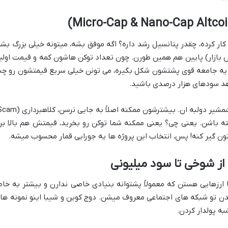
ار کرده، چقدر پتانسیل رشد داره؟ اگه موفق بشه، میتونه خیلی بزرگ بشه
 بازار) پایین هم همین طورن. چون تعداد توکن هاشون کمه و قیمت اولی
ا یه جامعه قوی پشتشون شکل بگیره، می تونن خیلی سریع قیمتشون رو چن
اهد سودهای هزار درصدی باشید.
ته باشن. یعنی چی؟ یعنی ممکنه شما توکن رو بخرید، قیمتش هم بالا بره
لتون گیر کنه! پس، انتخاب این پروژه ها یه جورایی قمار محسوب میشه.
 ارزهایی هستن که معمولاً پشتوانه بنیادی خاصی ندارن و بیشتر به خاط
شدن تو شبکه های اجتماعی معروف میشن. دوج کوین و شیبا اینو نمونه ها
به پولدار کردن.