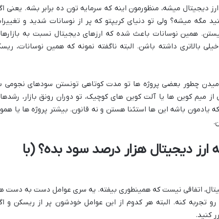
رز دیجیتال میشه، منظورمون اینه که سرمایه تون ده برابر بشه. یعنی اگ
۱۰۰۰ دلار! شاید فکر کنید مگه میشه؟ ولی تو دنیای کریپتو که پر از نوسانات شدید و تغییر
نیستن. همین نوسانات باعث شده که ارزهای دیجیتال نسبت به بازارها
لی بالاتری داشته باشن. البته ناگفته نمونه که همین نوسانات، ریس
میدن چطور بعضی پروژه ها تو مدت کوتاهی تونستن سودهای نجومی ب
 از میم کوین ها یا آلت کوین های کوچیک، تو دوران رونق بازار، رشدها
 که یادمون باشه این ها استثنا هستن و نه قانون. بیشتر پروژه ها یا همو
.
ارز دیجیتال هزار درصد سود بده؟ (با
یجیتال، اتفاقی نیست که همینطوری بیفته. یه سری عوامل دست به دست ه
و تجربه کنه. البته هر کدوم از این عوامل خودشون پر از ریسکن و اگ
ر کنید.