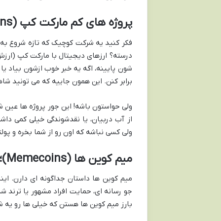
پروژه های کم مارکت کپ (Micro-Cap & Nano-Cap Altcoins)
فکر کنید یه شرکت کوچیک که تازه شروع به ک
درسته؟ ارزهای دیجیتال با مارکت کپ (ارزش
شون پایینه، اگه یه خبر خوب ازشون بیاد ی
برابر کنن. این همون جاییه که می تونید ش
از آب دربیان، یا نقدشوندگی خیلی کمی داش
ولی کسی نباشه که اون رو از شما بخره و پو
میم کوین ها (Memecoins)؛ از شوخی تا سود میلیونی
میم کوین ها داستان جداگونه ای دارن. اینا
جو رسانه ای، حمایت افراد مشهور یا ترند 
بارز میم کوین ها هستن که خیلی ها رو یه ش