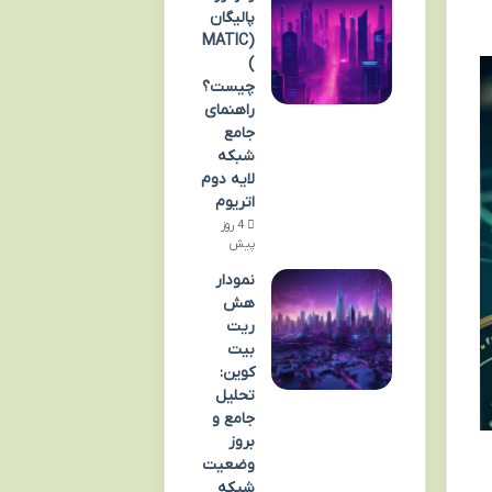
پالیگان
(MATIC
)
چیست؟
راهنمای
جامع
شبکه
لایه دوم
اتریوم
4 روز
پیش
نمودار
هش
ریت
بیت
کوین:
تحلیل
جامع و
بروز
وضعیت
شبکه