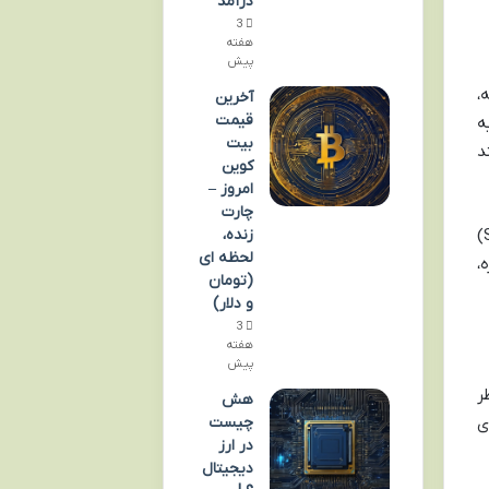
درآمد
3
هفته
پیش
،
آخرین
قیمت
ه
بیت
د
کوین
امروز –
چارت
ولی حواستون باشه! این جور پروژه ها عین شمشیر دولبه ان. بیشترشون ممکنه اصلاً به جایی نرسن، کلاهبرداری (Scam)
زنده،
لحظه ای
،
(تومان
و دلار)
3
هفته
پیش
ر
هش
چیست
ی
در ارز
دیجیتال