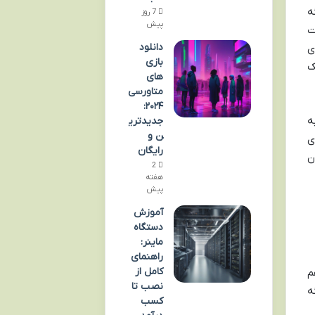
ه
7 روز
پیش
ات
دانلود
ی
بازی
ک
های
متاورسی
۲۰۲۴:
ه
جدیدتری
ن و
ی
رایگان
ن
2
هفته
پیش
آموزش
دستگاه
ماینر:
راهنمای
کامل از
م
نصب تا
ه
کسب