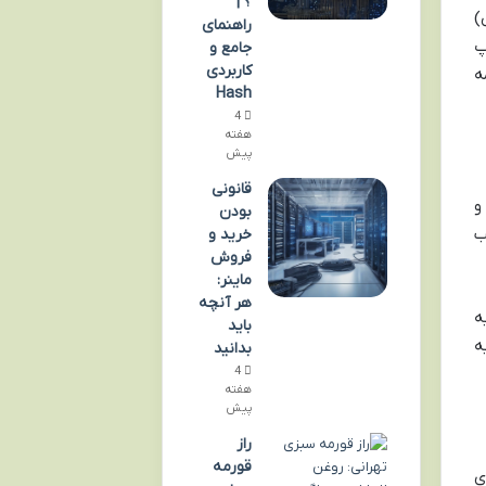
؟ |
)
راهنمای
پ
جامع و
کاربردی
ه
Hash
4
هفته
پیش
قانونی
بیت کوین و
بودن
ب
خرید و
فروش
ماینر:
هر آنچه
ه
باید
ه
بدانید
4
هفته
پیش
راز
قورمه
ی