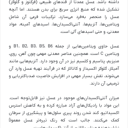
داشته باشد. عسل عمدتاً از قندهای طبیعی (فرکتوز و گلوکز)
تشکیل شده که منبع انرژی سریع برای بدن هستند. اما آنچه
عسل را منحصر به‌فرد می‌سازد، ترکیبات فرعی آن شامل
ویتامین‌ها، آنزیم‌ها، آنتی‌اکسیدان‌ها، اسیدهای آمینه، مواد
معدنی، و حتی اسیدهای آلی است
.
عسل حاوی ویتامین‌هایی از جمله
B1
B6
،
B5
،
B3
،
B2
،
و
ویتامین
C
است. همچنین عناصر معدنی مهمی چون آهن، روی،
منیزیم، پتاسیم و کلسیم نیز در آن وجود دارد. آنزیم‌هایی مانند
آمیلاز، گلوکز اکسیداز و کاتالاز که در فرآیند تهیه عسل وارد آن
می‌شوند، نقش بسیار مهمی در افزایش خاصیت ضدباکتریایی و
ترمیمی آن دارند
.
میزان آنتی‌اکسیدان‌های موجود در عسل نیز قابل‌توجه است.
این مواد با رادیکال‌های آزاد مبارزه کرده و به کاهش استرس
اکسیداتیو، کند شدن روند پیری سلول‌ها و پیشگیری از سرطان
کمک می‌کنند. جالب است که رنگ تیره‌تر عسل معمولاً
نشان‌دهنده میزان بالاتری از آنتی‌اکسیدان‌هاست
.