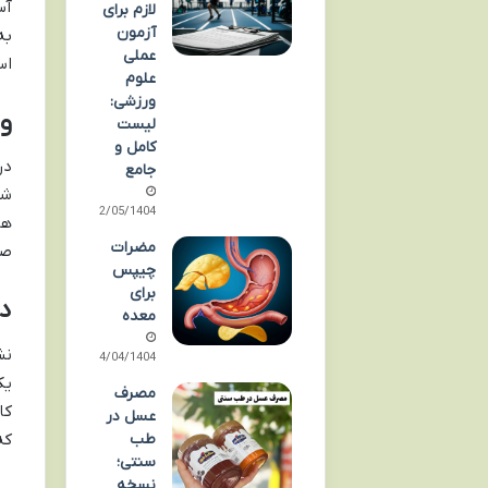
آس
لازم برای
آزمون
به
عملی
اس
علوم
ورزشی:
و
لیست
کامل و
در
جامع
شک
02/05/1404
ها
مضرات
صح
چیپس
برای
دو
معده
نش
24/04/1404
یک
مصرف
کا
عسل در
که
طب
سنتی؛
نسخه