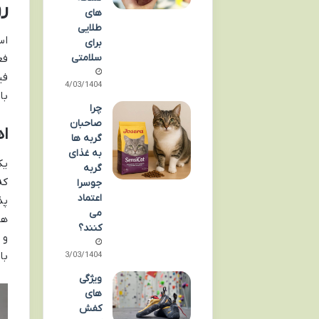
ر
های
طلایی
اس
برای
سلامتی
فع
فی
24/03/1404
با
چرا
صاحبان
اه
گربه ها
به غذای
یک
گربه
که
جوسرا
اعتماد
پذ
می
ها
کنند؟
و 
با
13/03/1404
ویژگی
های
کفش