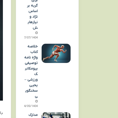
برای
گربه بر
اساس
نژاد و
نیازهای
ش
17/07/1404
خلاصه
کتاب
واژه نامه
توصیفی
بیومکانی
ک
ورزشی –
یحیی
سخنگوی
ی
04/05/1404
با
مدارک