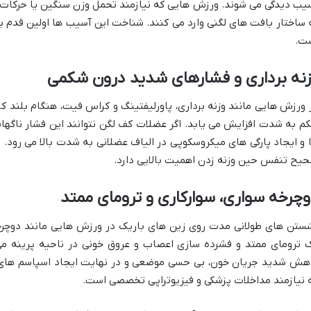
یب دیدگی می شوند. ورزش هایی که نیازمند تحمل وزن سنگین یا حرکات ت
 ساختار بافت های لگنی وارد می کنند. شناخت این آسیب ها اولین قدم بر
ت.
زنه برداری و فشارهای شدید درون شکمی
 ورزش هایی مانند وزنه برداری، پاورلیفتینگ و کراس فیت، هنگام بلند 
م به شدت افزایش می یابد. اگر عضلات کف لگن نتوانند این فشار ناگهانی ر
 و ایجاد پارگی های میکروسکوپی در الیاف عضلانی به شدت بالا می رود
یح تنفس حین وزنه زدن اهمیت بالایی دارد.
چرخه سواری، سوارکاری و ترومای ممتد
ستن های طولانی مدت روی زین های باریک در ورزش هایی مانند دوچرخه
 ترومای ممتد و فشرده سازی اعصاب و عروق خونی در ناحیه پرینه می 
هش شدید جریان خون، بی حسی موضعی و در نهایت ایجاد اسپاسم های 
 نیازمند مداخلات پزشکی و فیزیوتراپی تخصصی است.