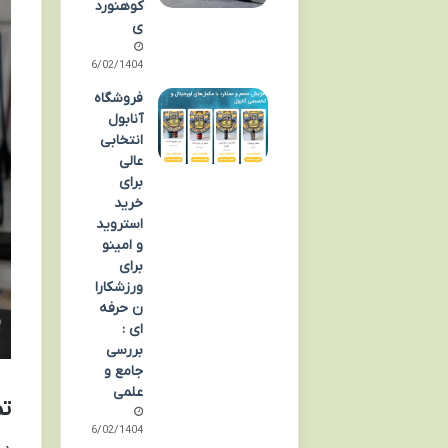
کوهنورد
ی
06/02/1404
فروشگاه
آنابول
انتخابی
عالی
برای
خرید
استروید
و امینو
برای
ورزشکارا
ن حرفه
ای :
بررسی
جامع و
علمی
ت
06/02/1404