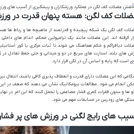
ضلات کف لگن: هسته پنهان قدرت در ورزش
لات کف لگن یک شبکه پیچیده و قدرتمند از ماهیچه ها و رباط ها هست
ار گرفته اند. این عضلات مانند یک ترامپولین محکم، اندام های داخلی 
لات دیافراگم و شکم هماهنگ می شوند تا ثبات مرکزی یا کور استابیلیتی
ش های بلند، استارت های سریع در دو و میدانی و حتی حفظ تعادل در ژ
ی است که پایه و اساس آن در لگن قرار دارد.
گامی که این عضلات دارای قدرت و انعطاف پذیری کافی باشند، انتقال نیرو از
کن انجام می شود. مطالعات بیومکانیک نشان می دهند که ضعف در این 
نو ها و ستون فقرات کمری فشار مضاعفی را تحمل کنند که این امر در نها
تگی های زودرس در مسابقات مهم می شود.
سیب های رایج لگنی در ورزش های پر فشار