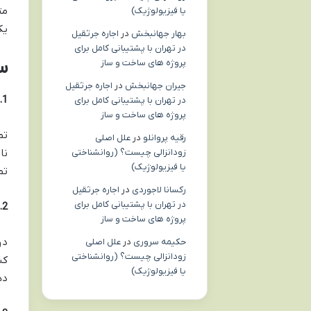
مت
یا فیزیولوژیک)
یک
بهار جهانبخش
در
اجاره جرثقیل
در تهران با پشتیبانی کامل برای
س
پروژه های ساخت و ساز
جیران جهانبخش
در
اجاره جرثقیل
1. آیا تمرینات کگل فقط برای زنان است یا ورزشکاران مرد هم به آن نیاز دارند؟
در تهران با پشتیبانی کامل برای
پروژه های ساخت و ساز
تم
رقیه پروانلو
در
علل اصلی
نا
زودانزالی چیست؟ (روانشناختی
یا فیزیولوژیک)
تم
رکسانا لاجوردی
در
اجاره جرثقیل
در تهران با پشتیبانی کامل برای
2. چگونه می توانیم تفاوت بین درد عضلانی طبیعی و آسیب جدی لگن را تشخیص دهیم؟
پروژه های ساخت و ساز
حکیمه سروری
در
علل اصلی
زودانزالی چیست؟ (روانشناختی
کش
یا فیزیولوژیک)
ده