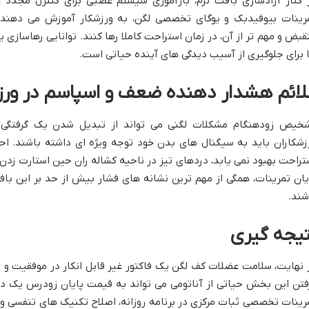
 کنار آزادسازی بافت نرم، بازآموزی سیستم عصبی برای کنترل مجد
رینات بیوفیدبک و یوگای تخصصی لگن، به ورزشکار آموزش می دهند 
قبض و مهم تر از آن، در زمان استراحت کاملا رها کنند. توانایی رهاسازی
 برای جلوگیری از آسیب دیدگی های آینده حیاتی است.
لائم هشدار دهنده ضعف و اسپاسم در ورز
خیص زودهنگام مشکلات لگنی می تواند از تبدیل شدن یک گرفتگی 
زشکاران باید به سیگنال های بدن خود توجه ویژه ای داشته باشند. اح
تراحت بهبود نمی یابد، دردهای تیز در ناحیه کشاله ران حین استارت ز
یان تمرینات، همگی از مهم ترین نشانه های فشار بیش از حد بر این باف
شند.
تیجه گیری
 نهایت، سلامت عضلات کف لگن یک فاکتور غیر قابل انکار در موفقیت و 
فتن این بخش حیاتی از آناتومی می تواند به قیمت پایان زودرس یک دو
رینات تخصصی ثبات مرکزی در برنامه روزانه، اصلاح تکنیک های تنفسی و ا