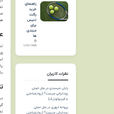
در
راهنمای
تم
خرید
من
راکت
تنیس
ها
برای
مبتدی
ع
ها
تش
31/01/1404
ور
اس
پا
با
نظرات کاربران
ن
رایان خرسندی
در
علل اصلی
زودانزالی چیست؟ (روانشناختی
در
یا فیزیولوژیک)
گر
پروانه ابهری
در
علل اصلی
تم
زودانزالی چیست؟ (روانشناختی