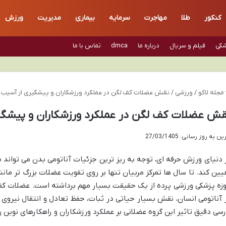
کنکور
طلا
مهاجرت
سرمایه
بیماری
مدیریت
ورزش
شکی
فیلم و سریال
درباره ما
dmca
تماس با ما
مجله لاکو
/
ورزشی
/
نقش عضلات کف لگن در عملکرد ورزشکاران و پیشگیری از آسیب
ش عضلات کف لگن در عملکرد ورزشکاران و پیشگی
ن به روز رسانی: 27/03/1405
 دنیای ورزش حرفه ای، توجه به ریز ترین جزئیات آناتومی بدن می تواند م
یین کند. تا سال ها تمرکز مربیان تنها بر روی تقویت عضلات بزرگ تر مانند
زه پزشکی ورزشی پرده از یک حقیقت بسیار مهم برداشته است. عضلات کف
 آناتومی انسان، نقش بسیار حیاتی در ثبات، حفظ تعادل و انتقال نیروی ا
رسی دقیق تاثیر این گروه عضلانی بر عملکرد ورزشکاران و راهکارهای نوین ر