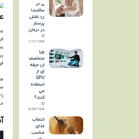
ی در
سالمندا
ع
ن؛ نقش
پرستار
در درمان
عض
قر
21/11/1404
عض
چرا
پر
متخصص
قو
ان حرفه
ای از
GPU
هن
استفاده
مم
می
زا
کنند؟
خس
26/09/1404
آ
انتخاب
غذای
مناسب