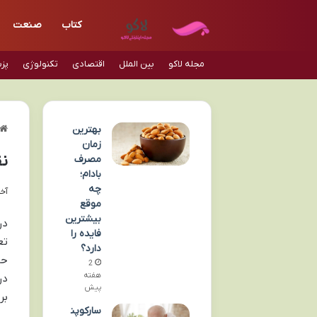
کتاب
صنعت
مجله لاکو
بین الملل
اقتصادی
تکنولوژی
پز
بهترین
زمان
نق
مصرف
بادام؛
چه
آخری
موقع
بیشترین
در
فایده را
تع
دارد؟
حو
2
هفته
در
پیش
بر
سارکوپن