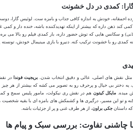
گارا: کمدی در دل خشونت
رده احمقانه، خودش به اندازه کافی جذاب و بامزه ست. لوئیس گارا، دوس
کند ذهن داره که بیشتر از اینکه تهدیدکننده باشه، خنده دار و کمی غ
ملانی) و سکانس هایی که توش حضور داره، بار کمدی فیلم رو بالا می بره 
 کمدی رو با خشونت ترکیب کنه. دنیرو با بازی مینیمال خودش، تونسته ی
یدی
ل نقش های اصلی، عالی و دقیق انتخاب شدن.
بریجیت فوندا
در نق
 یه دختر بی خیال و پرحرف رو به تصویر می کشه که بیشتر از هر چیز ب
ش میده.
مایکل کیتون
هم در نقش ری نیکولت، مامور پلیس سمج و کم
نه و تو این مسیر، درگیری ها و کشمکش های بامزه ای با بقیه شخصیت ه
که داستان
جکی براون
، از هر طرف غنی و پر از جزئیات باشه.
با چاشنی تفاوت: بررسی سبک و پیام ها