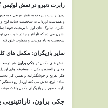
رابرت دنیرو در نقش لوئیس 
دیدن رابرت دنیرو تو یه نقش فرعی و یه خو
و همدست اوردل، یه شخصیت ساده لوح و کمی 
انگیزه. دیالوگ های اون با بریجیت فوندا (
نشون می ده که تارانتینو چقدر خوب می تونه
شخصیت به یاد موندنی و متفاوت خلق کنه.
سایر بازیگران: مکمل های کل
نقش های مکمل تو
جکی براون
هم درست مث
ملانی رالستون، یکی از معشوقه های اوردل،
فکر تفریح و خوشگذرانیه و همین کار دست
ساده لوح، تلاش می کنه اوردل رو دستگیر ک
داره. حضور این بازیگرای مکمل باعث میشه 
جکی براون، تارانتینویی 