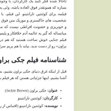
تاحالا شده فکر کنید یک کارگردان، با 
بسازه که همونقدر فوق العاده باشه، ولی یه
فیلمه برای کوئنتین تارانتینو. این فیلم، 
شخصیت های خاکستری و موزیک متن فوق العا
و خونریزی و خشونت افراطی نیست که ممکنه
میانساله که گیر یه عالمه آدم خلافکار و پلی
فیلم جنایی خوش ساخت هستید که هم درگی
براون» رو از دست ندید. بیاید با هم بریم س
شناسنامه فیلم جکی براو
قبل از اینکه غرق دنیای جکی براون بشیم، بد
آشنا بشیم. اینها جزئیاتی هستن که هر فیلم با
عنوان:
جکی براون (Jackie Brown)
کارگردان:
کوئنتین تارانتینو
نویسنده:
کوئنتین تارانتینو (اقتباس از رمان Rum Punch اثر المور 