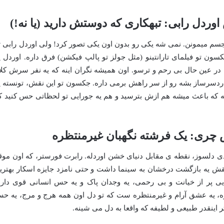
ردل رابی: تبهکاری که دوستش دارید (یا نه!)
جسم میمونن. نمی شه یکی رو بدون اون یکی تصور کرد! ولی اوردل رابی ت
سون تو فیلمای تارانتینو (مثل جولز تو پالپ فیکشن) فرق داره. اوردل ی
در عین حال بی رحم و ترسو. اون همیشه نگران اینه که یه نفر سرش کلا
ردسرساز بشه رو از سر راهش برمی داره. جکسون تو این نقش، تونسته ی
نه که باعث میشه هم ازش بترسید و هم یه جورایی تو لحظاتی حس کنید ک
چری: یک فرشته نگهبان غیرمنتظره
دی دلسوز، نقطه ی مقابل دنیای خشن اوردله. رابرت فورستر، که اون موق
 نقش یه بازگشت درخشان به سینما داشت و حتی نامزد جایزه اسکار بهتری
ی پر از خیانت و بی رحمی، یه وجدان پاک و یه حس انسانی قوی داره
 یه عشق آرام و غیرمنتظره ست که تو دل اون همه هرج و مرج، یه ح
ر اینقدر طبیعی و لطیفه که واقعا به دل می شینه.