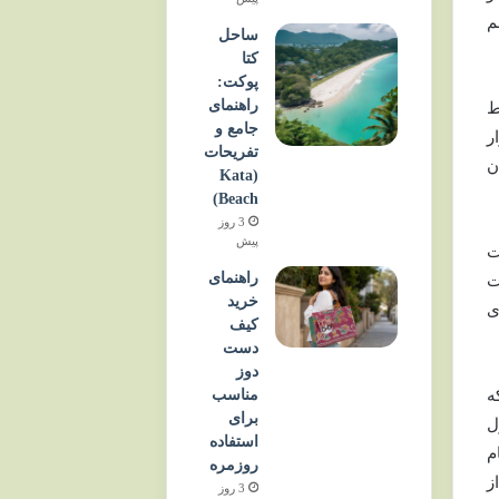
م
ساحل
کتا
پوکت:
راهنمای
ط
جامع و
ر
تفریحات
ن
(Kata
Beach)
3 روز
پیش
ت
راهنمای
ت
خرید
ی
کیف
دست
دوز
مناسب
ه
برای
ل
استفاده
م
روزمره
ز
3 روز