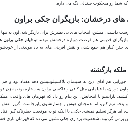
 که شما رو میخکوب صندلی نگه می داره.
 های درخشان: بازیگران جکی براون
ر دوست داشتنی میشن، انتخاب های بی نظیرش برای بازیگراشه. اون نه تنها ا
ه بازیگرای قدیمی هم فرصت دوباره درخشش میده. تو
فیلم جکی براون
هم
گرای خفن کنار هم جمع شدن و نقش آفرینی های به یاد موندنی از خودشو
ملکه بازگشته
جورایی هم ادای دین به سینمای بلاکسپلویتیشن دهه هفتاد بود و هم ی
اون دوران، با فیلمایی مثل کافی و فاکسی براون یه ستاره بود، یه زن قو
 تارانتینو با انتخابش، این پیام رو داد که قهرمان های واقعی، ممکن
 پنجه نرم کنن، اما همچنان هوش و جسارتشون پابرجاست. گریر نقش ی
 اما هرگز تسلیم نمیشه. جکی، با اینکه تو یه موقعیت خطرناک گیر افتاده
دش برمی گردونه. شخصیت پردازی جکی نشون می ده که قهرمان بازی فق