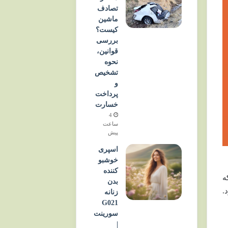
تصادف
ماشین
کیست؟
بررسی
قوانین،
نحوه
تشخیص
و
پرداخت
خسارت
4
ساعت
پیش
اسپری
خوشبو
کننده
ه
بدن
.
زنانه
G021
سورینت
|