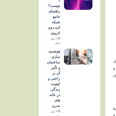
)
چیست؟
راهنمای
جامع
شبکه
لایه دوم
اتریوم
2 روز
پیش
هوشمند
سازی
د
ساختمان
و تأثیر
و
آن بر
ش
راحتی و
کیفیت
زندگی
در خانه
های
مدرن
و
3 روز
و
پیش