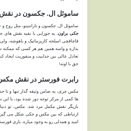
ساموئل ال. جکسون در نقش او
ساموئل ال. جکسون و تارانتینو، مثل روح و 
جکی براون
، یه جورایی با بقیه نقش های جک
قاچاقچی اسلحه کاریزماتیک و باهوشه، ولی 
بذاره و واسه همین هم هر کسی که ممکنه د
تعادل عالی بین جذابیت و منفوریت ایجاد ک
حق با اونه!
رابرت فورستر در نقش مکس 
مکس چری، یه ضامن وثیقه گذار تنها و تا ح
ها کمی از مرکز توجه دور شده بود، با این
بازیگر نقش مکمل مرد شد. مکس، تو دنیای
ارتباطی که بین مکس و جکی شکل می گیره،
امید و همدلی رو به وجود میاره. بازی فورست