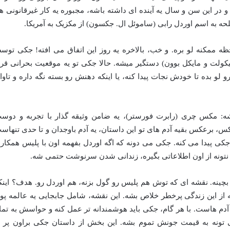
و در این سن و سال یه آینده ای داشته باشه، مجبوره یه کار غیرقانونی ه
لحه به اسم اوردل رابی (ساموئل ال. جکسون) از مکزیک به آمریکا.
ظه ممکنه لو بره. و خب، بالاخره یه روز این اتفاق می افته! جکی توس
کولت و مایکل بوون) دستگیر میشه. حالا جکی تو یه موقعیت بحرانی قرا
رو لو بده تا خودش نجات پیدا کنه، یا اینکه دهنش رو بسته نگه داره و تاوا
ه: مکس چری (رابرت فورستر)، یه ضامن وثیقه گذار با تجربه و دوس
کس، برعکس بقیه آدم های تو این داستان، یه آدم باوجدان و تا حدی تنهاس
جکی پیدا می کنه. جکی می دونه که اگه اوردل بفهمه اون با پلیس همکار
نتونه از اون اطلاعاتی بگیره، زندانی شدن سرنوشت حتمی شه.
چینه. نقشه ای که توش هم پلیس رو گول بزنه، هم اوردل رو. هدف؟ اینک
ه از این زندگی پرخطر خلاص بشه. این نقشه، شامل جابجایی یه عالمه پو
 آدم هاست. با هر گام، جکی باید هوشمندانه تر عمل کنه و حواسش به تما
تونه به قیمت جونش تموم بشه. این بخش از داستان جکی براون پر ا