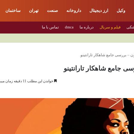
وکیل
ارز دیجیتال
داروخانه
صنعت
تهران
ساختمان
شکی
فیلم و سریال
درباره ما
dmca
تماس با ما
 – بررسی جامع شاهکار تارانتینو
ی جامع شاهکار تارانتینو
خواندن این مطلب 11 دقیقه زمان میبرد