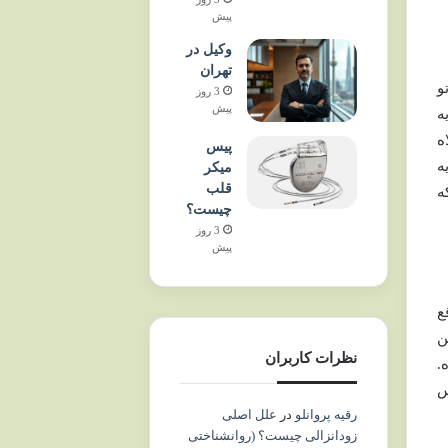
پیش
وکیل در
تهران
و
3 روز
پیش
ه
ه
پیس
ه
میکر
قلب
ه
چیست؟
3 روز
پیش
ع
ن
نظرات کاربران
.
س
رقیه پروانلو
در
علل اصلی
زودانزالی چیست؟ (روانشناختی