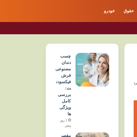
حقوق
خودرو
چسب
دندان
مصنوعی
فرش
فیکسودن
ت:
بررسی
کامل
ویژگی
ها
1 روز
پیش
مقصر