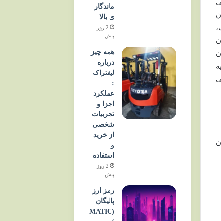
ی
ماندگار
ن
ی بالا
،
2 روز
پیش
ن
همه چیز
ن
درباره
ه
لیفتراک
ی
:
عملکرد
اجزا و
تجربیات
شخصی
از خرید
ن
و
استفاده
2 روز
پیش
رمز ارز
پالیگان
(MATIC