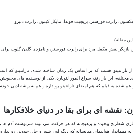
کسون، رابرت فورستر، بریجیت فوندا، مایکل کیتون، رابرت دنیرو
ن بازیگر نقش مکمل مرد برای رابرت فورستر، و نامزدی گلدن گلوب برای
از تارانتینو هست که بر اساس یک رمان ساخته شده. تارانتینو که استا
ای مختلفه، این بار رفته سراغ المور لئونارد، یکی از نویسنده های محبوبش 
رده. نتیجه کار هم شده یه فیلم که هم امضای تارانتینو رو داره و هم به ریشه ادبی خود
 نقشه ای برای بقا در دنیای خلافکارها
 بازی شطرنج پیچیده و پرهیجانه که هر حرکت، می تونه سرنوشت آدم ها ر
 مهماندار هواپیمای میانساله که دیگه اون شور و حال جوونی رو نداره 