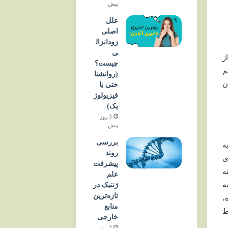
پیش
علل
اصلی
زودانزال
ی
ز
چیست؟
(روانشنا
ن
ختی یا
فیزیولوژ
یک)
3 روز
پیش
بررسی
ه
روند
ی
پیشرفت
ه
علم
ه
ژنتیک در
تازه‌ترین
،
منابع
ط
خارجی
3 روز