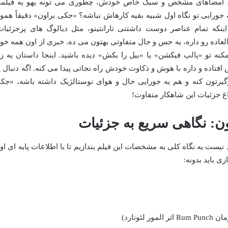
وجود امضاهای مشخص و سبک خاص خودش، چطوری می تونه یهو یه فیلم
 جورایی تو نگاه اول شبیه بقیه کارهاش نباشه؟ «جکی براون» دقیقاً همو
با اینکه تمام عناصر دوست داشتنی تارانتینو، مثل دیالوگ های پرجزئیات
ده رو داره، یه حس و حال متفاوتی بهتون می ده. خبری از اون همه خو
 تو «پالپ فیکشن» یا «بیل را بکش» دیده باشید. اینجا داستان یه ز
س افتاده و داره با هوش و ذکاوت خودش راه نجاتی پیدا می کنه. اگه دنبال ی
رتون کنه و هم یه جورایی حال و هوای نوستالژیک داشته باشه، «جک
راغ جزئیات این شاهکار متفاوت!
ن: نگاهی سریع به جزئیات
 نیست یه نگاه کلی به مشخصات این فیلم بندازیم تا با اطلاعات پایه ای او
زی باید بدونه:
لئونارد)