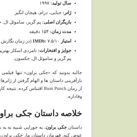
سال تولید:
۱۹۹۷
ژانر:
جنایی، درام، هیجان انگیز
بازیگران اصلی:
پم گریر، ساموئل ال. ج
مدت زمان:
۱۵۴ دقیقه
امتیاز IMDb:
۷.۵/۱۰ (در زمان نگارش این مقاله)
جوایز و افتخارات:
نامزدی اسکار بهتری
پم گریر و ساموئل ال. جکسون.
جالبه بدونید که «جکی براون» تنها فیلمی 
بازآفرینی داستان ها و الهام گرفتن از ژانره
از رمان Rum Punch اقتباس ک
وفاداره.
خلاصه داستان جکی براون:
داستان
جکی براون
، یه جورایی شبیه به یه
عوض کنه. قهرمان داستان ما، جکی براون، یه