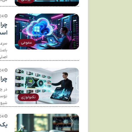
04
اس
عمومی
سرعت
باعث
اصلی این اس
04
چرا مت
در چ
توسعه
تکنولوژی
شیوه
04
یک 