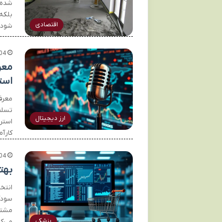
شده 
بلکه
اقتصادی
شود.
04
استر
تسلط
ارز دیجیتال
استر
کارآم
04
بهت
انتخ
سودآ
مشتر
پزشکی
می‌ک