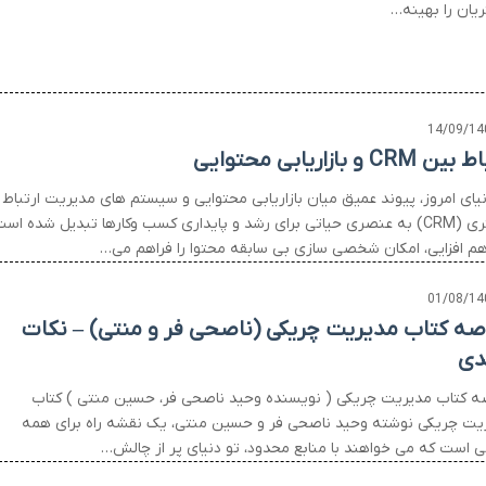
یان را بهینه…
14/09/14
 CRM و بازاریابی محتوایی
نیای امروز، پیوند عمیق میان بازاریابی محتوایی و سیستم های مدیریت ارتباط ب
مشتری (CRM) به عنصری حیاتی برای رشد و پایداری کسب وکارها تبدیل شده است
هم افزایی، امکان شخصی سازی بی سابقه محتوا را فراهم می…
01/08/14
صه کتاب مدیریت چریکی (ناصحی فر و منتی) – نکات
دی
ه کتاب مدیریت چریکی ( نویسنده وحید ناصحی فر، حسین منتی ) کتاب
یت چریکی نوشته وحید ناصحی فر و حسین منتی، یک نقشه راه برای همه
ی است که می خواهند با منابع محدود، تو دنیای پر از چالش…