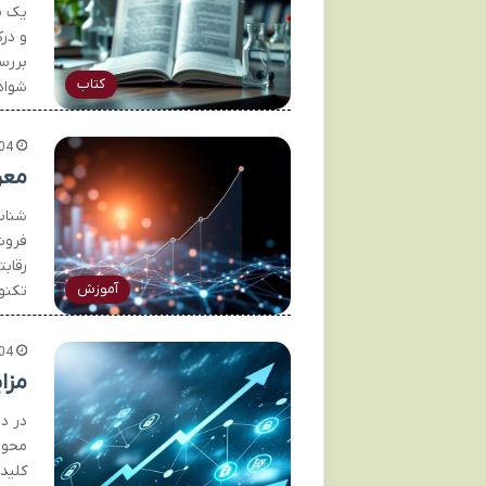
یک م
و در
بررسی
کتاب
شواه
04
معر
شناسا
فروش
رقاب
آموزش
تکنو
04
مزایای 
کلید