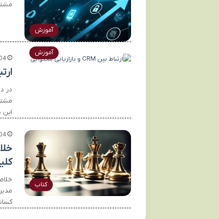
مشتر
آموزش
آموزش
04
ارتباط بین
در د
این 
04
خلا
کلی
خلاص
کتاب
مدیر
کسان